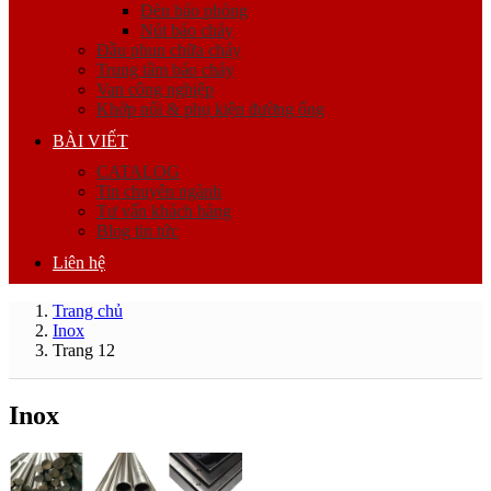
Đèn báo phòng
Nút báo cháy
Đầu phun chữa cháy
Trung tâm báo cháy
Van công nghiệp
Khớp nối & phụ kiện đường ống
BÀI VIẾT
CATALOG
Tin chuyên ngành
Tư vấn khách hàng
Blog tin tức
Liên hệ
Trang chủ
Inox
Trang 12
Inox