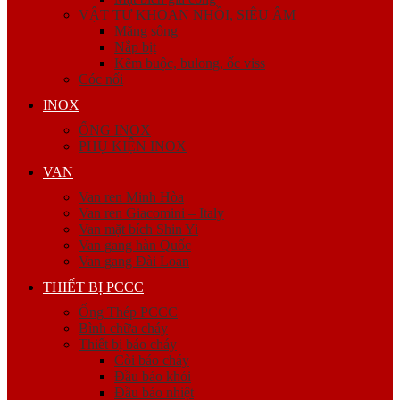
VẬT TƯ KHOAN NHỒI, SIÊU ÂM
Măng sông
Nắp bịt
Kẽm buộc, bulong, ốc viss
Cóc nối
INOX
ỐNG INOX
PHỤ KIỆN INOX
VAN
Van ren Minh Hòa
Van ren Giacomini – Italy
Van mặt bích Shin Yi
Van gang hàn Quốc
Van gang Đài Loan
THIẾT BỊ PCCC
Ống Thép PCCC
Bình chữa cháy
Thiết bị báo cháy
Còi báo cháy
Đầu báo khói
Đầu báo nhiệt