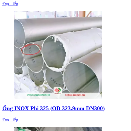
Đọc tiếp
Ống INOX Phi 325 (OD 323.9mm DN300)
Đọc tiếp