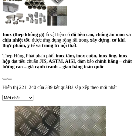
Inox (thép không gỉ)
là vật liệu có
độ bền cao, chống ăn mòn và
chịu nhiệt tốt
, được ứng dụng rộng rãi trong
xây dựng, cơ khí,
thực phẩm, y tế và trang trí nội thất
.
Thép Hùng Phát phân phối
inox tấm, inox cuộn, inox ống, inox
hộp
đạt tiêu chuẩn
JIS, ASTM, AISI
, đảm bảo
chính hãng – chất
lượng cao – giá cạnh tranh – giao hàng toàn quốc
.
Hiển thị 221–240 của 339 kết quả
Đã sắp xếp theo mới nhất