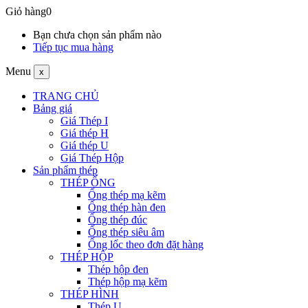
Giỏ hàng
0
Bạn chưa chọn sản phẩm nào
Tiếp tục mua hàng
Menu
x
TRANG CHỦ
Bảng giá
Giá Thép I
Giá thép H
Giá thép U
Giá Thép Hộp
Sản phẩm thép
THÉP ỐNG
Ống thép mạ kẽm
Ống thép hàn đen
Ống thép đúc
Ống thép siêu âm
Ống lốc theo đơn đặt hàng
THÉP HỘP
Thép hộp đen
Thép hộp mạ kẽm
THÉP HÌNH
Thép U