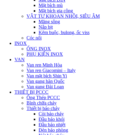
Mặt bích mù
Mặt bích gia công
VẬT TƯ KHOAN NHỒI, SIÊU ÂM
Măng sông
Nắp bịt
Kẽm buộc, bulong, ốc viss
Cóc nối
INOX
ỐNG INOX
PHỤ KIỆN INOX
VAN
Van ren Minh Hòa
Van ren Giacomini – Italy
Van mặt bích Shin Yi
Van gang hàn Quốc
Van gang Đài Loan
THIẾT BỊ PCCC
Ống Thép PCCC
Bình chữa cháy
Thiết bị báo cháy
Còi báo cháy
Đầu báo khói
Đầu báo nhiệt
Đèn báo phòng