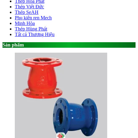
Thép Hòa Phát
Thép Việt Đức
Thép SeAH
Phụ kiên ren Mech
Minh Hòa
Thép Hùng Phát
Tất cả Thương Hiệu
Sản phẩm