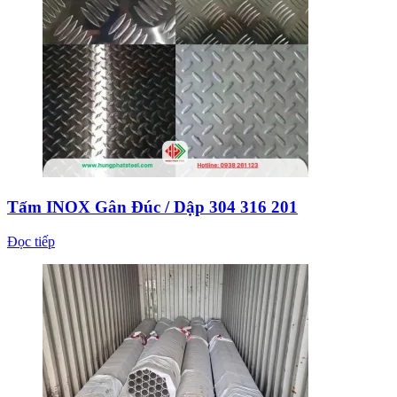
Tấm INOX Gân Đúc / Dập 304 316 201
Đọc tiếp