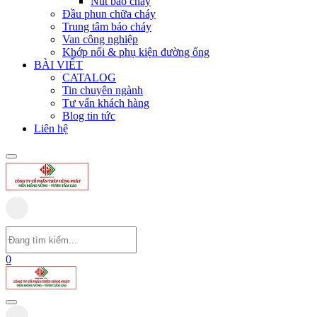
Nút báo cháy
Đầu phun chữa cháy
Trung tâm báo cháy
Van công nghiệp
Khớp nối & phụ kiện đường ống
BÀI VIẾT
CATALOG
Tin chuyên ngành
Tư vấn khách hàng
Blog tin tức
Liên hệ
0