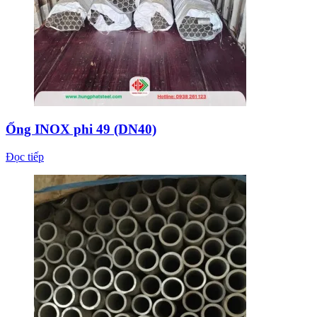
Ống INOX phi 49 (DN40)
Đọc tiếp