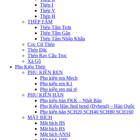
Thép I
Thép V
Thép H
THÉP TẤM
Thép Tấm Trơn
Thép Tấm Gân
Thép Tấm Nhập Khẩu
Cọc Cừ Thép
Thép Đặc
Thép Ray Cầu Trục
Xà Gồ
Phụ Kiện Thép
PHỤ KIỆN REN
Phụ kiện ren Mech
Phụ kiện ren K1
Phụ kiện ren giá rẻ
PHỤ KIỆN HÀN
Phụ kiện hàn FKK – Nhật Bản
Phụ Kiện Hàn Jinil bend (Dybend) – Hàn Quốc
Phụ kiện hàn SCH20 SCH40 SCH80 SCH160
MẶT BÍCH
Mặt bích JIS
Mặt bích BS
Mặt bích ANSI
Mặt bích DIN