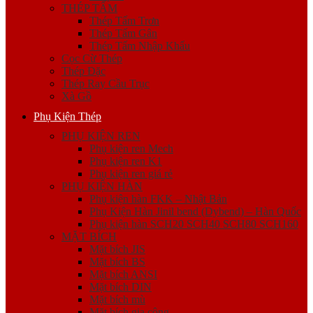
THÉP TẤM
Thép Tấm Trơn
Thép Tấm Gân
Thép Tấm Nhập Khẩu
Cọc Cừ Thép
Thép Đặc
Thép Ray Cầu Trục
Xà Gồ
Phụ Kiện Thép
PHỤ KIỆN REN
Phụ kiện ren Mech
Phụ kiện ren K1
Phụ kiện ren giá rẻ
PHỤ KIỆN HÀN
Phụ kiện hàn FKK – Nhật Bản
Phụ Kiện Hàn Jinil bend (Dybend) – Hàn Quốc
Phụ kiện hàn SCH20 SCH40 SCH80 SCH160
MẶT BÍCH
Mặt bích JIS
Mặt bích BS
Mặt bích ANSI
Mặt bích DIN
Mặt bích mù
Mặt bích gia công