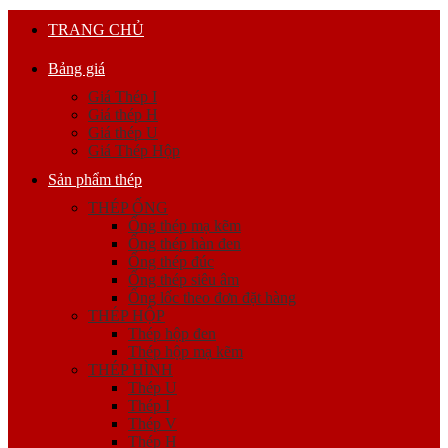
TRANG CHỦ
Bảng giá
Giá Thép I
Giá thép H
Giá thép U
Giá Thép Hộp
Sản phẩm thép
THÉP ỐNG
Ống thép mạ kẽm
Ống thép hàn đen
Ống thép đúc
Ống thép siêu âm
Ống lốc theo đơn đặt hàng
THÉP HỘP
Thép hộp đen
Thép hộp mạ kẽm
THÉP HÌNH
Thép U
Thép I
Thép V
Thép H