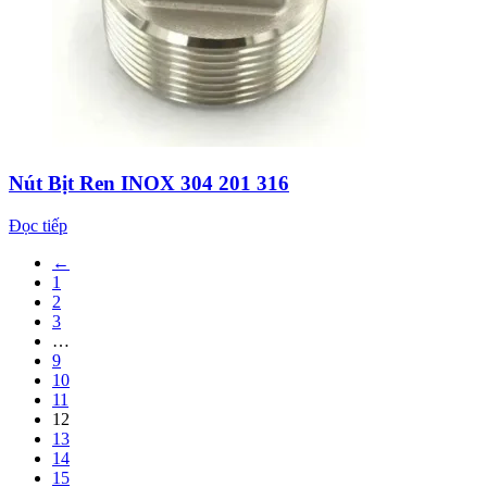
Nút Bịt Ren INOX 304 201 316
Đọc tiếp
←
1
2
3
…
9
10
11
12
13
14
15