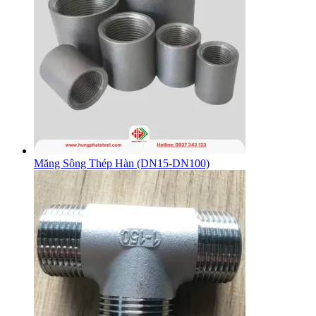
Măng Sông Thép Hàn (DN15-DN100)