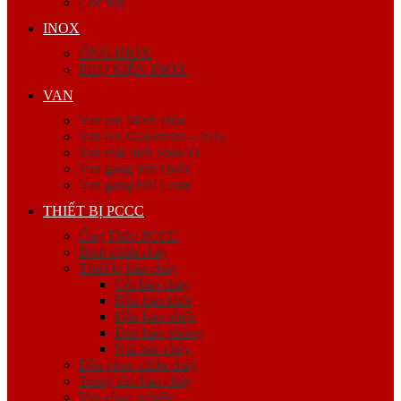
Cóc nối
INOX
ỐNG INOX
PHỤ KIỆN INOX
VAN
Van ren Minh Hòa
Van ren Giacomini – Italy
Van mặt bích Shin Yi
Van gang hàn Quốc
Van gang Đài Loan
THIẾT BỊ PCCC
Ống Thép PCCC
Bình chữa cháy
Thiết bị báo cháy
Còi báo cháy
Đầu báo khói
Đầu báo nhiệt
Đèn báo phòng
Nút báo cháy
Đầu phun chữa cháy
Trung tâm báo cháy
Van công nghiệp