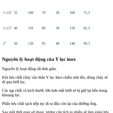
1-1/4″
32
100
70
28
100
71,3
1-1/2″
40
119
80
38
120
82,3
2″
50
139
95
48
148
99,3
Nguyên lý hoạt động của Y lọc inox
Nguyên lý hoạt động rất đơn giản.
Khi lưu chất chảy vào thân Y lọc theo chiều mũi tên, dòng chảy sẽ
đi qua lưới lọc.
Các tạp chất có kích thước lớn hơn mắt lưới sẽ bị giữ lại bên trong
khoang lọc.
Phần lưu chất sạch tiếp tục đi ra đầu còn lại của đường ống.
Sau một thời gian sử dụng, lượng cặn tích tụ nhiều sẽ làm giảm lưu