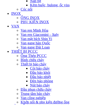
Nắp bịt
Kẽm buộc, bulong, ốc viss
Cóc nối
INOX
ỐNG INOX
PHỤ KIỆN INOX
VAN
Van ren Minh Hòa
Van ren Giacomini – Italy
Van mặt bích Shin Yi
Van gang hàn Quốc
Van gang Đài Loan
THIẾT BỊ PCCC
Ống Thép PCCC
Bình chữa cháy
Thiết bị báo cháy
Còi báo cháy
Đầu báo khói
Đầu báo nhiệt
Đèn báo phòng
Nút báo cháy
Đầu phun chữa cháy
Trung tâm báo cháy
Van công nghiệp
Khớp nối & phụ kiện đường ống