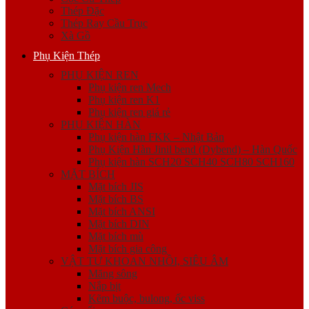
Thép Đặc
Thép Ray Cầu Trục
Xà Gồ
Phụ Kiện Thép
PHỤ KIỆN REN
Phụ kiện ren Mech
Phụ kiện ren K1
Phụ kiện ren giá rẻ
PHỤ KIỆN HÀN
Phụ kiện hàn FKK – Nhật Bản
Phụ Kiện Hàn Jinil bend (Dybend) – Hàn Quốc
Phụ kiện hàn SCH20 SCH40 SCH80 SCH160
MẶT BÍCH
Mặt bích JIS
Mặt bích BS
Mặt bích ANSI
Mặt bích DIN
Mặt bích mù
Mặt bích gia công
VẬT TƯ KHOAN NHỒI, SIÊU ÂM
Măng sông
Nắp bịt
Kẽm buộc, bulong, ốc viss