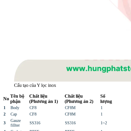
Cấu tạo của Y lọc inox
Tên bộ
Chất liệu
Chất liệu
Số
No
phận
(Phương án 1)
(Phương án 2)
lượng
1
Body
CF8
CF8M
1
2
Cap
CF8
CF8M
1
Gauze
3
SS316
SS316
1~2
fillter