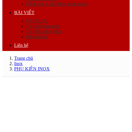
Khớp nối & phụ kiện đường ống
BÀI VIẾT
CATALOG
Tin chuyên ngành
Tư vấn khách hàng
Blog tin tức
Liên hệ
Trang chủ
Inox
PHỤ KIỆN INOX