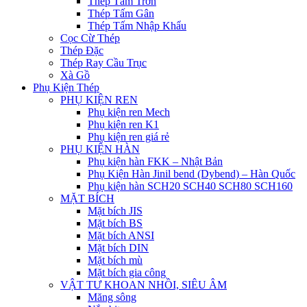
Thép Tấm Trơn
Thép Tấm Gân
Thép Tấm Nhập Khẩu
Cọc Cừ Thép
Thép Đặc
Thép Ray Cầu Trục
Xà Gồ
Phụ Kiện Thép
PHỤ KIỆN REN
Phụ kiện ren Mech
Phụ kiện ren K1
Phụ kiện ren giá rẻ
PHỤ KIỆN HÀN
Phụ kiện hàn FKK – Nhật Bản
Phụ Kiện Hàn Jinil bend (Dybend) – Hàn Quốc
Phụ kiện hàn SCH20 SCH40 SCH80 SCH160
MẶT BÍCH
Mặt bích JIS
Mặt bích BS
Mặt bích ANSI
Mặt bích DIN
Mặt bích mù
Mặt bích gia công
VẬT TƯ KHOAN NHỒI, SIÊU ÂM
Măng sông