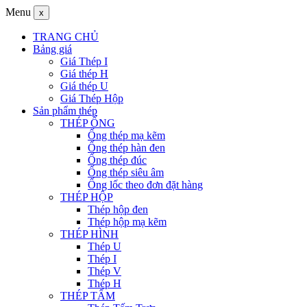
Menu
x
TRANG CHỦ
Bảng giá
Giá Thép I
Giá thép H
Giá thép U
Giá Thép Hộp
Sản phẩm thép
THÉP ỐNG
Ống thép mạ kẽm
Ống thép hàn đen
Ống thép đúc
Ống thép siêu âm
Ống lốc theo đơn đặt hàng
THÉP HỘP
Thép hộp đen
Thép hộp mạ kẽm
THÉP HÌNH
Thép U
Thép I
Thép V
Thép H
THÉP TẤM