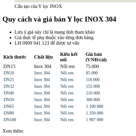
Cấu tạo của Y lọc INOX
Quy cách và giá bán Y lọc INOX 304
Lưu ý giá này chỉ là mang tính tham khảo
Giá thực tế phụ thuộc vào từng đơn hàng
LH 0909 941 123 để được tư vấn
Kiểu kết
Giá bán
Kích thước
Chất liệu
nối
(VNĐ/cái)
DN15
Inox 304
Nối ren
75.000
DN20
Inox 304
Nối ren
85.000
DN25
Inox 304
Nối ren
118.000
DN32
Inox 304
Nối ren
155.000
DN40
Inox 304
Nối ren
210.000
DN50
Inox 304
Nối ren
300.000
DN65
Inox 304
Nối ren
1.100.000
DN80
Inox 304
Nối ren
1.350.000
DN100
Inox 304
Nối ren
1.907.000
Xem thêm: