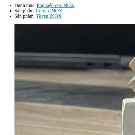
Danh mục:
Phụ kiện ren INOX
Sản phẩm:
Co ren INOX
Sản phẩm:
Tê ren INOX