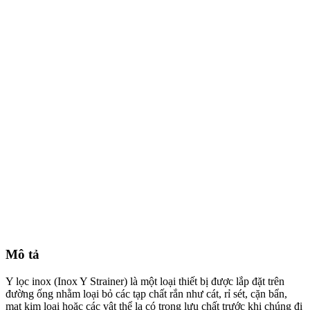
Mô tả
Y lọc inox (Inox Y Strainer) là một loại thiết bị được lắp đặt trên
đường ống nhằm loại bỏ các tạp chất rắn như cát, rỉ sét, cặn bẩn,
mạt kim loại hoặc các vật thể lạ có trong lưu chất trước khi chúng đi