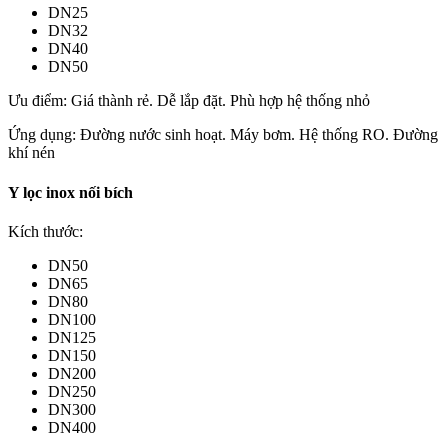
DN25
DN32
DN40
DN50
Ưu điểm: Giá thành rẻ. Dễ lắp đặt. Phù hợp hệ thống nhỏ
Ứng dụng: Đường nước sinh hoạt. Máy bơm. Hệ thống RO. Đường
khí nén
Y lọc inox nối bích
Kích thước:
DN50
DN65
DN80
DN100
DN125
DN150
DN200
DN250
DN300
DN400