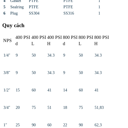
4
Gasket
PTFE
PTFE
1
5
Sealring
PTFE
PTFE
1
6
Plug
SS304
SS316
1
Quy cách
400 PSI
400 PSI
400 PSI
800 PSI
800 PSI
800 PSI
NPS
d
L
H
d
L
H
1/4″
9
50
34.3
9
50
34.3
3/8″
9
50
34.3
9
50
34.3
1/2″
15
60
41
14
60
41
3/4″
20
75
51
18
75
51,83
1″
25
90
60
22
90
62,3