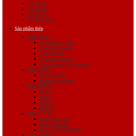
Giá Thép I
Giá thép H
Giá thép U
Giá Thép Hộp
Sản phẩm thép
THÉP ỐNG
Ống thép mạ kẽm
Ống thép hàn đen
Ống thép đúc
Ống thép siêu âm
Ống lốc theo đơn đặt hàng
THÉP HỘP
Thép hộp đen
Thép hộp mạ kẽm
THÉP HÌNH
Thép U
Thép I
Thép V
Thép H
THÉP TẤM
Thép Tấm Trơn
Thép Tấm Gân
Thép Tấm Nhập Khẩu
Cọc Cừ Thép