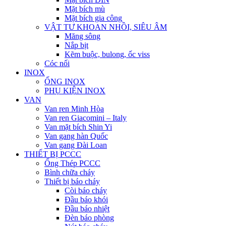
Mặt bích mù
Mặt bích gia công
VẬT TƯ KHOAN NHỒI, SIÊU ÂM
Măng sông
Nắp bịt
Kẽm buộc, bulong, ốc viss
Cóc nối
INOX
ỐNG INOX
PHỤ KIỆN INOX
VAN
Van ren Minh Hòa
Van ren Giacomini – Italy
Van mặt bích Shin Yi
Van gang hàn Quốc
Van gang Đài Loan
THIẾT BỊ PCCC
Ống Thép PCCC
Bình chữa cháy
Thiết bị báo cháy
Còi báo cháy
Đầu báo khói
Đầu báo nhiệt
Đèn báo phòng