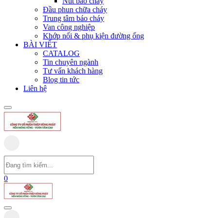
Nút báo cháy
Đầu phun chữa cháy
Trung tâm báo cháy
Van công nghiệp
Khớp nối & phụ kiện đường ống
BÀI VIẾT
CATALOG
Tin chuyên ngành
Tư vấn khách hàng
Blog tin tức
Liên hệ
0