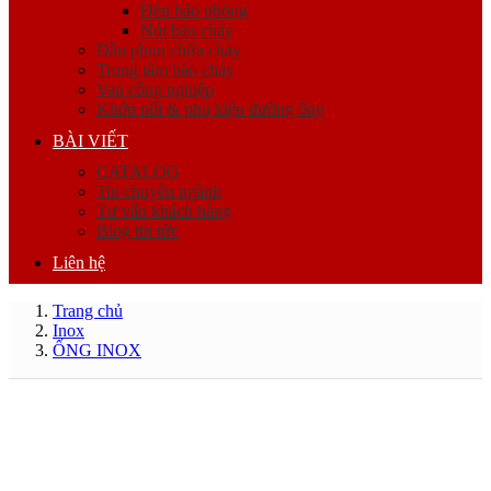
Đèn báo phòng
Nút báo cháy
Đầu phun chữa cháy
Trung tâm báo cháy
Van công nghiệp
Khớp nối & phụ kiện đường ống
BÀI VIẾT
CATALOG
Tin chuyên ngành
Tư vấn khách hàng
Blog tin tức
Liên hệ
Trang chủ
Inox
ỐNG INOX