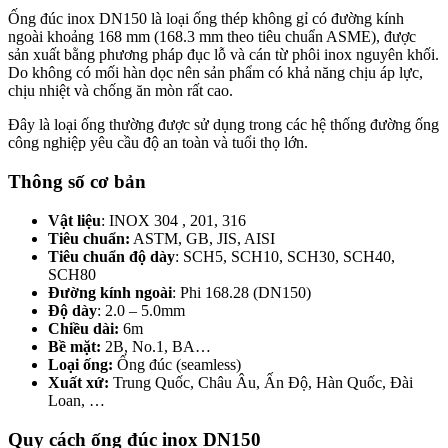
Ống đúc inox DN150 là loại ống thép không gỉ có đường kính
ngoài khoảng 168 mm (168.3 mm theo tiêu chuẩn ASME), được
sản xuất bằng phương pháp đục lỗ và cán từ phôi inox nguyên khối.
Do không có mối hàn dọc nên sản phẩm có khả năng chịu áp lực,
chịu nhiệt và chống ăn mòn rất cao.
Đây là loại ống thường được sử dụng trong các hệ thống đường ống
công nghiệp yêu cầu độ an toàn và tuổi thọ lớn.
Thông số cơ bản
Vật liệu
: INOX 304 , 201, 316
Tiêu chuẩn:
ASTM, GB, JIS, AISI
Tiêu chuẩn độ dày
: SCH5, SCH10, SCH30, SCH40,
SCH80
Đường kính ngoài
: Phi 168.28 (DN150)
Độ dày
: 2.0 – 5.0mm
Chiều dài:
6m
Bề mặt:
2B, No.1, BA…
Loại ống:
Ống đúc (seamless)
Xuất xứ:
Trung Quốc, Châu Âu, Ấn Độ, Hàn Quốc, Đài
Loan, …
Quy cách ống đúc inox DN150