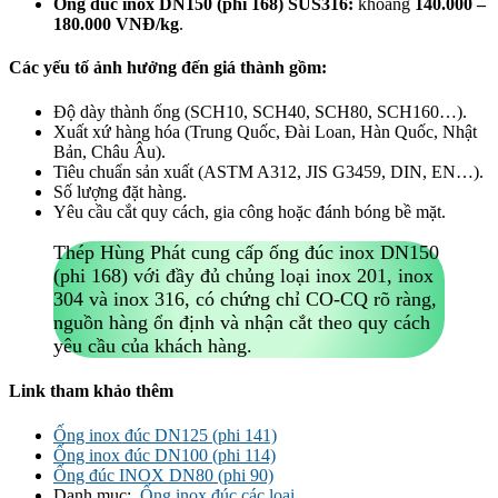
Ống đúc inox DN150 (phi 168) SUS316:
khoảng
140.000 –
180.000 VNĐ/kg
.
Các yếu tố ảnh hưởng đến giá thành gồm:
Độ dày thành ống (SCH10, SCH40, SCH80, SCH160…).
Xuất xứ hàng hóa (Trung Quốc, Đài Loan, Hàn Quốc, Nhật
Bản, Châu Âu).
Tiêu chuẩn sản xuất (ASTM A312, JIS G3459, DIN, EN…).
Số lượng đặt hàng.
Yêu cầu cắt quy cách, gia công hoặc đánh bóng bề mặt.
Thép Hùng Phát cung cấp ống đúc inox DN150
(phi 168) với đầy đủ chủng loại inox 201, inox
304 và inox 316, có chứng chỉ CO-CQ rõ ràng,
nguồn hàng ổn định và nhận cắt theo quy cách
yêu cầu của khách hàng.
Link tham khảo thêm
Ống inox đúc DN125 (phi 141)
Ống inox đúc DN100 (phi 114)
Ống đúc INOX DN80 (phi 90)
Danh mục:
Ống inox đúc các loại