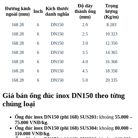
Độ dày
Trọng
Đường kính
Kích thước
Inch
thành ống
lượng
ngoài (mm)
danh nghĩa
(mm)
(Kg/m)
168.28
6
DN150
2.0
8.283
168.28
6
DN150
2.5
10.323
168.28
6
DN150
3.0
12.350
168.28
6
DN150
3.5
14.365
168.28
6
DN150
4.0
16.368
168.28
6
DN150
4.5
18.358
168.28
6
DN150
5.0
20.335
Giá bán ống đúc inox DN150 theo từng
chủng loại
Ống đúc inox DN150 (phi 168) SUS201:
khoảng
55.000 –
75.000 VNĐ/kg
.
Ống đúc inox DN150 (phi 168) SUS304:
khoảng
80.000 –
110.000 VNĐ/kg
.