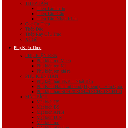
THÉP TẤM
Thép Tấm Trơn
Thép Tấm Gân
Thép Tấm Nhập Khẩu
Cọc Cừ Thép
Thép Đặc
Thép Ray Cầu Trục
Xà Gồ
Phụ Kiện Thép
PHỤ KIỆN REN
Phụ kiện ren Mech
Phụ kiện ren K1
Phụ kiện ren giá rẻ
PHỤ KIỆN HÀN
Phụ kiện hàn FKK – Nhật Bản
Phụ Kiện Hàn Jinil bend (Dybend) – Hàn Quốc
Phụ kiện hàn SCH20 SCH40 SCH80 SCH160
MẶT BÍCH
Mặt bích JIS
Mặt bích BS
Mặt bích ANSI
Mặt bích DIN
Mặt bích mù
Mặt bích gia công