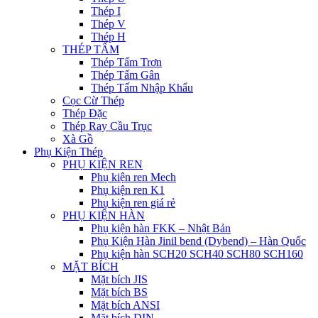
Thép I
Thép V
Thép H
THÉP TẤM
Thép Tấm Trơn
Thép Tấm Gân
Thép Tấm Nhập Khẩu
Cọc Cừ Thép
Thép Đặc
Thép Ray Cầu Trục
Xà Gồ
Phụ Kiện Thép
PHỤ KIỆN REN
Phụ kiện ren Mech
Phụ kiện ren K1
Phụ kiện ren giá rẻ
PHỤ KIỆN HÀN
Phụ kiện hàn FKK – Nhật Bản
Phụ Kiện Hàn Jinil bend (Dybend) – Hàn Quốc
Phụ kiện hàn SCH20 SCH40 SCH80 SCH160
MẶT BÍCH
Mặt bích JIS
Mặt bích BS
Mặt bích ANSI
Mặt bích DIN