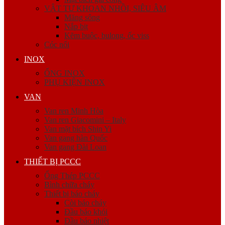
VẬT TƯ KHOAN NHỒI, SIÊU ÂM
Măng sông
Nắp bịt
Kẽm buộc, bulong, ốc viss
Cóc nối
INOX
ỐNG INOX
PHỤ KIỆN INOX
VAN
Van ren Minh Hòa
Van ren Giacomini – Italy
Van mặt bích Shin Yi
Van gang hàn Quốc
Van gang Đài Loan
THIẾT BỊ PCCC
Ống Thép PCCC
Bình chữa cháy
Thiết bị báo cháy
Còi báo cháy
Đầu báo khói
Đầu báo nhiệt