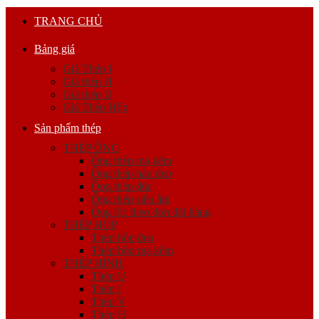
TRANG CHỦ
Bảng giá
Giá Thép I
Giá thép H
Giá thép U
Giá Thép Hộp
Sản phẩm thép
THÉP ỐNG
Ống thép mạ kẽm
Ống thép hàn đen
Ống thép đúc
Ống thép siêu âm
Ống lốc theo đơn đặt hàng
THÉP HỘP
Thép hộp đen
Thép hộp mạ kẽm
THÉP HÌNH
Thép U
Thép I
Thép V
Thép H