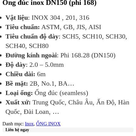
Ống đúc inox DN150 (phi 168)
Vật liệu
: INOX 304 , 201, 316
Tiêu chuẩn:
ASTM, GB, JIS, AISI
Tiêu chuẩn độ dày
: SCH5, SCH10, SCH30,
SCH40, SCH80
Đường kính ngoài
: Phi 168.28 (DN150)
Độ dày
: 2.0 – 5.0mm
Chiều dài:
6m
Bề mặt:
2B, No.1, BA…
Loại ống:
Ống đúc (seamless)
Xuất xứ:
Trung Quốc, Châu Âu, Ấn Độ, Hàn
Quốc, Đài Loan, …
Danh mục:
Inox
,
ỐNG INOX
Liên hệ ngay