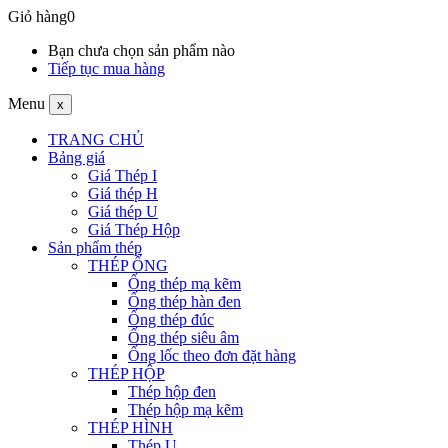
Giỏ hàng
0
Bạn chưa chọn sản phẩm nào
Tiếp tục mua hàng
Menu
x
TRANG CHỦ
Bảng giá
Giá Thép I
Giá thép H
Giá thép U
Giá Thép Hộp
Sản phẩm thép
THÉP ỐNG
Ống thép mạ kẽm
Ống thép hàn đen
Ống thép đúc
Ống thép siêu âm
Ống lốc theo đơn đặt hàng
THÉP HỘP
Thép hộp đen
Thép hộp mạ kẽm
THÉP HÌNH
Thép U