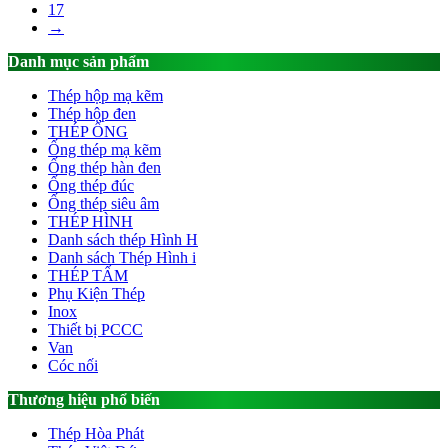
17
→
Danh mục sản phẩm
Thép hộp mạ kẽm
Thép hộp đen
THÉP ỐNG
Ống thép mạ kẽm
Ống thép hàn đen
Ống thép đúc
Ống thép siêu âm
THÉP HÌNH
Danh sách thép Hình H
Danh sách Thép Hình i
THÉP TẤM
Phụ Kiện Thép
Inox
Thiết bị PCCC
Van
Cóc nối
Thương hiệu phổ biến
Thép Hòa Phát