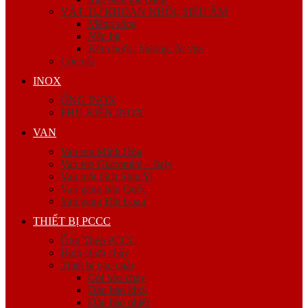
VẬT TƯ KHOAN NHỒI, SIÊU ÂM
Măng sông
Nắp bịt
Kẽm buộc, bulong, ốc viss
Cóc nối
INOX
ỐNG INOX
PHỤ KIỆN INOX
VAN
Van ren Minh Hòa
Van ren Giacomini – Italy
Van mặt bích Shin Yi
Van gang hàn Quốc
Van gang Đài Loan
THIẾT BỊ PCCC
Ống Thép PCCC
Bình chữa cháy
Thiết bị báo cháy
Còi báo cháy
Đầu báo khói
Đầu báo nhiệt