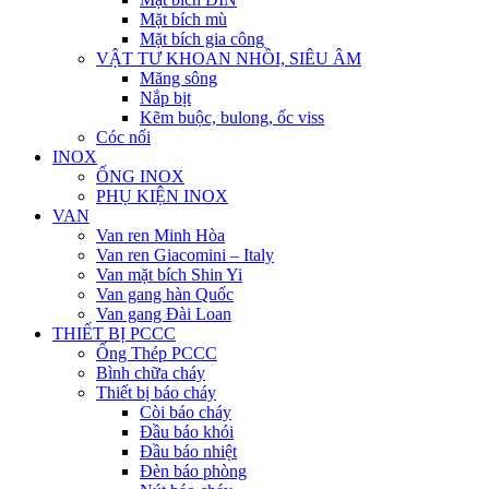
Mặt bích mù
Mặt bích gia công
VẬT TƯ KHOAN NHỒI, SIÊU ÂM
Măng sông
Nắp bịt
Kẽm buộc, bulong, ốc viss
Cóc nối
INOX
ỐNG INOX
PHỤ KIỆN INOX
VAN
Van ren Minh Hòa
Van ren Giacomini – Italy
Van mặt bích Shin Yi
Van gang hàn Quốc
Van gang Đài Loan
THIẾT BỊ PCCC
Ống Thép PCCC
Bình chữa cháy
Thiết bị báo cháy
Còi báo cháy
Đầu báo khói
Đầu báo nhiệt
Đèn báo phòng