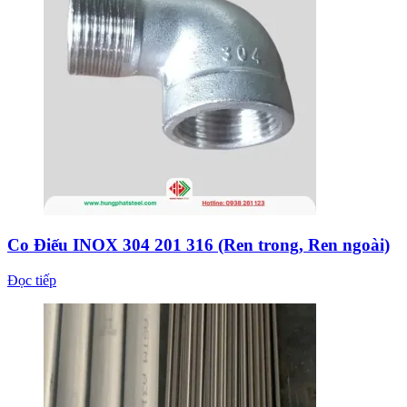
Co Điếu INOX 304 201 316 (Ren trong, Ren ngoài)
Đọc tiếp