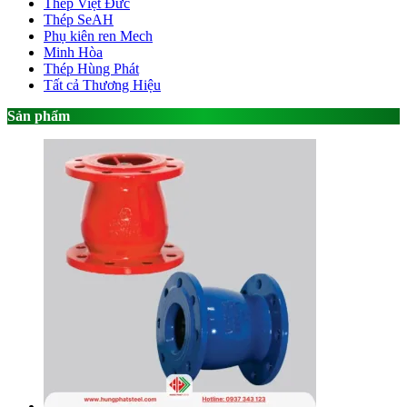
Thép Việt Đức
Thép SeAH
Phụ kiên ren Mech
Minh Hòa
Thép Hùng Phát
Tất cả Thương Hiệu
Sản phẩm