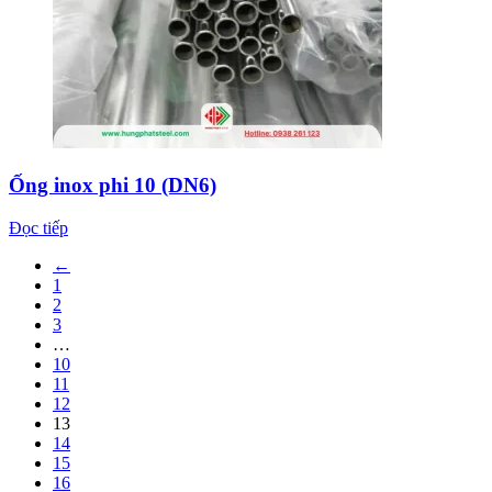
Ống inox phi 10 (DN6)
Đọc tiếp
←
1
2
3
…
10
11
12
13
14
15
16