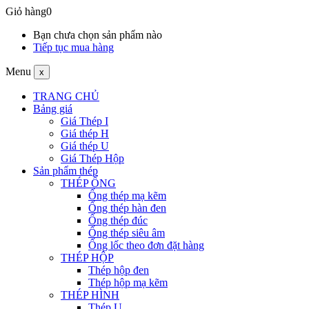
Giỏ hàng
0
Bạn chưa chọn sản phẩm nào
Tiếp tục mua hàng
Menu
x
TRANG CHỦ
Bảng giá
Giá Thép I
Giá thép H
Giá thép U
Giá Thép Hộp
Sản phẩm thép
THÉP ỐNG
Ống thép mạ kẽm
Ống thép hàn đen
Ống thép đúc
Ống thép siêu âm
Ống lốc theo đơn đặt hàng
THÉP HỘP
Thép hộp đen
Thép hộp mạ kẽm
THÉP HÌNH
Thép U