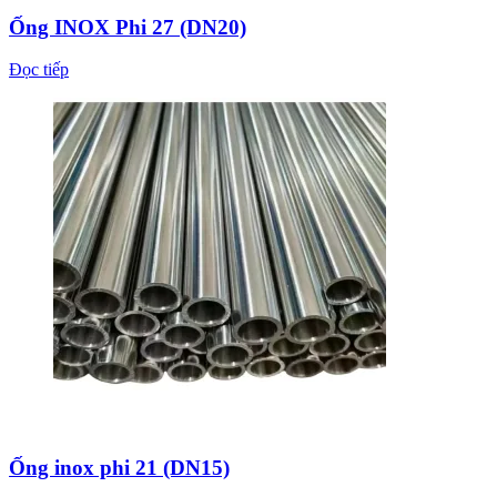
Ống INOX Phi 27 (DN20)
Đọc tiếp
Ống inox phi 21 (DN15)