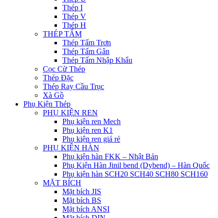
Thép I
Thép V
Thép H
THÉP TẤM
Thép Tấm Trơn
Thép Tấm Gân
Thép Tấm Nhập Khẩu
Cọc Cừ Thép
Thép Đặc
Thép Ray Cầu Trục
Xà Gồ
Phụ Kiện Thép
PHỤ KIỆN REN
Phụ kiện ren Mech
Phụ kiện ren K1
Phụ kiện ren giá rẻ
PHỤ KIỆN HÀN
Phụ kiện hàn FKK – Nhật Bản
Phụ Kiện Hàn Jinil bend (Dybend) – Hàn Quốc
Phụ kiện hàn SCH20 SCH40 SCH80 SCH160
MẶT BÍCH
Mặt bích JIS
Mặt bích BS
Mặt bích ANSI
Mặt bích DIN