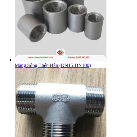
Măng Sông Thép Hàn (DN15-DN100)