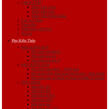
THÉP TẤM
Thép Tấm Trơn
Thép Tấm Gân
Thép Tấm Nhập Khẩu
Cọc Cừ Thép
Thép Đặc
Thép Ray Cầu Trục
Xà Gồ
Phụ Kiện Thép
PHỤ KIỆN REN
Phụ kiện ren Mech
Phụ kiện ren K1
Phụ kiện ren giá rẻ
PHỤ KIỆN HÀN
Phụ kiện hàn FKK – Nhật Bản
Phụ Kiện Hàn Jinil bend (Dybend) – Hàn Quốc
Phụ kiện hàn SCH20 SCH40 SCH80 SCH160
MẶT BÍCH
Mặt bích JIS
Mặt bích BS
Mặt bích ANSI
Mặt bích DIN
Mặt bích mù
Mặt bích gia công