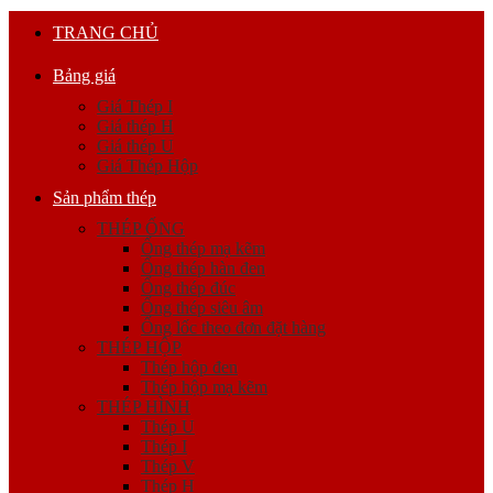
TRANG CHỦ
Bảng giá
Giá Thép I
Giá thép H
Giá thép U
Giá Thép Hộp
Sản phẩm thép
THÉP ỐNG
Ống thép mạ kẽm
Ống thép hàn đen
Ống thép đúc
Ống thép siêu âm
Ống lốc theo đơn đặt hàng
THÉP HỘP
Thép hộp đen
Thép hộp mạ kẽm
THÉP HÌNH
Thép U
Thép I
Thép V
Thép H