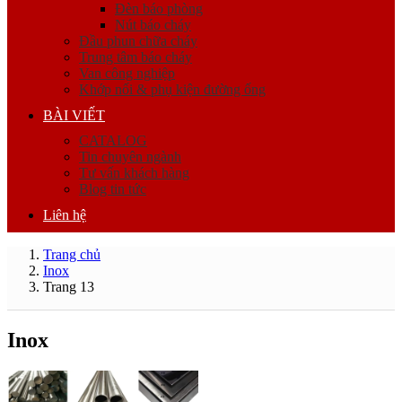
Đèn báo phòng
Nút báo cháy
Đầu phun chữa cháy
Trung tâm báo cháy
Van công nghiệp
Khớp nối & phụ kiện đường ống
BÀI VIẾT
CATALOG
Tin chuyên ngành
Tư vấn khách hàng
Blog tin tức
Liên hệ
Trang chủ
Inox
Trang 13
Inox