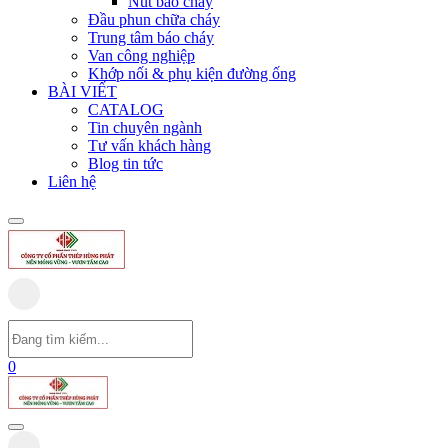
Nút báo cháy
Đầu phun chữa cháy
Trung tâm báo cháy
Van công nghiệp
Khớp nối & phụ kiện đường ống
BÀI VIẾT
CATALOG
Tin chuyên ngành
Tư vấn khách hàng
Blog tin tức
Liên hệ
0