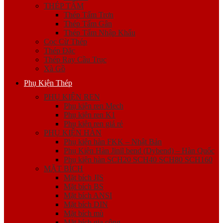
THÉP TẤM
Thép Tấm Trơn
Thép Tấm Gân
Thép Tấm Nhập Khẩu
Cọc Cừ Thép
Thép Đặc
Thép Ray Cầu Trục
Xà Gồ
Phụ Kiện Thép
PHỤ KIỆN REN
Phụ kiện ren Mech
Phụ kiện ren K1
Phụ kiện ren giá rẻ
PHỤ KIỆN HÀN
Phụ kiện hàn FKK – Nhật Bản
Phụ Kiện Hàn Jinil bend (Dybend) – Hàn Quốc
Phụ kiện hàn SCH20 SCH40 SCH80 SCH160
MẶT BÍCH
Mặt bích JIS
Mặt bích BS
Mặt bích ANSI
Mặt bích DIN
Mặt bích mù
Mặt bích gia công