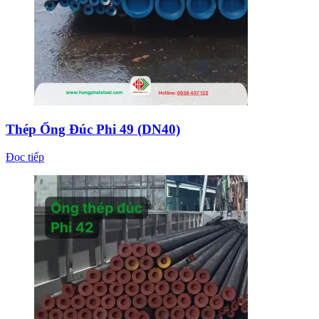
Thép Ống Đúc Phi 49 (DN40)
Đọc tiếp