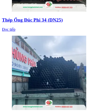
Thép Ống Đúc Phi 34 (DN25)
Đọc tiếp