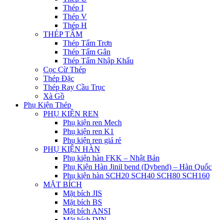
Thép I
Thép V
Thép H
THÉP TẤM
Thép Tấm Trơn
Thép Tấm Gân
Thép Tấm Nhập Khẩu
Cọc Cừ Thép
Thép Đặc
Thép Ray Cầu Trục
Xà Gồ
Phụ Kiện Thép
PHỤ KIỆN REN
Phụ kiện ren Mech
Phụ kiện ren K1
Phụ kiện ren giá rẻ
PHỤ KIỆN HÀN
Phụ kiện hàn FKK – Nhật Bản
Phụ Kiện Hàn Jinil bend (Dybend) – Hàn Quốc
Phụ kiện hàn SCH20 SCH40 SCH80 SCH160
MẶT BÍCH
Mặt bích JIS
Mặt bích BS
Mặt bích ANSI
Mặt bích DIN