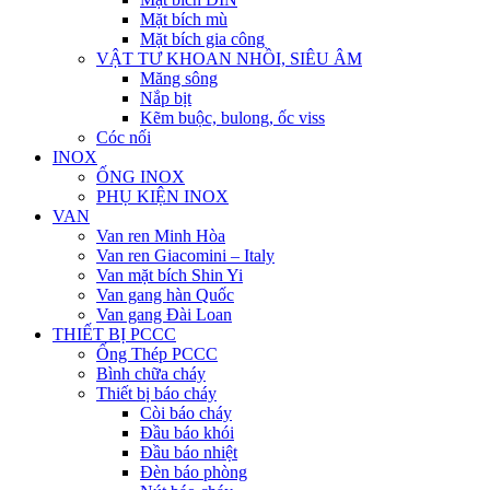
Mặt bích mù
Mặt bích gia công
VẬT TƯ KHOAN NHỒI, SIÊU ÂM
Măng sông
Nắp bịt
Kẽm buộc, bulong, ốc viss
Cóc nối
INOX
ỐNG INOX
PHỤ KIỆN INOX
VAN
Van ren Minh Hòa
Van ren Giacomini – Italy
Van mặt bích Shin Yi
Van gang hàn Quốc
Van gang Đài Loan
THIẾT BỊ PCCC
Ống Thép PCCC
Bình chữa cháy
Thiết bị báo cháy
Còi báo cháy
Đầu báo khói
Đầu báo nhiệt
Đèn báo phòng