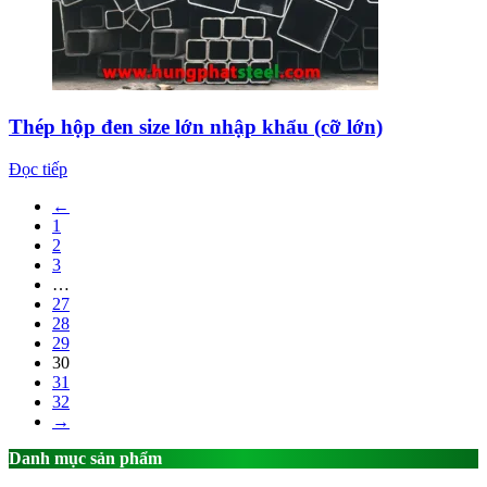
Thép hộp đen size lớn nhập khẩu (cỡ lớn)
Đọc tiếp
←
1
2
3
…
27
28
29
30
31
32
→
Danh mục sản phẩm