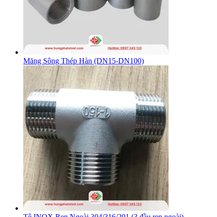
Măng Sông Thép Hàn (DN15-DN100)
Tê INOX Ren Ngoài 304/316/201 (3 đầu ren ngoài)