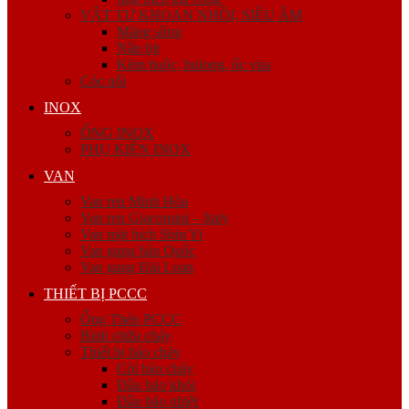
VẬT TƯ KHOAN NHỒI, SIÊU ÂM
Măng sông
Nắp bịt
Kẽm buộc, bulong, ốc viss
Cóc nối
INOX
ỐNG INOX
PHỤ KIỆN INOX
VAN
Van ren Minh Hòa
Van ren Giacomini – Italy
Van mặt bích Shin Yi
Van gang hàn Quốc
Van gang Đài Loan
THIẾT BỊ PCCC
Ống Thép PCCC
Bình chữa cháy
Thiết bị báo cháy
Còi báo cháy
Đầu báo khói
Đầu báo nhiệt