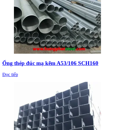
Ống thép đúc mạ kẽm A53/106 SCH160
Đọc tiếp