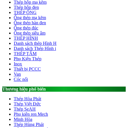
Thép hộp mạ kẽm
Thép hộp đen
THÉP ỐNG
Ống thép mạ kẽm
Ống thép hàn đen
Ống thép đúc
Ống thép siêu âm
THÉP HÌNH
Danh sách thép Hình H
Danh sách Thép Hình i
THÉP TẤM
Phụ Kiện Thép
Inox
Thiết bị PCCC
Van
Cóc nối
Thương hiệu phổ biến
Thép Hòa Phát
Thép Việt Đức
Thép SeAH
Phụ kiên ren Mech
Minh Hòa
Thép Hùng Phát