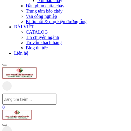
Nút báo cháy
Đầu phun chữa cháy
Trung tâm báo cháy
Van công nghiệp
Khớp nối & phụ kiện đường ống
BÀI VIẾT
CATALOG
Tin chuyên ngành
Tư vấn khách hàng
Blog tin tức
Liên hệ
0