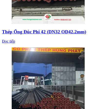
Thép Ống Đúc Phi 42 (DN32 OD42.2mm)
Đọc tiếp