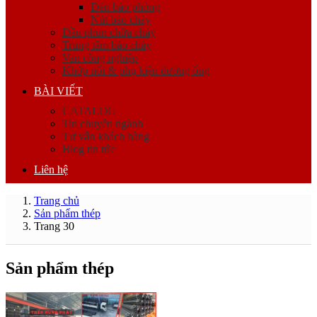
Đèn báo phòng
Nút báo cháy
Đầu phun chữa cháy
Trung tâm báo cháy
Van công nghiệp
Khớp nối & phụ kiện đường ống
BÀI VIẾT
CATALOG
Tin chuyên ngành
Tư vấn khách hàng
Blog tin tức
Liên hệ
Trang chủ
Sản phẩm thép
Trang 30
Sản phẩm thép