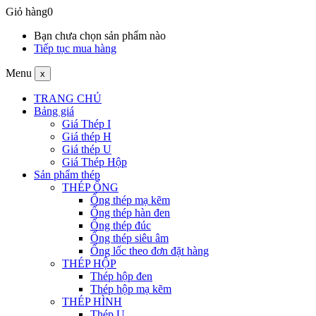
Giỏ hàng
0
Bạn chưa chọn sản phẩm nào
Tiếp tục mua hàng
Menu
x
TRANG CHỦ
Bảng giá
Giá Thép I
Giá thép H
Giá thép U
Giá Thép Hộp
Sản phẩm thép
THÉP ỐNG
Ống thép mạ kẽm
Ống thép hàn đen
Ống thép đúc
Ống thép siêu âm
Ống lốc theo đơn đặt hàng
THÉP HỘP
Thép hộp đen
Thép hộp mạ kẽm
THÉP HÌNH
Thép U