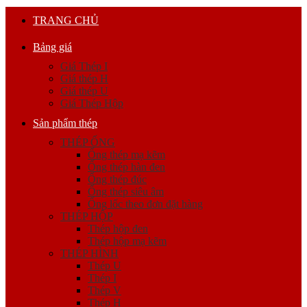
TRANG CHỦ
Bảng giá
Giá Thép I
Giá thép H
Giá thép U
Giá Thép Hộp
Sản phẩm thép
THÉP ỐNG
Ống thép mạ kẽm
Ống thép hàn đen
Ống thép đúc
Ống thép siêu âm
Ống lốc theo đơn đặt hàng
THÉP HỘP
Thép hộp đen
Thép hộp mạ kẽm
THÉP HÌNH
Thép U
Thép I
Thép V
Thép H