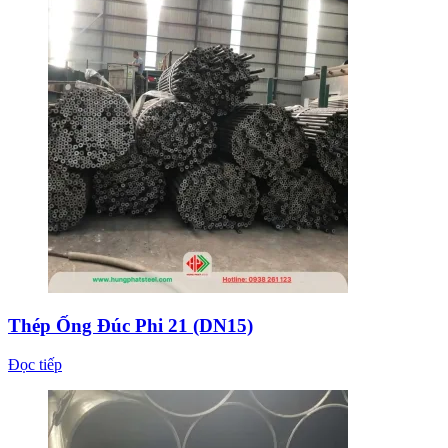
Thép Ống Đúc Phi 21 (DN15)
Đọc tiếp