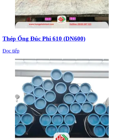
Thép Ống Đúc Phi 610 (DN600)
Đọc tiếp