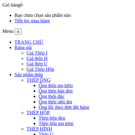
Giỏ hàng
0
Bạn chưa chọn sản phẩm nào
Tiếp tục mua hàng
Menu
x
TRANG CHỦ
Bảng giá
Giá Thép I
Giá thép H
Giá thép U
Giá Thép Hộp
Sản phẩm thép
THÉP ỐNG
Ống thép mạ kẽm
Ống thép hàn đen
Ống thép đúc
Ống thép siêu âm
Ống lốc theo đơn đặt hàng
THÉP HỘP
Thép hộp đen
Thép hộp mạ kẽm
THÉP HÌNH
Thép U