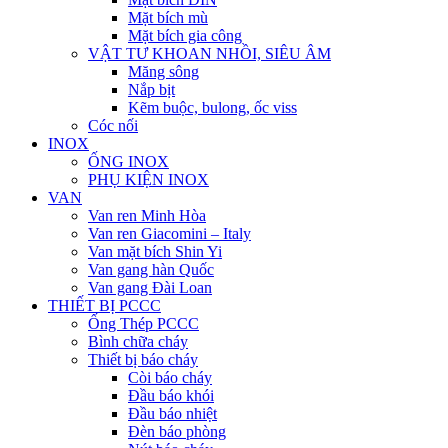
Mặt bích mù
Mặt bích gia công
VẬT TƯ KHOAN NHỒI, SIÊU ÂM
Măng sông
Nắp bịt
Kẽm buộc, bulong, ốc viss
Cóc nối
INOX
ỐNG INOX
PHỤ KIỆN INOX
VAN
Van ren Minh Hòa
Van ren Giacomini – Italy
Van mặt bích Shin Yi
Van gang hàn Quốc
Van gang Đài Loan
THIẾT BỊ PCCC
Ống Thép PCCC
Bình chữa cháy
Thiết bị báo cháy
Còi báo cháy
Đầu báo khói
Đầu báo nhiệt
Đèn báo phòng