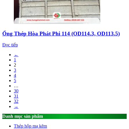
Ống Thép Hòa Phát Phi 114 (OD114.3, OD113.5)
Đọc tiếp
←
1
2
3
4
5
…
30
31
32
→
Danh mục sản phẩm
Thép hộp mạ kẽm