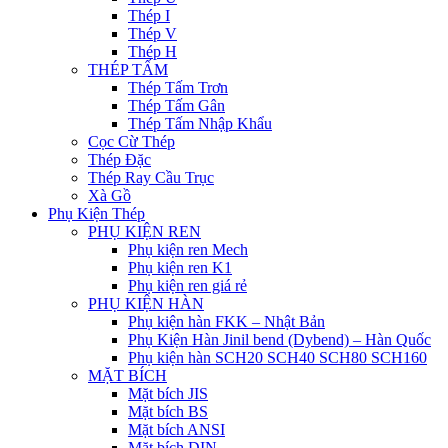
Thép I
Thép V
Thép H
THÉP TẤM
Thép Tấm Trơn
Thép Tấm Gân
Thép Tấm Nhập Khẩu
Cọc Cừ Thép
Thép Đặc
Thép Ray Cầu Trục
Xà Gồ
Phụ Kiện Thép
PHỤ KIỆN REN
Phụ kiện ren Mech
Phụ kiện ren K1
Phụ kiện ren giá rẻ
PHỤ KIỆN HÀN
Phụ kiện hàn FKK – Nhật Bản
Phụ Kiện Hàn Jinil bend (Dybend) – Hàn Quốc
Phụ kiện hàn SCH20 SCH40 SCH80 SCH160
MẶT BÍCH
Mặt bích JIS
Mặt bích BS
Mặt bích ANSI
Mặt bích DIN