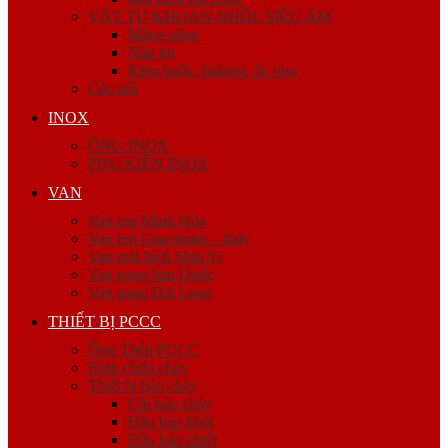
VẬT TƯ KHOAN NHỒI, SIÊU ÂM
Măng sông
Nắp bịt
Kẽm buộc, bulong, ốc viss
Cóc nối
INOX
ỐNG INOX
PHỤ KIỆN INOX
VAN
Van ren Minh Hòa
Van ren Giacomini – Italy
Van mặt bích Shin Yi
Van gang hàn Quốc
Van gang Đài Loan
THIẾT BỊ PCCC
Ống Thép PCCC
Bình chữa cháy
Thiết bị báo cháy
Còi báo cháy
Đầu báo khói
Đầu báo nhiệt