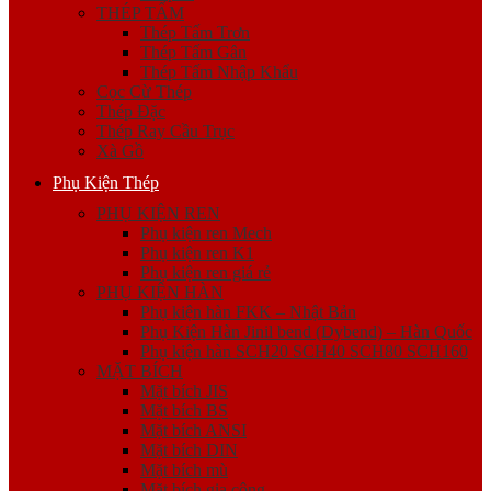
THÉP TẤM
Thép Tấm Trơn
Thép Tấm Gân
Thép Tấm Nhập Khẩu
Cọc Cừ Thép
Thép Đặc
Thép Ray Cầu Trục
Xà Gồ
Phụ Kiện Thép
PHỤ KIỆN REN
Phụ kiện ren Mech
Phụ kiện ren K1
Phụ kiện ren giá rẻ
PHỤ KIỆN HÀN
Phụ kiện hàn FKK – Nhật Bản
Phụ Kiện Hàn Jinil bend (Dybend) – Hàn Quốc
Phụ kiện hàn SCH20 SCH40 SCH80 SCH160
MẶT BÍCH
Mặt bích JIS
Mặt bích BS
Mặt bích ANSI
Mặt bích DIN
Mặt bích mù
Mặt bích gia công