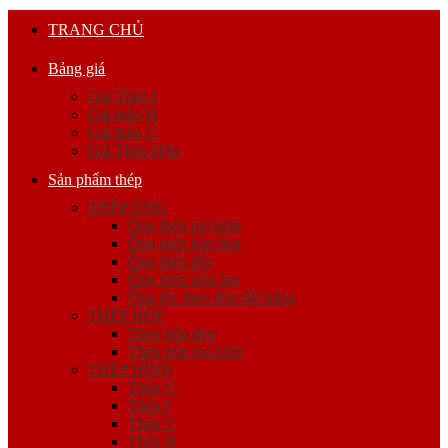
TRANG CHỦ
Bảng giá
Giá Thép I
Giá thép H
Giá thép U
Giá Thép Hộp
Sản phẩm thép
THÉP ỐNG
Ống thép mạ kẽm
Ống thép hàn đen
Ống thép đúc
Ống thép siêu âm
Ống lốc theo đơn đặt hàng
THÉP HỘP
Thép hộp đen
Thép hộp mạ kẽm
THÉP HÌNH
Thép U
Thép I
Thép V
Thép H