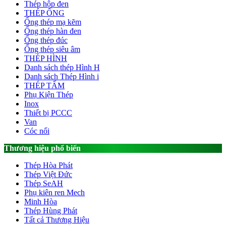
Thép hộp đen
THÉP ỐNG
Ống thép mạ kẽm
Ống thép hàn đen
Ống thép đúc
Ống thép siêu âm
THÉP HÌNH
Danh sách thép Hình H
Danh sách Thép Hình i
THÉP TẤM
Phụ Kiện Thép
Inox
Thiết bị PCCC
Van
Cóc nối
Thương hiệu phổ biến
Thép Hòa Phát
Thép Việt Đức
Thép SeAH
Phụ kiên ren Mech
Minh Hòa
Thép Hùng Phát
Tất cả Thương Hiệu