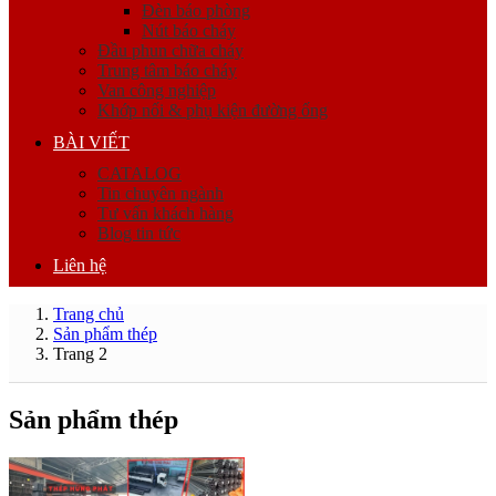
Đèn báo phòng
Nút báo cháy
Đầu phun chữa cháy
Trung tâm báo cháy
Van công nghiệp
Khớp nối & phụ kiện đường ống
BÀI VIẾT
CATALOG
Tin chuyên ngành
Tư vấn khách hàng
Blog tin tức
Liên hệ
Trang chủ
Sản phẩm thép
Trang 2
Sản phẩm thép