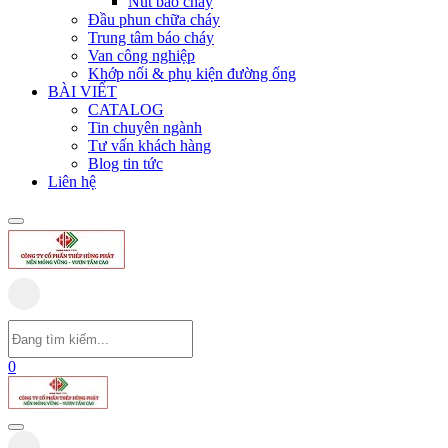
Nút báo cháy
Đầu phun chữa cháy
Trung tâm báo cháy
Van công nghiệp
Khớp nối & phụ kiện đường ống
BÀI VIẾT
CATALOG
Tin chuyên ngành
Tư vấn khách hàng
Blog tin tức
Liên hệ
0