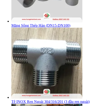
Măng Sông Thép Hàn (DN15-DN100)
Tê INOX Ren Ngoài 304/316/201 (3 đầu ren ngoài)