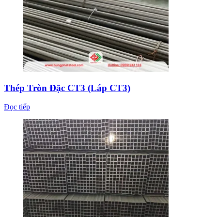
Thép Tròn Đặc CT3 (Láp CT3)
Đọc tiếp