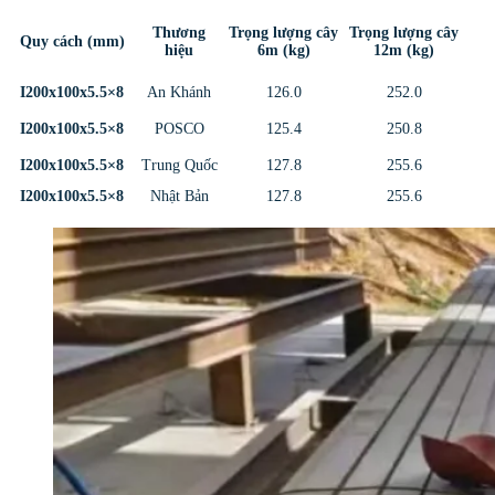
Thương
Trọng lượng cây
Trọng lượng cây
Quy cách (mm)
hiệu
6m (kg)
12m (kg)
I200x100x5.5×8
An Khánh
126.0
252.0
I200x100x5.5×8
POSCO
125.4
250.8
I200x100x5.5×8
Trung Quốc
127.8
255.6
I200x100x5.5×8
Nhật Bản
127.8
255.6