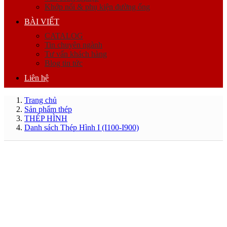
Khớp nối & phụ kiện đường ống
BÀI VIẾT
CATALOG
Tin chuyên ngành
Tư vấn khách hàng
Blog tin tức
Liên hệ
Trang chủ
Sản phẩm thép
THÉP HÌNH
Danh sách Thép Hình I (I100-I900)