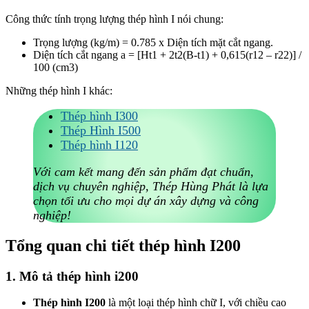
Công thức tính trọng lượng thép hình I nói chung:
Trọng lượng (kg/m) = 0.785 x Diện tích mặt cắt ngang.
Diện tích cắt ngang a = [Ht1 + 2t2(B-t1) + 0,615(r12 – r22)] /
100 (cm3)
Những thép hình I khác:
Thép hình I300
Thép Hình I500
Thép hình I120
Với cam kết mang đến sản phẩm đạt chuẩn,
dịch vụ chuyên nghiệp, Thép Hùng Phát là lựa
chọn tối ưu cho mọi dự án xây dựng và công
nghiệp!
Tổng quan chi tiết thép hình I200
1. Mô tả thép hình i200
Thép hình I200
là một loại thép hình chữ I, với chiều cao