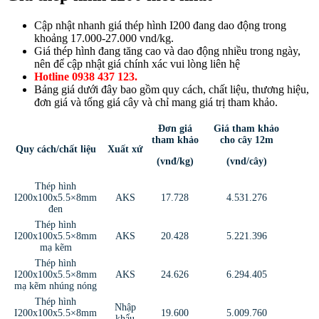
Cập nhật nhanh giá thép hình I200 đang dao động trong
khoảng 17.000-27.000 vnd/kg.
Giá thép hình đang tăng cao và dao động nhiều trong ngày,
nên để cập nhật giá chính xác vui lòng liên hệ
Hotline 0938 437 123.
Bảng giá dưới đây bao gồm quy cách, chất liệu, thương hiệu,
đơn giá và tổng giá cây và chỉ mang giá trị tham khảo.
Đơn giá
Giá tham khảo
tham khảo
cho cây 12m
Quy cách/chất liệu
Xuất xứ
(vnđ/kg)
(vnd/cây)
Thép hình
I200x100x5.5×8mm
AKS
17.728
4.531.276
đen
Thép hình
I200x100x5.5×8mm
AKS
20.428
5.221.396
mạ kẽm
Thép hình
I200x100x5.5×8mm
AKS
24.626
6.294.405
mạ kẽm nhúng nóng
Thép hình
Nhập
I200x100x5.5×8mm
19.600
5.009.760
khẩu