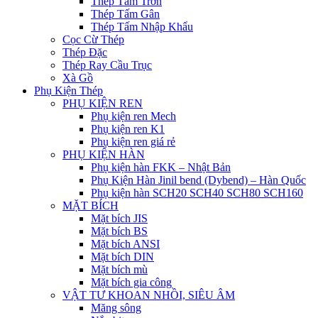
Thép Tấm Trơn
Thép Tấm Gân
Thép Tấm Nhập Khẩu
Cọc Cừ Thép
Thép Đặc
Thép Ray Cầu Trục
Xà Gồ
Phụ Kiện Thép
PHỤ KIỆN REN
Phụ kiện ren Mech
Phụ kiện ren K1
Phụ kiện ren giá rẻ
PHỤ KIỆN HÀN
Phụ kiện hàn FKK – Nhật Bản
Phụ Kiện Hàn Jinil bend (Dybend) – Hàn Quốc
Phụ kiện hàn SCH20 SCH40 SCH80 SCH160
MẶT BÍCH
Mặt bích JIS
Mặt bích BS
Mặt bích ANSI
Mặt bích DIN
Mặt bích mù
Mặt bích gia công
VẬT TƯ KHOAN NHỒI, SIÊU ÂM
Măng sông