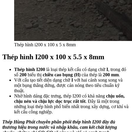
Thép hình i200 x 100 x 5 x 8mm
Thép hình I200 x 100 x 5.5 x 8mm
Thép hình I200
là loại thép kết cấu có dạng chữ
I
, trong đó
số
200
biểu thị
chiều cao bụng (H)
của thép là
200 mm
.
Với cấu tạo tiết diện dạng chữ
I
với hai cánh song song và
một bụng thẳng đứng, được cán nóng theo tiêu chuẩn kỹ
thuật.
Nhờ hình dáng đặc trưng, thép I200 có khả năng
chịu uốn,
chịu nén và chịu lực dọc trục rất tốt
. Đây là một trong
những loại thép hình phổ biến nhất trong xây dựng, cơ khí và
kết cấu công nghiệp.
Thép Hùng Phát chuyên phân phối thép hình I200 đầy đủ
thương hiệu trong nước và nhập khẩu, cam kết chất lượng