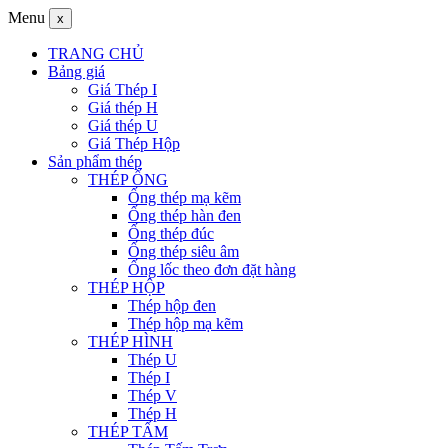
Menu
x
TRANG CHỦ
Bảng giá
Giá Thép I
Giá thép H
Giá thép U
Giá Thép Hộp
Sản phẩm thép
THÉP ỐNG
Ống thép mạ kẽm
Ống thép hàn đen
Ống thép đúc
Ống thép siêu âm
Ống lốc theo đơn đặt hàng
THÉP HỘP
Thép hộp đen
Thép hộp mạ kẽm
THÉP HÌNH
Thép U
Thép I
Thép V
Thép H
THÉP TẤM