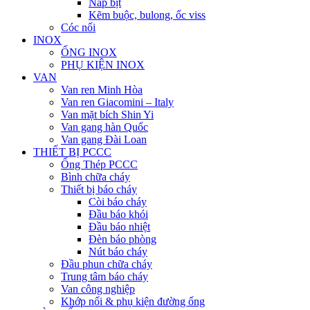
Nắp bịt
Kẽm buộc, bulong, ốc viss
Cóc nối
INOX
ỐNG INOX
PHỤ KIỆN INOX
VAN
Van ren Minh Hòa
Van ren Giacomini – Italy
Van mặt bích Shin Yi
Van gang hàn Quốc
Van gang Đài Loan
THIẾT BỊ PCCC
Ống Thép PCCC
Bình chữa cháy
Thiết bị báo cháy
Còi báo cháy
Đầu báo khói
Đầu báo nhiệt
Đèn báo phòng
Nút báo cháy
Đầu phun chữa cháy
Trung tâm báo cháy
Van công nghiệp
Khớp nối & phụ kiện đường ống