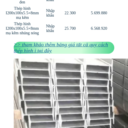
đen
Thép hình
Nhập
I200x100x5.5×8mm
22.300
5.699.880
khẩu
mạ kẽm
Thép hình
Nhập
I200x100x5.5×8mm
25.700
6.568.920
khẩu
mạ kẽm nhúng nóng
>> tham khảo thêm bảng giá tất cả quy cách
thép hình i tại đây