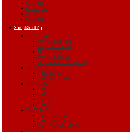
Giá Thép I
Giá thép H
Giá thép U
Giá Thép Hộp
Sản phẩm thép
THÉP ỐNG
Ống thép mạ kẽm
Ống thép hàn đen
Ống thép đúc
Ống thép siêu âm
Ống lốc theo đơn đặt hàng
THÉP HỘP
Thép hộp đen
Thép hộp mạ kẽm
THÉP HÌNH
Thép U
Thép I
Thép V
Thép H
THÉP TẤM
Thép Tấm Trơn
Thép Tấm Gân
Thép Tấm Nhập Khẩu
Cọc Cừ Thép