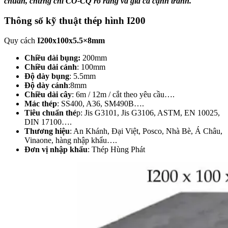
chuẩn, chứng chỉ CO-CQ rõ ràng và giá cả cạnh tranh.
Thông số kỹ thuật thép hình I200
Quy cách
I200x100x5.5×8mm
Chiều dài bụng:
200mm
Chiều dài cánh
: 100mm
Độ dày bụng
: 5.5mm
Độ dày cánh
:8mm
Chiều dài cây
: 6m / 12m / cắt theo yêu cầu….
Mác thép
: SS400, A36, SM490B….
Tiêu chuẩn thé
p: Jis G3101, Jis G3106, ASTM, EN 10025,
DIN 17100….
Thương hiệu
: An Khánh, Đại Việt, Posco, Nhà Bè, Á Châu,
Vinaone, hàng nhập khẩu….
Đơn vị nhập khẩu
: Thép Hùng Phát