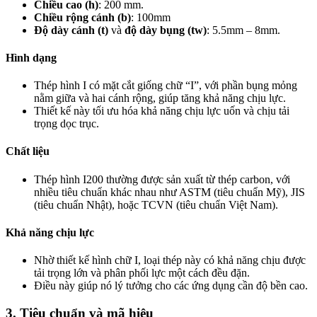
Chiều cao (h)
: 200 mm.
Chiều rộng cánh (b)
: 100mm
Độ dày cánh (t)
và
độ dày bụng (tw)
: 5.5mm – 8mm.
Hình dạng
Thép hình I có mặt cắt giống chữ “I”, với phần bụng mỏng
nằm giữa và hai cánh rộng, giúp tăng khả năng chịu lực.
Thiết kế này tối ưu hóa khả năng chịu lực uốn và chịu tải
trọng dọc trục.
Chất liệu
Thép hình I200 thường được sản xuất từ thép carbon, với
nhiều tiêu chuẩn khác nhau như ASTM (tiêu chuẩn Mỹ), JIS
(tiêu chuẩn Nhật), hoặc TCVN (tiêu chuẩn Việt Nam).
Khả năng chịu lực
Nhờ thiết kế hình chữ I, loại thép này có khả năng chịu được
tải trọng lớn và phân phối lực một cách đều đặn.
Điều này giúp nó lý tưởng cho các ứng dụng cần độ bền cao.
3. Tiêu chuẩn và mã hiệu