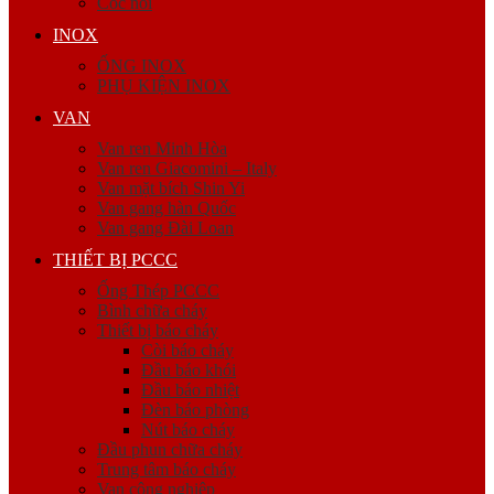
Cóc nối
INOX
ỐNG INOX
PHỤ KIỆN INOX
VAN
Van ren Minh Hòa
Van ren Giacomini – Italy
Van mặt bích Shin Yi
Van gang hàn Quốc
Van gang Đài Loan
THIẾT BỊ PCCC
Ống Thép PCCC
Bình chữa cháy
Thiết bị báo cháy
Còi báo cháy
Đầu báo khói
Đầu báo nhiệt
Đèn báo phòng
Nút báo cháy
Đầu phun chữa cháy
Trung tâm báo cháy
Van công nghiệp