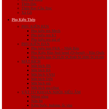
Thép Đặc
Thép Ray Cầu Trục
Xà Gồ
Phụ Kiện Thép
PHỤ KIỆN REN
Phụ kiện ren Mech
Phụ kiện ren K1
Phụ kiện ren giá rẻ
PHỤ KIỆN HÀN
Phụ kiện hàn FKK – Nhật Bản
Phụ Kiện Hàn Jinil bend (Dybend) – Hàn Quốc
Phụ kiện hàn SCH20 SCH40 SCH80 SCH160
MẶT BÍCH
Mặt bích JIS
Mặt bích BS
Mặt bích ANSI
Mặt bích DIN
Mặt bích mù
Mặt bích gia công
VẬT TƯ KHOAN NHỒI, SIÊU ÂM
Măng sông
Nắp bịt
Kẽm buộc, bulong, ốc viss