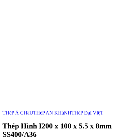
THéP Á CHâU
THéP AN KHáNH
THéP ĐạI VIệT
Thép Hình I200 x 100 x 5.5 x 8mm
SS400/A36