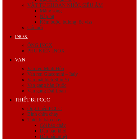
VẬT TƯ KHOAN NHỒI, SIÊU ÂM
Măng sông
Nắp bịt
Kẽm buộc, bulong, ốc viss
Cóc nối
INOX
ỐNG INOX
PHỤ KIỆN INOX
VAN
Van ren Minh Hòa
Van ren Giacomini – Italy
Van mặt bích Shin Yi
Van gang hàn Quốc
Van gang Đài Loan
THIẾT BỊ PCCC
Ống Thép PCCC
Bình chữa cháy
Thiết bị báo cháy
Còi báo cháy
Đầu báo khói
Đầu báo nhiệt