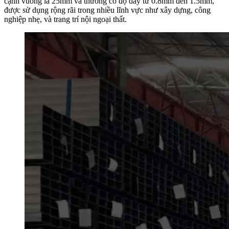
cạnh vuông là 25mm và thường có độ dày từ 0.8mm đến 1.5mm,
được sử dụng rộng rãi trong nhiều lĩnh vực như xây dựng, công
nghiệp nhẹ, và trang trí nội ngoại thất.