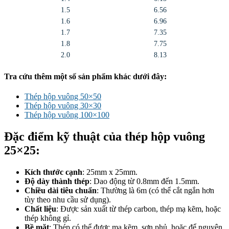
1.5
6.56
1.6
6.96
1.7
7.35
1.8
7.75
2.0
8.13
Tra cứu thêm một số sản phẩm khác dưới đây:
Thép hộp vuông 50×50
Thép hộp vuông 30×30
Thép hộp vuông 100×100
Đặc điểm kỹ thuật của thép hộp vuông
25×25:
Kích thước cạnh
: 25mm x 25mm.
Độ dày thành thép
: Dao động từ 0.8mm đến 1.5mm.
Chiều dài tiêu chuẩn
: Thường là 6m (có thể cắt ngắn hơn
tùy theo nhu cầu sử dụng).
Chất liệu
: Được sản xuất từ thép carbon, thép mạ kẽm, hoặc
thép không gỉ.
Bề mặt
: Thép có thể được mạ kẽm, sơn phủ, hoặc để nguyên