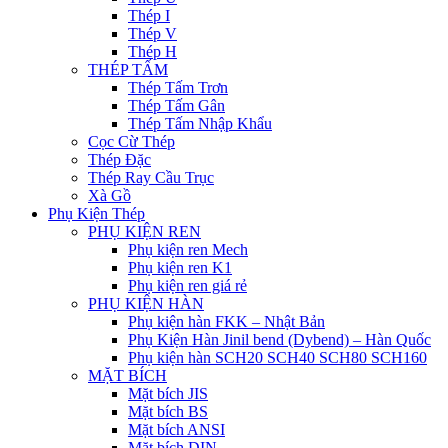
Thép I
Thép V
Thép H
THÉP TẤM
Thép Tấm Trơn
Thép Tấm Gân
Thép Tấm Nhập Khẩu
Cọc Cừ Thép
Thép Đặc
Thép Ray Cầu Trục
Xà Gồ
Phụ Kiện Thép
PHỤ KIỆN REN
Phụ kiện ren Mech
Phụ kiện ren K1
Phụ kiện ren giá rẻ
PHỤ KIỆN HÀN
Phụ kiện hàn FKK – Nhật Bản
Phụ Kiện Hàn Jinil bend (Dybend) – Hàn Quốc
Phụ kiện hàn SCH20 SCH40 SCH80 SCH160
MẶT BÍCH
Mặt bích JIS
Mặt bích BS
Mặt bích ANSI
Mặt bích DIN