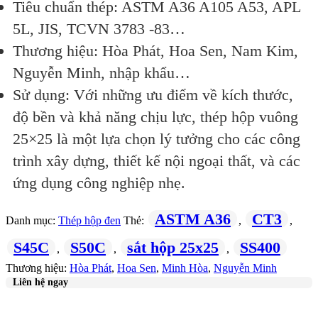
Tiêu chuẩn thép: ASTM A36 A105 A53, APL
5L, JIS, TCVN 3783 -83…
Thương hiệu: Hòa Phát, Hoa Sen, Nam Kim,
Nguyễn Minh, nhập khẩu…
Sử dụng: Với những ưu điểm về kích thước,
độ bền và khả năng chịu lực, thép hộp vuông
25×25 là một lựa chọn lý tưởng cho các công
trình xây dựng, thiết kế nội ngoại thất, và các
ứng dụng công nghiệp nhẹ.
ASTM A36
CT3
Danh mục:
Thép hộp đen
Thẻ:
,
,
S45C
S50C
sắt hộp 25x25
SS400
,
,
,
Thương hiệu:
Hòa Phát
,
Hoa Sen
,
Minh Hòa
,
Nguyễn Minh
Liên hệ ngay