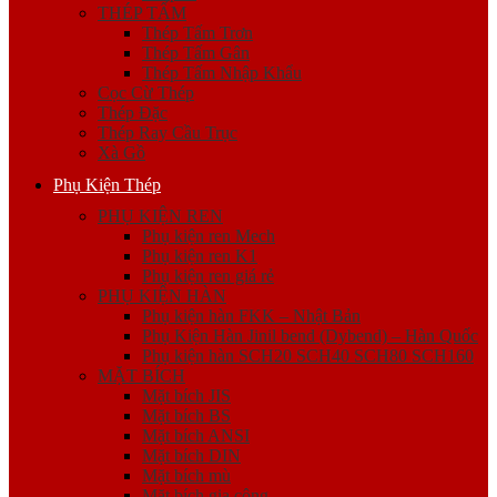
THÉP TẤM
Thép Tấm Trơn
Thép Tấm Gân
Thép Tấm Nhập Khẩu
Cọc Cừ Thép
Thép Đặc
Thép Ray Cầu Trục
Xà Gồ
Phụ Kiện Thép
PHỤ KIỆN REN
Phụ kiện ren Mech
Phụ kiện ren K1
Phụ kiện ren giá rẻ
PHỤ KIỆN HÀN
Phụ kiện hàn FKK – Nhật Bản
Phụ Kiện Hàn Jinil bend (Dybend) – Hàn Quốc
Phụ kiện hàn SCH20 SCH40 SCH80 SCH160
MẶT BÍCH
Mặt bích JIS
Mặt bích BS
Mặt bích ANSI
Mặt bích DIN
Mặt bích mù
Mặt bích gia công