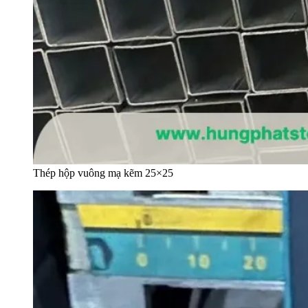
Thép hộp vuông mạ kẽm 25×25