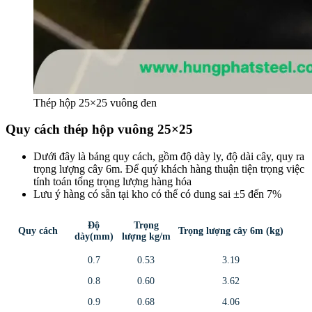
Thép hộp 25×25 vuông đen
Quy cách thép hộp vuông 25×25
Dưới đây là bảng quy cách, gồm độ dày ly, độ dài cây, quy ra
trọng lượng cây 6m. Để quý khách hàng thuận tiện trọng việc
tính toán tổng trọng lượng hàng hóa
Lưu ý hàng có sẵn tại kho có thể có dung sai ±5 đến 7%
Độ
Trọng
Quy cách
Trọng lượng cây 6m (kg)
dày(mm)
lượng kg/m
0.7
0.53
3.19
0.8
0.60
3.62
0.9
0.68
4.06