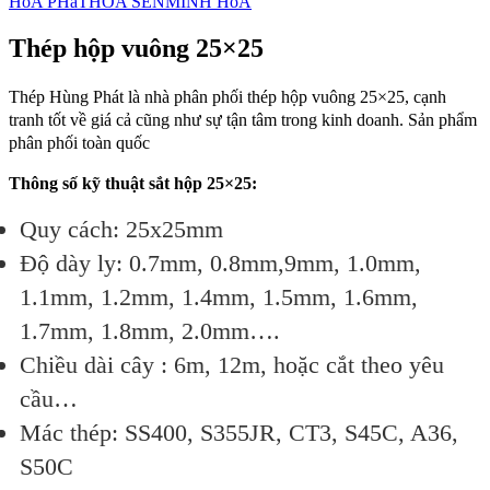
HòA PHáT
HOA SEN
MINH HòA
Thép hộp vuông 25×25
Thép Hùng Phát là nhà phân phối thép hộp vuông 25×25, cạnh
tranh tốt về giá cả cũng như sự tận tâm trong kinh doanh. Sản phẩm
phân phối toàn quốc
Thông số kỹ thuật sắt hộp 25×25:
Quy cách: 25x25mm
Độ dày ly: 0.7mm, 0.8mm,9mm, 1.0mm,
1.1mm, 1.2mm, 1.4mm, 1.5mm, 1.6mm,
1.7mm, 1.8mm, 2.0mm….
Chiều dài cây : 6m, 12m, hoặc cắt theo yêu
cầu…
Mác thép: SS400, S355JR, CT3, S45C, A36,
S50C