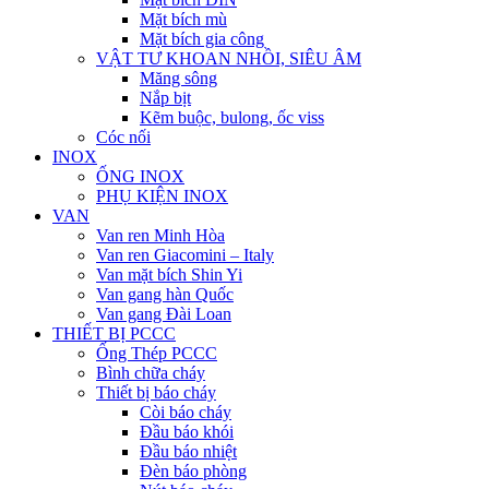
Mặt bích mù
Mặt bích gia công
VẬT TƯ KHOAN NHỒI, SIÊU ÂM
Măng sông
Nắp bịt
Kẽm buộc, bulong, ốc viss
Cóc nối
INOX
ỐNG INOX
PHỤ KIỆN INOX
VAN
Van ren Minh Hòa
Van ren Giacomini – Italy
Van mặt bích Shin Yi
Van gang hàn Quốc
Van gang Đài Loan
THIẾT BỊ PCCC
Ống Thép PCCC
Bình chữa cháy
Thiết bị báo cháy
Còi báo cháy
Đầu báo khói
Đầu báo nhiệt
Đèn báo phòng