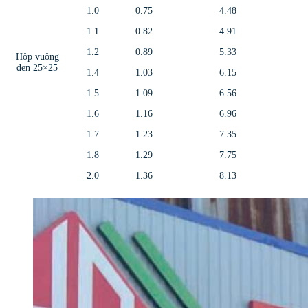
1.0
0.75
4.48
1.1
0.82
4.91
1.2
0.89
5.33
Hộp vuông
đen 25×25
1.4
1.03
6.15
1.5
1.09
6.56
1.6
1.16
6.96
1.7
1.23
7.35
1.8
1.29
7.75
2.0
1.36
8.13