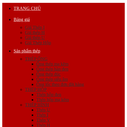
TRANG CHỦ
Bảng giá
Giá Thép I
Giá thép H
Giá thép U
Giá Thép Hộp
Sản phẩm thép
THÉP ỐNG
Ống thép mạ kẽm
Ống thép hàn đen
Ống thép đúc
Ống thép siêu âm
Ống lốc theo đơn đặt hàng
THÉP HỘP
Thép hộp đen
Thép hộp mạ kẽm
THÉP HÌNH
Thép U
Thép I
Thép V
Thép H