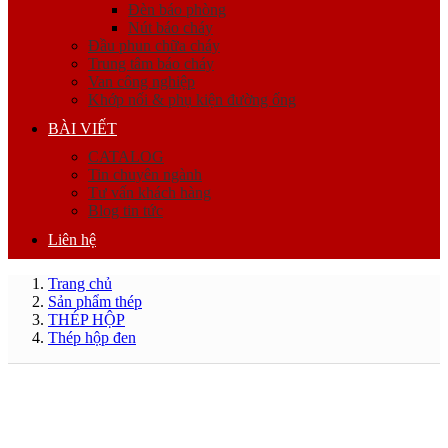
Đèn báo phòng
Nút báo cháy
Đầu phun chữa cháy
Trung tâm báo cháy
Van công nghiệp
Khớp nối & phụ kiện đường ống
BÀI VIẾT
CATALOG
Tin chuyên ngành
Tư vấn khách hàng
Blog tin tức
Liên hệ
Trang chủ
Sản phẩm thép
THÉP HỘP
Thép hộp đen