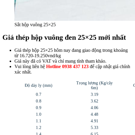
Sắt hộp vuông 25×25
Giá thép hộp vuông đen 25×25 mới nhất
Giá thép hộp 25×25 hôm nay đang giao động trong khoảng
từ 16.720-19.250vnd/kg
Giá này đã có VAT và chỉ mang tính tham khảo.
Vui lòng liên hệ
Hotline 0938 437 123
để cập nhật giá chính
xác nhất.
Trọng lượng (Kg/cây
Độ dày ly (mm)
6m)
0.7
3.19
0.8
3.62
0.9
4.06
1.0
4.48
1.1
4.91
1.2
5.33
1.4
6.15