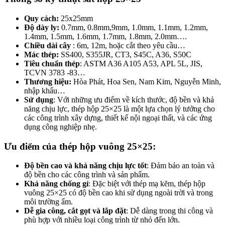
Quy cách:
25x25mm
Độ dày ly:
0.7mm, 0.8mm,9mm, 1.0mm, 1.1mm, 1.2mm,
1.4mm, 1.5mm, 1.6mm, 1.7mm, 1.8mm, 2.0mm….
Chiều dài cây
: 6m, 12m, hoặc cắt theo yêu cầu…
Mác thép:
SS400, S355JR, CT3, S45C, A36, S50C
Tiêu chuẩn thép
: ASTM A36 A105 A53, APL 5L, JIS,
TCVN 3783 -83…
Thương hiệu:
Hòa Phát, Hoa Sen, Nam Kim, Nguyễn Minh,
nhập khẩu…
Sử dụng
: Với những ưu điểm về kích thước, độ bền và khả
năng chịu lực, thép hộp 25×25 là một lựa chọn lý tưởng cho
các công trình xây dựng, thiết kế nội ngoại thất, và các ứng
dụng công nghiệp nhẹ.
Ưu điểm của thép hộp vuông 25×25:
Độ bền cao và khả năng chịu lực tốt
: Đảm bảo an toàn và
độ bền cho các công trình và sản phẩm.
Khả năng chống gỉ
: Đặc biệt với thép mạ kẽm, thép hộp
vuông 25×25 có độ bền cao khi sử dụng ngoài trời và trong
môi trường ẩm.
Dễ gia công, cắt gọt và lắp đặt
: Dễ dàng trong thi công và
phù hợp với nhiều loại công trình từ nhỏ đến lớn.