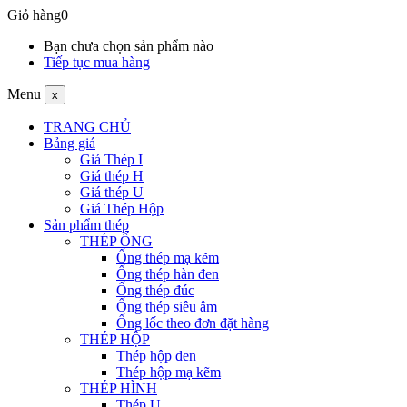
Giỏ hàng
0
Bạn chưa chọn sản phẩm nào
Tiếp tục mua hàng
Menu
x
TRANG CHỦ
Bảng giá
Giá Thép I
Giá thép H
Giá thép U
Giá Thép Hộp
Sản phẩm thép
THÉP ỐNG
Ống thép mạ kẽm
Ống thép hàn đen
Ống thép đúc
Ống thép siêu âm
Ống lốc theo đơn đặt hàng
THÉP HỘP
Thép hộp đen
Thép hộp mạ kẽm
THÉP HÌNH
Thép U