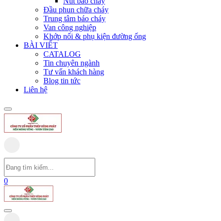
Nút báo cháy
Đầu phun chữa cháy
Trung tâm báo cháy
Van công nghiệp
Khớp nối & phụ kiện đường ống
BÀI VIẾT
CATALOG
Tin chuyên ngành
Tư vấn khách hàng
Blog tin tức
Liên hệ
0