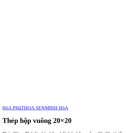
HòA PHáT
HOA SEN
MINH HòA
Thép hộp vuông 20×20