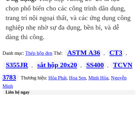
chọn phổ biến cho các công trình dân dụng,
trang trí nội ngoại thất, và các ứng dụng công
nghiệp nhẹ nhờ sự đa dụng, bền bỉ, và dễ
dàng thi công.
ASTM A36
CT3
Danh mục:
Thép hộp đen
Thẻ:
,
,
S355JR
sắt hộp 20x20
SS400
TCVN
,
,
,
3783
Thương hiệu:
Hòa Phát
,
Hoa Sen
,
Minh Hòa
,
Nguyễn
Minh
Liên hệ ngay