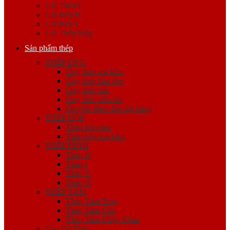
Giá Thép I
Giá thép H
Giá thép U
Giá Thép Hộp
Sản phẩm thép
THÉP ỐNG
Ống thép mạ kẽm
Ống thép hàn đen
Ống thép đúc
Ống thép siêu âm
Ống lốc theo đơn đặt hàng
THÉP HỘP
Thép hộp đen
Thép hộp mạ kẽm
THÉP HÌNH
Thép U
Thép I
Thép V
Thép H
THÉP TẤM
Thép Tấm Trơn
Thép Tấm Gân
Thép Tấm Nhập Khẩu
Cọc Cừ Thép