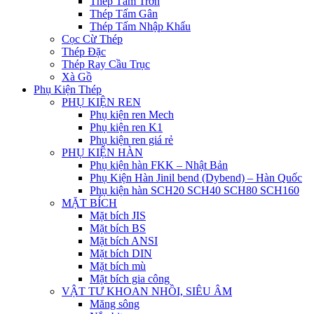
Thép Tấm Trơn
Thép Tấm Gân
Thép Tấm Nhập Khẩu
Cọc Cừ Thép
Thép Đặc
Thép Ray Cầu Trục
Xà Gồ
Phụ Kiện Thép
PHỤ KIỆN REN
Phụ kiện ren Mech
Phụ kiện ren K1
Phụ kiện ren giá rẻ
PHỤ KIỆN HÀN
Phụ kiện hàn FKK – Nhật Bản
Phụ Kiện Hàn Jinil bend (Dybend) – Hàn Quốc
Phụ kiện hàn SCH20 SCH40 SCH80 SCH160
MẶT BÍCH
Mặt bích JIS
Mặt bích BS
Mặt bích ANSI
Mặt bích DIN
Mặt bích mù
Mặt bích gia công
VẬT TƯ KHOAN NHỒI, SIÊU ÂM
Măng sông