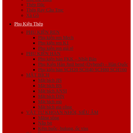
Thép Đặc
Thép Ray Cầu Trục
Xà Gồ
Phụ Kiện Thép
PHỤ KIỆN REN
Phụ kiện ren Mech
Phụ kiện ren K1
Phụ kiện ren giá rẻ
PHỤ KIỆN HÀN
Phụ kiện hàn FKK – Nhật Bản
Phụ Kiện Hàn Jinil bend (Dybend) – Hàn Quốc
Phụ kiện hàn SCH20 SCH40 SCH80 SCH160
MẶT BÍCH
Mặt bích JIS
Mặt bích BS
Mặt bích ANSI
Mặt bích DIN
Mặt bích mù
Mặt bích gia công
VẬT TƯ KHOAN NHỒI, SIÊU ÂM
Măng sông
Nắp bịt
Kẽm buộc, bulong, ốc viss