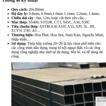
Thông số kỹ thuật
Quy cách:
20x20mm
Độ dày ly:
0.8mm, 0.9mm,1.0mm 1.1mm, 1.2mm, 1.4mm..
Chiều dài cây
: 6m, 12m, hoặc cắt theo yêu cầu…
Mác thép:
SS400, S355JR, CT3, S45C, A36, S50C
Tiêu chuẩn thép
: ASTM A36 A105 A53, APL 5L, JIS,
TCVN 3783 -83…
Thương hiệu:
Hòa Phát, Hoa Sen, Nam Kim, Nguyễn Minh,
nhập khẩu…
Sử dụng:
Thép hộp vuông 20×20 là lựa chọn phổ biến cho
các công trình dân dụng, trang trí nội ngoại thất, và các ứng
dụng công nghiệp nhẹ nhờ sự đa dụng, bền bỉ, và dễ dàng thi
công.