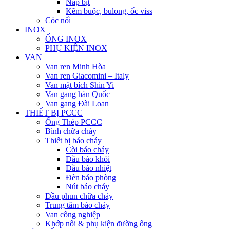
Nắp bịt
Kẽm buộc, bulong, ốc viss
Cóc nối
INOX
ỐNG INOX
PHỤ KIỆN INOX
VAN
Van ren Minh Hòa
Van ren Giacomini – Italy
Van mặt bích Shin Yi
Van gang hàn Quốc
Van gang Đài Loan
THIẾT BỊ PCCC
Ống Thép PCCC
Bình chữa cháy
Thiết bị báo cháy
Còi báo cháy
Đầu báo khói
Đầu báo nhiệt
Đèn báo phòng
Nút báo cháy
Đầu phun chữa cháy
Trung tâm báo cháy
Van công nghiệp
Khớp nối & phụ kiện đường ống