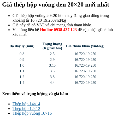
Giá thép hộp vuông đen 20×20 mới nhất
Giá thép hộp vuông 20×20 hôm nay đang giao động trong
khoảng từ 16.720-19.250vnd/kg
Giá này đã có VAT và chỉ mang tính tham khảo.
Vui lòng liên hệ
Hotline 0938 437 123
để cập nhật giá chính
xác nhất.
Trọng lượng
Độ dày ly (mm)
Giá tham khảo (vnđ/kg)
(Kg/cây 6m)
0.8
2.5
16.720-19.250
0.9
2.9
16.720-19.250
1.0
3.15
16.720-19.250
1.1
3.5
16.720-19.250
1.2
3.8
16.720-19.250
1.4
4.4
16.720-19.250
Xem thêm về trọng lượng và giá bán:
Thép hộp 14×14
Thép hộp 12×12
Thép hộp vuông 16×16