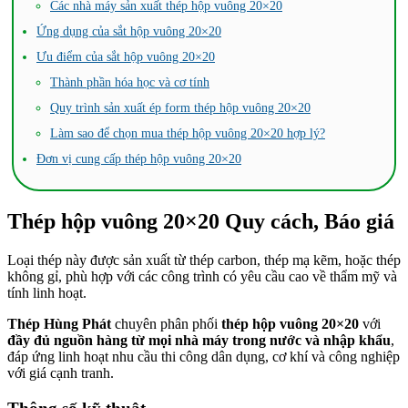
Các nhà máy sản xuất thép hộp vuông 20×20
Ứng dụng của sắt hộp vuông 20×20
Ưu điểm của sắt hộp vuông 20×20
Thành phần hóa học và cơ tính
Quy trình sản xuất ép form thép hộp vuông 20×20
Làm sao để chọn mua thép hộp vuông 20×20 hợp lý?
Đơn vị cung cấp thép hộp vuông 20×20
Thép hộp vuông 20×20 Quy cách, Báo giá
Loại thép này được sản xuất từ thép carbon, thép mạ kẽm, hoặc thép
không gỉ, phù hợp với các công trình có yêu cầu cao về thẩm mỹ và
tính linh hoạt.
Thép Hùng Phát
chuyên phân phối
thép hộp vuông 20×20
với
đầy đủ nguồn hàng từ mọi nhà máy trong nước và nhập khẩu
,
đáp ứng linh hoạt nhu cầu thi công dân dụng, cơ khí và công nghiệp
với giá cạnh tranh.