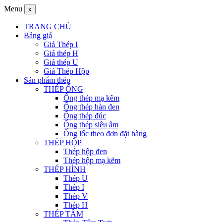
Menu
x
TRANG CHỦ
Bảng giá
Giá Thép I
Giá thép H
Giá thép U
Giá Thép Hộp
Sản phẩm thép
THÉP ỐNG
Ống thép mạ kẽm
Ống thép hàn đen
Ống thép đúc
Ống thép siêu âm
Ống lốc theo đơn đặt hàng
THÉP HỘP
Thép hộp đen
Thép hộp mạ kẽm
THÉP HÌNH
Thép U
Thép I
Thép V
Thép H
THÉP TẤM