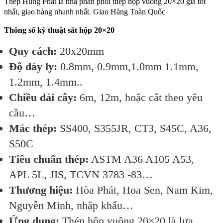
Thép Hùng Phát là nhà phân phối thép hộp vuông 20×20 giá tốt
nhất, giao hàng nhanh nhất. Giao Hàng Toàn Quốc
Thông số kỹ thuật sắt hộp 20×20
Quy cách:
20x20mm
Độ dày ly:
0.8mm, 0.9mm,1.0mm 1.1mm,
1.2mm, 1.4mm..
Chiều dài cây:
6m, 12m, hoặc cắt theo yêu
cầu…
Mác thép:
SS400, S355JR, CT3, S45C, A36,
S50C
Tiêu chuẩn thép:
ASTM A36 A105 A53,
APL 5L, JIS, TCVN 3783 -83…
Thương hiệu:
Hòa Phát, Hoa Sen, Nam Kim,
Nguyễn Minh, nhập khẩu…
Ứng dụng:
Thép hộp vuông 20×20 là lựa