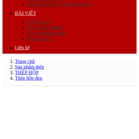
Khớp nối & phụ kiện đường ống
BÀI VIẾT
CATALOG
Tin chuyên ngành
Tư vấn khách hàng
Blog tin tức
Liên hệ
Trang chủ
Sản phẩm thép
THÉP HỘP
Thép hộp đen