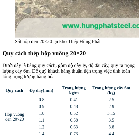
Sắt hộp đen 20×20 tại kho Thép Hùng Phát
Quy cách thép hộp vuông 20×20
Dưới đây là bảng quy cách, gồm độ dày ly, độ dài cây, quy ra trọng
lượng cây 6m. Để quý khách hàng thuận tiện trọng việc tính toán
tổng trọng lượng hàng hóa
Trọng lượng
Trọng lượng cây 6m
Quy cách
Độ dày(mm)
kg/m
(kg)
0.8
0.41
2.5
0.9
0.48
2.9
1.0
0.52
3.15
Hộp vuông
đen 20×20
1.1
0.58
3.5
1.2
0.63
3.8
1.4
0.73
4.4