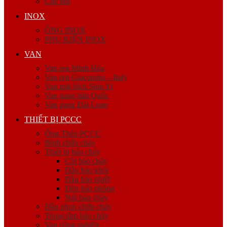
Cóc nối
INOX
ỐNG INOX
PHỤ KIỆN INOX
VAN
Van ren Minh Hòa
Van ren Giacomini – Italy
Van mặt bích Shin Yi
Van gang hàn Quốc
Van gang Đài Loan
THIẾT BỊ PCCC
Ống Thép PCCC
Bình chữa cháy
Thiết bị báo cháy
Còi báo cháy
Đầu báo khói
Đầu báo nhiệt
Đèn báo phòng
Nút báo cháy
Đầu phun chữa cháy
Trung tâm báo cháy
Van công nghiệp