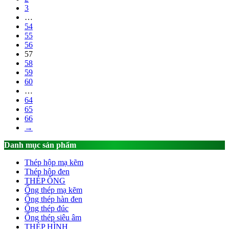
3
…
54
55
56
57
58
59
60
…
64
65
66
→
Danh mục sản phẩm
Thép hộp mạ kẽm
Thép hộp đen
THÉP ỐNG
Ống thép mạ kẽm
Ống thép hàn đen
Ống thép đúc
Ống thép siêu âm
THÉP HÌNH