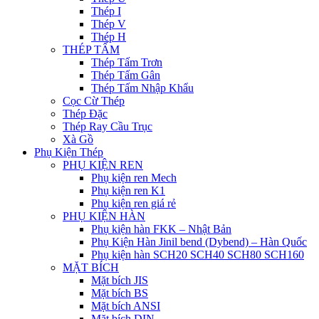
Thép I
Thép V
Thép H
THÉP TẤM
Thép Tấm Trơn
Thép Tấm Gân
Thép Tấm Nhập Khẩu
Cọc Cừ Thép
Thép Đặc
Thép Ray Cầu Trục
Xà Gồ
Phụ Kiện Thép
PHỤ KIỆN REN
Phụ kiện ren Mech
Phụ kiện ren K1
Phụ kiện ren giá rẻ
PHỤ KIỆN HÀN
Phụ kiện hàn FKK – Nhật Bản
Phụ Kiện Hàn Jinil bend (Dybend) – Hàn Quốc
Phụ kiện hàn SCH20 SCH40 SCH80 SCH160
MẶT BÍCH
Mặt bích JIS
Mặt bích BS
Mặt bích ANSI
Mặt bích DIN