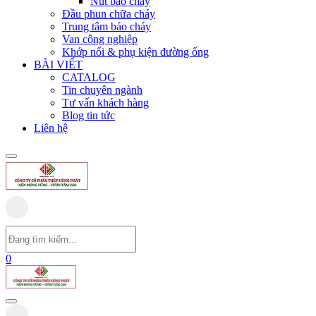
Nút báo cháy
Đầu phun chữa cháy
Trung tâm báo cháy
Van công nghiệp
Khớp nối & phụ kiện đường ống
BÀI VIẾT
CATALOG
Tin chuyên ngành
Tư vấn khách hàng
Blog tin tức
Liên hệ
0