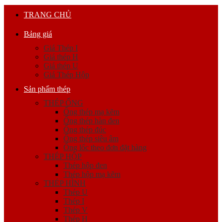
TRANG CHỦ
Bảng giá
Giá Thép I
Giá thép H
Giá thép U
Giá Thép Hộp
Sản phẩm thép
THÉP ỐNG
Ống thép mạ kẽm
Ống thép hàn đen
Ống thép đúc
Ống thép siêu âm
Ống lốc theo đơn đặt hàng
THÉP HỘP
Thép hộp đen
Thép hộp mạ kẽm
THÉP HÌNH
Thép U
Thép I
Thép V
Thép H