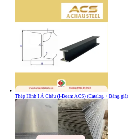
Thép Hình I Á Châu (I-Beam ACS) (Catalog + Bảng giá)