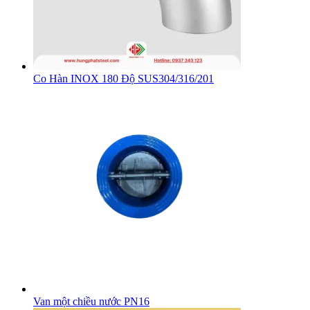
Co Hàn INOX 180 Độ SUS304/316/201
Van một chiều nước PN16