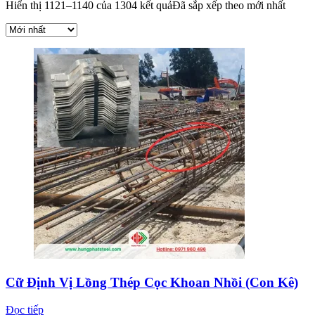
Hiển thị 1121–1140 của 1304 kết quả
Đã sắp xếp theo mới nhất
Cữ Định Vị Lồng Thép Cọc Khoan Nhồi (Con Kê)
Đọc tiếp