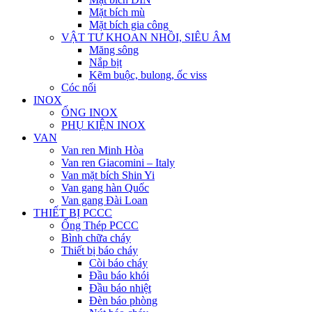
Mặt bích mù
Mặt bích gia công
VẬT TƯ KHOAN NHỒI, SIÊU ÂM
Măng sông
Nắp bịt
Kẽm buộc, bulong, ốc viss
Cóc nối
INOX
ỐNG INOX
PHỤ KIỆN INOX
VAN
Van ren Minh Hòa
Van ren Giacomini – Italy
Van mặt bích Shin Yi
Van gang hàn Quốc
Van gang Đài Loan
THIẾT BỊ PCCC
Ống Thép PCCC
Bình chữa cháy
Thiết bị báo cháy
Còi báo cháy
Đầu báo khói
Đầu báo nhiệt
Đèn báo phòng