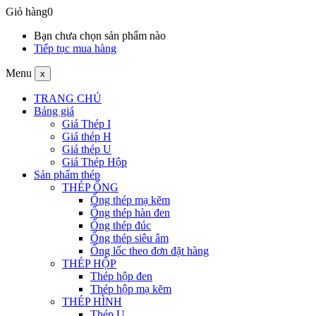
Giỏ hàng
0
Bạn chưa chọn sản phẩm nào
Tiếp tục mua hàng
Menu
x
TRANG CHỦ
Bảng giá
Giá Thép I
Giá thép H
Giá thép U
Giá Thép Hộp
Sản phẩm thép
THÉP ỐNG
Ống thép mạ kẽm
Ống thép hàn đen
Ống thép đúc
Ống thép siêu âm
Ống lốc theo đơn đặt hàng
THÉP HỘP
Thép hộp đen
Thép hộp mạ kẽm
THÉP HÌNH
Thép U