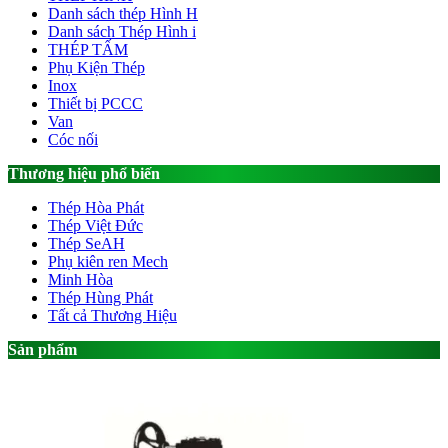
Danh sách thép Hình H
Danh sách Thép Hình i
THÉP TẤM
Phụ Kiện Thép
Inox
Thiết bị PCCC
Van
Cóc nối
Thương hiệu phổ biến
Thép Hòa Phát
Thép Việt Đức
Thép SeAH
Phụ kiên ren Mech
Minh Hòa
Thép Hùng Phát
Tất cả Thương Hiệu
Sản phẩm