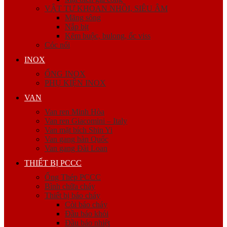
VẬT TƯ KHOAN NHỒI, SIÊU ÂM
Măng sông
Nắp bịt
Kẽm buộc, bulong, ốc viss
Cóc nối
INOX
ỐNG INOX
PHỤ KIỆN INOX
VAN
Van ren Minh Hòa
Van ren Giacomini – Italy
Van mặt bích Shin Yi
Van gang hàn Quốc
Van gang Đài Loan
THIẾT BỊ PCCC
Ống Thép PCCC
Bình chữa cháy
Thiết bị báo cháy
Còi báo cháy
Đầu báo khói
Đầu báo nhiệt