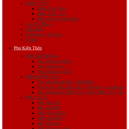
THÉP TẤM
Thép Tấm Trơn
Thép Tấm Gân
Thép Tấm Nhập Khẩu
Cọc Cừ Thép
Thép Đặc
Thép Ray Cầu Trục
Xà Gồ
Phụ Kiện Thép
PHỤ KIỆN REN
Phụ kiện ren Mech
Phụ kiện ren K1
Phụ kiện ren giá rẻ
PHỤ KIỆN HÀN
Phụ kiện hàn FKK – Nhật Bản
Phụ Kiện Hàn Jinil bend (Dybend) – Hàn Quốc
Phụ kiện hàn SCH20 SCH40 SCH80 SCH160
MẶT BÍCH
Mặt bích JIS
Mặt bích BS
Mặt bích ANSI
Mặt bích DIN
Mặt bích mù
Mặt bích gia công