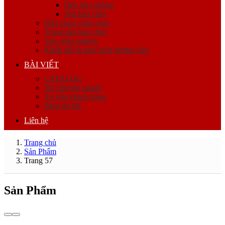
Đèn báo phòng
Nút báo cháy
Đầu phun chữa cháy
Trung tâm báo cháy
Van công nghiệp
Khớp nối & phụ kiện đường ống
BÀI VIẾT
CATALOG
Tin chuyên ngành
Tư vấn khách hàng
Blog tin tức
Liên hệ
Trang chủ
Sản Phẩm
Trang 57
Sản Phẩm