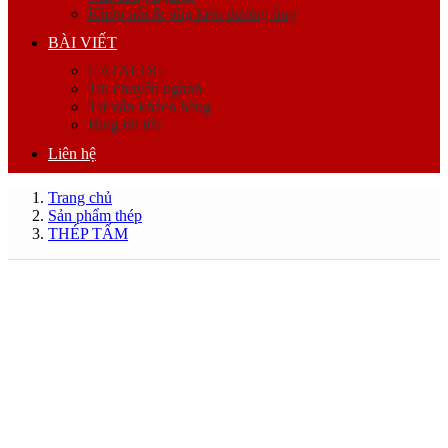
Khớp nối & phụ kiện đường ống
BÀI VIẾT
CATALOG
Tin chuyên ngành
Tư vấn khách hàng
Blog tin tức
Liên hệ
Trang chủ
Sản phẩm thép
THÉP TẤM