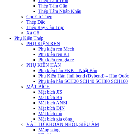
Thép Tấm Trơn
Thép Tấm Gân
Thép Tấm Nhập Khẩu
Cọc Cừ Thép
Thép Đặc
Thép Ray Cầu Trục
Xà Gồ
Phụ Kiện Thép
PHỤ KIỆN REN
Phụ kiện ren Mech
Phụ kiện ren K1
Phụ kiện ren giá rẻ
PHỤ KIỆN HÀN
Phụ kiện hàn FKK – Nhật Bản
Phụ Kiện Hàn Jinil bend (Dybend) – Hàn Quốc
Phụ kiện hàn SCH20 SCH40 SCH80 SCH160
MẶT BÍCH
Mặt bích JIS
Mặt bích BS
Mặt bích ANSI
Mặt bích DIN
Mặt bích mù
Mặt bích gia công
VẬT TƯ KHOAN NHỒI, SIÊU ÂM
Măng sông