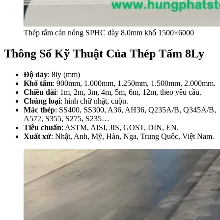
Thép tấm cán nóng SPHC dày 8.0mm khổ 1500×6000
Thông Số Kỹ Thuật Của Thép Tấm 8Ly
Độ dày
: 8ly (mm)
Khổ tấm
: 900mm, 1.000mm, 1.250mm, 1.500mm, 2.000mm.
Chiều dài
: 1m, 2m, 3m, 4m, 5m, 6m, 12m, theo yêu cầu.
Chủng loại
: hình chữ nhật, cuộn.
Mác thép
:
SS400, SS300, A36, AH36, Q235A/B, Q345A/B,
A572, S355, S275, S235…
Tiêu chuẩn
: ASTM, AISI, JIS, GOST, DIN, EN.
Xuất xứ
: Nhật, Anh, Mỹ, Hàn, Nga, Trung Quốc, Việt Nam.