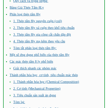
Quy cách và trọng lượng:
Bảng Giá Thép Tấm 8Ly
Phân loại thép tấm 8ly
1. Thép tấm 8ly nguyên cuộn (coil)
2. Thép tấm 8ly xả cuộn theo khổ tiêu chuẩn
3. Thép tấm 8ly gia công cắt chấn dập đột
4. Thép tấm 8ly mạ kẽm theo yêu cầu
Tóm tắt phân loại thép tấm 8ly:
Một số ứng dụng phổ biến của thép tấm 8ly
Các mác thép tấm 8 ly phổ biến
Giải thích nhanh các nhóm mác
Thành phần hóa học, cơ tính, tiêu chuẩn mác thép
1. Thành phần hóa học (Chemical Composition)
2. Cơ tính (Mechanical Properties)
3. Tiêu chuẩn sản xuất áp dụng
Tóm lại: