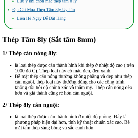
Lưu ý khi chọn mác thép tấm 8 ly
Địa Chỉ Mua Thép Tấm 8ly Uy Tín
Liên Hệ Ngay Để Đặt Hàng
Thép Tấm 8ly (Sắt tấm 8mm)
1/ Thép cán nóng 8ly
:
là loại thép được cán thành hình khi thép ở nhiệt độ cao ( trên
1000 độ C). Thép loại này có màu đen, đen xanh.
Bề mặt thép cán nóng thường không phẳng và đẹp như thép
cán nguội, thép loại này thường dùng cho các công trình
không đòi hỏi độ chính xác và thẩm mỹ. Thép cán nóng dẻo
hơn và giá thành cũng rẻ hơn cán nguội.
2/ Thép 8ly cán nguội
:
là loại thép được cán thành hình ở nhiệt độ phòng. Đây là
phương pháp hiện đại hơn, tính kỹ thuật chuẩn xác cao. Bề
mặt tấm thép sáng bóng và sắc cạnh hơn.