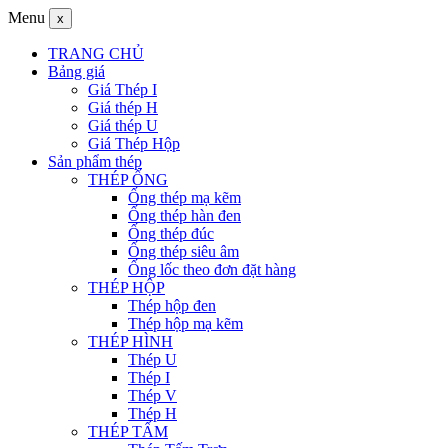
Menu
x
TRANG CHỦ
Bảng giá
Giá Thép I
Giá thép H
Giá thép U
Giá Thép Hộp
Sản phẩm thép
THÉP ỐNG
Ống thép mạ kẽm
Ống thép hàn đen
Ống thép đúc
Ống thép siêu âm
Ống lốc theo đơn đặt hàng
THÉP HỘP
Thép hộp đen
Thép hộp mạ kẽm
THÉP HÌNH
Thép U
Thép I
Thép V
Thép H
THÉP TẤM