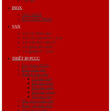
Cóc nối
INOX
ỐNG INOX
PHỤ KIỆN INOX
VAN
Van ren Minh Hòa
Van ren Giacomini – Italy
Van mặt bích Shin Yi
Van gang hàn Quốc
Van gang Đài Loan
THIẾT BỊ PCCC
Ống Thép PCCC
Bình chữa cháy
Thiết bị báo cháy
Còi báo cháy
Đầu báo khói
Đầu báo nhiệt
Đèn báo phòng
Nút báo cháy
Đầu phun chữa cháy
Trung tâm báo cháy
Van công nghiệp