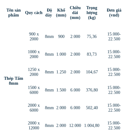
Chiều
Trọng
Tên sản
Độ
Khổ
Đơn giá
Quy cách
dài
lượng
phẩm
dày
(mm)
(vnđ)
(mm)
(kg)
900 x
15.000-
8mm
900
2.000
75,36
2000
22.500
1000 x
15.000-
8mm
1.000
2.000
83,73
2000
22.500
1250 x
15.000-
8mm
1.250
2.000
104,67
2000
22.500
Thép Tấm
8mm
1500 x
15.000-
8mm
1.500
6.000
376,80
6000
22.500
2000 x
15.000-
8mm
2.000
6.000
502,40
6000
22.500
2000 x
15.000-
8mm
2.000
12.000
1.004,80
12000
22.500