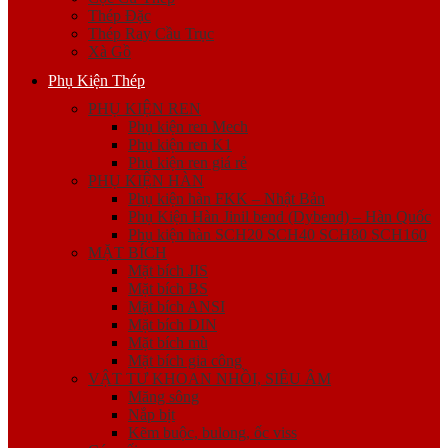
Thép Đặc
Thép Ray Cầu Trục
Xà Gồ
Phụ Kiện Thép
PHỤ KIỆN REN
Phụ kiện ren Mech
Phụ kiện ren K1
Phụ kiện ren giá rẻ
PHỤ KIỆN HÀN
Phụ kiện hàn FKK – Nhật Bản
Phụ Kiện Hàn Jinil bend (Dybend) – Hàn Quốc
Phụ kiện hàn SCH20 SCH40 SCH80 SCH160
MẶT BÍCH
Mặt bích JIS
Mặt bích BS
Mặt bích ANSI
Mặt bích DIN
Mặt bích mù
Mặt bích gia công
VẬT TƯ KHOAN NHỒI, SIÊU ÂM
Măng sông
Nắp bịt
Kẽm buộc, bulong, ốc viss