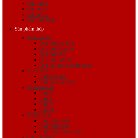
Giá Thép I
Giá thép H
Giá thép U
Giá Thép Hộp
Sản phẩm thép
THÉP ỐNG
Ống thép mạ kẽm
Ống thép hàn đen
Ống thép đúc
Ống thép siêu âm
Ống lốc theo đơn đặt hàng
THÉP HỘP
Thép hộp đen
Thép hộp mạ kẽm
THÉP HÌNH
Thép U
Thép I
Thép V
Thép H
THÉP TẤM
Thép Tấm Trơn
Thép Tấm Gân
Thép Tấm Nhập Khẩu
Cọc Cừ Thép