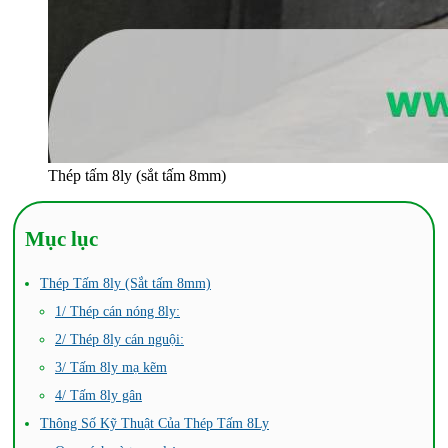
Thép tấm 8ly (sắt tấm 8mm)
Mục lục
Thép Tấm 8ly (Sắt tấm 8mm)
1/ Thép cán nóng 8ly:
2/ Thép 8ly cán nguội:
3/ Tấm 8ly mạ kẽm
4/ Tấm 8ly gân
Thông Số Kỹ Thuật Của Thép Tấm 8Ly