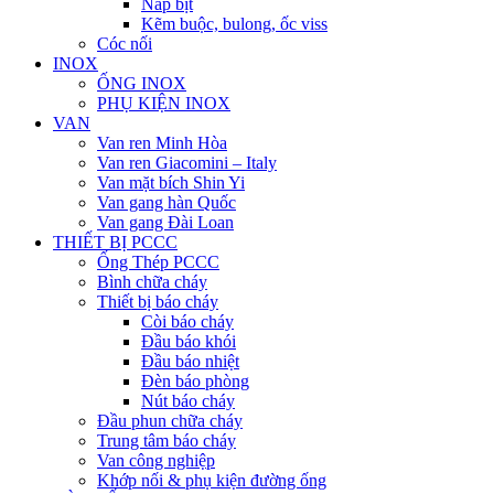
Nắp bịt
Kẽm buộc, bulong, ốc viss
Cóc nối
INOX
ỐNG INOX
PHỤ KIỆN INOX
VAN
Van ren Minh Hòa
Van ren Giacomini – Italy
Van mặt bích Shin Yi
Van gang hàn Quốc
Van gang Đài Loan
THIẾT BỊ PCCC
Ống Thép PCCC
Bình chữa cháy
Thiết bị báo cháy
Còi báo cháy
Đầu báo khói
Đầu báo nhiệt
Đèn báo phòng
Nút báo cháy
Đầu phun chữa cháy
Trung tâm báo cháy
Van công nghiệp
Khớp nối & phụ kiện đường ống