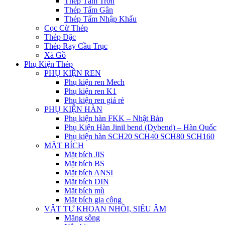
Thép Tấm Trơn
Thép Tấm Gân
Thép Tấm Nhập Khẩu
Cọc Cừ Thép
Thép Đặc
Thép Ray Cầu Trục
Xà Gồ
Phụ Kiện Thép
PHỤ KIỆN REN
Phụ kiện ren Mech
Phụ kiện ren K1
Phụ kiện ren giá rẻ
PHỤ KIỆN HÀN
Phụ kiện hàn FKK – Nhật Bản
Phụ Kiện Hàn Jinil bend (Dybend) – Hàn Quốc
Phụ kiện hàn SCH20 SCH40 SCH80 SCH160
MẶT BÍCH
Mặt bích JIS
Mặt bích BS
Mặt bích ANSI
Mặt bích DIN
Mặt bích mù
Mặt bích gia công
VẬT TƯ KHOAN NHỒI, SIÊU ÂM
Măng sông