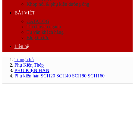
Khớp nối & phụ kiện đường ống
BÀI VIẾT
CATALOG
Tin chuyên ngành
Tư vấn khách hàng
Blog tin tức
Liên hệ
Trang chủ
Phụ Kiện Thép
PHỤ KIỆN HÀN
Phụ kiện hàn SCH20 SCH40 SCH80 SCH160