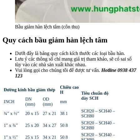
Bầu giảm hàn lệch tâm (côn thu)
Quy cách bầu giảm hàn lệch tâm
Dưới đây là bảng quy cách kích thước các loại bầu hàn.
Lưu ý các thông số chỉ mang giá trị tham khảo, sẽ có sai số
tùy vào các nhà sản xuất khác nhau.
Vui lòng gọi cho chúng tôi để được tư vấn.
Hotline 0938 437
123
Chiều cao
Đường kính bầu giảm thép
H
Tiêu chuẩn độ
dày SCH
DN
OD
INCH
mm
(mm)
(mm)
SCH20 – SCH40 –
¾” x ½”
20 x 15
27 x 21
38.1
SCH80
SCH20 – SCH40 –
1” x ¾”
25 x 20
34 x 27
50.8
SCH80
SCH20 – SCH40 –
1” x ½”
25 x 15
34 x 21
50.8
SCH80