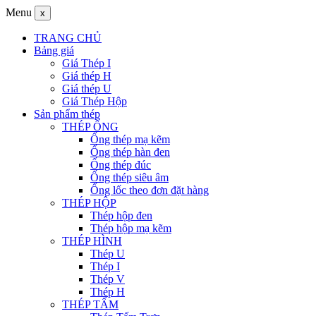
Menu
x
TRANG CHỦ
Bảng giá
Giá Thép I
Giá thép H
Giá thép U
Giá Thép Hộp
Sản phẩm thép
THÉP ỐNG
Ống thép mạ kẽm
Ống thép hàn đen
Ống thép đúc
Ống thép siêu âm
Ống lốc theo đơn đặt hàng
THÉP HỘP
Thép hộp đen
Thép hộp mạ kẽm
THÉP HÌNH
Thép U
Thép I
Thép V
Thép H
THÉP TẤM