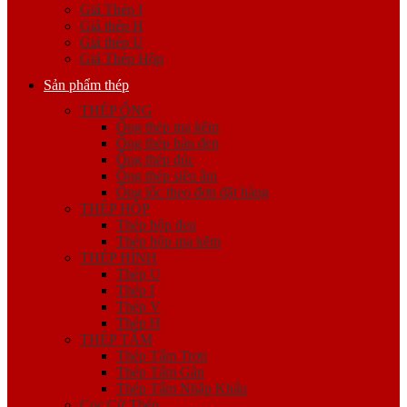
Giá Thép I
Giá thép H
Giá thép U
Giá Thép Hộp
Sản phẩm thép
THÉP ỐNG
Ống thép mạ kẽm
Ống thép hàn đen
Ống thép đúc
Ống thép siêu âm
Ống lốc theo đơn đặt hàng
THÉP HỘP
Thép hộp đen
Thép hộp mạ kẽm
THÉP HÌNH
Thép U
Thép I
Thép V
Thép H
THÉP TẤM
Thép Tấm Trơn
Thép Tấm Gân
Thép Tấm Nhập Khẩu
Cọc Cừ Thép