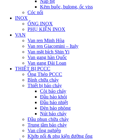
Nắp bịt
Kẽm buộc, bulong, ốc viss
Cóc nối
INOX
ỐNG INOX
PHỤ KIỆN INOX
VAN
Van ren Minh Hòa
Van ren Giacomini – Italy
Van mặt bích Shin Yi
Van gang hàn Quốc
Van gang Đài Loan
THIẾT BỊ PCCC
Ống Thép PCCC
Bình chữa cháy
Thiết bị báo cháy
Còi báo cháy
Đầu báo khói
Đầu báo nhiệt
Đèn báo phòng
Nút báo cháy
Đầu phun chữa cháy
Trung tâm báo cháy
Van công nghiệp
Khớp nối & phụ kiện đường ống