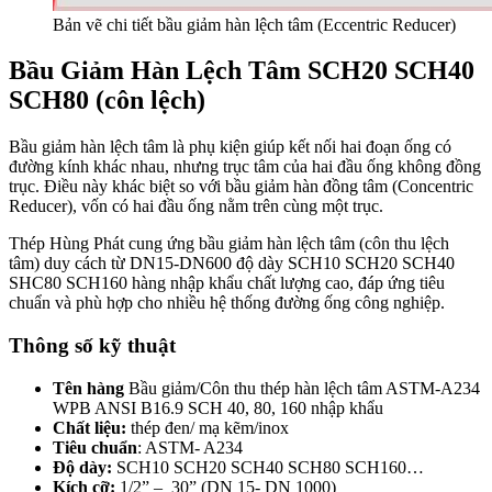
Bản vẽ chi tiết bầu giảm hàn lệch tâm (Eccentric Reducer)
Bầu Giảm Hàn Lệch Tâm SCH20 SCH40
SCH80 (côn lệch)
Bầu giảm hàn lệch tâm là phụ kiện giúp kết nối hai đoạn ống có
đường kính khác nhau, nhưng trục tâm của hai đầu ống không đồng
trục. Điều này khác biệt so với bầu giảm hàn đồng tâm (Concentric
Reducer), vốn có hai đầu ống nằm trên cùng một trục.
Thép Hùng Phát cung ứng bầu giảm hàn lệch tâm (côn thu lệch
tâm) duy cách từ DN15-DN600 độ dày SCH10 SCH20 SCH40
SHC80 SCH160 hàng nhập khẩu chất lượng cao, đáp ứng tiêu
chuẩn và phù hợp cho nhiều hệ thống đường ống công nghiệp.
Thông số kỹ thuật
Tên hàng
Bầu giảm/Côn thu thép hàn lệch tâm ASTM-A234
WPB ANSI B16.9 SCH 40, 80, 160 nhập khẩu
Chất liệu:
thép đen/ mạ kẽm/inox
Tiêu chuẩn
: ASTM- A234
Độ dày:
SCH10 SCH20 SCH40 SCH80 SCH160…
Kích cỡ:
1/2” – 30” (DN 15- DN 1000)