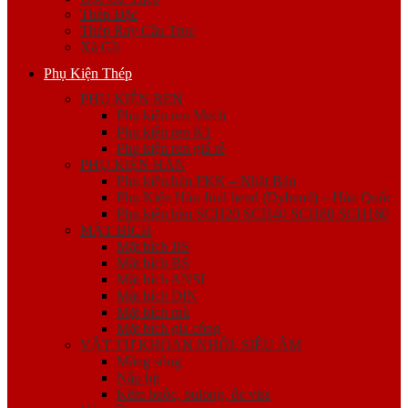
Thép Đặc
Thép Ray Cầu Trục
Xà Gồ
Phụ Kiện Thép
PHỤ KIỆN REN
Phụ kiện ren Mech
Phụ kiện ren K1
Phụ kiện ren giá rẻ
PHỤ KIỆN HÀN
Phụ kiện hàn FKK – Nhật Bản
Phụ Kiện Hàn Jinil bend (Dybend) – Hàn Quốc
Phụ kiện hàn SCH20 SCH40 SCH80 SCH160
MẶT BÍCH
Mặt bích JIS
Mặt bích BS
Mặt bích ANSI
Mặt bích DIN
Mặt bích mù
Mặt bích gia công
VẬT TƯ KHOAN NHỒI, SIÊU ÂM
Măng sông
Nắp bịt
Kẽm buộc, bulong, ốc viss