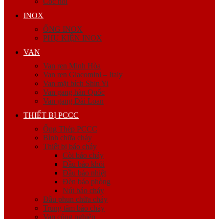
Cóc nối
INOX
ỐNG INOX
PHỤ KIỆN INOX
VAN
Van ren Minh Hòa
Van ren Giacomini – Italy
Van mặt bích Shin Yi
Van gang hàn Quốc
Van gang Đài Loan
THIẾT BỊ PCCC
Ống Thép PCCC
Bình chữa cháy
Thiết bị báo cháy
Còi báo cháy
Đầu báo khói
Đầu báo nhiệt
Đèn báo phòng
Nút báo cháy
Đầu phun chữa cháy
Trung tâm báo cháy
Van công nghiệp