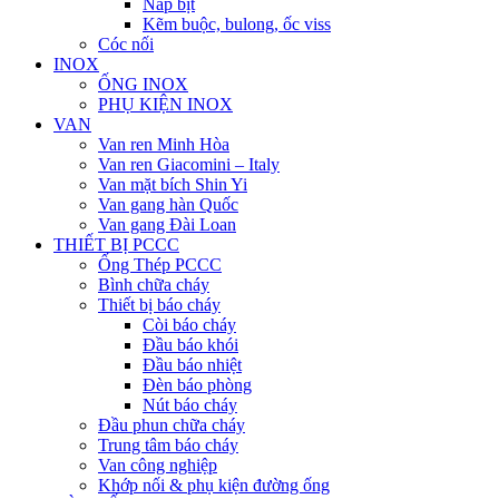
Nắp bịt
Kẽm buộc, bulong, ốc viss
Cóc nối
INOX
ỐNG INOX
PHỤ KIỆN INOX
VAN
Van ren Minh Hòa
Van ren Giacomini – Italy
Van mặt bích Shin Yi
Van gang hàn Quốc
Van gang Đài Loan
THIẾT BỊ PCCC
Ống Thép PCCC
Bình chữa cháy
Thiết bị báo cháy
Còi báo cháy
Đầu báo khói
Đầu báo nhiệt
Đèn báo phòng
Nút báo cháy
Đầu phun chữa cháy
Trung tâm báo cháy
Van công nghiệp
Khớp nối & phụ kiện đường ống