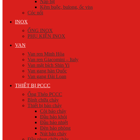
Nắp bịt
Kẽm buộc, bulong, ốc viss
Cóc nối
INOX
ỐNG INOX
PHỤ KIỆN INOX
VAN
Van ren Minh Hòa
Van ren Giacomini – Italy
Van mặt bích Shin Yi
Van gang hàn Quốc
Van gang Đài Loan
THIẾT BỊ PCCC
Ống Thép PCCC
Bình chữa cháy
Thiết bị báo cháy
Còi báo cháy
Đầu báo khói
Đầu báo nhiệt
Đèn báo phòng
Nút báo cháy
Đầu phun chữa cháy