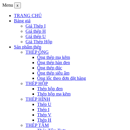
Menu
x
TRANG CHỦ
Bảng giá
Giá Thép I
Giá thép H
Giá thép U
Giá Thép Hộp
Sản phẩm thép
THÉP ỐNG
Ống thép mạ kẽm
Ống thép hàn đen
Ống thép đúc
Ống thép siêu âm
Ống lốc theo đơn đặt hàng
THÉP HỘP
Thép hộp đen
Thép hộp mạ kẽm
THÉP HÌNH
Thép U
Thép I
Thép V
Thép H
THÉP TẤM