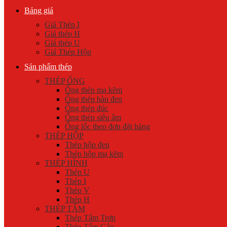
Bảng giá
Giá Thép I
Giá thép H
Giá thép U
Giá Thép Hộp
Sản phẩm thép
THÉP ỐNG
Ống thép mạ kẽm
Ống thép hàn đen
Ống thép đúc
Ống thép siêu âm
Ống lốc theo đơn đặt hàng
THÉP HỘP
Thép hộp đen
Thép hộp mạ kẽm
THÉP HÌNH
Thép U
Thép I
Thép V
Thép H
THÉP TẤM
Thép Tấm Trơn
Thép Tấm Gân