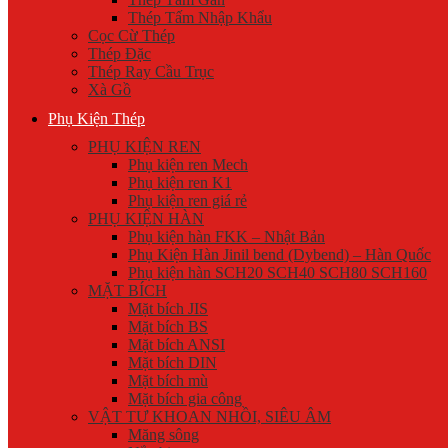
Thép Tấm Nhập Khẩu
Cọc Cừ Thép
Thép Đặc
Thép Ray Cầu Trục
Xà Gồ
Phụ Kiện Thép
PHỤ KIỆN REN
Phụ kiện ren Mech
Phụ kiện ren K1
Phụ kiện ren giá rẻ
PHỤ KIỆN HÀN
Phụ kiện hàn FKK – Nhật Bản
Phụ Kiện Hàn Jinil bend (Dybend) – Hàn Quốc
Phụ kiện hàn SCH20 SCH40 SCH80 SCH160
MẶT BÍCH
Mặt bích JIS
Mặt bích BS
Mặt bích ANSI
Mặt bích DIN
Mặt bích mù
Mặt bích gia công
VẬT TƯ KHOAN NHỒI, SIÊU ÂM
Măng sông