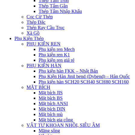
Thép Tấm Trơn
Thép Tấm Gân
Thép Tấm Nhập Khẩu
Cọc Cừ Thép
Thép Đặc
Thép Ray Cầu Trục
Xà Gồ
Phụ Kiện Thép
PHỤ KIỆN REN
Phụ kiện ren Mech
Phụ kiện ren K1
Phụ kiện ren giá rẻ
PHỤ KIỆN HÀN
Phụ kiện hàn FKK – Nhật Bản
Phụ Kiện Hàn Jinil bend (Dybend) – Hàn Quốc
Phụ kiện hàn SCH20 SCH40 SCH80 SCH160
MẶT BÍCH
Mặt bích JIS
Mặt bích BS
Mặt bích ANSI
Mặt bích DIN
Mặt bích mù
Mặt bích gia công
VẬT TƯ KHOAN NHỒI, SIÊU ÂM
Măng sông