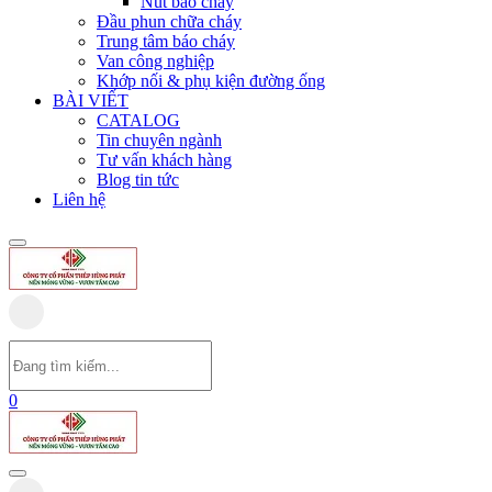
Nút báo cháy
Đầu phun chữa cháy
Trung tâm báo cháy
Van công nghiệp
Khớp nối & phụ kiện đường ống
BÀI VIẾT
CATALOG
Tin chuyên ngành
Tư vấn khách hàng
Blog tin tức
Liên hệ
0