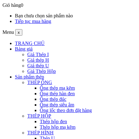
Giỏ hàng
0
Bạn chưa chọn sản phẩm nào
Tiếp tục mua hàng
Menu
x
TRANG CHỦ
Bảng giá
Giá Thép I
Giá thép H
Giá thép U
Giá Thép Hộp
Sản phẩm thép
THÉP ỐNG
Ống thép mạ kẽm
Ống thép hàn đen
Ống thép đúc
Ống thép siêu âm
Ống lốc theo đơn đặt hàng
THÉP HỘP
Thép hộp đen
Thép hộp mạ kẽm
THÉP HÌNH
Thép U