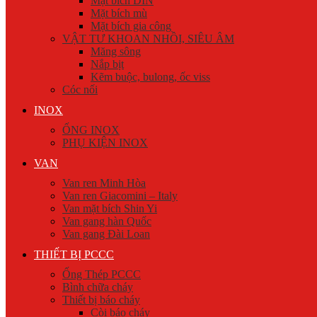
Mặt bích DIN
Mặt bích mù
Mặt bích gia công
VẬT TƯ KHOAN NHỒI, SIÊU ÂM
Măng sông
Nắp bịt
Kẽm buộc, bulong, ốc viss
Cóc nối
INOX
ỐNG INOX
PHỤ KIỆN INOX
VAN
Van ren Minh Hòa
Van ren Giacomini – Italy
Van mặt bích Shin Yi
Van gang hàn Quốc
Van gang Đài Loan
THIẾT BỊ PCCC
Ống Thép PCCC
Bình chữa cháy
Thiết bị báo cháy
Còi báo cháy