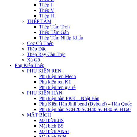
Thép I
Thép V
Thép H
THÉP TẤM
Thép Tấm Trơn
Thép Tấm Gân
Thép Tấm Nhập Khẩu
Cọc Cừ Thép
Thép Đặc
Thép Ray Cầu Trục
Xà Gồ
Phụ Kiện Thép
PHỤ KIỆN REN
Phụ kiện ren Mech
Phụ kiện ren K1
Phụ kiện ren giá rẻ
PHỤ KIỆN HÀN
Phụ kiện hàn FKK – Nhật Bản
Phụ Kiện Hàn Jinil bend (Dybend) – Hàn Quốc
Phụ kiện hàn SCH20 SCH40 SCH80 SCH160
MẶT BÍCH
Mặt bích JIS
Mặt bích BS
Mặt bích ANSI
Mặt bích DIN