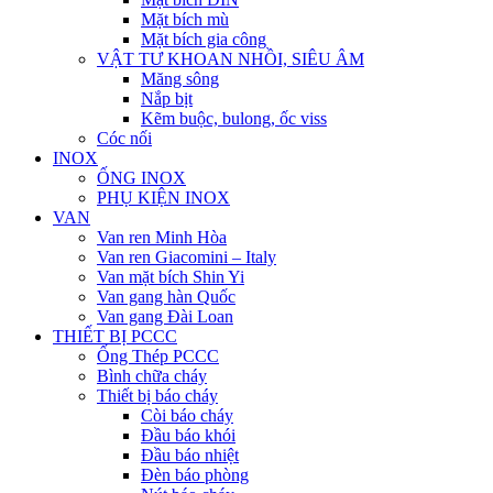
Mặt bích mù
Mặt bích gia công
VẬT TƯ KHOAN NHỒI, SIÊU ÂM
Măng sông
Nắp bịt
Kẽm buộc, bulong, ốc viss
Cóc nối
INOX
ỐNG INOX
PHỤ KIỆN INOX
VAN
Van ren Minh Hòa
Van ren Giacomini – Italy
Van mặt bích Shin Yi
Van gang hàn Quốc
Van gang Đài Loan
THIẾT BỊ PCCC
Ống Thép PCCC
Bình chữa cháy
Thiết bị báo cháy
Còi báo cháy
Đầu báo khói
Đầu báo nhiệt
Đèn báo phòng