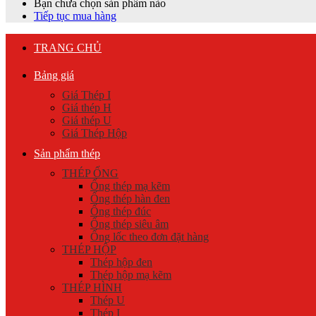
Bạn chưa chọn sản phẩm nào
Tiếp tục mua hàng
TRANG CHỦ
Bảng giá
Giá Thép I
Giá thép H
Giá thép U
Giá Thép Hộp
Sản phẩm thép
THÉP ỐNG
Ống thép mạ kẽm
Ống thép hàn đen
Ống thép đúc
Ống thép siêu âm
Ống lốc theo đơn đặt hàng
THÉP HỘP
Thép hộp đen
Thép hộp mạ kẽm
THÉP HÌNH
Thép U
Thép I