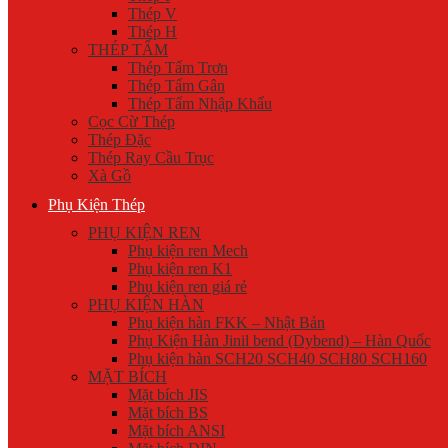
Thép V
Thép H
THÉP TẤM
Thép Tấm Trơn
Thép Tấm Gân
Thép Tấm Nhập Khẩu
Cọc Cừ Thép
Thép Đặc
Thép Ray Cầu Trục
Xà Gồ
Phụ Kiện Thép
PHỤ KIỆN REN
Phụ kiện ren Mech
Phụ kiện ren K1
Phụ kiện ren giá rẻ
PHỤ KIỆN HÀN
Phụ kiện hàn FKK – Nhật Bản
Phụ Kiện Hàn Jinil bend (Dybend) – Hàn Quốc
Phụ kiện hàn SCH20 SCH40 SCH80 SCH160
MẶT BÍCH
Mặt bích JIS
Mặt bích BS
Mặt bích ANSI