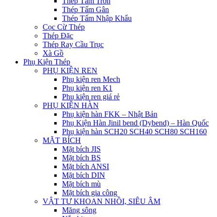
Thép Tấm Trơn
Thép Tấm Gân
Thép Tấm Nhập Khẩu
Cọc Cừ Thép
Thép Đặc
Thép Ray Cầu Trục
Xà Gồ
Phụ Kiện Thép
PHỤ KIỆN REN
Phụ kiện ren Mech
Phụ kiện ren K1
Phụ kiện ren giá rẻ
PHỤ KIỆN HÀN
Phụ kiện hàn FKK – Nhật Bản
Phụ Kiện Hàn Jinil bend (Dybend) – Hàn Quốc
Phụ kiện hàn SCH20 SCH40 SCH80 SCH160
MẶT BÍCH
Mặt bích JIS
Mặt bích BS
Mặt bích ANSI
Mặt bích DIN
Mặt bích mù
Mặt bích gia công
VẬT TƯ KHOAN NHỒI, SIÊU ÂM
Măng sông