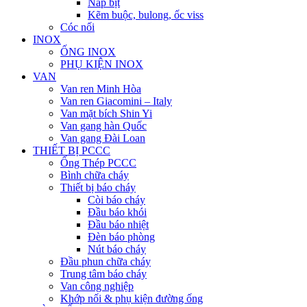
Nắp bịt
Kẽm buộc, bulong, ốc viss
Cóc nối
INOX
ỐNG INOX
PHỤ KIỆN INOX
VAN
Van ren Minh Hòa
Van ren Giacomini – Italy
Van mặt bích Shin Yi
Van gang hàn Quốc
Van gang Đài Loan
THIẾT BỊ PCCC
Ống Thép PCCC
Bình chữa cháy
Thiết bị báo cháy
Còi báo cháy
Đầu báo khói
Đầu báo nhiệt
Đèn báo phòng
Nút báo cháy
Đầu phun chữa cháy
Trung tâm báo cháy
Van công nghiệp
Khớp nối & phụ kiện đường ống