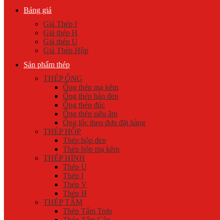
Bảng giá
Giá Thép I
Giá thép H
Giá thép U
Giá Thép Hộp
Sản phẩm thép
THÉP ỐNG
Ống thép mạ kẽm
Ống thép hàn đen
Ống thép đúc
Ống thép siêu âm
Ống lốc theo đơn đặt hàng
THÉP HỘP
Thép hộp đen
Thép hộp mạ kẽm
THÉP HÌNH
Thép U
Thép I
Thép V
Thép H
THÉP TẤM
Thép Tấm Trơn
Thép Tấm Gân