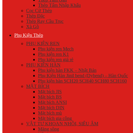
Thép Tấm Nhập Khẩu
Cọc Cừ Thép
Thép Đặc
Thép Ray Cầu Trục
Xà Gồ
Phụ Kiện Thép
PHỤ KIỆN REN
Phụ kiện ren Mech
Phụ kiện ren K1
Phụ kiện ren giá rẻ
PHỤ KIỆN HÀN
Phụ kiện hàn FKK – Nhật Bản
Phụ Kiện Hàn Jinil bend (Dybend) – Hàn Quốc
Phụ kiện hàn SCH20 SCH40 SCH80 SCH160
MẶT BÍCH
Mặt bích JIS
Mặt bích BS
Mặt bích ANSI
Mặt bích DIN
Mặt bích mù
Mặt bích gia công
VẬT TƯ KHOAN NHỒI, SIÊU ÂM
Măng sông