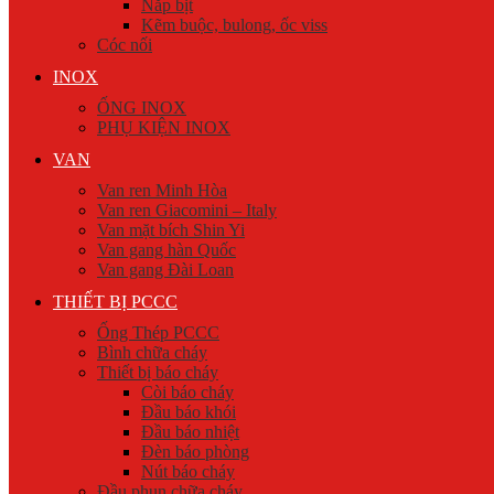
Nắp bịt
Kẽm buộc, bulong, ốc viss
Cóc nối
INOX
ỐNG INOX
PHỤ KIỆN INOX
VAN
Van ren Minh Hòa
Van ren Giacomini – Italy
Van mặt bích Shin Yi
Van gang hàn Quốc
Van gang Đài Loan
THIẾT BỊ PCCC
Ống Thép PCCC
Bình chữa cháy
Thiết bị báo cháy
Còi báo cháy
Đầu báo khói
Đầu báo nhiệt
Đèn báo phòng
Nút báo cháy
Đầu phun chữa cháy