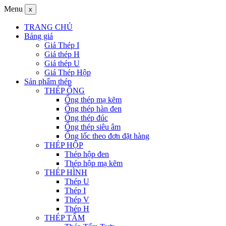
Menu
x
TRANG CHỦ
Bảng giá
Giá Thép I
Giá thép H
Giá thép U
Giá Thép Hộp
Sản phẩm thép
THÉP ỐNG
Ống thép mạ kẽm
Ống thép hàn đen
Ống thép đúc
Ống thép siêu âm
Ống lốc theo đơn đặt hàng
THÉP HỘP
Thép hộp đen
Thép hộp mạ kẽm
THÉP HÌNH
Thép U
Thép I
Thép V
Thép H
THÉP TẤM