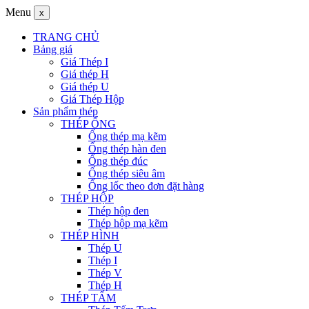
Menu
x
TRANG CHỦ
Bảng giá
Giá Thép I
Giá thép H
Giá thép U
Giá Thép Hộp
Sản phẩm thép
THÉP ỐNG
Ống thép mạ kẽm
Ống thép hàn đen
Ống thép đúc
Ống thép siêu âm
Ống lốc theo đơn đặt hàng
THÉP HỘP
Thép hộp đen
Thép hộp mạ kẽm
THÉP HÌNH
Thép U
Thép I
Thép V
Thép H
THÉP TẤM