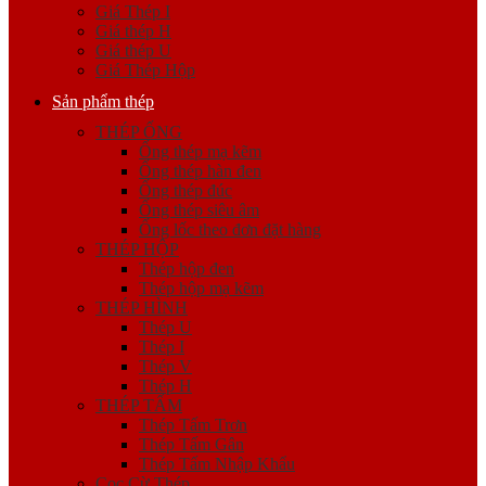
Giá Thép I
Giá thép H
Giá thép U
Giá Thép Hộp
Sản phẩm thép
THÉP ỐNG
Ống thép mạ kẽm
Ống thép hàn đen
Ống thép đúc
Ống thép siêu âm
Ống lốc theo đơn đặt hàng
THÉP HỘP
Thép hộp đen
Thép hộp mạ kẽm
THÉP HÌNH
Thép U
Thép I
Thép V
Thép H
THÉP TẤM
Thép Tấm Trơn
Thép Tấm Gân
Thép Tấm Nhập Khẩu
Cọc Cừ Thép