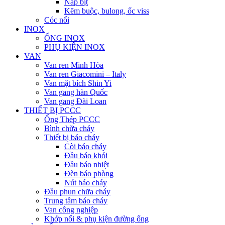
Nắp bịt
Kẽm buộc, bulong, ốc viss
Cóc nối
INOX
ỐNG INOX
PHỤ KIỆN INOX
VAN
Van ren Minh Hòa
Van ren Giacomini – Italy
Van mặt bích Shin Yi
Van gang hàn Quốc
Van gang Đài Loan
THIẾT BỊ PCCC
Ống Thép PCCC
Bình chữa cháy
Thiết bị báo cháy
Còi báo cháy
Đầu báo khói
Đầu báo nhiệt
Đèn báo phòng
Nút báo cháy
Đầu phun chữa cháy
Trung tâm báo cháy
Van công nghiệp
Khớp nối & phụ kiện đường ống