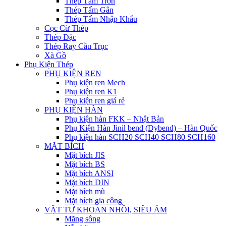
Thép Tấm Trơn
Thép Tấm Gân
Thép Tấm Nhập Khẩu
Cọc Cừ Thép
Thép Đặc
Thép Ray Cầu Trục
Xà Gồ
Phụ Kiện Thép
PHỤ KIỆN REN
Phụ kiện ren Mech
Phụ kiện ren K1
Phụ kiện ren giá rẻ
PHỤ KIỆN HÀN
Phụ kiện hàn FKK – Nhật Bản
Phụ Kiện Hàn Jinil bend (Dybend) – Hàn Quốc
Phụ kiện hàn SCH20 SCH40 SCH80 SCH160
MẶT BÍCH
Mặt bích JIS
Mặt bích BS
Mặt bích ANSI
Mặt bích DIN
Mặt bích mù
Mặt bích gia công
VẬT TƯ KHOAN NHỒI, SIÊU ÂM
Măng sông