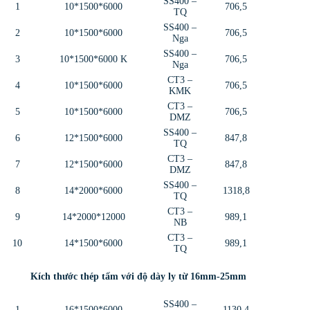
SS400 –
1
10*1500*6000
706,5
TQ
SS400 –
2
10*1500*6000
706,5
Nga
SS400 –
3
10*1500*6000 K
706,5
Nga
CT3 –
4
10*1500*6000
706,5
KMK
CT3 –
5
10*1500*6000
706,5
DMZ
SS400 –
6
12*1500*6000
847,8
TQ
CT3 –
7
12*1500*6000
847,8
DMZ
SS400 –
8
14*2000*6000
1318,8
TQ
CT3 –
9
14*2000*12000
989,1
NB
CT3 –
10
14*1500*6000
989,1
TQ
Kích thước thép tấm với độ dày ly từ 16mm-25mm
SS400 –
1
16*1500*6000
1130,4