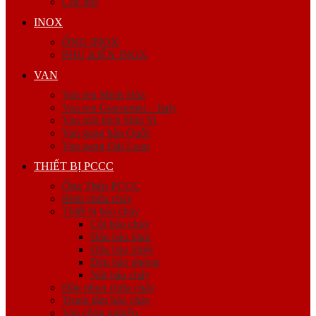
Cóc nối
INOX
ỐNG INOX
PHỤ KIỆN INOX
VAN
Van ren Minh Hòa
Van ren Giacomini – Italy
Van mặt bích Shin Yi
Van gang hàn Quốc
Van gang Đài Loan
THIẾT BỊ PCCC
Ống Thép PCCC
Bình chữa cháy
Thiết bị báo cháy
Còi báo cháy
Đầu báo khói
Đầu báo nhiệt
Đèn báo phòng
Nút báo cháy
Đầu phun chữa cháy
Trung tâm báo cháy
Van công nghiệp