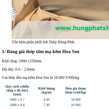
Tôn kẽm phân phối bởi Thép Hùng Phát
1/ Bảng giá thép tấm mạ kẽm Hoa Sen
Khổ rộng: 1000-1250mm
Độ dày: 0.6 – 2.0mm
Giá thép tấm mạ kẽm Hoa Sen là 18.000 VNĐ/kg
Quy cách (chiều
Khối lượng
Đơn giá tham
rộng x độ dày)
(kg/m)
khảo (vnđ/kg)
(mm)
1000 x 0.7
4.60
18.000
1000 x 0.8
5.40
18.000