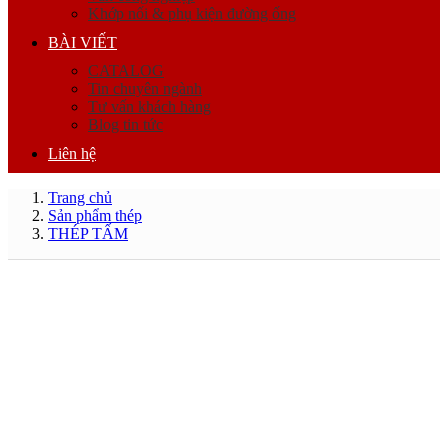
Khớp nối & phụ kiện đường ống
BÀI VIẾT
CATALOG
Tin chuyên ngành
Tư vấn khách hàng
Blog tin tức
Liên hệ
Trang chủ
Sản phẩm thép
THÉP TẤM