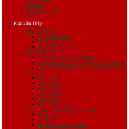
Thép Đặc
Thép Ray Cầu Trục
Xà Gồ
Phụ Kiện Thép
PHỤ KIỆN REN
Phụ kiện ren Mech
Phụ kiện ren K1
Phụ kiện ren giá rẻ
PHỤ KIỆN HÀN
Phụ kiện hàn FKK – Nhật Bản
Phụ Kiện Hàn Jinil bend (Dybend) – Hàn Quốc
Phụ kiện hàn SCH20 SCH40 SCH80 SCH160
MẶT BÍCH
Mặt bích JIS
Mặt bích BS
Mặt bích ANSI
Mặt bích DIN
Mặt bích mù
Mặt bích gia công
VẬT TƯ KHOAN NHỒI, SIÊU ÂM
Măng sông
Nắp bịt
Kẽm buộc, bulong, ốc viss