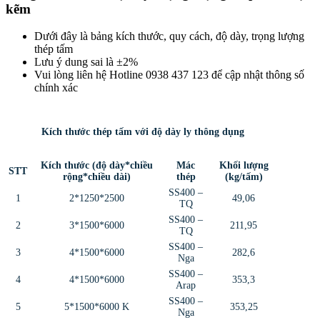
kẽm
Dưới đây là bảng kích thước, quy cách, độ dày, trọng lượng
thép tấm
Lưu ý dung sai là ±2%
Vui lòng liên hệ Hotline 0938 437 123 để cập nhật thông số
chính xác
Kích thước thép tấm với độ dày ly thông dụng
Kích thước (độ dày*chiều
Mác
Khối lượng
STT
rộng*chiều dài)
thép
(kg/tấm)
SS400 –
1
2*1250*2500
49,06
TQ
SS400 –
2
3*1500*6000
211,95
TQ
SS400 –
3
4*1500*6000
282,6
Nga
SS400 –
4
4*1500*6000
353,3
Arap
SS400 –
5
5*1500*6000 K
353,25
Nga