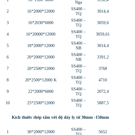
Nga
SS400 –
2
16*2000*12000
3014,4
TQ
SS400 –
3
16*2030*6000
3059,6
TQ
SS400 –
4
16*20000*12000
3059,61
TQ
SS400 –
5
18*2000*12000
3014,4
NB
SS400 –
6
20*2000*12000
3391,2
NB
SS400 –
7
20*2500*12000
3768
TQ
SS400 –
8
20*2500*12000 K
4710
TQ
SS400 –
9
22*2000*6000
2072,4
TQ
SS400 –
10
25*2500*12000
5887,5
TQ
Kích thước thép tấm với độ dày ly từ 30mm -150mm
SS400 –
1
30*2000*12000
5652
TQ