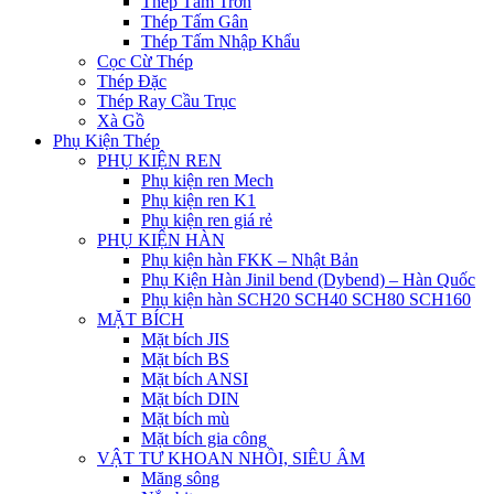
Thép Tấm Trơn
Thép Tấm Gân
Thép Tấm Nhập Khẩu
Cọc Cừ Thép
Thép Đặc
Thép Ray Cầu Trục
Xà Gồ
Phụ Kiện Thép
PHỤ KIỆN REN
Phụ kiện ren Mech
Phụ kiện ren K1
Phụ kiện ren giá rẻ
PHỤ KIỆN HÀN
Phụ kiện hàn FKK – Nhật Bản
Phụ Kiện Hàn Jinil bend (Dybend) – Hàn Quốc
Phụ kiện hàn SCH20 SCH40 SCH80 SCH160
MẶT BÍCH
Mặt bích JIS
Mặt bích BS
Mặt bích ANSI
Mặt bích DIN
Mặt bích mù
Mặt bích gia công
VẬT TƯ KHOAN NHỒI, SIÊU ÂM
Măng sông