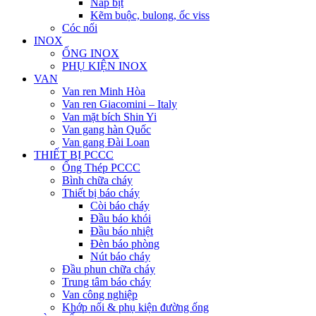
Nắp bịt
Kẽm buộc, bulong, ốc viss
Cóc nối
INOX
ỐNG INOX
PHỤ KIỆN INOX
VAN
Van ren Minh Hòa
Van ren Giacomini – Italy
Van mặt bích Shin Yi
Van gang hàn Quốc
Van gang Đài Loan
THIẾT BỊ PCCC
Ống Thép PCCC
Bình chữa cháy
Thiết bị báo cháy
Còi báo cháy
Đầu báo khói
Đầu báo nhiệt
Đèn báo phòng
Nút báo cháy
Đầu phun chữa cháy
Trung tâm báo cháy
Van công nghiệp
Khớp nối & phụ kiện đường ống