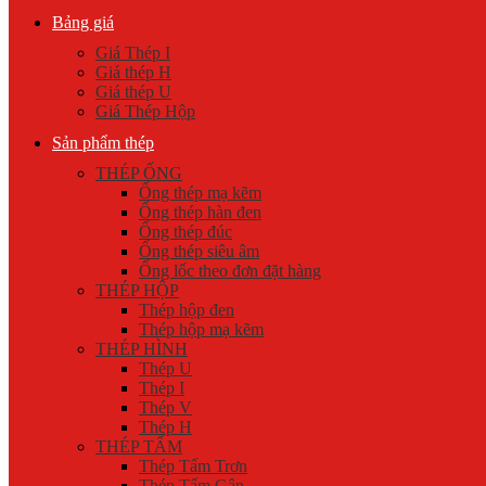
Bảng giá
Giá Thép I
Giá thép H
Giá thép U
Giá Thép Hộp
Sản phẩm thép
THÉP ỐNG
Ống thép mạ kẽm
Ống thép hàn đen
Ống thép đúc
Ống thép siêu âm
Ống lốc theo đơn đặt hàng
THÉP HỘP
Thép hộp đen
Thép hộp mạ kẽm
THÉP HÌNH
Thép U
Thép I
Thép V
Thép H
THÉP TẤM
Thép Tấm Trơn
Thép Tấm Gân