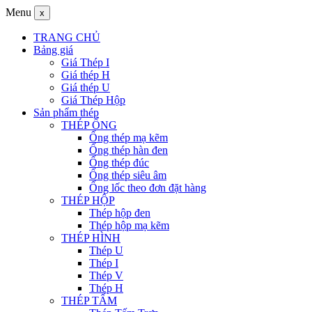
Menu
x
TRANG CHỦ
Bảng giá
Giá Thép I
Giá thép H
Giá thép U
Giá Thép Hộp
Sản phẩm thép
THÉP ỐNG
Ống thép mạ kẽm
Ống thép hàn đen
Ống thép đúc
Ống thép siêu âm
Ống lốc theo đơn đặt hàng
THÉP HỘP
Thép hộp đen
Thép hộp mạ kẽm
THÉP HÌNH
Thép U
Thép I
Thép V
Thép H
THÉP TẤM