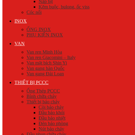
Nắp bịt
Kẽm buộc, bulong, ốc viss
Cóc nối
INOX
ỐNG INOX
PHỤ KIỆN INOX
VAN
Van ren Minh Hòa
Van ren Giacomini – Italy
Van mặt bích Shin Yi
Van gang hàn Quốc
Van gang Đài Loan
THIẾT BỊ PCCC
Ống Thép PCCC
Bình chữa cháy
Thiết bị báo cháy
Còi báo cháy
Đầu báo khói
Đầu báo nhiệt
Đèn báo phòng
Nút báo cháy
Đầu phun chữa cháy