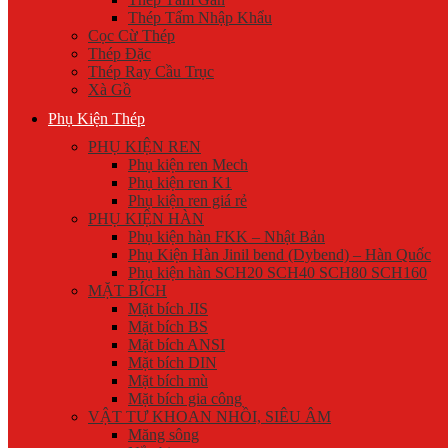
Thép Tấm Nhập Khẩu
Cọc Cừ Thép
Thép Đặc
Thép Ray Cầu Trục
Xà Gồ
Phụ Kiện Thép
PHỤ KIỆN REN
Phụ kiện ren Mech
Phụ kiện ren K1
Phụ kiện ren giá rẻ
PHỤ KIỆN HÀN
Phụ kiện hàn FKK – Nhật Bản
Phụ Kiện Hàn Jinil bend (Dybend) – Hàn Quốc
Phụ kiện hàn SCH20 SCH40 SCH80 SCH160
MẶT BÍCH
Mặt bích JIS
Mặt bích BS
Mặt bích ANSI
Mặt bích DIN
Mặt bích mù
Mặt bích gia công
VẬT TƯ KHOAN NHỒI, SIÊU ÂM
Măng sông