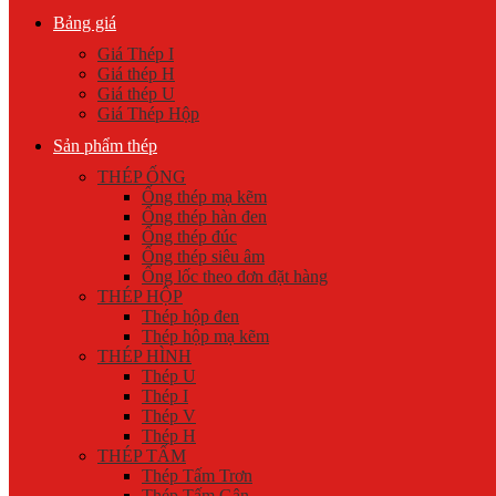
Bảng giá
Giá Thép I
Giá thép H
Giá thép U
Giá Thép Hộp
Sản phẩm thép
THÉP ỐNG
Ống thép mạ kẽm
Ống thép hàn đen
Ống thép đúc
Ống thép siêu âm
Ống lốc theo đơn đặt hàng
THÉP HỘP
Thép hộp đen
Thép hộp mạ kẽm
THÉP HÌNH
Thép U
Thép I
Thép V
Thép H
THÉP TẤM
Thép Tấm Trơn
Thép Tấm Gân