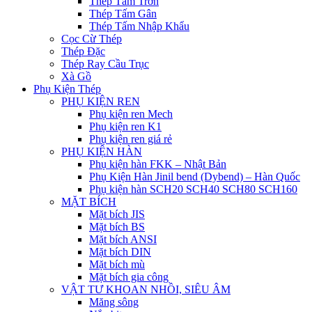
Thép Tấm Trơn
Thép Tấm Gân
Thép Tấm Nhập Khẩu
Cọc Cừ Thép
Thép Đặc
Thép Ray Cầu Trục
Xà Gồ
Phụ Kiện Thép
PHỤ KIỆN REN
Phụ kiện ren Mech
Phụ kiện ren K1
Phụ kiện ren giá rẻ
PHỤ KIỆN HÀN
Phụ kiện hàn FKK – Nhật Bản
Phụ Kiện Hàn Jinil bend (Dybend) – Hàn Quốc
Phụ kiện hàn SCH20 SCH40 SCH80 SCH160
MẶT BÍCH
Mặt bích JIS
Mặt bích BS
Mặt bích ANSI
Mặt bích DIN
Mặt bích mù
Mặt bích gia công
VẬT TƯ KHOAN NHỒI, SIÊU ÂM
Măng sông