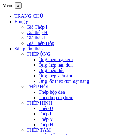
Menu
x
TRANG CHỦ
Bảng giá
Giá Thép I
Giá thép H
Giá thép U
Giá Thép Hộp
Sản phẩm thép
THÉP ỐNG
Ống thép mạ kẽm
Ống thép hàn đen
Ống thép đúc
Ống thép siêu âm
Ống lốc theo đơn đặt hàng
THÉP HỘP
Thép hộp đen
Thép hộp mạ kẽm
THÉP HÌNH
Thép U
Thép I
Thép V
Thép H
THÉP TẤM