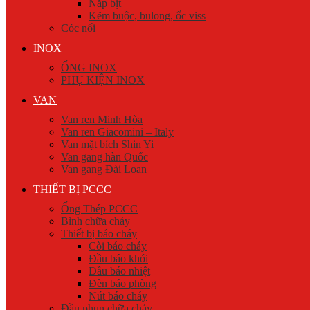
Nắp bịt
Kẽm buộc, bulong, ốc viss
Cóc nối
INOX
ỐNG INOX
PHỤ KIỆN INOX
VAN
Van ren Minh Hòa
Van ren Giacomini – Italy
Van mặt bích Shin Yi
Van gang hàn Quốc
Van gang Đài Loan
THIẾT BỊ PCCC
Ống Thép PCCC
Bình chữa cháy
Thiết bị báo cháy
Còi báo cháy
Đầu báo khói
Đầu báo nhiệt
Đèn báo phòng
Nút báo cháy
Đầu phun chữa cháy