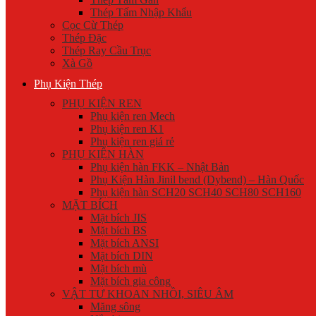
Thép Tấm Nhập Khẩu
Cọc Cừ Thép
Thép Đặc
Thép Ray Cầu Trục
Xà Gồ
Phụ Kiện Thép
PHỤ KIỆN REN
Phụ kiện ren Mech
Phụ kiện ren K1
Phụ kiện ren giá rẻ
PHỤ KIỆN HÀN
Phụ kiện hàn FKK – Nhật Bản
Phụ Kiện Hàn Jinil bend (Dybend) – Hàn Quốc
Phụ kiện hàn SCH20 SCH40 SCH80 SCH160
MẶT BÍCH
Mặt bích JIS
Mặt bích BS
Mặt bích ANSI
Mặt bích DIN
Mặt bích mù
Mặt bích gia công
VẬT TƯ KHOAN NHỒI, SIÊU ÂM
Măng sông