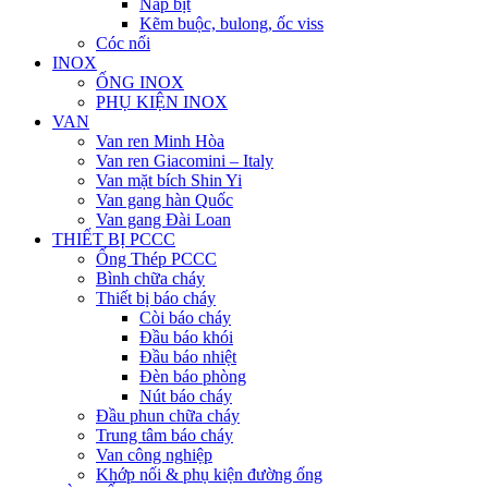
Nắp bịt
Kẽm buộc, bulong, ốc viss
Cóc nối
INOX
ỐNG INOX
PHỤ KIỆN INOX
VAN
Van ren Minh Hòa
Van ren Giacomini – Italy
Van mặt bích Shin Yi
Van gang hàn Quốc
Van gang Đài Loan
THIẾT BỊ PCCC
Ống Thép PCCC
Bình chữa cháy
Thiết bị báo cháy
Còi báo cháy
Đầu báo khói
Đầu báo nhiệt
Đèn báo phòng
Nút báo cháy
Đầu phun chữa cháy
Trung tâm báo cháy
Van công nghiệp
Khớp nối & phụ kiện đường ống