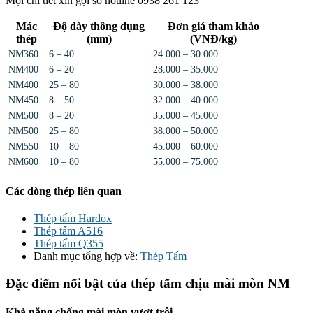
Mọi chi tiết xin gọi số hotline 0938 261 123
Mác
Độ dày thông dụng
Đơn giá tham khảo
thép
(mm)
(VNĐ/kg)
NM360
6 – 40
24.000 – 30.000
NM400
6 – 20
28.000 – 35.000
NM400
25 – 80
30.000 – 38.000
NM450
8 – 50
32.000 – 40.000
NM500
8 – 20
35.000 – 45.000
NM500
25 – 80
38.000 – 50.000
NM550
10 – 80
45.000 – 60.000
NM600
10 – 80
55.000 – 75.000
Các dòng thép liên quan
Thép tấm Hardox
Thép tấm A516
Thép tấm Q355
Danh mục tổng hợp về:
Thép Tấm
Đặc điểm nổi bật của thép tấm chịu mài mòn NM
Khả năng chống mài mòn vượt trội