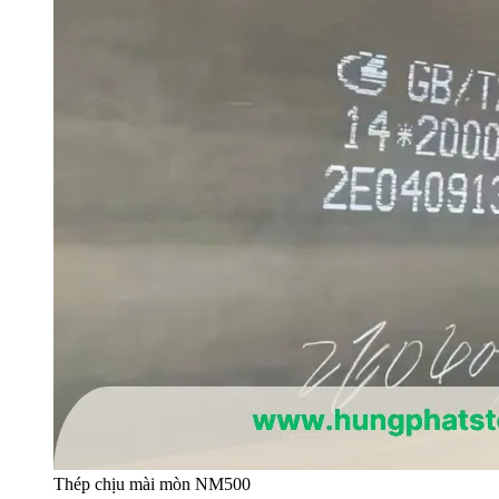
Thép chịu mài mòn NM500