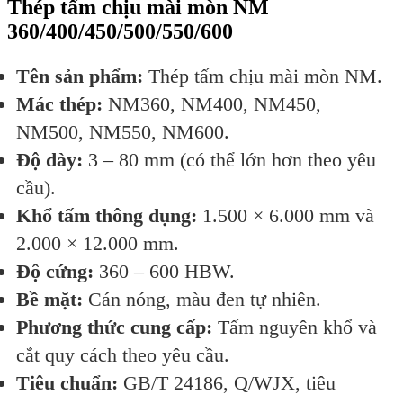
Thép tấm chịu mài mòn NM
360/400/450/500/550/600
Tên sản phẩm:
Thép tấm chịu mài mòn NM.
Mác thép:
NM360, NM400, NM450,
NM500, NM550, NM600.
Độ dày:
3 – 80 mm (có thể lớn hơn theo yêu
cầu).
Khổ tấm thông dụng:
1.500 × 6.000 mm và
2.000 × 12.000 mm.
Độ cứng:
360 – 600 HBW.
Bề mặt:
Cán nóng, màu đen tự nhiên.
Phương thức cung cấp:
Tấm nguyên khổ và
cắt quy cách theo yêu cầu.
Tiêu chuẩn:
GB/T 24186, Q/WJX, tiêu