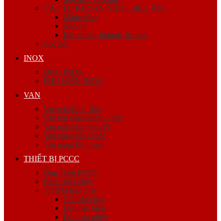
VẬT TƯ KHOAN NHỒI, SIÊU ÂM
Măng sông
Nắp bịt
Kẽm buộc, bulong, ốc viss
Cóc nối
INOX
ỐNG INOX
PHỤ KIỆN INOX
VAN
Van ren Minh Hòa
Van ren Giacomini – Italy
Van mặt bích Shin Yi
Van gang hàn Quốc
Van gang Đài Loan
THIẾT BỊ PCCC
Ống Thép PCCC
Bình chữa cháy
Thiết bị báo cháy
Còi báo cháy
Đầu báo khói
Đầu báo nhiệt