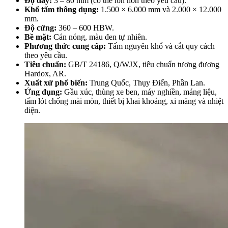
Độ dày:
3 – 80 mm (có thể lớn hơn theo yêu cầu).
Khổ tấm thông dụng:
1.500 × 6.000 mm và 2.000 × 12.000
mm.
Độ cứng:
360 – 600 HBW.
Bề mặt:
Cán nóng, màu đen tự nhiên.
Phương thức cung cấp:
Tấm nguyên khổ và cắt quy cách
theo yêu cầu.
Tiêu chuẩn:
GB/T 24186, Q/WJX, tiêu chuẩn tương đương
Hardox, AR.
Xuất xứ phổ biến:
Trung Quốc, Thụy Điển, Phần Lan.
Ứng dụng:
Gầu xúc, thùng xe ben, máy nghiền, máng liệu,
tấm lót chống mài mòn, thiết bị khai khoáng, xi măng và nhiệt
điện.