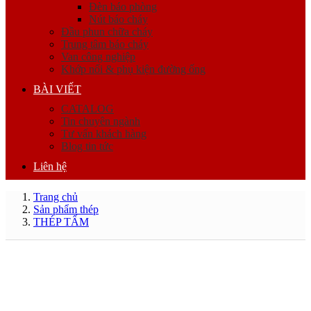
Đèn báo phòng
Nút báo cháy
Đầu phun chữa cháy
Trung tâm báo cháy
Van công nghiệp
Khớp nối & phụ kiện đường ống
BÀI VIẾT
CATALOG
Tin chuyên ngành
Tư vấn khách hàng
Blog tin tức
Liên hệ
Trang chủ
Sản phẩm thép
THÉP TẤM