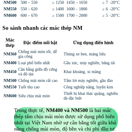
NM500
500 – 550
≥ 1250
1450 – 1650
≥ 7
-20°C
NM550
550 – 620
≥ 1400
1600 – 1800
≥ 6
-20°C
NM600
600 – 670
≥ 1500
1700 – 2000
≥ 5
-20°C
So sánh nhanh các mác thép NM
Mác
Đặc điểm nổi bật
Ứng dụng điển hình
thép
Chống mài mòn tốt, dễ
NM360
Thùng xe ben, máng liệu
gia công
NM400
Loại phổ biến nhất
Gầu xúc, máy nghiền, băng tải
Cân bằng giữa độ cứng
NM450
Khai khoáng, xi măng
và độ dai
NM500
Chống mài mòn rất cao
Tấm lót máy nghiền, gầu đào
NM550
Tuổi thọ cao
Công nghiệp nặng, luyện kim
Thiết bị khai thác quặng, nghiền
NM600
Siêu chịu mài mòn
đá đặc biệt
Trong thực tế,
NM400 và NM500
là hai mác
thép tấm chịu mài mòn được sử dụng phổ biến
nhất tại Việt Nam nhờ sự cân bằng tốt giữa khả
năng chống mài mòn, độ bền và chi phí đầu tư.