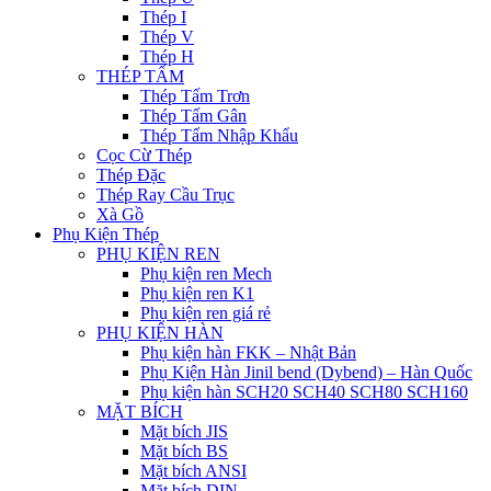
Thép I
Thép V
Thép H
THÉP TẤM
Thép Tấm Trơn
Thép Tấm Gân
Thép Tấm Nhập Khẩu
Cọc Cừ Thép
Thép Đặc
Thép Ray Cầu Trục
Xà Gồ
Phụ Kiện Thép
PHỤ KIỆN REN
Phụ kiện ren Mech
Phụ kiện ren K1
Phụ kiện ren giá rẻ
PHỤ KIỆN HÀN
Phụ kiện hàn FKK – Nhật Bản
Phụ Kiện Hàn Jinil bend (Dybend) – Hàn Quốc
Phụ kiện hàn SCH20 SCH40 SCH80 SCH160
MẶT BÍCH
Mặt bích JIS
Mặt bích BS
Mặt bích ANSI
Mặt bích DIN