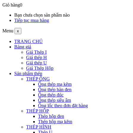
Giỏ hàng
0
Bạn chưa chọn sản phẩm nào
Tiếp tục mua hàng
Menu
x
TRANG CHỦ
Bảng giá
Giá Thép I
Giá thép H
Giá thép U
Giá Thép Hộp
Sản phẩm thép
THÉP ỐNG
Ống thép mạ kẽm
Ống thép hàn đen
Ống thép đúc
Ống thép siêu âm
Ống lốc theo đơn đặt hàng
THÉP HỘP
Thép hộp đen
Thép hộp mạ kẽm
THÉP HÌNH
Thép U