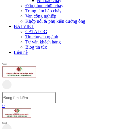
Nút báo cháy
Đầu phun chữa cháy
Trung tâm báo cháy
Van công nghiệp
Khớp nối & phụ kiện đường ống
BÀI VIẾT
CATALOG
Tin chuyên ngành
Tư vấn khách hàng
Blog tin tức
Liên hệ
0