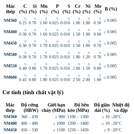
Mác
C
Si
Mn
P
S
Cr
Ni
Mo
B (%)
thép
(%)
(%)
(%)
(%)
(%)
(%)
(%)
(%)
≤
≤
≤
≤
≤
≤
≤
≤
NM360
≤ 0.005
0.25
0.70
1.60
0.025
0.010
1.00
1.00
0.50
≤
≤
≤
≤
≤
≤
≤
≤
NM400
≤ 0.005
0.30
0.70
1.60
0.025
0.010
1.50
1.00
0.60
≤
≤
≤
≤
≤
≤
≤
≤
NM450
≤ 0.005
0.30
0.70
1.70
0.025
0.010
1.50
1.00
0.70
≤
≤
≤
≤
≤
≤
≤
≤
NM500
≤ 0.005
0.38
0.70
1.70
0.025
0.010
1.80
1.20
0.70
≤
≤
≤
≤
≤
≤
≤
≤
NM550
≤ 0.005
0.40
0.80
1.70
0.025
0.010
2.00
1.50
0.80
≤
≤
≤
≤
≤
≤
≤
≤
NM600
≤ 0.005
0.45
0.80
1.80
0.025
0.010
2.50
2.00
1.00
Cơ tính (tính chất vật lý)
Mác
Độ cứng
Giới hạn
Độ bền
Độ giãn
Nhiệt độ
thép
(HBW)
chảy (MPa)
kéo (MPa)
dài (%)
va đập
NM360
360 – 430
≥ 900
1100 – 1300
≥ 10
-20°C
NM400
400 – 480
≥ 1000
1200 – 1400
≥ 10
-20°C
NM450
450 – 530
≥ 1100
1250 – 1450
≥ 9
-20°C