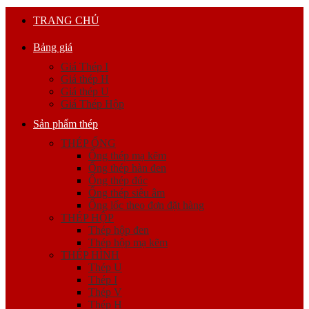
TRANG CHỦ
Bảng giá
Giá Thép I
Giá thép H
Giá thép U
Giá Thép Hộp
Sản phẩm thép
THÉP ỐNG
Ống thép mạ kẽm
Ống thép hàn đen
Ống thép đúc
Ống thép siêu âm
Ống lốc theo đơn đặt hàng
THÉP HỘP
Thép hộp đen
Thép hộp mạ kẽm
THÉP HÌNH
Thép U
Thép I
Thép V
Thép H