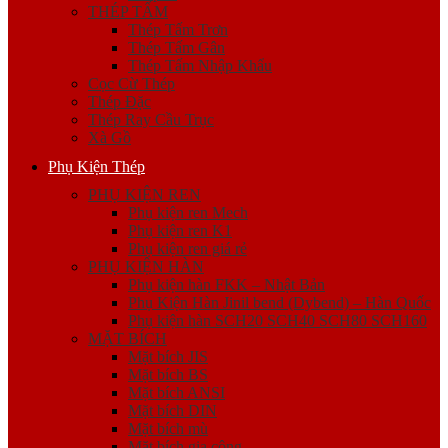
THÉP TẤM
Thép Tấm Trơn
Thép Tấm Gân
Thép Tấm Nhập Khẩu
Cọc Cừ Thép
Thép Đặc
Thép Ray Cầu Trục
Xà Gồ
Phụ Kiện Thép
PHỤ KIỆN REN
Phụ kiện ren Mech
Phụ kiện ren K1
Phụ kiện ren giá rẻ
PHỤ KIỆN HÀN
Phụ kiện hàn FKK – Nhật Bản
Phụ Kiện Hàn Jinil bend (Dybend) – Hàn Quốc
Phụ kiện hàn SCH20 SCH40 SCH80 SCH160
MẶT BÍCH
Mặt bích JIS
Mặt bích BS
Mặt bích ANSI
Mặt bích DIN
Mặt bích mù
Mặt bích gia công