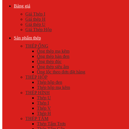
Bảng giá
Giá Thép I
Giá thép H
Giá thép U
Giá Thép Hộp
Sản phẩm thép
THÉP ỐNG
Ống thép mạ kẽm
Ống thép hàn đen
Ống thép đúc
Ống thép siêu âm
Ống lốc theo đơn đặt hàng
THÉP HỘP
Thép hộp đen
Thép hộp mạ kẽm
THÉP HÌNH
Thép U
Thép I
Thép V
Thép H
THÉP TẤM
Thép Tấm Trơn
Thép Tấm Gân