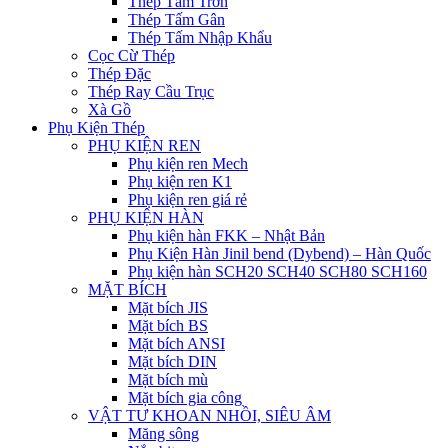
Thép Tấm Trơn
Thép Tấm Gân
Thép Tấm Nhập Khẩu
Cọc Cừ Thép
Thép Đặc
Thép Ray Cầu Trục
Xà Gồ
Phụ Kiện Thép
PHỤ KIỆN REN
Phụ kiện ren Mech
Phụ kiện ren K1
Phụ kiện ren giá rẻ
PHỤ KIỆN HÀN
Phụ kiện hàn FKK – Nhật Bản
Phụ Kiện Hàn Jinil bend (Dybend) – Hàn Quốc
Phụ kiện hàn SCH20 SCH40 SCH80 SCH160
MẶT BÍCH
Mặt bích JIS
Mặt bích BS
Mặt bích ANSI
Mặt bích DIN
Mặt bích mù
Mặt bích gia công
VẬT TƯ KHOAN NHỒI, SIÊU ÂM
Măng sông