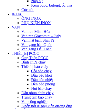
Nắp bịt
Kẽm buộc, bulong, ốc viss
Cóc nối
INOX
ỐNG INOX
PHỤ KIỆN INOX
VAN
Van ren Minh Hòa
Van ren Giacomini – Italy
Van mặt bích Shin Yi
Van gang hàn Quốc
Van gang Đài Loan
THIẾT BỊ PCCC
Ống Thép PCCC
Bình chữa cháy
Thiết bị báo cháy
Còi báo cháy
Đầu báo khói
Đầu báo nhiệt
Đèn báo phòng
Nút báo cháy
Đầu phun chữa cháy
Trung tâm báo cháy
Van công nghiệp
Khớp nối & phụ kiện đường ống