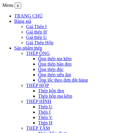
Menu
x
TRANG CHỦ
Bảng giá
Giá Thép I
Giá thép H
Giá thép U
Giá Thép Hộp
Sản phẩm thép
THÉP ỐNG
Ống thép mạ kẽm
Ống thép hàn đen
Ống thép đúc
Ống thép siêu âm
Ống lốc theo đơn đặt hàng
THÉP HỘP
Thép hộp đen
Thép hộp mạ kẽm
THÉP HÌNH
Thép U
Thép I
Thép V
Thép H
THÉP TẤM