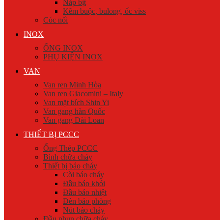
Nắp bịt
Kẽm buộc, bulong, ốc viss
Cóc nối
INOX
ỐNG INOX
PHỤ KIỆN INOX
VAN
Van ren Minh Hòa
Van ren Giacomini – Italy
Van mặt bích Shin Yi
Van gang hàn Quốc
Van gang Đài Loan
THIẾT BỊ PCCC
Ống Thép PCCC
Bình chữa cháy
Thiết bị báo cháy
Còi báo cháy
Đầu báo khói
Đầu báo nhiệt
Đèn báo phòng
Nút báo cháy
Đầu phun chữa cháy