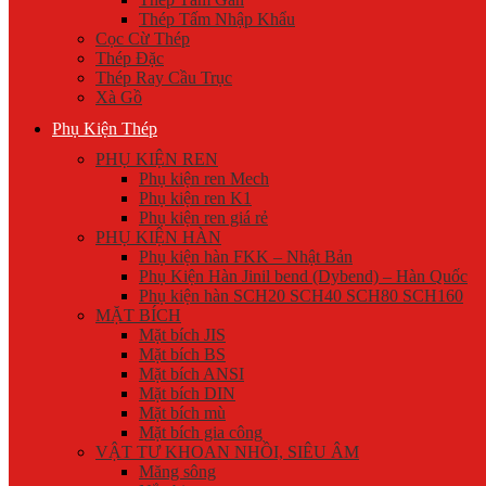
Thép Tấm Nhập Khẩu
Cọc Cừ Thép
Thép Đặc
Thép Ray Cầu Trục
Xà Gồ
Phụ Kiện Thép
PHỤ KIỆN REN
Phụ kiện ren Mech
Phụ kiện ren K1
Phụ kiện ren giá rẻ
PHỤ KIỆN HÀN
Phụ kiện hàn FKK – Nhật Bản
Phụ Kiện Hàn Jinil bend (Dybend) – Hàn Quốc
Phụ kiện hàn SCH20 SCH40 SCH80 SCH160
MẶT BÍCH
Mặt bích JIS
Mặt bích BS
Mặt bích ANSI
Mặt bích DIN
Mặt bích mù
Mặt bích gia công
VẬT TƯ KHOAN NHỒI, SIÊU ÂM
Măng sông