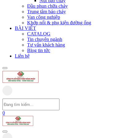
Nút báo cháy
Đầu phun chữa cháy
Trung tâm báo cháy
Van công nghiệp
Khớp nối & phụ kiện đường ống
BÀI VIẾT
CATALOG
Tin chuyên ngành
Tư vấn khách hàng
Blog tin tức
Liên hệ
0