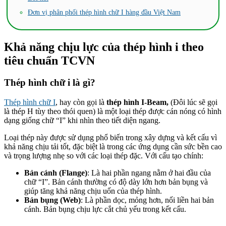
Đơn vị phân phối thép hình chữ I hàng đầu Việt Nam
Khả năng chịu lực của thép hình i theo
tiêu chuẩn TCVN
Thép hình chữ i là gì?
Thép hình chữ I
, hay còn gọi là
thép hình I-Beam,
(Đôi lúc sẽ gọi
là thép H tùy theo thói quen) là một loại thép được cán nóng có hình
dạng giống chữ “I” khi nhìn theo tiết diện ngang.
Loại thép này được sử dụng phổ biến trong xây dựng và kết cấu vì
khả năng chịu tải tốt, đặc biệt là trong các ứng dụng cần sức bền cao
và trọng lượng nhẹ so với các loại thép đặc. Với cấu tạo chính:
Bản cánh (Flange)
: Là hai phần ngang nằm ở hai đầu của
chữ “I”. Bản cánh thường có độ dày lớn hơn bản bụng và
giúp tăng khả năng chịu uốn của thép hình.
Bản bụng (Web)
: Là phần dọc, mỏng hơn, nối liền hai bản
cánh. Bản bụng chịu lực cắt chủ yếu trong kết cấu.