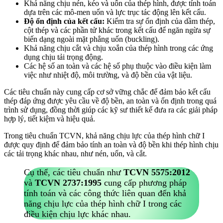
Khả năng chịu nén, kéo và uốn của thép hình, được tính toán
dựa trên các mô-men uốn và lực trục tác động lên kết cấu.
Độ ổn định của kết cấu:
Kiểm tra sự ổn định của dầm thép,
cột thép và các phần tử khác trong kết cấu để ngăn ngừa sự
biến dạng ngoài mặt phẳng uốn (buckling).
Khả năng chịu cắt và chịu xoắn của thép hình trong các ứng
dụng chịu tải trọng động.
Các hệ số an toàn và các hệ số phụ thuộc vào điều kiện làm
việc như nhiệt độ, môi trường, và độ bền của vật liệu.
Các tiêu chuẩn này cung cấp cơ sở vững chắc để đảm bảo kết cấu
thép đáp ứng được yêu cầu về độ bền, an toàn và ổn định trong quá
trình sử dụng, đồng thời giúp các kỹ sư thiết kế đưa ra các giải pháp
hợp lý, tiết kiệm và hiệu quả.
Trong tiêu chuẩn TCVN, khả năng chịu lực của thép hình chữ I
được quy định để đảm bảo tính an toàn và độ bền khi thép hình chịu
các tải trọng khác nhau, như nén, uốn, và cắt.
Cụ thể, các tiêu chuẩn như
TCVN 5575:2012
và
TCVN 2737:1995
cung cấp phương pháp
tính toán và các công thức liên quan đến khả
năng chịu lực của thép hình chữ I trong các
điều kiện chịu lực khác nhau.