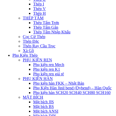
Thép I
Thép V
Thép H
THÉP TẤM
Thép Tấm Trơn
Thép Tấm Gân
Thép Tấm Nhập Khẩu
Cọc Cừ Thép
Thép Đặc
Thép Ray Cầu Trục
Xà Gồ
Phụ Kiện Thép
PHỤ KIỆN REN
Phụ kiện ren Mech
Phụ kiện ren K1
Phụ kiện ren giá rẻ
PHỤ KIỆN HÀN
Phụ kiện hàn FKK – Nhật Bản
Phụ Kiện Hàn Jinil bend (Dybend) – Hàn Quốc
Phụ kiện hàn SCH20 SCH40 SCH80 SCH160
MẶT BÍCH
Mặt bích JIS
Mặt bích BS
Mặt bích ANSI
Mặt bích DIN