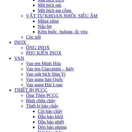
Mặt bích mù
Mặt bích gia công
VẬT TƯ KHOAN NHỒI, SIÊU ÂM
Măng sông
Nắp bịt
Kẽm buộc, bulong, ốc viss
Cóc nối
INOX
ỐNG INOX
PHỤ KIỆN INOX
VAN
Van ren Minh Hòa
Van ren Giacomini – Italy
Van mặt bích Shin Yi
Van gang hàn Quốc
Van gang Đài Loan
THIẾT BỊ PCCC
Ống Thép PCCC
Bình chữa cháy
Thiết bị báo cháy
Còi báo cháy
Đầu báo khói
Đầu báo nhiệt
Đèn báo phòng