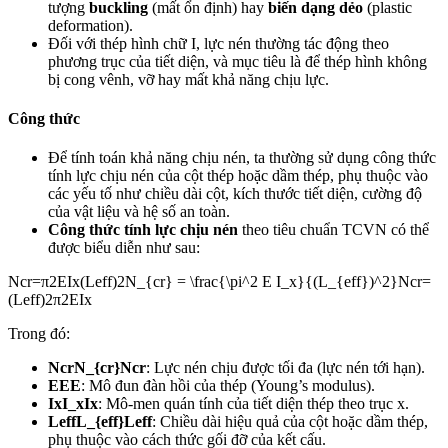
tượng
buckling
(mất ổn định) hay
biến dạng dẻo
(plastic
deformation).
Đối với thép hình chữ I, lực nén thường tác động theo
phương trục của tiết diện, và mục tiêu là để thép hình không
bị cong vênh, vỡ hay mất khả năng chịu lực.
Công thức
Để tính toán khả năng chịu nén, ta thường sử dụng công thức
tính lực chịu nén của cột thép hoặc dầm thép, phụ thuộc vào
các yếu tố như chiều dài cột, kích thước tiết diện, cường độ
của vật liệu và hệ số an toàn.
Công thức tính lực chịu nén
theo tiêu chuẩn TCVN có thể
được biểu diễn như sau:
Ncr=π2EIx(Leff)2N_{cr} = \frac{\pi^2 E I_x}{(L_{eff})^2}Ncr​=
(Leff​)2π2EIx​​
Trong đó:
NcrN_{cr}Ncr​
: Lực nén chịu được tối đa (lực nén tới hạn).
EEE
: Mô đun đàn hồi của thép (Young’s modulus).
IxI_xIx​
: Mô-men quán tính của tiết diện thép theo trục x.
LeffL_{eff}Leff​
: Chiều dài hiệu quả của cột hoặc dầm thép,
phụ thuộc vào cách thức gối đỡ của kết cấu.