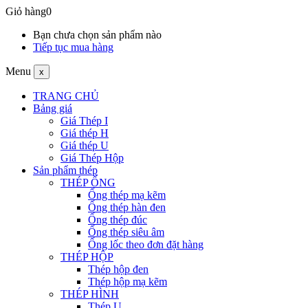
Giỏ hàng
0
Bạn chưa chọn sản phẩm nào
Tiếp tục mua hàng
Menu
x
TRANG CHỦ
Bảng giá
Giá Thép I
Giá thép H
Giá thép U
Giá Thép Hộp
Sản phẩm thép
THÉP ỐNG
Ống thép mạ kẽm
Ống thép hàn đen
Ống thép đúc
Ống thép siêu âm
Ống lốc theo đơn đặt hàng
THÉP HỘP
Thép hộp đen
Thép hộp mạ kẽm
THÉP HÌNH
Thép U