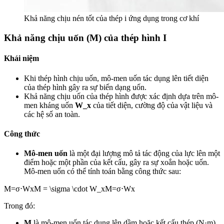
Khả năng chịu nén tốt của thép i ứng dụng trong cơ khí
Khả năng chịu uốn (M) của thép hình I
Khái
niệm
Khi thép hình chịu uốn, mô-men uốn tác dụng lên tiết diện
của thép hình gây ra sự biến dạng uốn.
Khả năng chịu uốn của thép hình được xác định dựa trên mô-
men kháng uốn
W_x
của tiết diện, cường độ của vật liệu và
các hệ số an toàn.
Công thức
Mô-men uốn
là một đại lượng mô tả tác động của lực lên một
điểm hoặc một phần của kết cấu, gây ra sự xoắn hoặc uốn.
Mô-men uốn có thể tính toán bằng công thức sau:
M=σ⋅WxM = \sigma \cdot W_xM=σ⋅Wx​
Trong đó:
M
là mô-men uốn tác dụng lên dầm hoặc kết cấu thép (N·m).