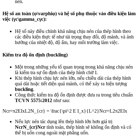
nén.
Hệ số an toàn (φ\varphiφ) và hệ số phụ thuộc vào điều kiện làm
việc (γc\gamma_cγc​):
Hệ số này điều chỉnh khả năng chịu nén của thép hình theo
các điều kiện thực tế như tải trọng thay đổi, độ mảnh, và ảnh
hưởng của nhiệt độ, độ ẩm, hay môi trường làm việc.
Kiểm tra độ ổn định (buckling)
Một trong những yếu tố quan trọng trong khả năng chịu nén
là kiểm tra sự ổn định của thép hình chữ I.
Khi thép hình chịu lực nén lớn, nếu chiều dài của thép hình
quá dài hoặc tiết diện quá mảnh, có thể xảy ra hiện tượng
buckling
.
Công thức kiểm tra độ ổn định được đưa ra trong tiêu chuẩn
TCVN 5575:2012
như sau:
Ncr=π2EIxL2N_{cr} = \frac{\pi^2 E I_x}{L^2}Ncr​=L2π2EIx​​
Nếu lực nén tác dụng lên thép hình lớn hơn giá trị
NcrN_{cr}Ncr​
tính toán, thép hình sẽ không ổn định và có
thể bị uốn cong ngoài mặt phẳng uốn.