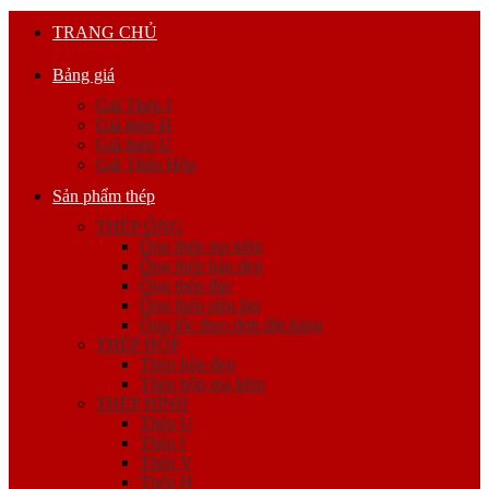
TRANG CHỦ
Bảng giá
Giá Thép I
Giá thép H
Giá thép U
Giá Thép Hộp
Sản phẩm thép
THÉP ỐNG
Ống thép mạ kẽm
Ống thép hàn đen
Ống thép đúc
Ống thép siêu âm
Ống lốc theo đơn đặt hàng
THÉP HỘP
Thép hộp đen
Thép hộp mạ kẽm
THÉP HÌNH
Thép U
Thép I
Thép V
Thép H