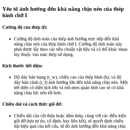
Yếu tố ảnh hưởng đến khả năng chịu nén của thép
hình chữ I
Cường độ của thép (f):
Cường độ tính toán của thép ảnh hưởng trực tiếp đến khả
năng chịu nén của thép hình chữ I. Cường độ tính toán này
phải được lấy theo các tiêu chuẩn vật liệu và có thể khác nhau
tùy thuộc vào mác thép sử dụng.
Kích thước tiết diện:
Độ dày bản bụng (t_w), chiều cao của thép hình (h), và độ
dày bản cánh (t_f) ảnh hưởng lớn đến khả năng chịu nén. Một
tiết diện có diện tích lớn và mô-men quán tính cao sẽ có khả
năng chịu lực nén tốt hơn.
Chiều dài và cách thức gối đỡ:
Chiều dài của cột thép hoặc dầm thép, cùng với các điều kiện
gối đỡ (tựa tự do, cố định, hay liên kết), sẽ quyết định chiều
dài hiệu quả của kết cấu, từ đó ảnh hưởng đến khả năng chịu