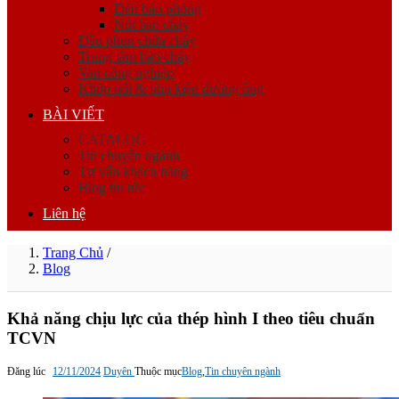
Đèn báo phòng
Nút báo cháy
Đầu phun chữa cháy
Trung tâm báo cháy
Van công nghiệp
Khớp nối & phụ kiện đường ống
BÀI VIẾT
CATALOG
Tin chuyên ngành
Tư vấn khách hàng
Blog tin tức
Liên hệ
Trang Chủ
/
Blog
Khả năng chịu lực của thép hình I theo tiêu chuẩn
TCVN
Đăng lúc
12/11/2024
Duyên
Thuộc mục
Blog
,
Tin chuyên ngành