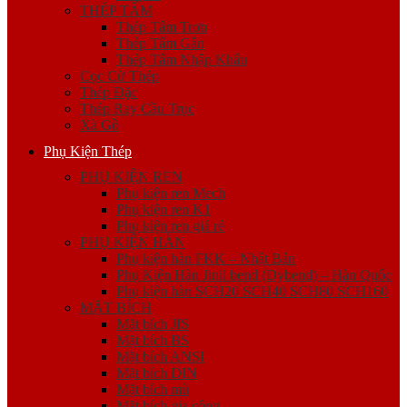
THÉP TẤM
Thép Tấm Trơn
Thép Tấm Gân
Thép Tấm Nhập Khẩu
Cọc Cừ Thép
Thép Đặc
Thép Ray Cầu Trục
Xà Gồ
Phụ Kiện Thép
PHỤ KIỆN REN
Phụ kiện ren Mech
Phụ kiện ren K1
Phụ kiện ren giá rẻ
PHỤ KIỆN HÀN
Phụ kiện hàn FKK – Nhật Bản
Phụ Kiện Hàn Jinil bend (Dybend) – Hàn Quốc
Phụ kiện hàn SCH20 SCH40 SCH80 SCH160
MẶT BÍCH
Mặt bích JIS
Mặt bích BS
Mặt bích ANSI
Mặt bích DIN
Mặt bích mù
Mặt bích gia công