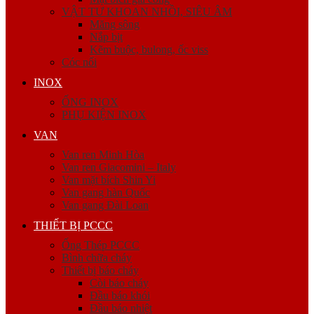
VẬT TƯ KHOAN NHỒI, SIÊU ÂM
Măng sông
Nắp bịt
Kẽm buộc, bulong, ốc viss
Cóc nối
INOX
ỐNG INOX
PHỤ KIỆN INOX
VAN
Van ren Minh Hòa
Van ren Giacomini – Italy
Van mặt bích Shin Yi
Van gang hàn Quốc
Van gang Đài Loan
THIẾT BỊ PCCC
Ống Thép PCCC
Bình chữa cháy
Thiết bị báo cháy
Còi báo cháy
Đầu báo khói
Đầu báo nhiệt