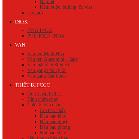
Nắp bịt
Kẽm buộc, bulong, ốc viss
Cóc nối
INOX
ỐNG INOX
PHỤ KIỆN INOX
VAN
Van ren Minh Hòa
Van ren Giacomini – Italy
Van mặt bích Shin Yi
Van gang hàn Quốc
Van gang Đài Loan
THIẾT BỊ PCCC
Ống Thép PCCC
Bình chữa cháy
Thiết bị báo cháy
Còi báo cháy
Đầu báo khói
Đầu báo nhiệt
Đèn báo phòng
Nút báo cháy
Đầu phun chữa cháy