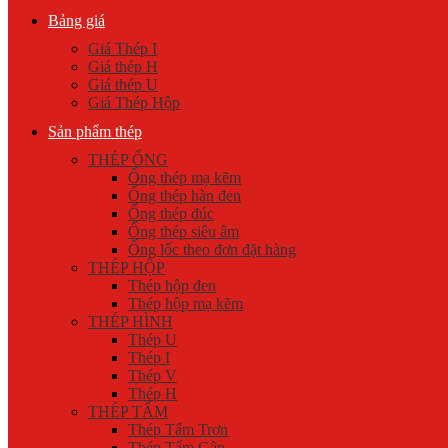
Bảng giá
Giá Thép I
Giá thép H
Giá thép U
Giá Thép Hộp
Sản phẩm thép
THÉP ỐNG
Ống thép mạ kẽm
Ống thép hàn đen
Ống thép đúc
Ống thép siêu âm
Ống lốc theo đơn đặt hàng
THÉP HỘP
Thép hộp đen
Thép hộp mạ kẽm
THÉP HÌNH
Thép U
Thép I
Thép V
Thép H
THÉP TẤM
Thép Tấm Trơn
Thép Tấm Gân