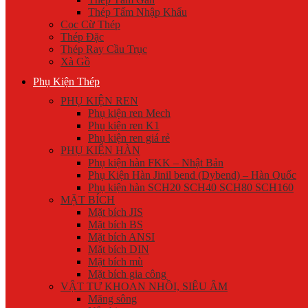
Thép Tấm Nhập Khẩu
Cọc Cừ Thép
Thép Đặc
Thép Ray Cầu Trục
Xà Gồ
Phụ Kiện Thép
PHỤ KIỆN REN
Phụ kiện ren Mech
Phụ kiện ren K1
Phụ kiện ren giá rẻ
PHỤ KIỆN HÀN
Phụ kiện hàn FKK – Nhật Bản
Phụ Kiện Hàn Jinil bend (Dybend) – Hàn Quốc
Phụ kiện hàn SCH20 SCH40 SCH80 SCH160
MẶT BÍCH
Mặt bích JIS
Mặt bích BS
Mặt bích ANSI
Mặt bích DIN
Mặt bích mù
Mặt bích gia công
VẬT TƯ KHOAN NHỒI, SIÊU ÂM
Măng sông