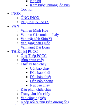
Nắp bịt
Kẽm buộc, bulong, ốc viss
Cóc nối
INOX
ỐNG INOX
PHỤ KIỆN INOX
VAN
Van ren Minh Hòa
Van ren Giacomini – Italy
Van mặt bích Shin Yi
Van gang hàn Quốc
Van gang Đài Loan
THIẾT BỊ PCCC
Ống Thép PCCC
Bình chữa cháy
Thiết bị báo cháy
Còi báo cháy
Đầu báo khói
Đầu báo nhiệt
Đèn báo phòng
Nút báo cháy
Đầu phun chữa cháy
Trung tâm báo cháy
Van công nghiệp
Khớp nối & phụ kiện đường ống