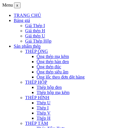
Menu
x
TRANG CHỦ
Bảng giá
Giá Thép I
Giá thép H
Giá thép U
Giá Thép Hộp
Sản phẩm thép
THÉP ỐNG
Ống thép mạ kẽm
Ống thép hàn đen
Ống thép đúc
Ống thép siêu âm
Ống lốc theo đơn đặt hàng
THÉP HỘP
Thép hộp đen
Thép hộp mạ kẽm
THÉP HÌNH
Thép U
Thép I
Thép V
Thép H
THÉP TẤM