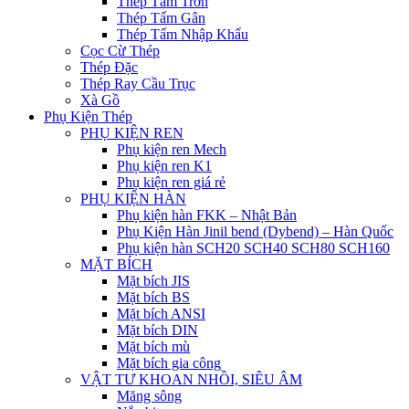
Thép Tấm Trơn
Thép Tấm Gân
Thép Tấm Nhập Khẩu
Cọc Cừ Thép
Thép Đặc
Thép Ray Cầu Trục
Xà Gồ
Phụ Kiện Thép
PHỤ KIỆN REN
Phụ kiện ren Mech
Phụ kiện ren K1
Phụ kiện ren giá rẻ
PHỤ KIỆN HÀN
Phụ kiện hàn FKK – Nhật Bản
Phụ Kiện Hàn Jinil bend (Dybend) – Hàn Quốc
Phụ kiện hàn SCH20 SCH40 SCH80 SCH160
MẶT BÍCH
Mặt bích JIS
Mặt bích BS
Mặt bích ANSI
Mặt bích DIN
Mặt bích mù
Mặt bích gia công
VẬT TƯ KHOAN NHỒI, SIÊU ÂM
Măng sông