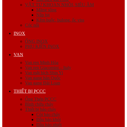
VẬT TƯ KHOAN NHỒI, SIÊU ÂM
Măng sông
Nắp bịt
Kẽm buộc, bulong, ốc viss
Cóc nối
INOX
ỐNG INOX
PHỤ KIỆN INOX
VAN
Van ren Minh Hòa
Van ren Giacomini – Italy
Van mặt bích Shin Yi
Van gang hàn Quốc
Van gang Đài Loan
THIẾT BỊ PCCC
Ống Thép PCCC
Bình chữa cháy
Thiết bị báo cháy
Còi báo cháy
Đầu báo khói
Đầu báo nhiệt