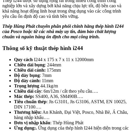
Thép I244 được sử dụng rộng rãi trong nhiều công trình công
nghiệp lớn và xây dựng bởi khả năng chịu lực tốt, độ bền cao và
khả năng hoạt động linh hoạt trong ứng dụng vào các công trình
yêu cầu ổn định độ cao và tính bền vững.
Thép Hùng Phát chuyên phân phối chính hãng thép hình I244
của Posco hoặc từ các nhà máy uy tín, đảm bảo chất lượng
chuẩn và nguồn hàng ổn định cho mọi công trình.
Thông số kỹ thuật thép hình i244
Quy cách
I244 x 175 x 7 x 11 x 12000mm
Chiều dài bụng
: 244mm
Chiều dài cánh:
175mm
Độ dày bụng
: 7mm
Độ dày cánh:
11mm
Trọng lượng
44.1kg/m
Chiều dài cây
: 6m/12m / cắt theo yêu cầu….
Mác thép:
SS400, A36, SM490B….
Tiêu chuẩn thép
: Jis G3101, Jis G3106, ASTM, EN 10025,
DIN 17100….
Thương hiệu:
An Khánh, Đại Việt, Posco, Nhà Bè, Á Châu,
hàng nhập khẩu….
Đơn vị nhập khẩu
: Thép Hùng Phát
Ứng dụng:.
Ứng dụng của thép hình I244 hiện diện trong các