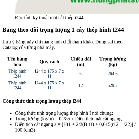
Đặc tính kỹ thuật mặt cắt thép i244
Bảng theo dõi trọng lượng 1 cây thép hình I244
Lưu ý bảng này chỉ mang tính chất tham khảo. Dung sai theo
Catalog của từng nhà máy.
Tên hàng
Chiều dài
Trọng lượng
Quy cách
hóa
(m)
(kg)
Thép hình
I244 x 175 x 7 x
6
264.6
I244
11
Thép hình
I244 x 175 x 7 x
12
529.2
I244
11
Công thức tính trọng lượng thép i244
Công thức tính trọng lượng thép hình I nói chung:
Trọng lượng (kg/m) = 0.785 x Diện tích mặt cắt ngang.
Diện tích cắt ngang a = [Ht1 + 2t2(B-t1) + 0,615(r12 – r22)] /
100 (cm3)