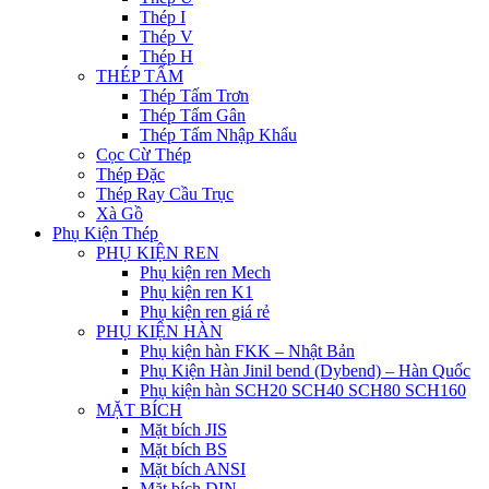
Thép I
Thép V
Thép H
THÉP TẤM
Thép Tấm Trơn
Thép Tấm Gân
Thép Tấm Nhập Khẩu
Cọc Cừ Thép
Thép Đặc
Thép Ray Cầu Trục
Xà Gồ
Phụ Kiện Thép
PHỤ KIỆN REN
Phụ kiện ren Mech
Phụ kiện ren K1
Phụ kiện ren giá rẻ
PHỤ KIỆN HÀN
Phụ kiện hàn FKK – Nhật Bản
Phụ Kiện Hàn Jinil bend (Dybend) – Hàn Quốc
Phụ kiện hàn SCH20 SCH40 SCH80 SCH160
MẶT BÍCH
Mặt bích JIS
Mặt bích BS
Mặt bích ANSI
Mặt bích DIN