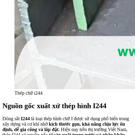
Thép chữ i244
Nguồn gốc xuất xứ thép hình I244
Dòng sắt
I244
là loại thép hình chữ I được sử dụng phổ biến trong
xây dựng và cơ khí nhờ
kích thước gọn, khả năng chịu lực ổn
định, dễ gia công và lắp đặt
. Hiện nay trên thị trường Việt Nam,
thép I244 có nguồn gốc từ
sản xuất trong nước và nhập khẩu
,