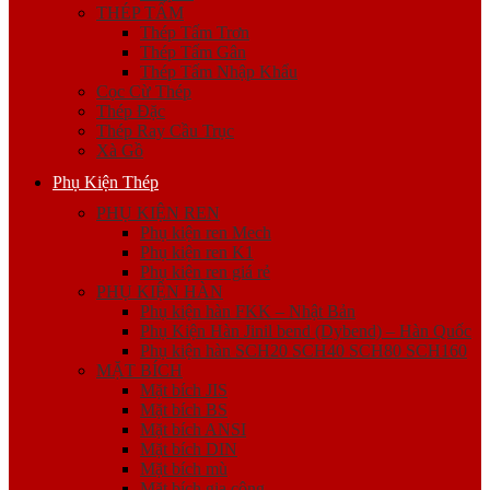
THÉP TẤM
Thép Tấm Trơn
Thép Tấm Gân
Thép Tấm Nhập Khẩu
Cọc Cừ Thép
Thép Đặc
Thép Ray Cầu Trục
Xà Gồ
Phụ Kiện Thép
PHỤ KIỆN REN
Phụ kiện ren Mech
Phụ kiện ren K1
Phụ kiện ren giá rẻ
PHỤ KIỆN HÀN
Phụ kiện hàn FKK – Nhật Bản
Phụ Kiện Hàn Jinil bend (Dybend) – Hàn Quốc
Phụ kiện hàn SCH20 SCH40 SCH80 SCH160
MẶT BÍCH
Mặt bích JIS
Mặt bích BS
Mặt bích ANSI
Mặt bích DIN
Mặt bích mù
Mặt bích gia công