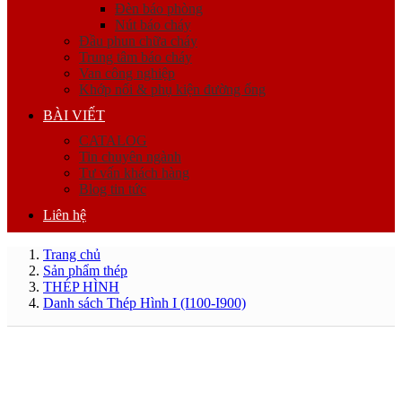
Đèn báo phòng
Nút báo cháy
Đầu phun chữa cháy
Trung tâm báo cháy
Van công nghiệp
Khớp nối & phụ kiện đường ống
BÀI VIẾT
CATALOG
Tin chuyên ngành
Tư vấn khách hàng
Blog tin tức
Liên hệ
Trang chủ
Sản phẩm thép
THÉP HÌNH
Danh sách Thép Hình I (I100-I900)