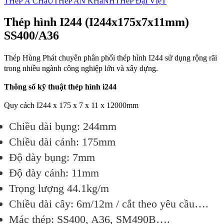
THéP Á CHâU
THéP AN KHáNH
THéP ĐạI VIệT
Thép hình I244 (I244x175x7x11mm)
SS400/A36
Thép Hùng Phát chuyên phân phối thép hình I244 sử dụng rộng rãi
trong nhiều ngành công nghiệp lớn và xây dựng.
Thông số kỹ thuật thép hình i244
Quy cách I244 x 175 x 7 x 11 x 12000mm
Chiều dài bụng: 244mm
Chiều dài cánh: 175mm
Độ dày bụng: 7mm
Độ dày cánh: 11mm
Trọng lượng 44.1kg/m
Chiều dài cây: 6m/12m / cắt theo yêu cầu….
Mác thép: SS400, A36, SM490B….