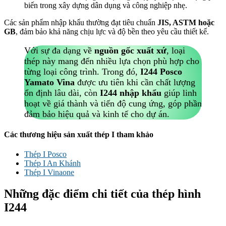
biến trong xây dựng dân dụng và công nghiệp nhẹ.
Các sản phẩm nhập khẩu thường đạt tiêu chuẩn
JIS, ASTM hoặc
GB
, đảm bảo khả năng chịu lực và độ bền theo yêu cầu thiết kế.
Với sự đa dạng về
nguồn gốc xuất xứ
, loại
thép này mang đến nhiều lựa chọn phù hợp cho
từng loại công trình. Trong đó,
I244 Posco
Yamato Vina
được ưu tiên khi cần chất lượng
ổn định lâu dài, còn
I244 nhập khẩu
giúp linh
hoạt về giá thành và tiến độ cung ứng, góp phần
đảm bảo hiệu quả và kinh tế cho dự án.
Các thương hiệu sản xuất thép I tham khảo
Thép I Posco
Thép I An Khánh
Thép I Vinaone
Những đặc điểm chi tiết của thép hình
I244