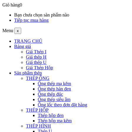
Giỏ hàng
0
Bạn chưa chọn sản phẩm nào
Tiếp tục mua hàng
Menu
x
TRANG CHỦ
Bảng giá
Giá Thép I
Giá thép H
Giá thép U
Giá Thép Hộp
Sản phẩm thép
THÉP ỐNG
Ống thép mạ kẽm
Ống thép hàn đen
Ống thép đúc
Ống thép siêu âm
Ống lốc theo đơn đặt hàng
THÉP HỘP
Thép hộp đen
Thép hộp mạ kẽm
THÉP HÌNH
Thép U