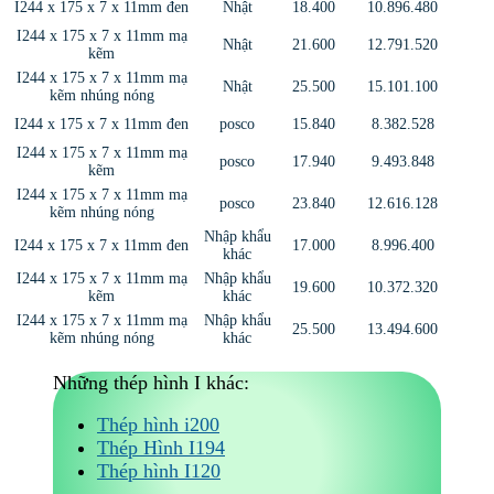
I244 x 175 x 7 x 11mm đen
Nhật
18.400
10.896.480
I244 x 175 x 7 x 11mm mạ
Nhật
21.600
12.791.520
kẽm
I244 x 175 x 7 x 11mm mạ
Nhật
25.500
15.101.100
kẽm nhúng nóng
I244 x 175 x 7 x 11mm đen
posco
15.840
8.382.528
I244 x 175 x 7 x 11mm mạ
posco
17.940
9.493.848
kẽm
I244 x 175 x 7 x 11mm mạ
posco
23.840
12.616.128
kẽm nhúng nóng
Nhập khẩu
I244 x 175 x 7 x 11mm đen
17.000
8.996.400
khác
I244 x 175 x 7 x 11mm mạ
Nhập khẩu
19.600
10.372.320
kẽm
khác
I244 x 175 x 7 x 11mm mạ
Nhập khẩu
25.500
13.494.600
kẽm nhúng nóng
khác
Những thép hình I khác:
Thép hình i200
Thép Hình I194
Thép hình I120