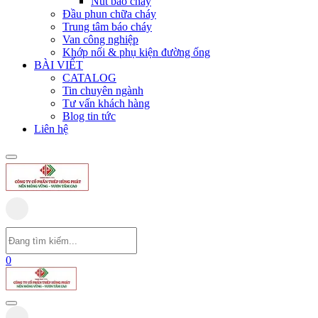
Nút báo cháy
Đầu phun chữa cháy
Trung tâm báo cháy
Van công nghiệp
Khớp nối & phụ kiện đường ống
BÀI VIẾT
CATALOG
Tin chuyên ngành
Tư vấn khách hàng
Blog tin tức
Liên hệ
0