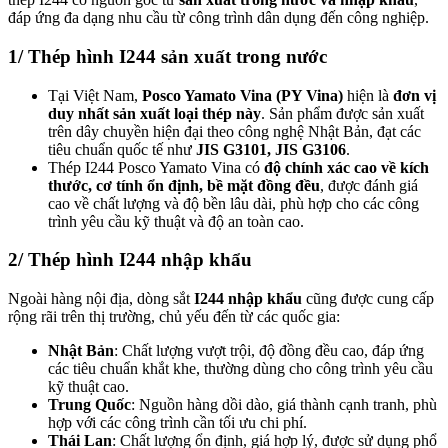
đáp ứng đa dạng nhu cầu từ công trình dân dụng đến công nghiệp.
1/ Thép hình I244 sản xuất trong nước
Tại Việt Nam,
Posco Yamato Vina (PY Vina)
hiện là
đơn vị
duy nhất sản xuất loại thép này
. Sản phẩm được sản xuất
trên dây chuyền hiện đại theo công nghệ Nhật Bản, đạt các
tiêu chuẩn quốc tế như
JIS G3101, JIS G3106
.
Thép I244 Posco Yamato Vina có
độ chính xác cao về kích
thước, cơ tính ổn định, bề mặt đồng đều
, được đánh giá
cao về chất lượng và độ bền lâu dài, phù hợp cho các công
trình yêu cầu kỹ thuật và độ an toàn cao.
2/ Thép hình I244 nhập khẩu
Ngoài hàng nội địa, dòng sắt
I244 nhập khẩu
cũng được cung cấp
rộng rãi trên thị trường, chủ yếu đến từ các quốc gia:
Nhật Bản
: Chất lượng vượt trội, độ đồng đều cao, đáp ứng
các tiêu chuẩn khắt khe, thường dùng cho công trình yêu cầu
kỹ thuật cao.
Trung Quốc
: Nguồn hàng dồi dào, giá thành cạnh tranh, phù
hợp với các công trình cần tối ưu chi phí.
Thái Lan
: Chất lượng ổn định, giá hợp lý, được sử dụng phổ