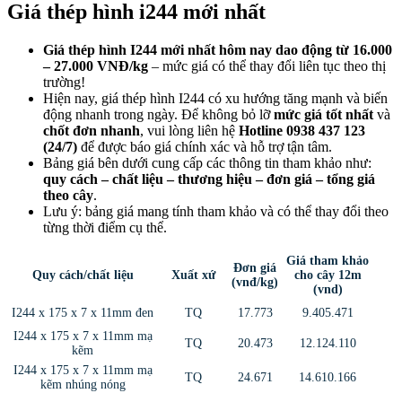
Giá thép hình i244 mới nhất
Giá thép hình I244 mới nhất hôm nay dao động từ 16.000
– 27.000 VNĐ/kg
– mức giá có thể thay đổi liên tục theo thị
trường!
Hiện nay, giá thép hình I244 có xu hướng tăng mạnh và biến
động nhanh trong ngày. Để không bỏ lỡ
mức giá tốt nhất
và
chốt đơn nhanh
, vui lòng liên hệ
Hotline 0938 437 123
(24/7)
để được báo giá chính xác và hỗ trợ tận tâm.
Bảng giá bên dưới cung cấp các thông tin tham khảo như:
quy cách – chất liệu – thương hiệu – đơn giá – tổng giá
theo cây
.
Lưu ý: bảng giá mang tính tham khảo và có thể thay đổi theo
từng thời điểm cụ thể.
Giá tham khảo
Đơn giá
Quy cách/chất liệu
Xuất xứ
cho cây 12m
(vnđ/kg)
(vnd)
I244 x 175 x 7 x 11mm đen
TQ
17.773
9.405.471
I244 x 175 x 7 x 11mm mạ
TQ
20.473
12.124.110
kẽm
I244 x 175 x 7 x 11mm mạ
TQ
24.671
14.610.166
kẽm nhúng nóng