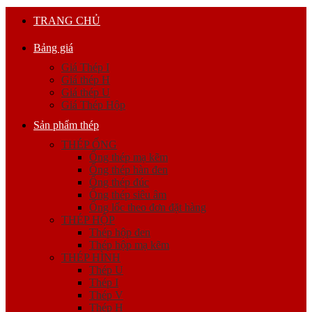
TRANG CHỦ
Bảng giá
Giá Thép I
Giá thép H
Giá thép U
Giá Thép Hộp
Sản phẩm thép
THÉP ỐNG
Ống thép mạ kẽm
Ống thép hàn đen
Ống thép đúc
Ống thép siêu âm
Ống lốc theo đơn đặt hàng
THÉP HỘP
Thép hộp đen
Thép hộp mạ kẽm
THÉP HÌNH
Thép U
Thép I
Thép V
Thép H