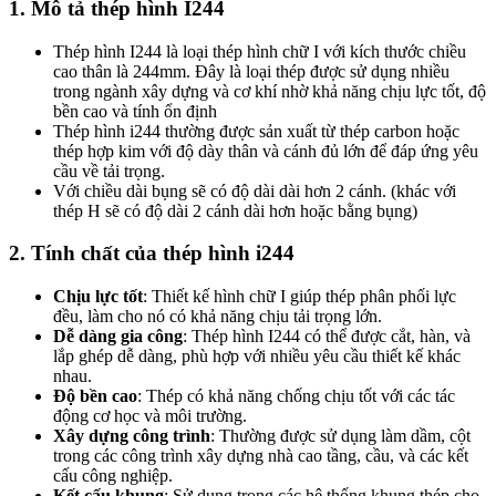
1. Mô tả thép hình I244
Thép hình I244 là loại thép hình chữ I với kích thước chiều
cao thân là 244mm. Đây là loại thép được sử dụng nhiều
trong ngành xây dựng và cơ khí nhờ khả năng chịu lực tốt, độ
bền cao và tính ổn định
Thép hình i244 thường được sản xuất từ thép carbon hoặc
thép hợp kim với độ dày thân và cánh đủ lớn để đáp ứng yêu
cầu về tải trọng.
Với chiều dài bụng sẽ có độ dài dài hơn 2 cánh. (khác với
thép H sẽ có độ dài 2 cánh dài hơn hoặc bằng bụng)
2. Tính chất của thép hình i244
Chịu lực tốt
: Thiết kế hình chữ I giúp thép phân phối lực
đều, làm cho nó có khả năng chịu tải trọng lớn.
Dễ dàng gia công
: Thép hình I244 có thể được cắt, hàn, và
lắp ghép dễ dàng, phù hợp với nhiều yêu cầu thiết kế khác
nhau.
Độ bền cao
: Thép có khả năng chống chịu tốt với các tác
động cơ học và môi trường.
Xây dựng công trình
: Thường được sử dụng làm dầm, cột
trong các công trình xây dựng nhà cao tầng, cầu, và các kết
cấu công nghiệp.
Kết cấu khung
: Sử dụng trong các hệ thống khung thép cho