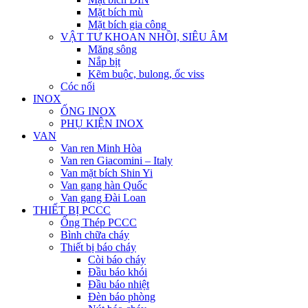
Mặt bích mù
Mặt bích gia công
VẬT TƯ KHOAN NHỒI, SIÊU ÂM
Măng sông
Nắp bịt
Kẽm buộc, bulong, ốc viss
Cóc nối
INOX
ỐNG INOX
PHỤ KIỆN INOX
VAN
Van ren Minh Hòa
Van ren Giacomini – Italy
Van mặt bích Shin Yi
Van gang hàn Quốc
Van gang Đài Loan
THIẾT BỊ PCCC
Ống Thép PCCC
Bình chữa cháy
Thiết bị báo cháy
Còi báo cháy
Đầu báo khói
Đầu báo nhiệt
Đèn báo phòng