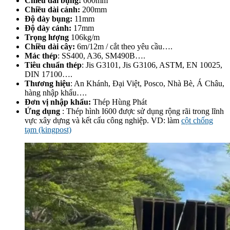
Chiều dài bụng:
600mm
Chiều dài cánh:
200mm
Độ dày bụng:
11mm
Độ dày cánh:
17mm
Trọng lượng
106kg/m
Chiều dài cây:
6m/12m / cắt theo yêu cầu….
Mác thép
: SS400, A36, SM490B….
Tiêu chuẩn thép
: Jis G3101, Jis G3106, ASTM, EN 10025,
DIN 17100….
Thương hiệu
: An Khánh, Đại Việt, Posco, Nhà Bè, Á Châu,
hàng nhập khẩu….
Đơn vị nhập khẩu:
Thép Hùng Phát
Ứng dụng
: Thép hình I600 được sử dụng rộng rãi trong lĩnh
vực xây dựng và kết cấu công nghiệp. VD: làm
cột chống
tạm (kingpost)