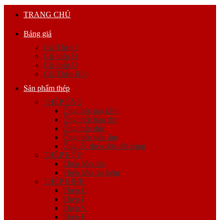
TRANG CHỦ
Bảng giá
Giá Thép I
Giá thép H
Giá thép U
Giá Thép Hộp
Sản phẩm thép
THÉP ỐNG
Ống thép mạ kẽm
Ống thép hàn đen
Ống thép đúc
Ống thép siêu âm
Ống lốc theo đơn đặt hàng
THÉP HỘP
Thép hộp đen
Thép hộp mạ kẽm
THÉP HÌNH
Thép U
Thép I
Thép V
Thép H