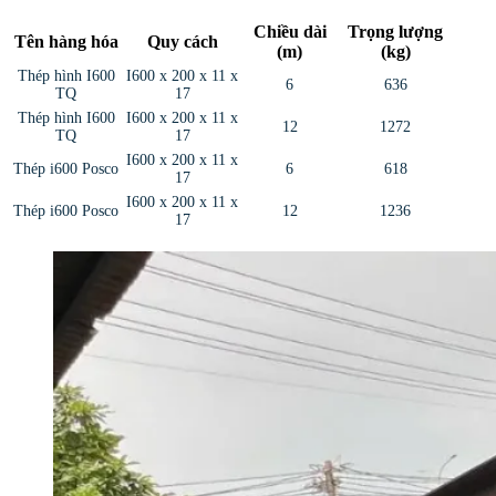
Chiều dài
Trọng lượng
Tên hàng hóa
Quy cách
(m)
(kg)
Thép hình I600
I600 x 200 x 11 x
6
636
TQ
17
Thép hình I600
I600 x 200 x 11 x
12
1272
TQ
17
I600 x 200 x 11 x
Thép i600 Posco
6
618
17
I600 x 200 x 11 x
Thép i600 Posco
12
1236
17