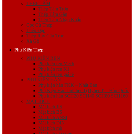
THÉP TẤM
Thép Tấm Trơn
Thép Tấm Gân
Thép Tấm Nhập Khẩu
Cọc Cừ Thép
Thép Đặc
Thép Ray Cầu Trục
Xà Gồ
Phụ Kiện Thép
PHỤ KIỆN REN
Phụ kiện ren Mech
Phụ kiện ren K1
Phụ kiện ren giá rẻ
PHỤ KIỆN HÀN
Phụ kiện hàn FKK – Nhật Bản
Phụ Kiện Hàn Jinil bend (Dybend) – Hàn Quốc
Phụ kiện hàn SCH20 SCH40 SCH80 SCH160
MẶT BÍCH
Mặt bích JIS
Mặt bích BS
Mặt bích ANSI
Mặt bích DIN
Mặt bích mù
Mặt bích gia công