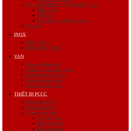
VẬT TƯ KHOAN NHỒI, SIÊU ÂM
Măng sông
Nắp bịt
Kẽm buộc, bulong, ốc viss
Cóc nối
INOX
ỐNG INOX
PHỤ KIỆN INOX
VAN
Van ren Minh Hòa
Van ren Giacomini – Italy
Van mặt bích Shin Yi
Van gang hàn Quốc
Van gang Đài Loan
THIẾT BỊ PCCC
Ống Thép PCCC
Bình chữa cháy
Thiết bị báo cháy
Còi báo cháy
Đầu báo khói
Đầu báo nhiệt