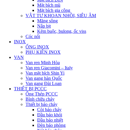
Mặt bích mù
Mặt bích gia công
VẬT TƯ KHOAN NHỒI, SIÊU ÂM
Măng sông
Nắp bịt
Kẽm buộc, bulong, ốc viss
Cóc nối
INOX
ỐNG INOX
PHỤ KIỆN INOX
VAN
Van ren Minh Hòa
Van ren Giacomini – Italy
Van mặt bích Shin Yi
Van gang hàn Quốc
Van gang Đài Loan
THIẾT BỊ PCCC
Ống Thép PCCC
Bình chữa cháy
Thiết bị báo cháy
Còi báo cháy
Đầu báo khói
Đầu báo nhiệt
Đèn báo phòng