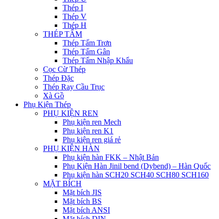
Thép I
Thép V
Thép H
THÉP TẤM
Thép Tấm Trơn
Thép Tấm Gân
Thép Tấm Nhập Khẩu
Cọc Cừ Thép
Thép Đặc
Thép Ray Cầu Trục
Xà Gồ
Phụ Kiện Thép
PHỤ KIỆN REN
Phụ kiện ren Mech
Phụ kiện ren K1
Phụ kiện ren giá rẻ
PHỤ KIỆN HÀN
Phụ kiện hàn FKK – Nhật Bản
Phụ Kiện Hàn Jinil bend (Dybend) – Hàn Quốc
Phụ kiện hàn SCH20 SCH40 SCH80 SCH160
MẶT BÍCH
Mặt bích JIS
Mặt bích BS
Mặt bích ANSI
Mặt bích DIN