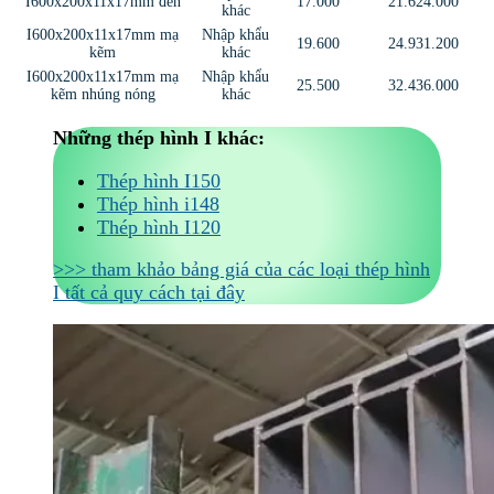
I600x200x11x17mm đen
17.000
21.624.000
khác
I600x200x11x17mm mạ
Nhập khẩu
19.600
24.931.200
kẽm
khác
I600x200x11x17mm mạ
Nhập khẩu
25.500
32.436.000
kẽm nhúng nóng
khác
Những thép hình I khác:
Thép hình I150
Thép hình i148
Thép hình I120
>>> tham khảo bảng giá của các loại thép hình
I tất cả quy cách tại đây