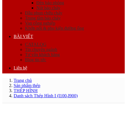
Đèn báo phòng
Nút báo cháy
Đầu phun chữa cháy
Trung tâm báo cháy
Van công nghiệp
Khớp nối & phụ kiện đường ống
BÀI VIẾT
CATALOG
Tin chuyên ngành
Tư vấn khách hàng
Blog tin tức
Liên hệ
Trang chủ
Sản phẩm thép
THÉP HÌNH
Danh sách Thép Hình I (I100-I900)