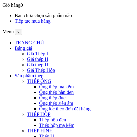
Giỏ hàng
0
Bạn chưa chọn sản phẩm nào
Tiếp tục mua hàng
Menu
x
TRANG CHỦ
Bảng giá
Giá Thép I
Giá thép H
Giá thép U
Giá Thép Hộp
Sản phẩm thép
THÉP ỐNG
Ống thép mạ kẽm
Ống thép hàn đen
Ống thép đúc
Ống thép siêu âm
Ống lốc theo đơn đặt hàng
THÉP HỘP
Thép hộp đen
Thép hộp mạ kẽm
THÉP HÌNH
Thép U