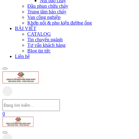
Nút báo cháy
Đầu phun chữa cháy
Trung tâm báo cháy
Van công nghiệp
Khớp nối & phụ kiện đường ống
BÀI VIẾT
CATALOG
Tin chuyên ngành
Tư vấn khách hàng
Blog tin tức
Liên hệ
0