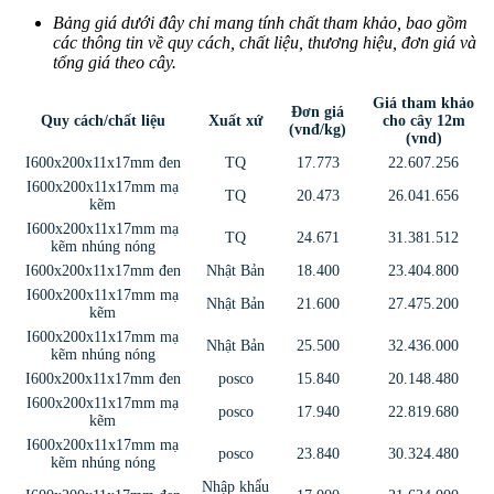
Bảng giá dưới đây chỉ mang tính chất tham khảo, bao gồm
các thông tin về quy cách, chất liệu, thương hiệu, đơn giá và
tổng giá theo cây.
Giá tham khảo
Đơn giá
Quy cách/chất liệu
Xuất xứ
cho cây 12m
(vnđ/kg)
(vnd)
I600x200x11x17mm đen
TQ
17.773
22.607.256
I600x200x11x17mm mạ
TQ
20.473
26.041.656
kẽm
I600x200x11x17mm mạ
TQ
24.671
31.381.512
kẽm nhúng nóng
I600x200x11x17mm đen
Nhật Bản
18.400
23.404.800
I600x200x11x17mm mạ
Nhật Bản
21.600
27.475.200
kẽm
I600x200x11x17mm mạ
Nhật Bản
25.500
32.436.000
kẽm nhúng nóng
I600x200x11x17mm đen
posco
15.840
20.148.480
I600x200x11x17mm mạ
posco
17.940
22.819.680
kẽm
I600x200x11x17mm mạ
posco
23.840
30.324.480
kẽm nhúng nóng
Nhập khẩu