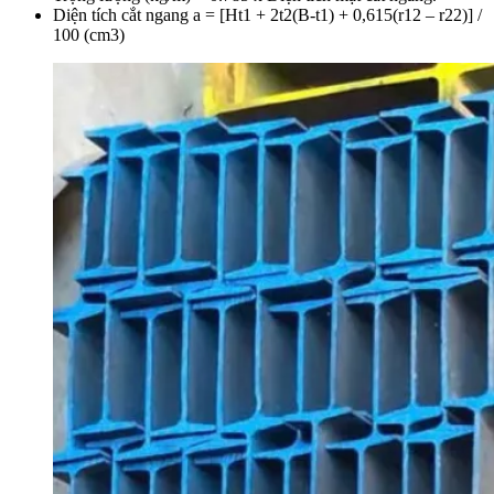
Diện tích cắt ngang a = [Ht1 + 2t2(B-t1) + 0,615(r12 – r22)] /
100 (cm3)