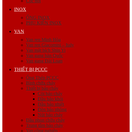
Cóc nối
INOX
ỐNG INOX
PHỤ KIỆN INOX
VAN
Van ren Minh Hòa
Van ren Giacomini – Italy
Van mặt bích Shin Yi
Van gang hàn Quốc
Van gang Đài Loan
THIẾT BỊ PCCC
Ống Thép PCCC
Bình chữa cháy
Thiết bị báo cháy
Còi báo cháy
Đầu báo khói
Đầu báo nhiệt
Đèn báo phòng
Nút báo cháy
Đầu phun chữa cháy
Trung tâm báo cháy
Van công nghiệp