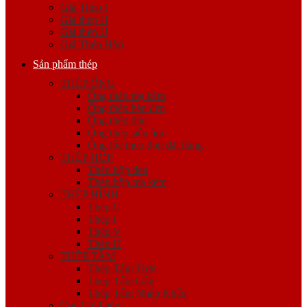
Giá Thép I
Giá thép H
Giá thép U
Giá Thép Hộp
Sản phẩm thép
THÉP ỐNG
Ống thép mạ kẽm
Ống thép hàn đen
Ống thép đúc
Ống thép siêu âm
Ống lốc theo đơn đặt hàng
THÉP HỘP
Thép hộp đen
Thép hộp mạ kẽm
THÉP HÌNH
Thép U
Thép I
Thép V
Thép H
THÉP TẤM
Thép Tấm Trơn
Thép Tấm Gân
Thép Tấm Nhập Khẩu
Cọc Cừ Thép