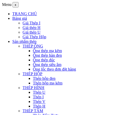
Menu
x
TRANG CHỦ
Bảng giá
Giá Thép I
Giá thép H
Giá thép U
Giá Thép Hộp
Sản phẩm thép
THÉP ỐNG
Ống thép mạ kẽm
Ống thép hàn đen
Ống thép đúc
Ống thép siêu âm
Ống lốc theo đơn đặt hàng
THÉP HỘP
Thép hộp đen
Thép hộp mạ kẽm
THÉP HÌNH
Thép U
Thép I
Thép V
Thép H
THÉP TẤM