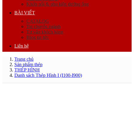
Khớp nối & phụ kiện đường ống
BÀI VIẾT
CATALOG
Tin chuyên ngành
Tư vấn khách hàng
Blog tin tức
Liên hệ
Trang chủ
Sản phẩm thép
THÉP HÌNH
Danh sách Thép Hình I (I100-I900)