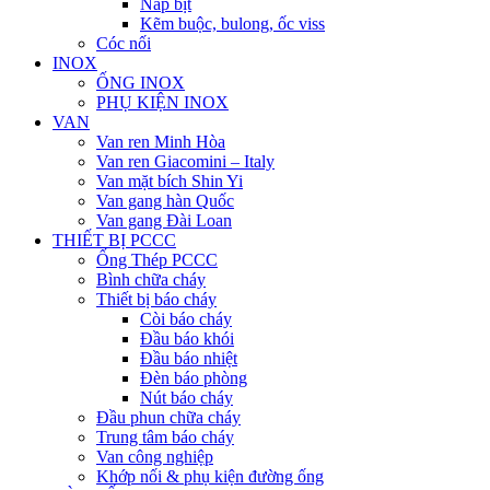
Nắp bịt
Kẽm buộc, bulong, ốc viss
Cóc nối
INOX
ỐNG INOX
PHỤ KIỆN INOX
VAN
Van ren Minh Hòa
Van ren Giacomini – Italy
Van mặt bích Shin Yi
Van gang hàn Quốc
Van gang Đài Loan
THIẾT BỊ PCCC
Ống Thép PCCC
Bình chữa cháy
Thiết bị báo cháy
Còi báo cháy
Đầu báo khói
Đầu báo nhiệt
Đèn báo phòng
Nút báo cháy
Đầu phun chữa cháy
Trung tâm báo cháy
Van công nghiệp
Khớp nối & phụ kiện đường ống