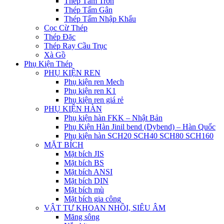
Thép Tấm Trơn
Thép Tấm Gân
Thép Tấm Nhập Khẩu
Cọc Cừ Thép
Thép Đặc
Thép Ray Cầu Trục
Xà Gồ
Phụ Kiện Thép
PHỤ KIỆN REN
Phụ kiện ren Mech
Phụ kiện ren K1
Phụ kiện ren giá rẻ
PHỤ KIỆN HÀN
Phụ kiện hàn FKK – Nhật Bản
Phụ Kiện Hàn Jinil bend (Dybend) – Hàn Quốc
Phụ kiện hàn SCH20 SCH40 SCH80 SCH160
MẶT BÍCH
Mặt bích JIS
Mặt bích BS
Mặt bích ANSI
Mặt bích DIN
Mặt bích mù
Mặt bích gia công
VẬT TƯ KHOAN NHỒI, SIÊU ÂM
Măng sông