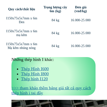
Trọng lượng cây
Đơn giá
Quy cách/chất liệu
6m (kg)
(vnđ/kg)
I150x75x5x7mm x 6m
84 kg
16.000-25.000
Đen
I150x75x5x7mm x 6m
84 kg
16.000-25.000
mạ kẽm
I150x75x5x7mm x 6m
84 kg
16.000-25.000
Mạ kẽm nhúng nóng
Những thép hình I khác:
Thép Hình I600
Thép Hình I800
Thép hình I120
>>> tham khảo thêm bảng giá tất cả quy cách
thép hình i tại đây