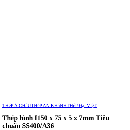
THéP Á CHâU
THéP AN KHáNH
THéP ĐạI VIệT
Thép hình I150 x 75 x 5 x 7mm Tiêu
chuẩn SS400/A36