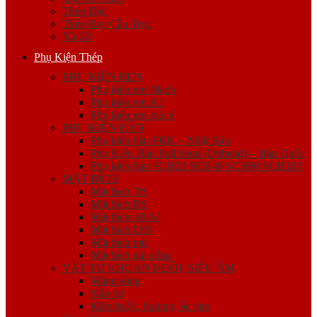
Thép Đặc
Thép Ray Cầu Trục
Xà Gồ
Phụ Kiện Thép
PHỤ KIỆN REN
Phụ kiện ren Mech
Phụ kiện ren K1
Phụ kiện ren giá rẻ
PHỤ KIỆN HÀN
Phụ kiện hàn FKK – Nhật Bản
Phụ Kiện Hàn Jinil bend (Dybend) – Hàn Quốc
Phụ kiện hàn SCH20 SCH40 SCH80 SCH160
MẶT BÍCH
Mặt bích JIS
Mặt bích BS
Mặt bích ANSI
Mặt bích DIN
Mặt bích mù
Mặt bích gia công
VẬT TƯ KHOAN NHỒI, SIÊU ÂM
Măng sông
Nắp bịt
Kẽm buộc, bulong, ốc viss