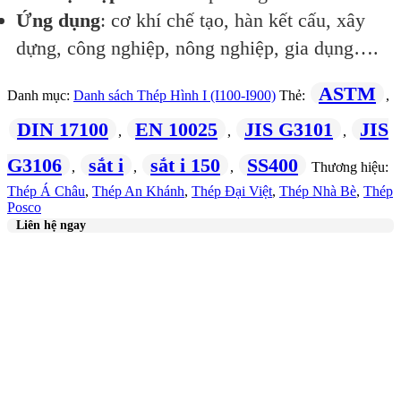
Ứng dụng
: cơ khí chế tạo, hàn kết cấu, xây
dựng, công nghiệp, nông nghiệp, gia dụng….
ASTM
Danh mục:
Danh sách Thép Hình I (I100-I900)
Thẻ:
,
DIN 17100
EN 10025
JIS G3101
JIS
,
,
,
G3106
sắt i
sắt i 150
SS400
,
,
,
Thương hiệu:
Thép Á Châu
,
Thép An Khánh
,
Thép Đại Việt
,
Thép Nhà Bè
,
Thép
Posco
Liên hệ ngay