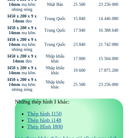
14mm
mạ kẽm
Nhật Bản
25.500
23.256.000
nhúng nóng
I450 x 200 x 9 x
Trung Quốc
15.840
14.446.080
14mm
đen
I450 x 200 x 9 x
Trung Quốc
17.940
16.388.640
14mm
mạ kẽm
I450 x 200 x 9 x
14mm
mạ kẽm
Trung Quốc
23.840
21.742.080
nhúng nóng
I450 x 200 x 9 x
Nhập khẩu
17.000
15.504.000
14mm
đen
khác
I450 x 200 x 9 x
Nhập khẩu
19.600
17.875.200
14mm
mạ kẽm
khác
I450 x 200 x 9 x
Nhập khẩu
14mm
mạ kẽm
25.500
23.256.000
khác
nhúng nóng
Những thép hình I khác:
Thép hình I150
Thép hình i148
Thép Hình I800