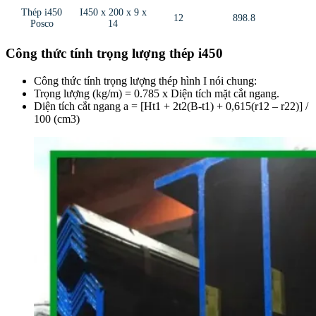
Thép i450
I450 x 200 x 9 x
12
898.8
Posco
14
Công thức tính trọng lượng thép i450
Công thức tính trọng lượng thép hình I nói chung:
Trọng lượng (kg/m) = 0.785 x Diện tích mặt cắt ngang.
Diện tích cắt ngang a = [Ht1 + 2t2(B-t1) + 0,615(r12 – r22)] /
100 (cm3)