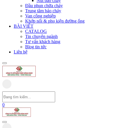
Nút báo cháy
Đầu phun chữa cháy
Trung tâm báo cháy
Van công nghiệp
Khớp nối & phụ kiện đường ống
BÀI VIẾT
CATALOG
Tin chuyên ngành
Tư vấn khách hàng
Blog tin tức
Liên hệ
0