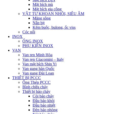
Mặt bích mù
Mặt bích gia công
VẬT TƯ KHOAN NHỒI, SIÊU ÂM
Măng sông
Nắp bịt
Kẽm buộc, bulong, ốc viss
Cóc nối
INOX
ỐNG INOX
PHỤ KIỆN INOX
VAN
Van ren Minh Hòa
Van ren Giacomini – Italy
Van mặt bích Shin Yi
Van gang hàn Quốc
Van gang Đài Loan
THIẾT BỊ PCCC
Ống Thép PCCC
Bình chữa cháy
Thiết bị báo cháy
Còi báo cháy
Đầu báo khói
Đầu báo nhiệt
Đèn báo phòng