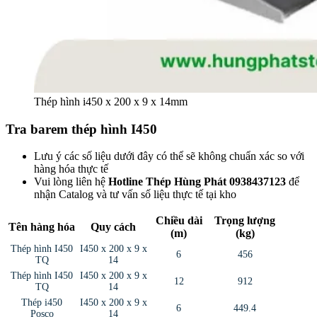
Thép hình i450 x 200 x 9 x 14mm
Tra barem thép hình I450
Lưu ý các số liệu dưới đây có thể sẽ không chuẩn xác so với
hàng hóa thực tế
Vui lòng liên hệ
Hotline Thép Hùng Phát 0938437123
để
nhận Catalog và tư vấn số liệu thực tế tại kho
Chiều dài
Trọng lượng
Tên hàng hóa
Quy cách
(m)
(kg)
Thép hình I450
I450 x 200 x 9 x
6
456
TQ
14
Thép hình I450
I450 x 200 x 9 x
12
912
TQ
14
Thép i450
I450 x 200 x 9 x
6
449.4
Posco
14