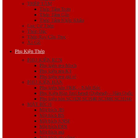
THÉP TẤM
Thép Tấm Trơn
Thép Tấm Gân
Thép Tấm Nhập Khẩu
Cọc Cừ Thép
Thép Đặc
Thép Ray Cầu Trục
Xà Gồ
Phụ Kiện Thép
PHỤ KIỆN REN
Phụ kiện ren Mech
Phụ kiện ren K1
Phụ kiện ren giá rẻ
PHỤ KIỆN HÀN
Phụ kiện hàn FKK – Nhật Bản
Phụ Kiện Hàn Jinil bend (Dybend) – Hàn Quốc
Phụ kiện hàn SCH20 SCH40 SCH80 SCH160
MẶT BÍCH
Mặt bích JIS
Mặt bích BS
Mặt bích ANSI
Mặt bích DIN
Mặt bích mù
Mặt bích gia công