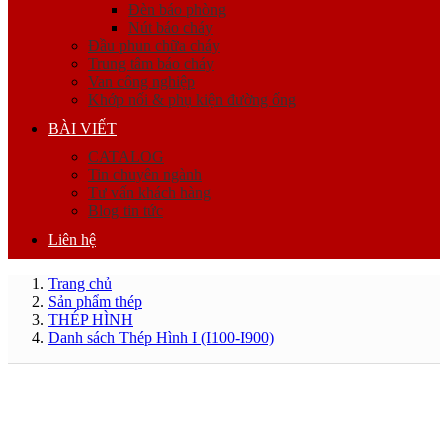
Đèn báo phòng
Nút báo cháy
Đầu phun chữa cháy
Trung tâm báo cháy
Van công nghiệp
Khớp nối & phụ kiện đường ống
BÀI VIẾT
CATALOG
Tin chuyên ngành
Tư vấn khách hàng
Blog tin tức
Liên hệ
Trang chủ
Sản phẩm thép
THÉP HÌNH
Danh sách Thép Hình I (I100-I900)