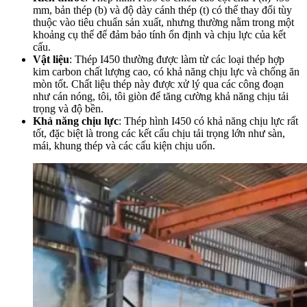
mm, bản thép (b) và độ dày cánh thép (t) có thể thay đổi tùy
thuộc vào tiêu chuẩn sản xuất, nhưng thường nằm trong một
khoảng cụ thể để đảm bảo tính ổn định và chịu lực của kết
cấu.
Vật liệu
: Thép I450 thường được làm từ các loại thép hợp
kim carbon chất lượng cao, có khả năng chịu lực và chống ăn
mòn tốt. Chất liệu thép này được xử lý qua các công đoạn
như cán nóng, tôi, tôi giòn để tăng cường khả năng chịu tải
trọng và độ bền.
Khả năng chịu lực
: Thép hình I450 có khả năng chịu lực rất
tốt, đặc biệt là trong các kết cấu chịu tải trọng lớn như sàn,
mái, khung thép và các cấu kiện chịu uốn.