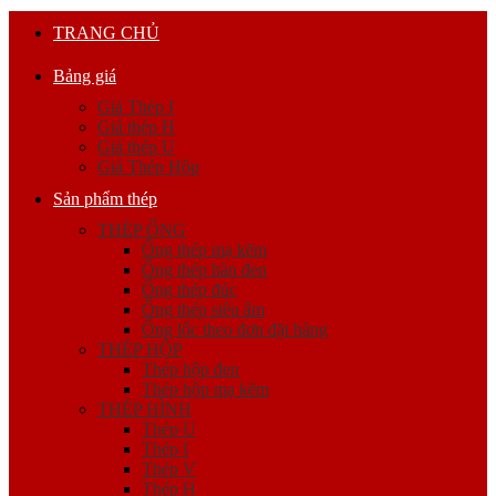
TRANG CHỦ
Bảng giá
Giá Thép I
Giá thép H
Giá thép U
Giá Thép Hộp
Sản phẩm thép
THÉP ỐNG
Ống thép mạ kẽm
Ống thép hàn đen
Ống thép đúc
Ống thép siêu âm
Ống lốc theo đơn đặt hàng
THÉP HỘP
Thép hộp đen
Thép hộp mạ kẽm
THÉP HÌNH
Thép U
Thép I
Thép V
Thép H