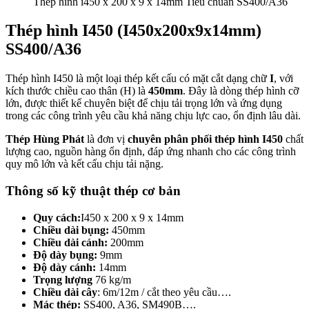
Thép hình i450 x 200 x 9 x 14mm Tiêu chuẩn SS400/A36
Thép hình I450 (I450x200x9x14mm)
SS400/A36
Thép hình I450 là một loại thép kết cấu có mặt cắt dạng chữ
I
, với
kích thước chiều cao thân (H) là
450mm
. Đây là dòng thép hình cỡ
lớn, được thiết kế chuyên biệt để chịu tải trọng lớn và ứng dụng
trong các công trình yêu cầu khả năng chịu lực cao, ổn định lâu dài.
Thép Hùng Phát
là đơn vị
chuyên phân phối thép hình I450
chất
lượng cao, nguồn hàng ổn định, đáp ứng nhanh cho các công trình
quy mô lớn và kết cấu chịu tải nặng.
Thông số kỹ thuật thép cơ bản
Quy cách:
I450 x 200 x 9 x 14mm
Chiều dài bụng:
450mm
Chiều dài cánh:
200mm
Độ dày bụng:
9mm
Độ dày cánh:
14mm
Trọng lượng
76 kg/m
Chiều dài cây
: 6m/12m / cắt theo yêu cầu….
Mác thép:
SS400, A36, SM490B….