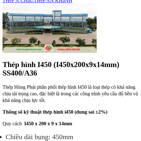
THéP Á CHâU
THéP AN KHáNH
Thép hình I450 (I450x200x9x14mm)
SS400/A36
Thép Hùng Phát phân phối thép hình I450 là loại thép có khả năng
chịu tải trọng cao, đặc biệt là trong các công trình yêu cầu độ bền và
khả năng chịu lực tốt.
Thông số kỹ thuật thép hình i450 (dung sai ±2%)
Quy cách
I
4
50 x
200
x
9
x
14mm
Chiều dài bụng: 450mm