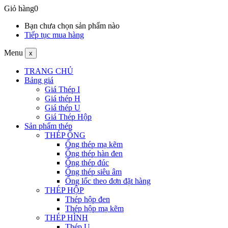
Giỏ hàng
0
Bạn chưa chọn sản phẩm nào
Tiếp tục mua hàng
Menu
x
TRANG CHỦ
Bảng giá
Giá Thép I
Giá thép H
Giá thép U
Giá Thép Hộp
Sản phẩm thép
THÉP ỐNG
Ống thép mạ kẽm
Ống thép hàn đen
Ống thép đúc
Ống thép siêu âm
Ống lốc theo đơn đặt hàng
THÉP HỘP
Thép hộp đen
Thép hộp mạ kẽm
THÉP HÌNH
Thép U