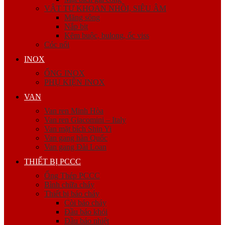
VẬT TƯ KHOAN NHỒI, SIÊU ÂM
Măng sông
Nắp bịt
Kẽm buộc, bulong, ốc viss
Cóc nối
INOX
ỐNG INOX
PHỤ KIỆN INOX
VAN
Van ren Minh Hòa
Van ren Giacomini – Italy
Van mặt bích Shin Yi
Van gang hàn Quốc
Van gang Đài Loan
THIẾT BỊ PCCC
Ống Thép PCCC
Bình chữa cháy
Thiết bị báo cháy
Còi báo cháy
Đầu báo khói
Đầu báo nhiệt