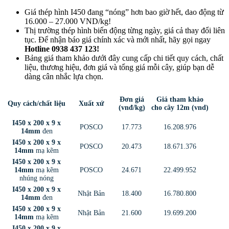
Giá thép hình I450 đang “nóng” hơn bao giờ hết, dao động từ
16.000 – 27.000 VND/kg!
Thị trường thép hình biến động từng ngày, giá cả thay đổi liên
tục. Để nhận báo giá chính xác và mới nhất, hãy gọi ngay
Hotline 0938 437 123
!
Bảng giá tham khảo dưới đây
cung cấp chi tiết quy cách, chất
liệu, thương hiệu, đơn giá và tổng giá mỗi cây, giúp bạn dễ
dàng cân nhắc lựa chọn.
Đơn giá
Giá tham khảo
Quy cách/chất liệu
Xuất xứ
(vnđ/kg)
cho cây 12m (vnd)
I450 x 200 x 9 x
POSCO
17.773
16.208.976
14mm
đen
I450 x 200 x 9 x
POSCO
20.473
18.671.376
14mm
mạ kẽm
I450 x 200 x 9 x
14mm
mạ kẽm
POSCO
24.671
22.499.952
nhúng nóng
I450 x 200 x 9 x
Nhật Bản
18.400
16.780.800
14mm
đen
I450 x 200 x 9 x
Nhật Bản
21.600
19.699.200
14mm
mạ kẽm
I450 x 200 x 9 x