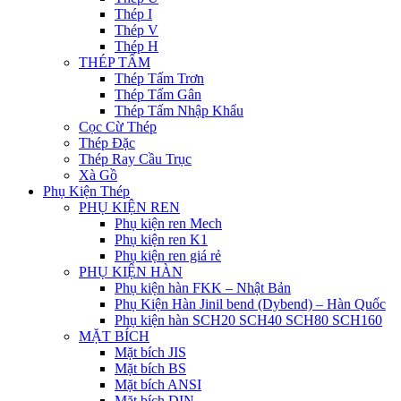
Thép I
Thép V
Thép H
THÉP TẤM
Thép Tấm Trơn
Thép Tấm Gân
Thép Tấm Nhập Khẩu
Cọc Cừ Thép
Thép Đặc
Thép Ray Cầu Trục
Xà Gồ
Phụ Kiện Thép
PHỤ KIỆN REN
Phụ kiện ren Mech
Phụ kiện ren K1
Phụ kiện ren giá rẻ
PHỤ KIỆN HÀN
Phụ kiện hàn FKK – Nhật Bản
Phụ Kiện Hàn Jinil bend (Dybend) – Hàn Quốc
Phụ kiện hàn SCH20 SCH40 SCH80 SCH160
MẶT BÍCH
Mặt bích JIS
Mặt bích BS
Mặt bích ANSI
Mặt bích DIN