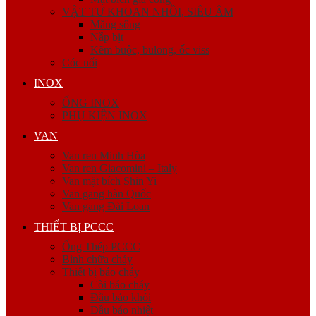
VẬT TƯ KHOAN NHỒI, SIÊU ÂM
Măng sông
Nắp bịt
Kẽm buộc, bulong, ốc viss
Cóc nối
INOX
ỐNG INOX
PHỤ KIỆN INOX
VAN
Van ren Minh Hòa
Van ren Giacomini – Italy
Van mặt bích Shin Yi
Van gang hàn Quốc
Van gang Đài Loan
THIẾT BỊ PCCC
Ống Thép PCCC
Bình chữa cháy
Thiết bị báo cháy
Còi báo cháy
Đầu báo khói
Đầu báo nhiệt