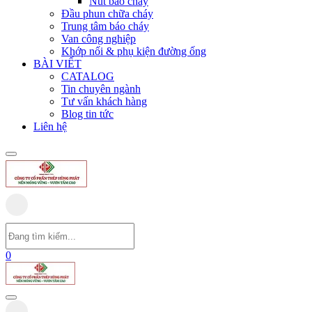
Nút báo cháy
Đầu phun chữa cháy
Trung tâm báo cháy
Van công nghiệp
Khớp nối & phụ kiện đường ống
BÀI VIẾT
CATALOG
Tin chuyên ngành
Tư vấn khách hàng
Blog tin tức
Liên hệ
0