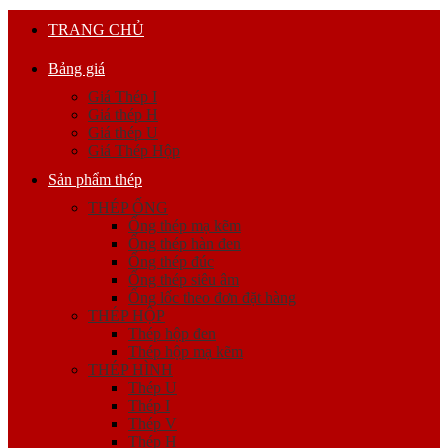
TRANG CHỦ
Bảng giá
Giá Thép I
Giá thép H
Giá thép U
Giá Thép Hộp
Sản phẩm thép
THÉP ỐNG
Ống thép mạ kẽm
Ống thép hàn đen
Ống thép đúc
Ống thép siêu âm
Ống lốc theo đơn đặt hàng
THÉP HỘP
Thép hộp đen
Thép hộp mạ kẽm
THÉP HÌNH
Thép U
Thép I
Thép V
Thép H