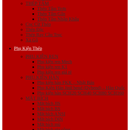
THÉP TẤM
Thép Tấm Trơn
Thép Tấm Gân
Thép Tấm Nhập Khẩu
Cọc Cừ Thép
Thép Đặc
Thép Ray Cầu Trục
Xà Gồ
Phụ Kiện Thép
PHỤ KIỆN REN
Phụ kiện ren Mech
Phụ kiện ren K1
Phụ kiện ren giá rẻ
PHỤ KIỆN HÀN
Phụ kiện hàn FKK – Nhật Bản
Phụ Kiện Hàn Jinil bend (Dybend) – Hàn Quốc
Phụ kiện hàn SCH20 SCH40 SCH80 SCH160
MẶT BÍCH
Mặt bích JIS
Mặt bích BS
Mặt bích ANSI
Mặt bích DIN
Mặt bích mù
Mặt bích gia công