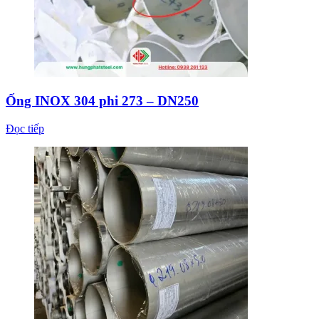
Ống INOX 304 phi 273 – DN250
Đọc tiếp