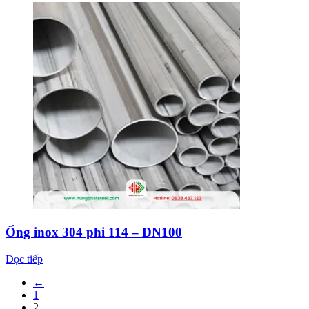
Ống inox 304 phi 114 – DN100
Đọc tiếp
←
1
2