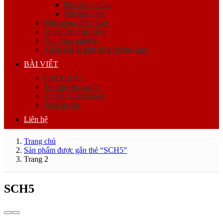
Đèn báo phòng
Nút báo cháy
Đầu phun chữa cháy
Trung tâm báo cháy
Van công nghiệp
Khớp nối & phụ kiện đường ống
BÀI VIẾT
CATALOG
Tin chuyên ngành
Tư vấn khách hàng
Blog tin tức
Liên hệ
Trang chủ
Sản phẩm được gắn thẻ “SCH5”
Trang 2
SCH5