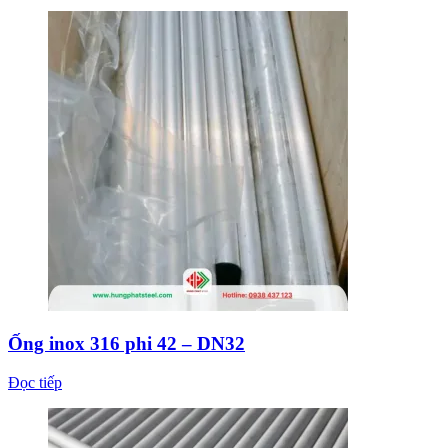
Ống inox 316 phi 42 – DN32
Đọc tiếp