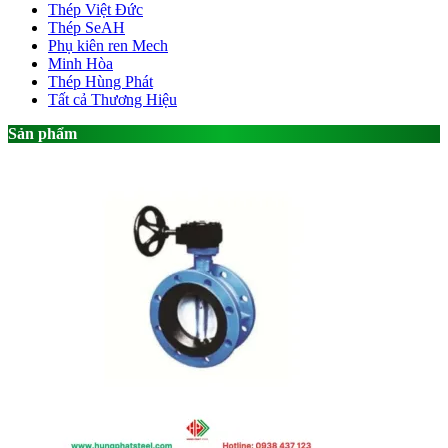
Thép Việt Đức
Thép SeAH
Phụ kiên ren Mech
Minh Hòa
Thép Hùng Phát
Tất cả Thương Hiệu
Sản phẩm