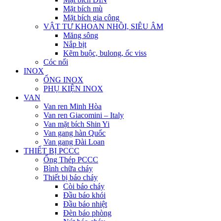
Mặt bích mù
Mặt bích gia công
VẬT TƯ KHOAN NHỒI, SIÊU ÂM
Măng sông
Nắp bịt
Kẽm buộc, bulong, ốc viss
Cóc nối
INOX
ỐNG INOX
PHỤ KIỆN INOX
VAN
Van ren Minh Hòa
Van ren Giacomini – Italy
Van mặt bích Shin Yi
Van gang hàn Quốc
Van gang Đài Loan
THIẾT BỊ PCCC
Ống Thép PCCC
Bình chữa cháy
Thiết bị báo cháy
Còi báo cháy
Đầu báo khói
Đầu báo nhiệt
Đèn báo phòng