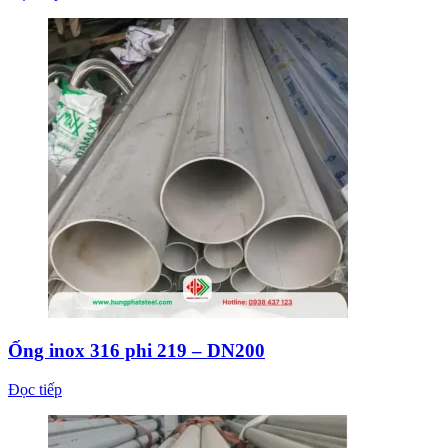
Ống inox 316 phi 219 – DN200
Đọc tiếp