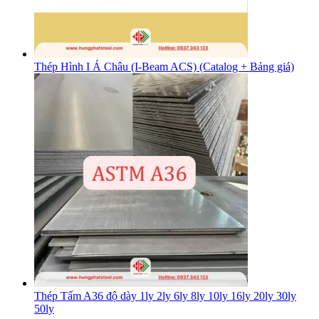
Thép Hình I Á Châu (I-Beam ACS) (Catalog + Bảng giá)
Thép Tấm A36 độ dày 1ly 2ly 6ly 8ly 10ly 16ly 20ly 30ly
50ly