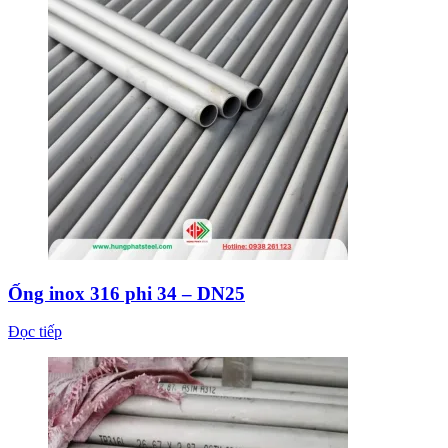
Ống inox 316 phi 34 – DN25
Đọc tiếp