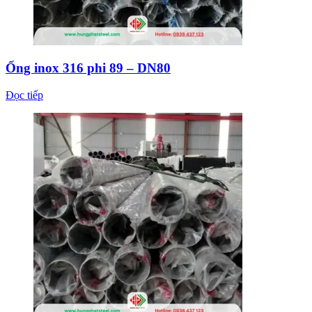
Ống inox 316 phi 89 – DN80
Đọc tiếp