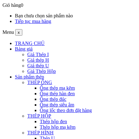
Giỏ hàng
0
Bạn chưa chọn sản phẩm nào
Tiếp tục mua hàng
Menu
x
TRANG CHỦ
Bảng giá
Giá Thép I
Giá thép H
Giá thép U
Giá Thép Hộp
Sản phẩm thép
THÉP ỐNG
Ống thép mạ kẽm
Ống thép hàn đen
Ống thép đúc
Ống thép siêu âm
Ống lốc theo đơn đặt hàng
THÉP HỘP
Thép hộp đen
Thép hộp mạ kẽm
THÉP HÌNH
Thép U