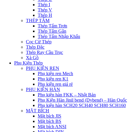
Thép I
Thép V
Thép H
THÉP TẤM
Thép Tấm Trơn
Thép Tấm Gân
Thép Tấm Nhập Khẩu
Cọc Cừ Thép
Thép Đặc
Thép Ray Cầu Trục
Xà Gồ
Phụ Kiện Thép
PHỤ KIỆN REN
Phụ kiện ren Mech
Phụ kiện ren K1
Phụ kiện ren giá rẻ
PHỤ KIỆN HÀN
Phụ kiện hàn FKK – Nhật Bản
Phụ Kiện Hàn Jinil bend (Dybend) – Hàn Quốc
Phụ kiện hàn SCH20 SCH40 SCH80 SCH160
MẶT BÍCH
Mặt bích JIS
Mặt bích BS
Mặt bích ANSI
Mặt bích DIN