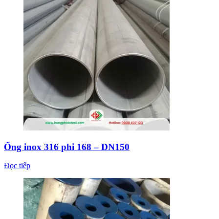
Ống inox 316 phi 168 – DN150
Đọc tiếp