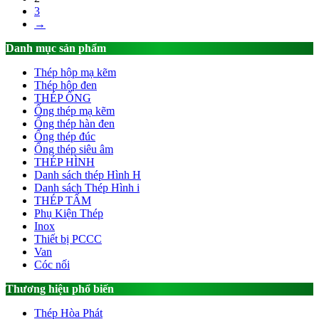
3
→
Danh mục sản phẩm
Thép hộp mạ kẽm
Thép hộp đen
THÉP ỐNG
Ống thép mạ kẽm
Ống thép hàn đen
Ống thép đúc
Ống thép siêu âm
THÉP HÌNH
Danh sách thép Hình H
Danh sách Thép Hình i
THÉP TẤM
Phụ Kiện Thép
Inox
Thiết bị PCCC
Van
Cóc nối
Thương hiệu phổ biến
Thép Hòa Phát