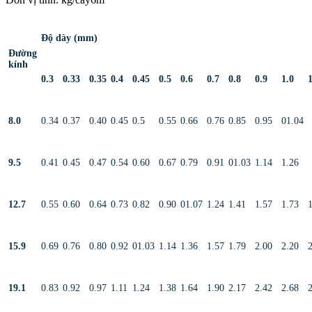
Độ dày (mm)
Đường
kính
0.3
0.33
0.35
0.4
0.45
0.5
0.6
0.7
0.8
0.9
1.0
1
8.0
0.34
0.37
0.40
0.45
0.5
0.55
0.66
0.76
0.85
0.95
01.04
9.5
0.41
0.45
0.47
0.54
0.60
0.67
0.79
0.91
01.03
1.14
1.26
12.7
0.55
0.60
0.64
0.73
0.82
0.90
01.07
1.24
1.41
1.57
1.73
15.9
0.69
0.76
0.80
0.92
01.03
1.14
1.36
1.57
1.79
2.00
2.20
19.1
0.83
0.92
0.97
1.11
1.24
1.38
1.64
1.90
2.17
2.42
2.68