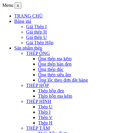
Menu
x
TRANG CHỦ
Bảng giá
Giá Thép I
Giá thép H
Giá thép U
Giá Thép Hộp
Sản phẩm thép
THÉP ỐNG
Ống thép mạ kẽm
Ống thép hàn đen
Ống thép đúc
Ống thép siêu âm
Ống lốc theo đơn đặt hàng
THÉP HỘP
Thép hộp đen
Thép hộp mạ kẽm
THÉP HÌNH
Thép U
Thép I
Thép V
Thép H
THÉP TẤM