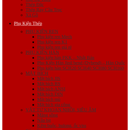
Thép Đặc
Thép Ray Cầu Trục
Xà Gồ
Phụ Kiện Thép
PHỤ KIỆN REN
Phụ kiện ren Mech
Phụ kiện ren K1
Phụ kiện ren giá rẻ
PHỤ KIỆN HÀN
Phụ kiện hàn FKK – Nhật Bản
Phụ Kiện Hàn Jinil bend (Dybend) – Hàn Quốc
Phụ kiện hàn SCH20 SCH40 SCH80 SCH160
MẶT BÍCH
Mặt bích JIS
Mặt bích BS
Mặt bích ANSI
Mặt bích DIN
Mặt bích mù
Mặt bích gia công
VẬT TƯ KHOAN NHỒI, SIÊU ÂM
Măng sông
Nắp bịt
Kẽm buộc, bulong, ốc viss