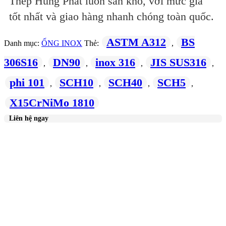
Thép Hùng Phát luôn sẵn kho, với mức giá
tốt nhất và giao hàng nhanh chóng toàn quốc.
ASTM A312
BS
Danh mục:
ỐNG INOX
Thẻ:
,
306S16
DN90
inox 316
JIS SUS316
,
,
,
,
phi 101
SCH10
SCH40
SCH5
,
,
,
,
X15CrNiMo 1810
Liên hệ ngay