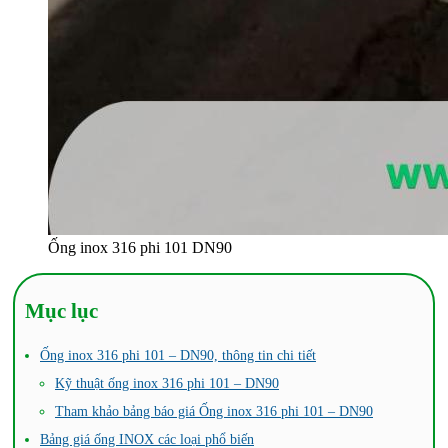
Ống inox 316 phi 101 DN90
Mục lục
Ống inox 316 phi 101 – DN90, thông tin chi tiết
Kỹ thuật ống inox 316 phi 101 – DN90
Tham khảo bảng báo giá Ống inox 316 phi 101 – DN90
Bảng giá ống INOX các loại phổ biến