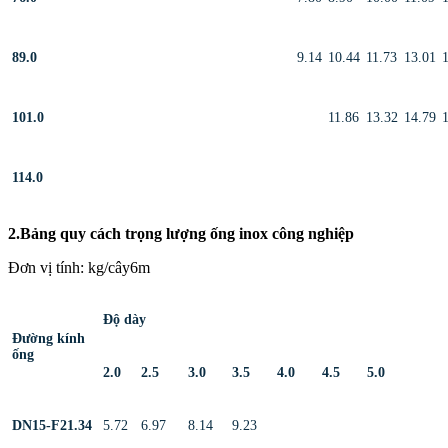
89.0
9.14
10.44
11.73
13.01
101.0
11.86
13.32
14.79
114.0
2.Bảng quy cách trọng lượng ống inox công nghiệp
Đơn vị tính: kg/cây6m
Độ dày
Đường kính
ống
2.0
2.5
3.0
3.5
4.0
4.5
5.0
DN15-F21.34
5.72
6.97
8.14
9.23