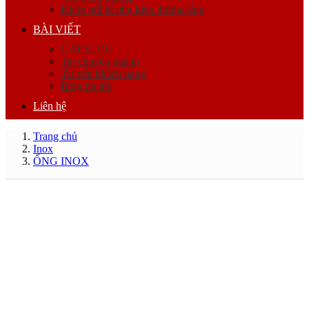
Khớp nối & phụ kiện đường ống
BÀI VIẾT
CATALOG
Tin chuyên ngành
Tư vấn khách hàng
Blog tin tức
Liên hệ
Trang chủ
Inox
ỐNG INOX