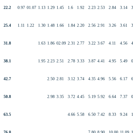
22.2
0.97
01.07
1.13
1.29
1.45
1.6
1.92
2.23
2.53
2.84
3.14
25.4
1.11
1.22
1.30
1.48
1.66
1.84
2.20
2.56
2.91
3.26
3.61
31.8
1.63
1.86
02.09
2.31
2.77
3.22
3.67
4.11
4.56
38.1
1.95
2.23
2.51
2.78
3.33
3.87
4.41
4.95
5.49
42.7
2.50
2.81
3.12
3.74
4.35
4.96
5.56
6.17
50.8
2.98
3.35
3.72
4.45
5.19
5.92
6.64
7.37
63.5
4.66
5.58
6.50
7.42
8.33
9.24
76.0
7.80
8.90
10.00
11.09