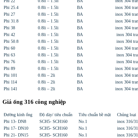
Phi 22
0.8li – 1.5li
BA
inox 304 tran
Phi 25.4
0.8li – 1.5li
BA
inox 304 tran
Phi 27
0.8li – 1.5li
BA
inox 304 tran
Phi 31.8
0.8li – 1.5li
BA
inox 304 tran
Phi 38
0.8li – 1.5li
BA
inox 304 tran
Phi 42
0.8li – 1.5li
BA
inox 304 tra
Phi 50.8
0.8li – 1.5li
BA
inox 304 tra
Phi 60
0.8li – 1.5li
BA
inox 304 tran
Phi 63
0.8li – 1.5li
BA
inox 304 tra
Phi 76
0.8li – 1.5li
BA
inox 304 tra
Phi 89
0.8li – 1.5li
BA
inox 304 tran
Phi 101
0.8li – 2li
BA
inox 304 tran
Phi 114
0.8li – 2li
BA
inox 304 tran
Phi 141
0.8li – 2li
BA
inox 304 tran
Giá ống 316 công nghiệp
Đường kính ống
Độ dày/ tiêu chuẩn
Tiêu chuẩn bề mặt
Chủng loại
Phi 13- DN8
SCH5- SCH160
No.1
inox 316/3
Phi 17- DN10
SCH5- SCH160
No.1
inox 316/3
Phi 21- DN15
SCH5- SCH160
No.1
inox 316/3