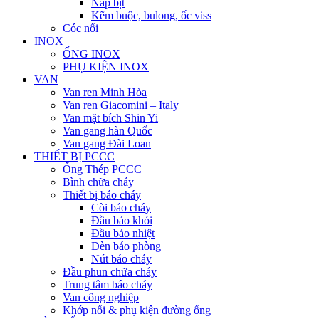
Nắp bịt
Kẽm buộc, bulong, ốc viss
Cóc nối
INOX
ỐNG INOX
PHỤ KIỆN INOX
VAN
Van ren Minh Hòa
Van ren Giacomini – Italy
Van mặt bích Shin Yi
Van gang hàn Quốc
Van gang Đài Loan
THIẾT BỊ PCCC
Ống Thép PCCC
Bình chữa cháy
Thiết bị báo cháy
Còi báo cháy
Đầu báo khói
Đầu báo nhiệt
Đèn báo phòng
Nút báo cháy
Đầu phun chữa cháy
Trung tâm báo cháy
Van công nghiệp
Khớp nối & phụ kiện đường ống