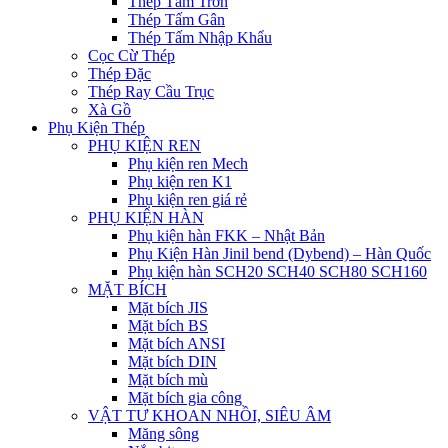
Thép Tấm Trơn
Thép Tấm Gân
Thép Tấm Nhập Khẩu
Cọc Cừ Thép
Thép Đặc
Thép Ray Cầu Trục
Xà Gồ
Phụ Kiện Thép
PHỤ KIỆN REN
Phụ kiện ren Mech
Phụ kiện ren K1
Phụ kiện ren giá rẻ
PHỤ KIỆN HÀN
Phụ kiện hàn FKK – Nhật Bản
Phụ Kiện Hàn Jinil bend (Dybend) – Hàn Quốc
Phụ kiện hàn SCH20 SCH40 SCH80 SCH160
MẶT BÍCH
Mặt bích JIS
Mặt bích BS
Mặt bích ANSI
Mặt bích DIN
Mặt bích mù
Mặt bích gia công
VẬT TƯ KHOAN NHỒI, SIÊU ÂM
Măng sông