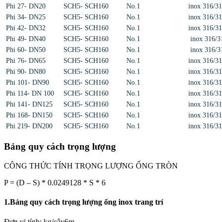
Phi 27- DN20
SCH5- SCH160
No.1
inox 316/3
Phi 34- DN25
SCH5- SCH160
No.1
inox 316/3
Phi 42- DN32
SCH5- SCH160
No.1
inox 316/3
Phi 49- DN40
SCH5- SCH160
No.1
inox 316/3
Phi 60- DN50
SCH5- SCH160
No.1
inox 316/3
Phi 76- DN65
SCH5- SCH160
No.1
inox 316/3
Phi 90- DN80
SCH5- SCH160
No.1
inox 316/3
Phi 101- DN90
SCH5- SCH160
No.1
inox 316/3
Phi 114- DN 100
SCH5- SCH160
No.1
inox 316/3
Phi 141- DN125
SCH5- SCH160
No.1
inox 316/3
Phi 168- DN150
SCH5- SCH160
No.1
inox 316/3
Phi 219- DN200
SCH5- SCH160
No.1
inox 316/3
Bảng quy cách trọng lượng
CÔNG THỨC TÍNH TRỌNG LƯỢNG ỐNG TRÒN
P = (D – S) * 0.0249128 * S * 6
1.Bảng quy cách trọng lượng ống inox trang trí
Đơn vị tính: kg/cây6m