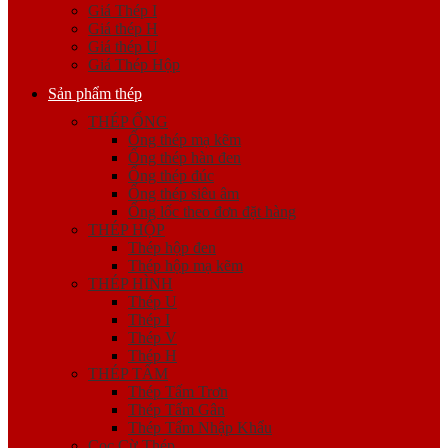
Giá Thép I
Giá thép H
Giá thép U
Giá Thép Hộp
Sản phẩm thép
THÉP ỐNG
Ống thép mạ kẽm
Ống thép hàn đen
Ống thép đúc
Ống thép siêu âm
Ống lốc theo đơn đặt hàng
THÉP HỘP
Thép hộp đen
Thép hộp mạ kẽm
THÉP HÌNH
Thép U
Thép I
Thép V
Thép H
THÉP TẤM
Thép Tấm Trơn
Thép Tấm Gân
Thép Tấm Nhập Khẩu
Cọc Cừ Thép