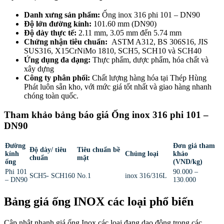
Danh xưng sản phẩm:
Ống inox 316 phi 101 – DN90
Độ lớn đường kính:
101.60 mm (DN90)
Độ dày thực tế:
2.11 mm, 3.05 mm đến 5.74 mm
Chứng nhận tiêu chuẩn:
ASTM A312, BS 306S16, JIS
SUS316, X15CrNiMo 1810, SCH5, SCH10 và SCH40
Ứng dụng đa dạng:
Thực phẩm, dược phẩm, hóa chất và
xây dựng
Công ty phân phối:
Chất lượng hàng hóa tại Thép Hùng
Phát luôn sẵn kho, với mức giá tốt nhất và giao hàng nhanh
chóng toàn quốc.
Tham khảo bảng báo giá Ống inox 316 phi 101 –
DN90
Đường
Đơn giá tham
Độ dày/ tiêu
Tiêu chuẩn bề
kính
Chủng loại
khảo
chuẩn
mặt
ống
(VND/kg)
Phi 101
90.000 –
SCH5- SCH160
No.1
inox 316/316L
– DN90
130.000
Bảng giá ống INOX các loại phổ biến
Cập nhật nhanh giá ống Inox các loại đang dao động trong các