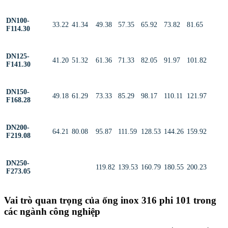
DN100-
33.22
41.34
49.38
57.35
65.92
73.82
81.65
F114.30
DN125-
41.20
51.32
61.36
71.33
82.05
91.97
101.82
F141.30
DN150-
49.18
61.29
73.33
85.29
98.17
110.11
121.97
F168.28
DN200-
64.21
80.08
95.87
111.59
128.53
144.26
159.92
F219.08
DN250-
119.82
139.53
160.79
180.55
200.23
F273.05
Vai trò quan trọng của ống inox 316 phi 101 trong
các ngành công nghiệp