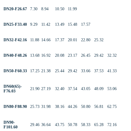
DN20-F26.67
7.30
8.94
10.50
11.99
DN25-F33.40
9.29
11.42
13.49
15.48
17.57
DN32-F42.16
11.88
14.66
17.37
20.01
22.80
25.32
DN40-F48.26
13.68
16.92
20.08
23.17
26.45
29.42
32.32
DN50-F60.33
17.25
21.38
25.44
29.42
33.66
37.53
41.33
DN60(65)-
21.90
27.19
32.40
37.54
43.05
48.09
53.06
F76.03
DN80-F88.90
25.73
31.98
38.16
44.26
50.80
56.81
62.75
DN90-
29.46
36.64
43.75
50.78
58.33
65.28
72.16
F101.60