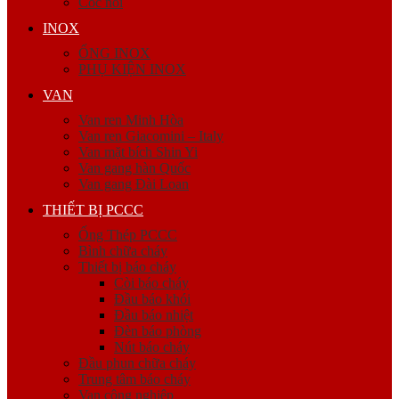
Cóc nối
INOX
ỐNG INOX
PHỤ KIỆN INOX
VAN
Van ren Minh Hòa
Van ren Giacomini – Italy
Van mặt bích Shin Yi
Van gang hàn Quốc
Van gang Đài Loan
THIẾT BỊ PCCC
Ống Thép PCCC
Bình chữa cháy
Thiết bị báo cháy
Còi báo cháy
Đầu báo khói
Đầu báo nhiệt
Đèn báo phòng
Nút báo cháy
Đầu phun chữa cháy
Trung tâm báo cháy
Van công nghiệp