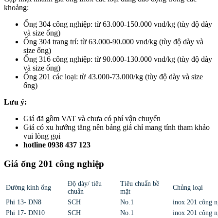
khoảng:
Ống 304 công nghiệp: từ 63.000-150.000 vnd/kg (tùy độ dày
và size ống)
Ống 304 trang trí: từ 63.000-90.000 vnd/kg (tùy độ dày và
size ống)
Ống 316 công nghiệp: từ 90.000-130.000 vnd/kg (tùy độ dày
và size ống)
Ống 201 các loại: từ 43.000-73.000/kg (tùy độ dày và size
ống)
Lưu ý:
Giá đã gồm VAT và chưa có phí vận chuyển
Giá có xu hướng tăng nên bảng giá chỉ mang tính tham khảo
vui lòng gọi
hotline 0938 437 123
Giá ống 201 công nghiệp
Độ dày/ tiêu
Tiêu chuẩn bề
Đường kính ống
Chủng loại
chuẩn
mặt
Phi 13- DN8
SCH
No.1
inox 201 công n
Phi 17- DN10
SCH
No.1
inox 201 công n