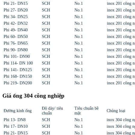
Phi 21- DN15
SCH
No.1
inox 201 công n
Phi 27- DN20
SCH
No.1
inox 201 công n
Phi 34- DN25
SCH
No.1
inox 201 công n
Phi 42- DN32
SCH
No.1
inox 201 công n
Phi 49- DN40
SCH
No.1
inox 201 công n
Phi 60- DN50
SCH
No.1
inox 201 công n
Phi 76- DN65
SCH
No.1
inox 201 công n
Phi 90- DN80
SCH
No.1
inox 201 công n
Phi 101- DN90
SCH
No.1
inox 201 công n
Phi 114- DN 100
SCH
No.1
inox 201 công n
Phi 141- DN125
SCH
No.1
inox 201 công n
Phi 168- DN150
SCH
No.1
inox 201 công n
Phi 219- DN200
SCH
No.1
inox 201 công n
Giá ống 304 công nghiệp
Độ dày/ tiêu
Tiêu chuẩn bề
Đường kính ống
Chủng loại
chuẩn
mặt
Phi 13- DN8
SCH
No.1
inox 304 công n
Phi 17- DN10
SCH
No.1
inox 304 công n
Phi 21- DN15
SCH
No.1
inox 304 công n