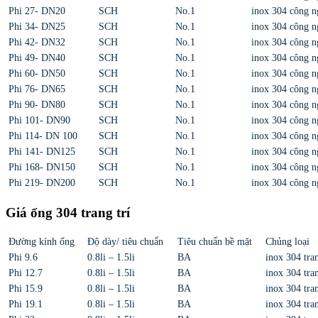
Phi 27- DN20
SCH
No.1
inox 304 công n
Phi 34- DN25
SCH
No.1
inox 304 công n
Phi 42- DN32
SCH
No.1
inox 304 công n
Phi 49- DN40
SCH
No.1
inox 304 công n
Phi 60- DN50
SCH
No.1
inox 304 công n
Phi 76- DN65
SCH
No.1
inox 304 công n
Phi 90- DN80
SCH
No.1
inox 304 công n
Phi 101- DN90
SCH
No.1
inox 304 công n
Phi 114- DN 100
SCH
No.1
inox 304 công n
Phi 141- DN125
SCH
No.1
inox 304 công n
Phi 168- DN150
SCH
No.1
inox 304 công n
Phi 219- DN200
SCH
No.1
inox 304 công n
Giá ống 304 trang trí
Đường kính ống
Độ dày/ tiêu chuẩn
Tiêu chuẩn bề mặt
Chủng loại
Phi 9.6
0.8li – 1.5li
BA
inox 304 tran
Phi 12.7
0.8li – 1.5li
BA
inox 304 tran
Phi 15.9
0.8li – 1.5li
BA
inox 304 tran
Phi 19.1
0.8li – 1.5li
BA
inox 304 tran