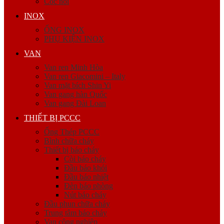
Cóc nối
INOX
ỐNG INOX
PHỤ KIỆN INOX
VAN
Van ren Minh Hòa
Van ren Giacomini – Italy
Van mặt bích Shin Yi
Van gang hàn Quốc
Van gang Đài Loan
THIẾT BỊ PCCC
Ống Thép PCCC
Bình chữa cháy
Thiết bị báo cháy
Còi báo cháy
Đầu báo khói
Đầu báo nhiệt
Đèn báo phòng
Nút báo cháy
Đầu phun chữa cháy
Trung tâm báo cháy
Van công nghiệp