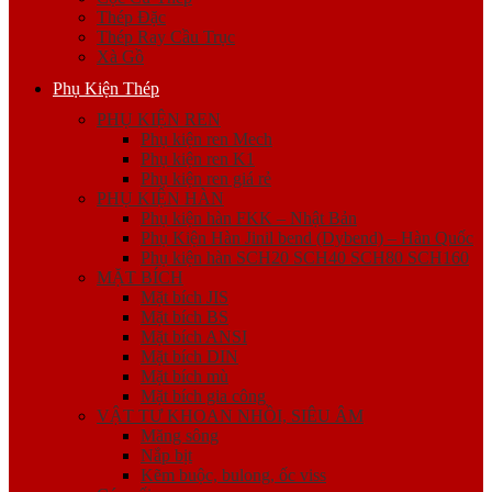
Thép Đặc
Thép Ray Cầu Trục
Xà Gồ
Phụ Kiện Thép
PHỤ KIỆN REN
Phụ kiện ren Mech
Phụ kiện ren K1
Phụ kiện ren giá rẻ
PHỤ KIỆN HÀN
Phụ kiện hàn FKK – Nhật Bản
Phụ Kiện Hàn Jinil bend (Dybend) – Hàn Quốc
Phụ kiện hàn SCH20 SCH40 SCH80 SCH160
MẶT BÍCH
Mặt bích JIS
Mặt bích BS
Mặt bích ANSI
Mặt bích DIN
Mặt bích mù
Mặt bích gia công
VẬT TƯ KHOAN NHỒI, SIÊU ÂM
Măng sông
Nắp bịt
Kẽm buộc, bulong, ốc viss