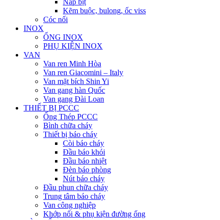
Nắp bịt
Kẽm buộc, bulong, ốc viss
Cóc nối
INOX
ỐNG INOX
PHỤ KIỆN INOX
VAN
Van ren Minh Hòa
Van ren Giacomini – Italy
Van mặt bích Shin Yi
Van gang hàn Quốc
Van gang Đài Loan
THIẾT BỊ PCCC
Ống Thép PCCC
Bình chữa cháy
Thiết bị báo cháy
Còi báo cháy
Đầu báo khói
Đầu báo nhiệt
Đèn báo phòng
Nút báo cháy
Đầu phun chữa cháy
Trung tâm báo cháy
Van công nghiệp
Khớp nối & phụ kiện đường ống