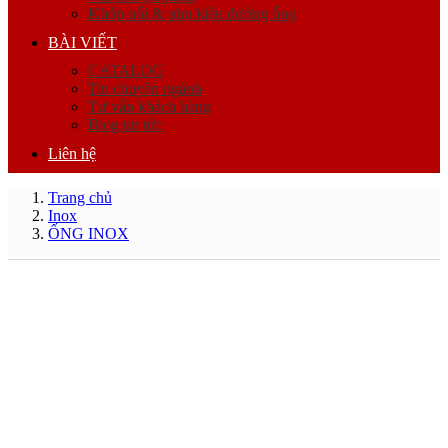
Khớp nối & phụ kiện đường ống
BÀI VIẾT
CATALOG
Tin chuyên ngành
Tư vấn khách hàng
Blog tin tức
Liên hệ
Trang chủ
Inox
ỐNG INOX