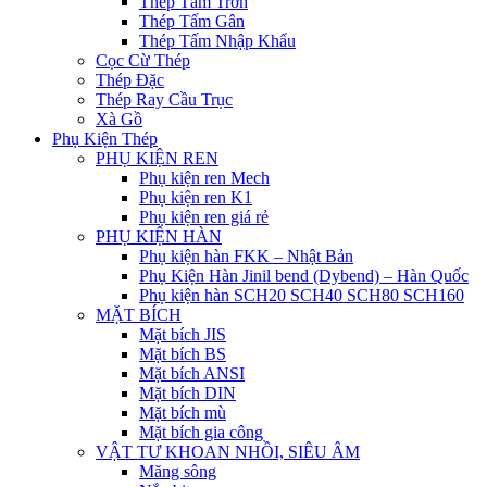
Thép Tấm Trơn
Thép Tấm Gân
Thép Tấm Nhập Khẩu
Cọc Cừ Thép
Thép Đặc
Thép Ray Cầu Trục
Xà Gồ
Phụ Kiện Thép
PHỤ KIỆN REN
Phụ kiện ren Mech
Phụ kiện ren K1
Phụ kiện ren giá rẻ
PHỤ KIỆN HÀN
Phụ kiện hàn FKK – Nhật Bản
Phụ Kiện Hàn Jinil bend (Dybend) – Hàn Quốc
Phụ kiện hàn SCH20 SCH40 SCH80 SCH160
MẶT BÍCH
Mặt bích JIS
Mặt bích BS
Mặt bích ANSI
Mặt bích DIN
Mặt bích mù
Mặt bích gia công
VẬT TƯ KHOAN NHỒI, SIÊU ÂM
Măng sông