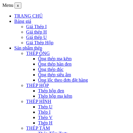
Menu
x
TRANG CHỦ
Bảng giá
Giá Thép I
Giá thép H
Giá thép U
Giá Thép Hộp
Sản phẩm thép
THÉP ỐNG
Ống thép mạ kẽm
Ống thép hàn đen
Ống thép đúc
Ống thép siêu âm
Ống lốc theo đơn đặt hàng
THÉP HỘP
Thép hộp đen
Thép hộp mạ kẽm
THÉP HÌNH
Thép U
Thép I
Thép V
Thép H
THÉP TẤM