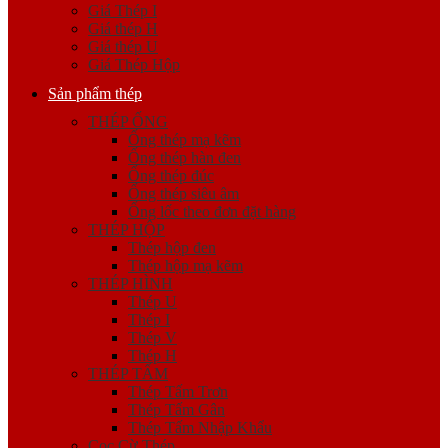
Giá Thép I
Giá thép H
Giá thép U
Giá Thép Hộp
Sản phẩm thép
THÉP ỐNG
Ống thép mạ kẽm
Ống thép hàn đen
Ống thép đúc
Ống thép siêu âm
Ống lốc theo đơn đặt hàng
THÉP HỘP
Thép hộp đen
Thép hộp mạ kẽm
THÉP HÌNH
Thép U
Thép I
Thép V
Thép H
THÉP TẤM
Thép Tấm Trơn
Thép Tấm Gân
Thép Tấm Nhập Khẩu
Cọc Cừ Thép