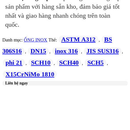
sản phẩm với hàng sẵn kho, đảm bảo giá tốt
nhất và giao hàng nhanh chóng trên toàn
quốc.
ASTM A312
BS
Danh mục:
ỐNG INOX
Thẻ:
,
306S16
DN15
inox 316
JIS SUS316
,
,
,
,
phi 21
SCH10
SCH40
SCH5
,
,
,
,
X15CrNiMo 1810
Liên hệ ngay