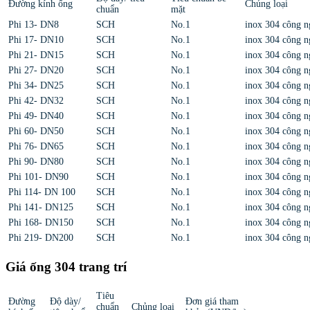
Đường kính ống
Chủng loại
chuẩn
mặt
Phi 13- DN8
SCH
No.1
inox 304 công n
Phi 17- DN10
SCH
No.1
inox 304 công n
Phi 21- DN15
SCH
No.1
inox 304 công n
Phi 27- DN20
SCH
No.1
inox 304 công n
Phi 34- DN25
SCH
No.1
inox 304 công n
Phi 42- DN32
SCH
No.1
inox 304 công n
Phi 49- DN40
SCH
No.1
inox 304 công n
Phi 60- DN50
SCH
No.1
inox 304 công n
Phi 76- DN65
SCH
No.1
inox 304 công n
Phi 90- DN80
SCH
No.1
inox 304 công n
Phi 101- DN90
SCH
No.1
inox 304 công n
Phi 114- DN 100
SCH
No.1
inox 304 công n
Phi 141- DN125
SCH
No.1
inox 304 công n
Phi 168- DN150
SCH
No.1
inox 304 công n
Phi 219- DN200
SCH
No.1
inox 304 công n
Giá ống 304 trang trí
Tiêu
Đường
Độ dày/
Đơn giá tham
chuẩn
Chủng loại