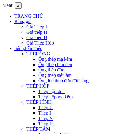
Menu
x
TRANG CHỦ
Bảng giá
Giá Thép I
Giá thép H
Giá thép U
Giá Thép Hộp
Sản phẩm thép
THÉP ỐNG
Ống thép mạ kẽm
Ống thép hàn đen
Ống thép đúc
Ống thép siêu âm
Ống lốc theo đơn đặt hàng
THÉP HỘP
Thép hộp đen
Thép hộp mạ kẽm
THÉP HÌNH
Thép U
Thép I
Thép V
Thép H
THÉP TẤM