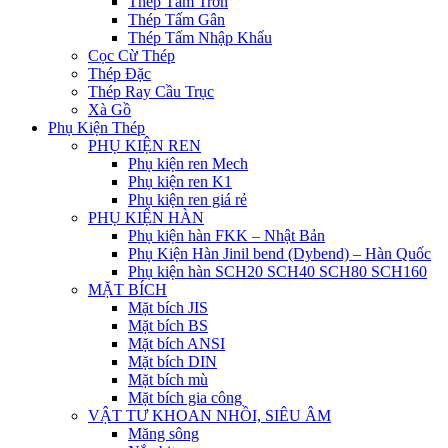
Thép Tấm Trơn
Thép Tấm Gân
Thép Tấm Nhập Khẩu
Cọc Cừ Thép
Thép Đặc
Thép Ray Cầu Trục
Xà Gồ
Phụ Kiện Thép
PHỤ KIỆN REN
Phụ kiện ren Mech
Phụ kiện ren K1
Phụ kiện ren giá rẻ
PHỤ KIỆN HÀN
Phụ kiện hàn FKK – Nhật Bản
Phụ Kiện Hàn Jinil bend (Dybend) – Hàn Quốc
Phụ kiện hàn SCH20 SCH40 SCH80 SCH160
MẶT BÍCH
Mặt bích JIS
Mặt bích BS
Mặt bích ANSI
Mặt bích DIN
Mặt bích mù
Mặt bích gia công
VẬT TƯ KHOAN NHỒI, SIÊU ÂM
Măng sông