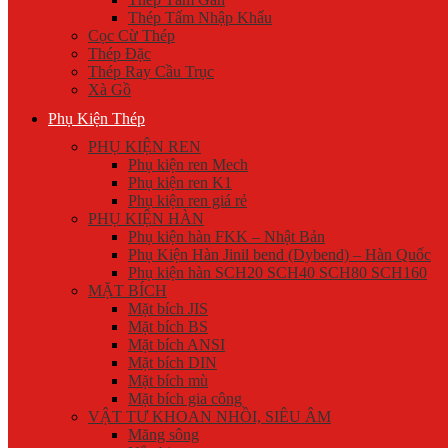
Thép Tấm Nhập Khẩu
Cọc Cừ Thép
Thép Đặc
Thép Ray Cầu Trục
Xà Gồ
Phụ Kiện Thép
PHỤ KIỆN REN
Phụ kiện ren Mech
Phụ kiện ren K1
Phụ kiện ren giá rẻ
PHỤ KIỆN HÀN
Phụ kiện hàn FKK – Nhật Bản
Phụ Kiện Hàn Jinil bend (Dybend) – Hàn Quốc
Phụ kiện hàn SCH20 SCH40 SCH80 SCH160
MẶT BÍCH
Mặt bích JIS
Mặt bích BS
Mặt bích ANSI
Mặt bích DIN
Mặt bích mù
Mặt bích gia công
VẬT TƯ KHOAN NHỒI, SIÊU ÂM
Măng sông