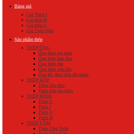
Bảng giá
Giá Thép I
Giá thép H
Giá thép U
Giá Thép Hộp
Sản phẩm thép
THÉP ỐNG
Ống thép mạ kẽm
Ống thép hàn đen
Ống thép đúc
Ống thép siêu âm
Ống lốc theo đơn đặt hàng
THÉP HỘP
Thép hộp đen
Thép hộp mạ kẽm
THÉP HÌNH
Thép U
Thép I
Thép V
Thép H
THÉP TẤM
Thép Tấm Trơn
Thép Tấm Gân