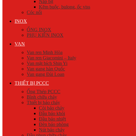
Nắp bịt
Kẽm buộc, bulong, ốc viss
Cóc nối
INOX
ỐNG INOX
PHỤ KIỆN INOX
VAN
Van ren Minh Hòa
Van ren Giacomini – Italy
Van mặt bích Shin Yi
Van gang hàn Quốc
Van gang Đài Loan
THIẾT BỊ PCCC
Ống Thép PCCC
Bình chữa cháy
Thiết bị báo cháy
Còi báo cháy
Đầu báo khói
Đầu báo nhiệt
Đèn báo phòng
Nút báo cháy
Đầu phun chữa cháy