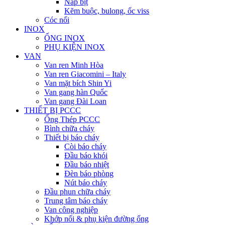
Nắp bịt
Kẽm buộc, bulong, ốc viss
Cóc nối
INOX
ỐNG INOX
PHỤ KIỆN INOX
VAN
Van ren Minh Hòa
Van ren Giacomini – Italy
Van mặt bích Shin Yi
Van gang hàn Quốc
Van gang Đài Loan
THIẾT BỊ PCCC
Ống Thép PCCC
Bình chữa cháy
Thiết bị báo cháy
Còi báo cháy
Đầu báo khói
Đầu báo nhiệt
Đèn báo phòng
Nút báo cháy
Đầu phun chữa cháy
Trung tâm báo cháy
Van công nghiệp
Khớp nối & phụ kiện đường ống