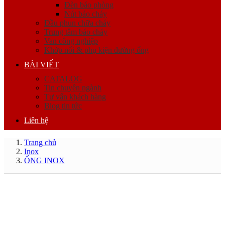
Đèn báo phòng
Nút báo cháy
Đầu phun chữa cháy
Trung tâm báo cháy
Van công nghiệp
Khớp nối & phụ kiện đường ống
BÀI VIẾT
CATALOG
Tin chuyên ngành
Tư vấn khách hàng
Blog tin tức
Liên hệ
Trang chủ
Inox
ỐNG INOX