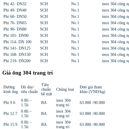
Phi 42- DN32
SCH
No.1
inox 304 công n
Phi 49- DN40
SCH
No.1
inox 304 công n
Phi 60- DN50
SCH
No.1
inox 304 công n
Phi 76- DN65
SCH
No.1
inox 304 công n
Phi 90- DN80
SCH
No.1
inox 304 công n
Phi 101- DN90
SCH
No.1
inox 304 công n
Phi 114- DN 100
SCH
No.1
inox 304 công n
Phi 141- DN125
SCH
No.1
inox 304 công n
Phi 168- DN150
SCH
No.1
inox 304 công n
Phi 219- DN200
SCH
No.1
inox 304 công n
Giá ống 304 trang trí
Tiêu
Đường
Độ dày/
Đơn giá tham
chuẩn
Chủng loại
kính ống
tiêu chuẩn
khảo (VND/kg)
bề mặt
0.8li –
inox 304
Phi 9.6
BA
63.000 -90.000
1.5li
trang trí
0.8li –
inox 304
Phi 12.7
BA
63.000 -90.000
1.5li
trang trí
0.8li –
inox 304
Phi 15.9
BA
63.000 -90.000
1.5li
trang trí