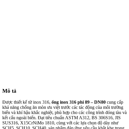
Mô tả
Được thiết kế từ inox 316,
ống inox 316 phi 89 – DN80
cung cấp
khả năng chống ăn mòn ưu việt trước các tác động của môi trường
biển và khí hậu khắc nghiệt, phù hợp cho các công trình đóng tàu và
kết cấu ngoài biển. Đạt tiêu chuẩn ASTM A312, BS 306S16, JIS
SUS316, X15CrNiMo 1810, cùng với các lựa chọn độ dày như
SCH5, SCH10, SCH40, sản phẩm đáp ứng yêu cầu khắt khe trong