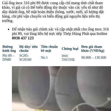
Giá ống inox 316 phi 89 được cung cấp chỉ mang tính chất tham
khảo, vì giá cả có thể biến động tùy thuộc vào các yếu tố như độ
dày thành ống, bề mặt hoàn thiện (bóng, xước, mờ), số lượng đặt
hàng, chi phí vận chuyển và biến động giá nguyên liệu trên thị
trường.
Để nhận báo giá chính xác và cập nhật nhất cho ống inox 316
phi 89, vui lòng liên hệ trực tiếp Thép Hùng Phát qua hotline
0938 437 123
Đường
Độ dày/ tiêu
Tiêu chuẩn
Đơn giá tham
Chủng loại
kính ống
chuẩn
bề mặt
khảo (VND/kg)
Phi 89 –
SCH5-
inox
No.1
90.000 – 130.000
DN80
SCH160
316/316L