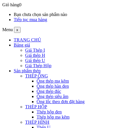
Giỏ hàng
0
Bạn chưa chọn sản phẩm nào
Tiếp tục mua hàng
Menu
x
TRANG CHỦ
Bảng giá
Giá Thép I
Giá thép H
Giá thép U
Giá Thép Hộp
Sản phẩm thép
THÉP ỐNG
Ống thép mạ kẽm
Ống thép hàn đen
Ống thép đúc
Ống thép siêu âm
Ống lốc theo đơn đặt hàng
THÉP HỘP
Thép hộp đen
Thép hộp mạ kẽm
THÉP HÌNH
Thép U