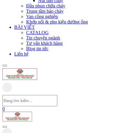
Nút báo cháy
Đầu phun chữa cháy
Trung tâm báo cháy
Van công nghiệp
Khớp nối & phụ kiện đường ống
BÀI VIẾT
CATALOG
Tin chuyên ngành
Tư vấn khách hàng
Blog tin tức
Liên hệ
0