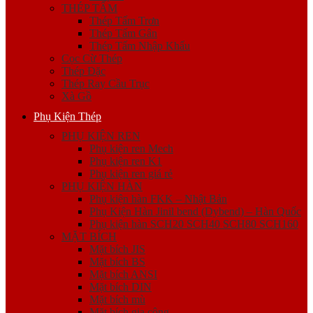
THÉP TẤM
Thép Tấm Trơn
Thép Tấm Gân
Thép Tấm Nhập Khẩu
Cọc Cừ Thép
Thép Đặc
Thép Ray Cầu Trục
Xà Gồ
Phụ Kiện Thép
PHỤ KIỆN REN
Phụ kiện ren Mech
Phụ kiện ren K1
Phụ kiện ren giá rẻ
PHỤ KIỆN HÀN
Phụ kiện hàn FKK – Nhật Bản
Phụ Kiện Hàn Jinil bend (Dybend) – Hàn Quốc
Phụ kiện hàn SCH20 SCH40 SCH80 SCH160
MẶT BÍCH
Mặt bích JIS
Mặt bích BS
Mặt bích ANSI
Mặt bích DIN
Mặt bích mù
Mặt bích gia công