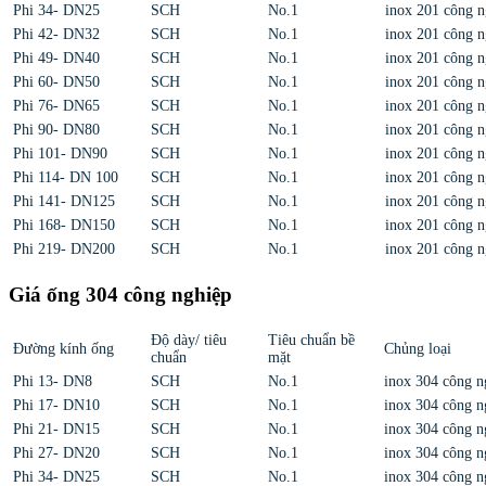
Phi 34- DN25
SCH
No.1
inox 201 công n
Phi 42- DN32
SCH
No.1
inox 201 công n
Phi 49- DN40
SCH
No.1
inox 201 công n
Phi 60- DN50
SCH
No.1
inox 201 công n
Phi 76- DN65
SCH
No.1
inox 201 công n
Phi 90- DN80
SCH
No.1
inox 201 công n
Phi 101- DN90
SCH
No.1
inox 201 công n
Phi 114- DN 100
SCH
No.1
inox 201 công n
Phi 141- DN125
SCH
No.1
inox 201 công n
Phi 168- DN150
SCH
No.1
inox 201 công n
Phi 219- DN200
SCH
No.1
inox 201 công n
Giá ống 304 công nghiệp
Độ dày/ tiêu
Tiêu chuẩn bề
Đường kính ống
Chủng loại
chuẩn
mặt
Phi 13- DN8
SCH
No.1
inox 304 công n
Phi 17- DN10
SCH
No.1
inox 304 công n
Phi 21- DN15
SCH
No.1
inox 304 công n
Phi 27- DN20
SCH
No.1
inox 304 công n
Phi 34- DN25
SCH
No.1
inox 304 công n