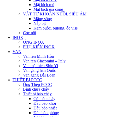
Mặt bích mù
Mặt bích gia công
VẬT TƯ KHOAN NHỒI, SIÊU ÂM
Măng sông
Nắp bịt
Kẽm buộc, bulong, ốc viss
Cóc nối
INOX
ỐNG INOX
PHỤ KIỆN INOX
VAN
Van ren Minh Hòa
Van ren Giacomini – Italy
Van mặt bích Shin Yi
Van gang hàn Quốc
Van gang Đài Loan
THIẾT BỊ PCCC
Ống Thép PCCC
Bình chữa cháy
Thiết bị báo cháy
Còi báo cháy
Đầu báo khói
Đầu báo nhiệt
Đèn báo phòng