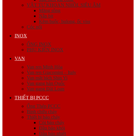
VẬT TƯ KHOAN NHỒI, SIÊU ÂM
Măng sông
Nắp bịt
Kẽm buộc, bulong, ốc viss
Cóc nối
INOX
ỐNG INOX
PHỤ KIỆN INOX
VAN
Van ren Minh Hòa
Van ren Giacomini – Italy
Van mặt bích Shin Yi
Van gang hàn Quốc
Van gang Đài Loan
THIẾT BỊ PCCC
Ống Thép PCCC
Bình chữa cháy
Thiết bị báo cháy
Còi báo cháy
Đầu báo khói
Đầu báo nhiệt