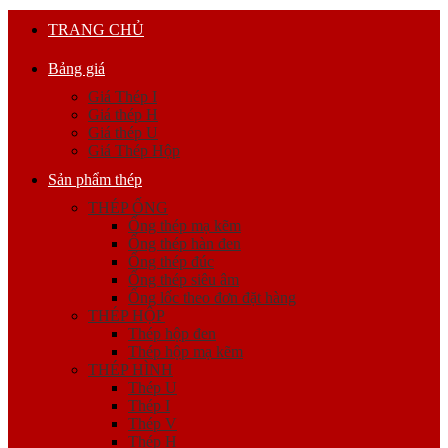
TRANG CHỦ
Bảng giá
Giá Thép I
Giá thép H
Giá thép U
Giá Thép Hộp
Sản phẩm thép
THÉP ỐNG
Ống thép mạ kẽm
Ống thép hàn đen
Ống thép đúc
Ống thép siêu âm
Ống lốc theo đơn đặt hàng
THÉP HỘP
Thép hộp đen
Thép hộp mạ kẽm
THÉP HÌNH
Thép U
Thép I
Thép V
Thép H