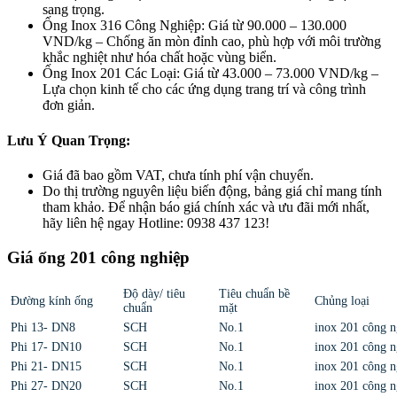
sang trọng.
Ống Inox 316 Công Nghiệp
: Giá từ
90.000 – 130.000
VND/kg
– Chống ăn mòn đỉnh cao, phù hợp với môi trường
khắc nghiệt như hóa chất hoặc vùng biển.
Ống Inox 201 Các Loại
: Giá từ
43.000 – 73.000 VND/kg
–
Lựa chọn kinh tế cho các ứng dụng trang trí và công trình
đơn giản.
Lưu Ý Quan Trọng
:
Giá đã bao gồm VAT, chưa tính phí vận chuyển.
Do thị trường nguyên liệu biến động, bảng giá chỉ mang tính
tham khảo. Để nhận
báo giá chính xác và ưu đãi mới nhất
,
hãy liên hệ ngay
Hotline: 0938 437 123
!
Giá ống 201 công nghiệp
Độ dày/ tiêu
Tiêu chuẩn bề
Đường kính ống
Chủng loại
chuẩn
mặt
Phi 13- DN8
SCH
No.1
inox 201 công n
Phi 17- DN10
SCH
No.1
inox 201 công n
Phi 21- DN15
SCH
No.1
inox 201 công n
Phi 27- DN20
SCH
No.1
inox 201 công n