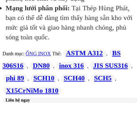
Mạng lưới phân phối:
Tại Thép Hùng Phát,
bạn có thể dễ dàng tìm thấy hàng sẵn kho với
mức giá tốt và giao hàng nhanh chóng, phủ
sóng toàn quốc.
ASTM A312
BS
Danh mục:
ỐNG INOX
Thẻ:
,
306S16
DN80
inox 316
JIS SUS316
,
,
,
,
phi 89
SCH10
SCH40
SCH5
,
,
,
,
X15CrNiMo 1810
Liên hệ ngay