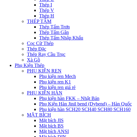
Thép I
Thép V
Thép H
THÉP TẤM
Thép Tấm Trơn
Thép Tấm Gân
Thép Tấm Nhập Khẩu
Cọc Cừ Thép
Thép Đặc
Thép Ray Cầu Trục
Xà Gồ
Phụ Kiện Thép
PHỤ KIỆN REN
Phụ kiện ren Mech
Phụ kiện ren K1
Phụ kiện ren giá rẻ
PHỤ KIỆN HÀN
Phụ kiện hàn FKK – Nhật Bản
Phụ Kiện Hàn Jinil bend (Dybend) – Hàn Quốc
Phụ kiện hàn SCH20 SCH40 SCH80 SCH160
MẶT BÍCH
Mặt bích JIS
Mặt bích BS
Mặt bích ANSI
Mặt bích DIN