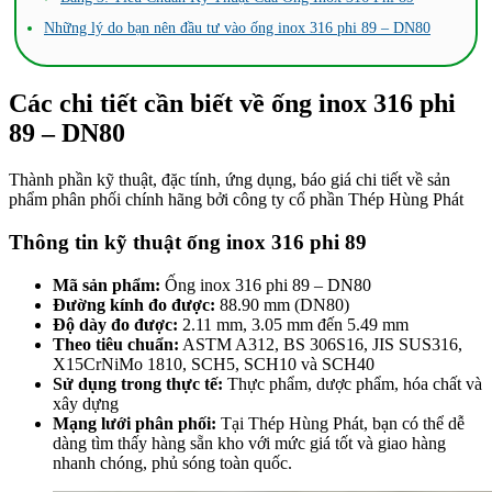
Những lý do bạn nên đầu tư vào ống inox 316 phi 89 – DN80
Các chi tiết cần biết về ống inox
316 phi
89 – DN80
Thành phần kỹ thuật, đặc tính, ứng dụng, báo giá chi tiết về sản
phẩm phân phối chính hãng bởi công ty cổ phần Thép Hùng Phát
Thông tin kỹ thuật ống inox 316 phi 89
Mã sản phẩm:
Ống inox 316 phi 89 – DN80
Đường kính đo được:
88.90 mm (DN80)
Độ dày đo được:
2.11 mm, 3.05 mm đến 5.49 mm
Theo tiêu chuẩn:
ASTM A312, BS 306S16, JIS SUS316,
X15CrNiMo 1810, SCH5, SCH10 và SCH40
Sử dụng trong thực tế:
Thực phẩm, dược phẩm, hóa chất và
xây dựng
Mạng lưới phân phối:
Tại Thép Hùng Phát, bạn có thể dễ
dàng tìm thấy hàng sẵn kho với mức giá tốt và giao hàng
nhanh chóng, phủ sóng toàn quốc.