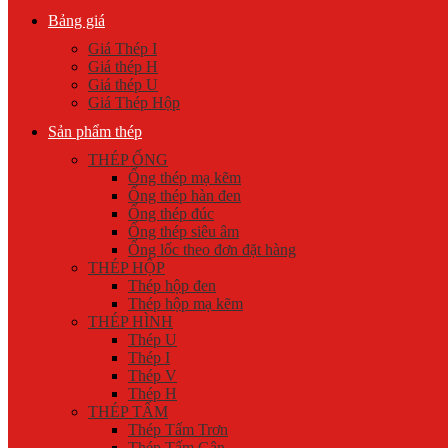
Bảng giá
Giá Thép I
Giá thép H
Giá thép U
Giá Thép Hộp
Sản phẩm thép
THÉP ỐNG
Ống thép mạ kẽm
Ống thép hàn đen
Ống thép đúc
Ống thép siêu âm
Ống lốc theo đơn đặt hàng
THÉP HỘP
Thép hộp đen
Thép hộp mạ kẽm
THÉP HÌNH
Thép U
Thép I
Thép V
Thép H
THÉP TẤM
Thép Tấm Trơn
Thép Tấm Gân