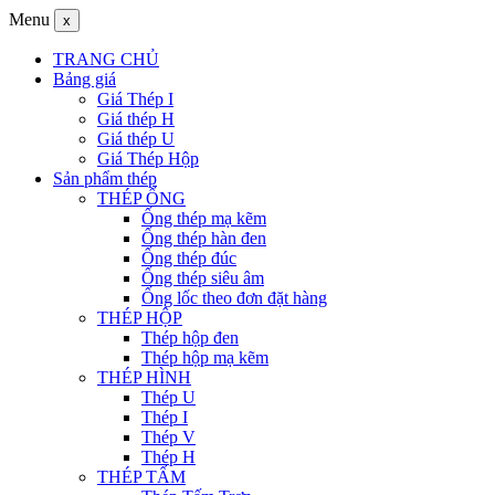
Menu
x
TRANG CHỦ
Bảng giá
Giá Thép I
Giá thép H
Giá thép U
Giá Thép Hộp
Sản phẩm thép
THÉP ỐNG
Ống thép mạ kẽm
Ống thép hàn đen
Ống thép đúc
Ống thép siêu âm
Ống lốc theo đơn đặt hàng
THÉP HỘP
Thép hộp đen
Thép hộp mạ kẽm
THÉP HÌNH
Thép U
Thép I
Thép V
Thép H
THÉP TẤM