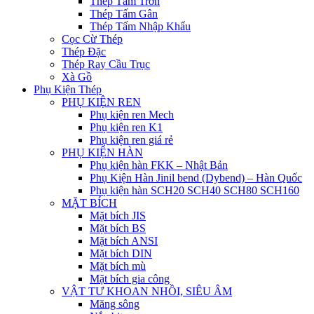
Thép Tấm Trơn
Thép Tấm Gân
Thép Tấm Nhập Khẩu
Cọc Cừ Thép
Thép Đặc
Thép Ray Cầu Trục
Xà Gồ
Phụ Kiện Thép
PHỤ KIỆN REN
Phụ kiện ren Mech
Phụ kiện ren K1
Phụ kiện ren giá rẻ
PHỤ KIỆN HÀN
Phụ kiện hàn FKK – Nhật Bản
Phụ Kiện Hàn Jinil bend (Dybend) – Hàn Quốc
Phụ kiện hàn SCH20 SCH40 SCH80 SCH160
MẶT BÍCH
Mặt bích JIS
Mặt bích BS
Mặt bích ANSI
Mặt bích DIN
Mặt bích mù
Mặt bích gia công
VẬT TƯ KHOAN NHỒI, SIÊU ÂM
Măng sông