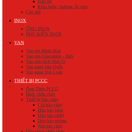
Nắp bịt
Kẽm buộc, bulong, ốc viss
Cóc nối
INOX
ỐNG INOX
PHỤ KIỆN INOX
VAN
Van ren Minh Hòa
Van ren Giacomini – Italy
Van mặt bích Shin Yi
Van gang hàn Quốc
Van gang Đài Loan
THIẾT BỊ PCCC
Ống Thép PCCC
Bình chữa cháy
Thiết bị báo cháy
Còi báo cháy
Đầu báo khói
Đầu báo nhiệt
Đèn báo phòng
Nút báo cháy
Đầu phun chữa cháy