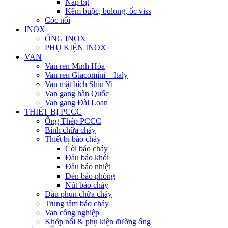
Nắp bịt
Kẽm buộc, bulong, ốc viss
Cóc nối
INOX
ỐNG INOX
PHỤ KIỆN INOX
VAN
Van ren Minh Hòa
Van ren Giacomini – Italy
Van mặt bích Shin Yi
Van gang hàn Quốc
Van gang Đài Loan
THIẾT BỊ PCCC
Ống Thép PCCC
Bình chữa cháy
Thiết bị báo cháy
Còi báo cháy
Đầu báo khói
Đầu báo nhiệt
Đèn báo phòng
Nút báo cháy
Đầu phun chữa cháy
Trung tâm báo cháy
Van công nghiệp
Khớp nối & phụ kiện đường ống