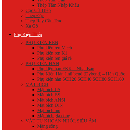
Thép Tấm Nhập Khẩu
Cọc Cừ Thép
Thép Đặc
Thép Ray Cầu Trục
Xà Gồ
Phụ Kiện Thép
PHỤ KIỆN REN
Phụ kiện ren Mech
Phụ kiện ren K1
Phụ kiện ren giá rẻ
PHỤ KIỆN HÀN
Phụ kiện hàn FKK – Nhật Bản
Phụ Kiện Hàn Jinil bend (Dybend) – Hàn Quốc
Phụ kiện hàn SCH20 SCH40 SCH80 SCH160
MẶT BÍCH
Mặt bích JIS
Mặt bích BS
Mặt bích ANSI
Mặt bích DIN
Mặt bích mù
Mặt bích gia công
VẬT TƯ KHOAN NHỒI, SIÊU ÂM
Măng sông