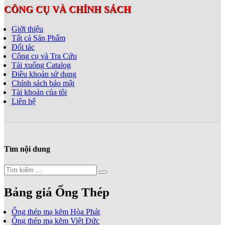
CÔNG CỤ VÀ CHÍNH SÁCH
Giới thiệu
Tất cả Sản Phẩm
Đối tác
Công cụ và Tra Cứu
Tải xuống Catalog
Điều khoản sử dụng
Chính sách bảo mật
Tài khoản của tôi
Liên hệ
Tìm nội dung
Bảng giá Ống Thép
Ống thép mạ kẽm Hòa Phát
Ống thép mạ kẽm Việt Đức