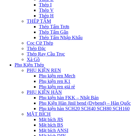
Thép I
Thép V
Thép H
THÉP TẤM
Thép Tấm Trơn
Thép Tấm Gân
Thép Tấm Nhập Khẩu
Cọc Cừ Thép
Thép Đặc
Thép Ray Cầu Trục
Xà Gồ
Phụ Kiện Thép
PHỤ KIỆN REN
Phụ kiện ren Mech
Phụ kiện ren K1
Phụ kiện ren giá rẻ
PHỤ KIỆN HÀN
Phụ kiện hàn FKK – Nhật Bản
Phụ Kiện Hàn Jinil bend (Dybend) – Hàn Quốc
Phụ kiện hàn SCH20 SCH40 SCH80 SCH160
MẶT BÍCH
Mặt bích JIS
Mặt bích BS
Mặt bích ANSI
Mặt bích DIN