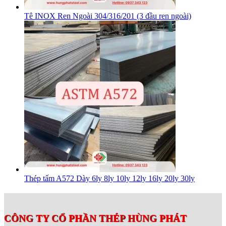
Tê INOX Ren Ngoài 304/316/201 (3 đầu ren ngoài)
Thép tấm A572 Dày 6ly 8ly 10ly 12ly 16ly 20ly 30ly
CÔNG TY CỔ PHẦN THÉP HÙNG PHÁT