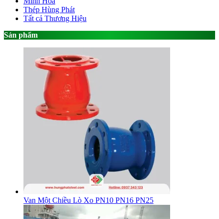
Minh Hòa
Thép Hùng Phát
Tất cả Thương Hiệu
Sản phẩm
Van Một Chiều Lò Xo PN10 PN16 PN25