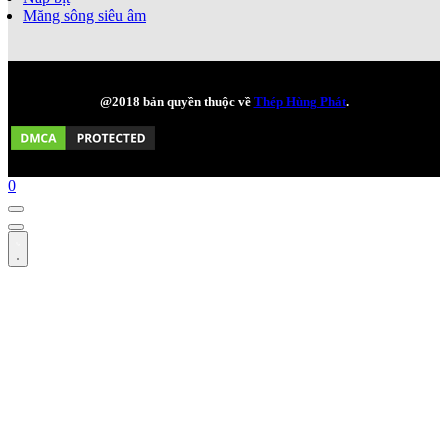
Măng sông siêu âm
@2018 bản quyền thuộc về
Thép Hùng Phát
.
0