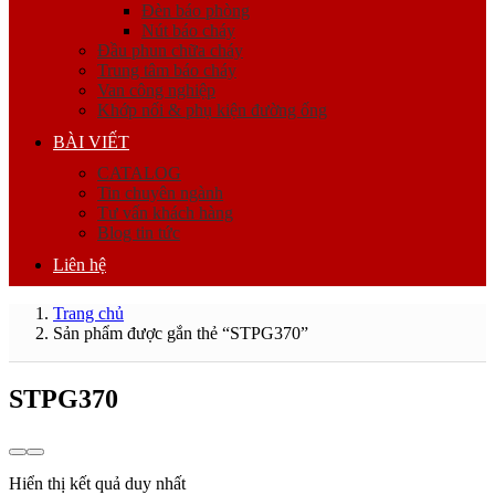
Đèn báo phòng
Nút báo cháy
Đầu phun chữa cháy
Trung tâm báo cháy
Van công nghiệp
Khớp nối & phụ kiện đường ống
BÀI VIẾT
CATALOG
Tin chuyên ngành
Tư vấn khách hàng
Blog tin tức
Liên hệ
Trang chủ
Sản phẩm được gắn thẻ “STPG370”
STPG370
Hiển thị kết quả duy nhất