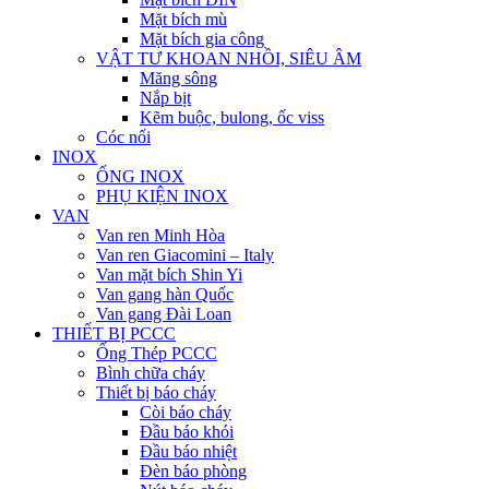
Mặt bích mù
Mặt bích gia công
VẬT TƯ KHOAN NHỒI, SIÊU ÂM
Măng sông
Nắp bịt
Kẽm buộc, bulong, ốc viss
Cóc nối
INOX
ỐNG INOX
PHỤ KIỆN INOX
VAN
Van ren Minh Hòa
Van ren Giacomini – Italy
Van mặt bích Shin Yi
Van gang hàn Quốc
Van gang Đài Loan
THIẾT BỊ PCCC
Ống Thép PCCC
Bình chữa cháy
Thiết bị báo cháy
Còi báo cháy
Đầu báo khói
Đầu báo nhiệt
Đèn báo phòng