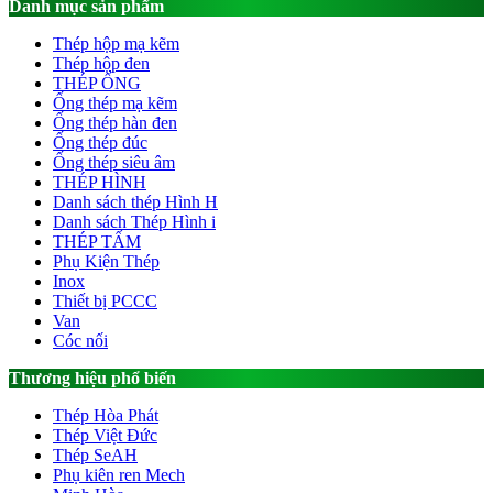
Danh mục sản phẩm
Thép hộp mạ kẽm
Thép hộp đen
THÉP ỐNG
Ống thép mạ kẽm
Ống thép hàn đen
Ống thép đúc
Ống thép siêu âm
THÉP HÌNH
Danh sách thép Hình H
Danh sách Thép Hình i
THÉP TẤM
Phụ Kiện Thép
Inox
Thiết bị PCCC
Van
Cóc nối
Thương hiệu phổ biến
Thép Hòa Phát
Thép Việt Đức
Thép SeAH
Phụ kiên ren Mech