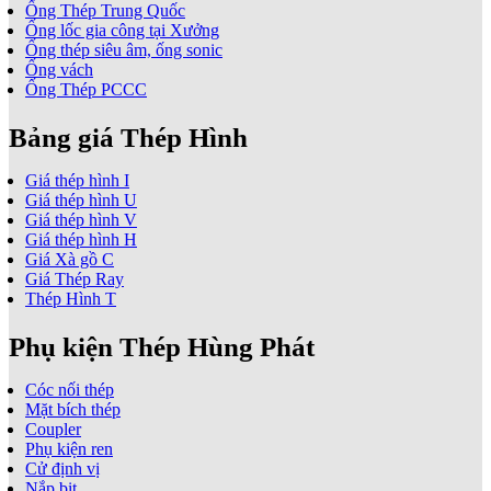
Ống Thép Trung Quốc
Ống lốc gia công tại Xưởng
Ống thép siêu âm, ống sonic
Ống vách
Ống Thép PCCC
Bảng giá Thép Hình
Giá thép hình I
Giá thép hình U
Giá thép hình V
Giá thép hình H
Giá Xà gồ C
Giá Thép Ray
Thép Hình T
Phụ kiện Thép Hùng Phát
Cóc nối thép
Mặt bích thép
Coupler
Phụ kiện ren
Cử định vị
Nắp bịt