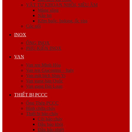
VẬT TƯ KHOAN NHỒI, SIÊU ÂM
Măng sông
Nắp bịt
Kẽm buộc, bulong, ốc viss
Cóc nối
INOX
ỐNG INOX
PHỤ KIỆN INOX
VAN
Van ren Minh Hòa
Van ren Giacomini – Italy
Van mặt bích Shin Yi
Van gang hàn Quốc
Van gang Đài Loan
THIẾT BỊ PCCC
Ống Thép PCCC
Bình chữa cháy
Thiết bị báo cháy
Còi báo cháy
Đầu báo khói
Đầu báo nhiệt