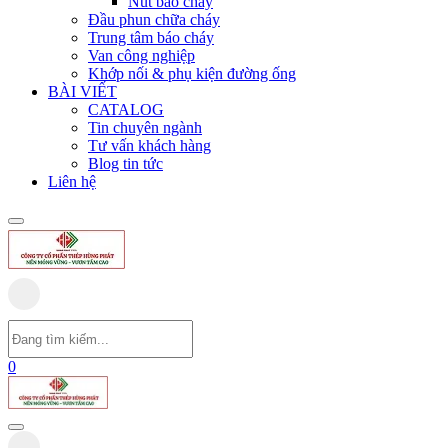
Nút báo cháy
Đầu phun chữa cháy
Trung tâm báo cháy
Van công nghiệp
Khớp nối & phụ kiện đường ống
BÀI VIẾT
CATALOG
Tin chuyên ngành
Tư vấn khách hàng
Blog tin tức
Liên hệ
0