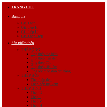
TRANG CHỦ
Bảng giá
Giá Thép I
Giá thép H
Giá thép U
Giá Thép Hộp
Sản phẩm thép
THÉP ỐNG
Ống thép mạ kẽm
Ống thép hàn đen
Ống thép đúc
Ống thép siêu âm
Ống lốc theo đơn đặt hàng
THÉP HỘP
Thép hộp đen
Thép hộp mạ kẽm
THÉP HÌNH
Thép U
Thép I
Thép V
Thép H