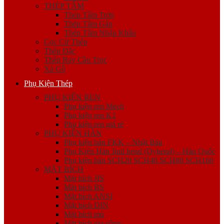
THÉP TẤM
Thép Tấm Trơn
Thép Tấm Gân
Thép Tấm Nhập Khẩu
Cọc Cừ Thép
Thép Đặc
Thép Ray Cầu Trục
Xà Gồ
Phụ Kiện Thép
PHỤ KIỆN REN
Phụ kiện ren Mech
Phụ kiện ren K1
Phụ kiện ren giá rẻ
PHỤ KIỆN HÀN
Phụ kiện hàn FKK – Nhật Bản
Phụ Kiện Hàn Jinil bend (Dybend) – Hàn Quốc
Phụ kiện hàn SCH20 SCH40 SCH80 SCH160
MẶT BÍCH
Mặt bích JIS
Mặt bích BS
Mặt bích ANSI
Mặt bích DIN
Mặt bích mù
Mặt bích gia công