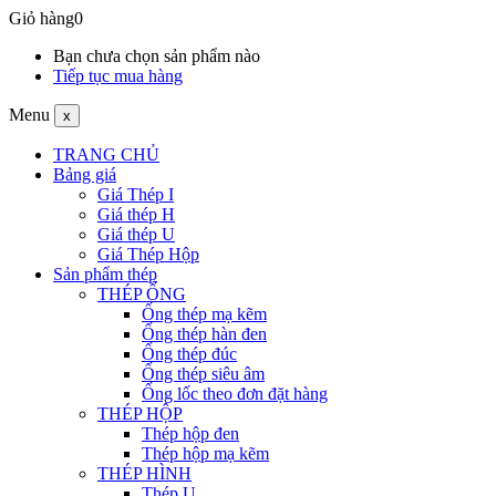
Giỏ hàng
0
Bạn chưa chọn sản phẩm nào
Tiếp tục mua hàng
Menu
x
TRANG CHỦ
Bảng giá
Giá Thép I
Giá thép H
Giá thép U
Giá Thép Hộp
Sản phẩm thép
THÉP ỐNG
Ống thép mạ kẽm
Ống thép hàn đen
Ống thép đúc
Ống thép siêu âm
Ống lốc theo đơn đặt hàng
THÉP HỘP
Thép hộp đen
Thép hộp mạ kẽm
THÉP HÌNH
Thép U