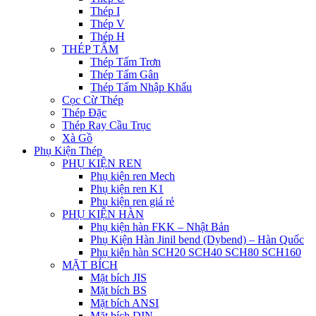
Thép I
Thép V
Thép H
THÉP TẤM
Thép Tấm Trơn
Thép Tấm Gân
Thép Tấm Nhập Khẩu
Cọc Cừ Thép
Thép Đặc
Thép Ray Cầu Trục
Xà Gồ
Phụ Kiện Thép
PHỤ KIỆN REN
Phụ kiện ren Mech
Phụ kiện ren K1
Phụ kiện ren giá rẻ
PHỤ KIỆN HÀN
Phụ kiện hàn FKK – Nhật Bản
Phụ Kiện Hàn Jinil bend (Dybend) – Hàn Quốc
Phụ kiện hàn SCH20 SCH40 SCH80 SCH160
MẶT BÍCH
Mặt bích JIS
Mặt bích BS
Mặt bích ANSI
Mặt bích DIN