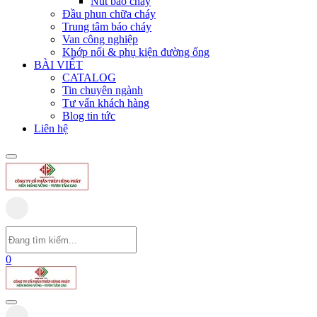
Nút báo cháy
Đầu phun chữa cháy
Trung tâm báo cháy
Van công nghiệp
Khớp nối & phụ kiện đường ống
BÀI VIẾT
CATALOG
Tin chuyên ngành
Tư vấn khách hàng
Blog tin tức
Liên hệ
0