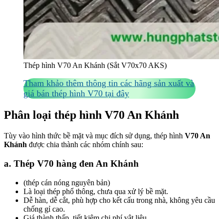
Thép hình V70 An Khánh (Sắt V70x70 AKS)
Tham khảo thêm thông tin các hãng sản xuất và
giá bán thép hình V70 tại đây
Phân loại thép hình V70 An Khánh
Tùy vào hình thức bề mặt và mục đích sử dụng, thép hình
V70 An
Khánh
được chia thành các nhóm chính sau:
a. Thép V70 hàng đen An Khánh
(thép cán nóng nguyên bản)
Là loại thép phổ thông, chưa qua xử lý bề mặt.
Dễ hàn, dễ cắt, phù hợp cho kết cấu trong nhà, không yêu cầu
chống gỉ cao.
Giá thành thấp, tiết kiệm chi phí vật liệu.