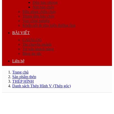
Đèn báo phòng
Nút báo cháy
Đầu phun chữa cháy
Trung tâm báo cháy
Van công nghiệp
Khớp nối & phụ kiện đường ống
BÀI VIẾT
CATALOG
Tin chuyên ngành
Tư vấn khách hàng
Blog tin tức
Liên hệ
Trang chủ
Sản phẩm thép
THÉP HÌNH
Danh sách Thép Hình V (Thép góc)