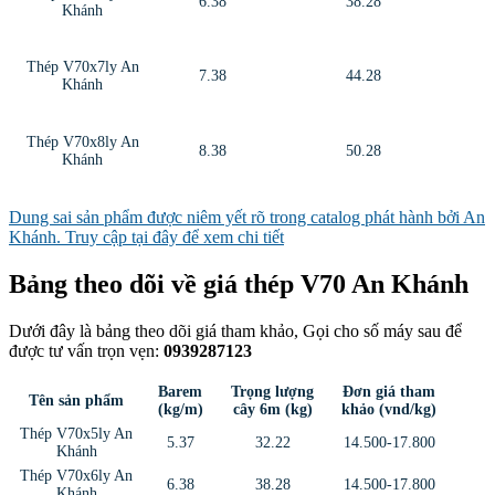
6.38
38.28
Khánh
Thép V70x7ly An
7.38
44.28
Khánh
Thép V70x8ly An
8.38
50.28
Khánh
Dung sai sản phẩm được niêm yết rõ trong catalog phát hành bởi An
Khánh. Truy cập tại đây để xem chi tiết
Bảng theo dõi về giá thép V70 An Khánh
Dưới đây là bảng theo dõi giá tham khảo, Gọi cho số máy sau để
được tư vấn trọn vẹn:
0939287123
Barem
Trọng lượng
Đơn giá tham
Tên sản phẩm
(kg/m)
cây 6m (kg)
khảo (vnd/kg)
Thép V70x5ly An
5.37
32.22
14.500-17.800
Khánh
Thép V70x6ly An
6.38
38.28
14.500-17.800
Khánh