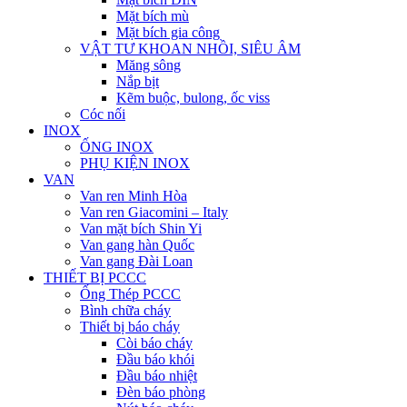
Mặt bích mù
Mặt bích gia công
VẬT TƯ KHOAN NHỒI, SIÊU ÂM
Măng sông
Nắp bịt
Kẽm buộc, bulong, ốc viss
Cóc nối
INOX
ỐNG INOX
PHỤ KIỆN INOX
VAN
Van ren Minh Hòa
Van ren Giacomini – Italy
Van mặt bích Shin Yi
Van gang hàn Quốc
Van gang Đài Loan
THIẾT BỊ PCCC
Ống Thép PCCC
Bình chữa cháy
Thiết bị báo cháy
Còi báo cháy
Đầu báo khói
Đầu báo nhiệt
Đèn báo phòng