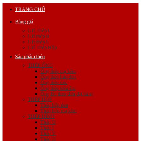
TRANG CHỦ
Bảng giá
Giá Thép I
Giá thép H
Giá thép U
Giá Thép Hộp
Sản phẩm thép
THÉP ỐNG
Ống thép mạ kẽm
Ống thép hàn đen
Ống thép đúc
Ống thép siêu âm
Ống lốc theo đơn đặt hàng
THÉP HỘP
Thép hộp đen
Thép hộp mạ kẽm
THÉP HÌNH
Thép U
Thép I
Thép V
Thép H