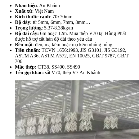
Nhãn hiệu
: An Khánh
Xuất xứ
: Việt Nam
Kích thước cạnh
: 70x70mm
Độ dày:
từ 5mm, 6mm, 7mm, 8mm…
Trọng lượng
: 5.37-8.38kg/m
Độ dài cây:
6m hoặc 12m. Mua thép V70 tại Hùng Phát
được hỗ trợ cắt hàn độ dài theo yêu cầu
Bền mặt
: đen, mạ kẽm hoặc mạ kẽm nhúng nóng
Tiêu chuẩn:
TCVN 1656:1993, JIS G3101, JIS G3192,
ASTM A36, ASTM A572, EN 10025, GB/T 9787, GB/T
706
Mác thép:
CT38, SS400, SS490
Tên gọi khác:
sắt V70, thép V7 An Khánh