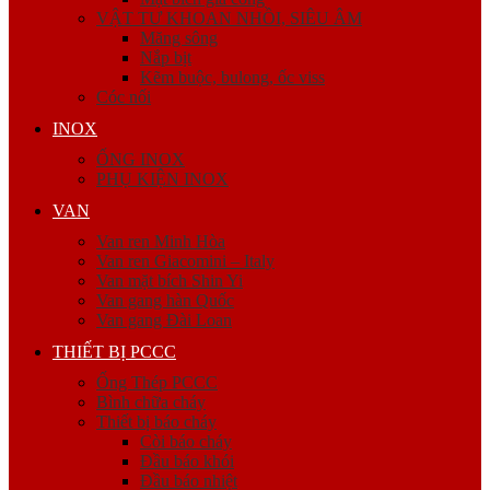
VẬT TƯ KHOAN NHỒI, SIÊU ÂM
Măng sông
Nắp bịt
Kẽm buộc, bulong, ốc viss
Cóc nối
INOX
ỐNG INOX
PHỤ KIỆN INOX
VAN
Van ren Minh Hòa
Van ren Giacomini – Italy
Van mặt bích Shin Yi
Van gang hàn Quốc
Van gang Đài Loan
THIẾT BỊ PCCC
Ống Thép PCCC
Bình chữa cháy
Thiết bị báo cháy
Còi báo cháy
Đầu báo khói
Đầu báo nhiệt