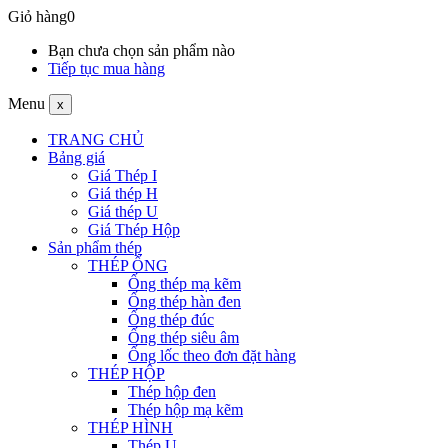
Giỏ hàng
0
Bạn chưa chọn sản phẩm nào
Tiếp tục mua hàng
Menu
x
TRANG CHỦ
Bảng giá
Giá Thép I
Giá thép H
Giá thép U
Giá Thép Hộp
Sản phẩm thép
THÉP ỐNG
Ống thép mạ kẽm
Ống thép hàn đen
Ống thép đúc
Ống thép siêu âm
Ống lốc theo đơn đặt hàng
THÉP HỘP
Thép hộp đen
Thép hộp mạ kẽm
THÉP HÌNH
Thép U