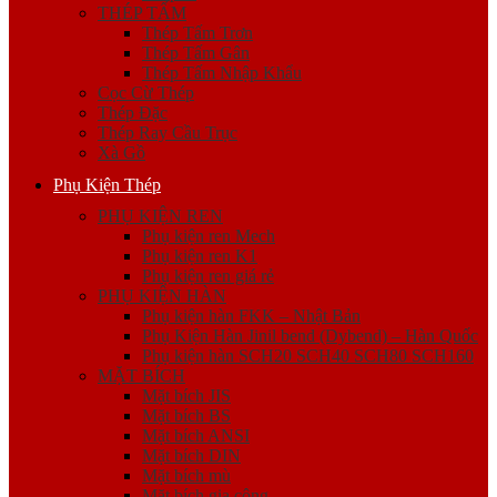
THÉP TẤM
Thép Tấm Trơn
Thép Tấm Gân
Thép Tấm Nhập Khẩu
Cọc Cừ Thép
Thép Đặc
Thép Ray Cầu Trục
Xà Gồ
Phụ Kiện Thép
PHỤ KIỆN REN
Phụ kiện ren Mech
Phụ kiện ren K1
Phụ kiện ren giá rẻ
PHỤ KIỆN HÀN
Phụ kiện hàn FKK – Nhật Bản
Phụ Kiện Hàn Jinil bend (Dybend) – Hàn Quốc
Phụ kiện hàn SCH20 SCH40 SCH80 SCH160
MẶT BÍCH
Mặt bích JIS
Mặt bích BS
Mặt bích ANSI
Mặt bích DIN
Mặt bích mù
Mặt bích gia công