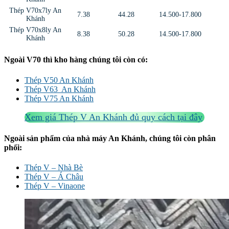
Thép V70x7ly An
7.38
44.28
14.500-17.800
Khánh
Thép V70x8ly An
8.38
50.28
14.500-17.800
Khánh
Ngoài V70 thì kho hàng chúng tôi còn có:
Thép V50 An Khánh
Thép V63 An Khánh
Thép V75 An Khánh
Xem giá Thép V An Khánh đủ quy cách tại đây
Ngoài sản phẩm của nhà máy An Khánh, chúng tôi còn phân
phối:
Thép V – Nhà Bè
Thép V – Á Châu
Thép V – Vinaone