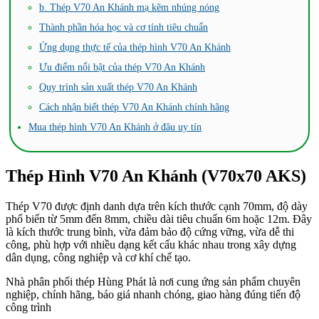
b. Thép V70 An Khánh mạ kẽm nhúng nóng
Thành phần hóa học và cơ tính tiêu chuẩn
Ứng dụng thực tế của thép hình V70 An Khánh
Ưu điểm nổi bật của thép V70 An Khánh
Quy trình sản xuất thép V70 An Khánh
Cách nhận biết thép V70 An Khánh chính hãng
Mua thép hình V70 An Khánh ở đâu uy tín
Thép Hình V70 An Khánh (V70x70 AKS)
Thép V70 được định danh dựa trên kích thước cạnh 70mm, độ dày
phổ biến từ 5mm đến 8mm, chiều dài tiêu chuẩn 6m hoặc 12m. Đây
là kích thước trung bình, vừa đảm bảo độ cứng vững, vừa dễ thi
công, phù hợp với nhiều dạng kết cấu khác nhau trong xây dựng
dân dụng, công nghiệp và cơ khí chế tạo.
Nhà phân phối thép Hùng Phát là nơi cung ứng sản phẩm chuyên
nghiệp, chính hãng, báo giá nhanh chóng, giao hàng đúng tiến độ
công trình