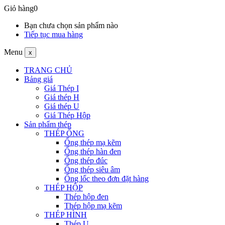
Giỏ hàng
0
Bạn chưa chọn sản phẩm nào
Tiếp tục mua hàng
Menu
x
TRANG CHỦ
Bảng giá
Giá Thép I
Giá thép H
Giá thép U
Giá Thép Hộp
Sản phẩm thép
THÉP ỐNG
Ống thép mạ kẽm
Ống thép hàn đen
Ống thép đúc
Ống thép siêu âm
Ống lốc theo đơn đặt hàng
THÉP HỘP
Thép hộp đen
Thép hộp mạ kẽm
THÉP HÌNH
Thép U