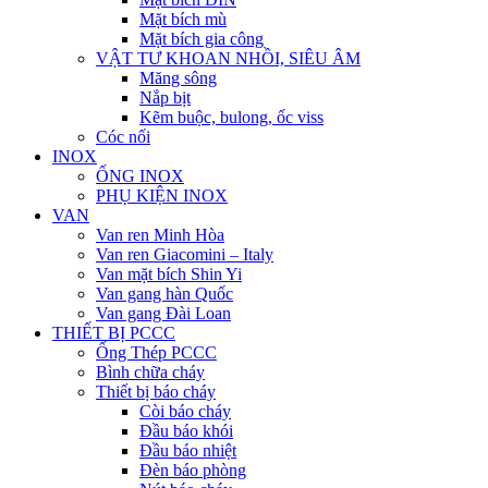
Mặt bích mù
Mặt bích gia công
VẬT TƯ KHOAN NHỒI, SIÊU ÂM
Măng sông
Nắp bịt
Kẽm buộc, bulong, ốc viss
Cóc nối
INOX
ỐNG INOX
PHỤ KIỆN INOX
VAN
Van ren Minh Hòa
Van ren Giacomini – Italy
Van mặt bích Shin Yi
Van gang hàn Quốc
Van gang Đài Loan
THIẾT BỊ PCCC
Ống Thép PCCC
Bình chữa cháy
Thiết bị báo cháy
Còi báo cháy
Đầu báo khói
Đầu báo nhiệt
Đèn báo phòng