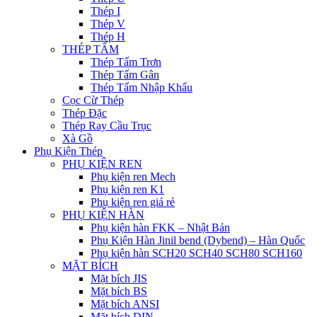
Thép I
Thép V
Thép H
THÉP TẤM
Thép Tấm Trơn
Thép Tấm Gân
Thép Tấm Nhập Khẩu
Cọc Cừ Thép
Thép Đặc
Thép Ray Cầu Trục
Xà Gồ
Phụ Kiện Thép
PHỤ KIỆN REN
Phụ kiện ren Mech
Phụ kiện ren K1
Phụ kiện ren giá rẻ
PHỤ KIỆN HÀN
Phụ kiện hàn FKK – Nhật Bản
Phụ Kiện Hàn Jinil bend (Dybend) – Hàn Quốc
Phụ kiện hàn SCH20 SCH40 SCH80 SCH160
MẶT BÍCH
Mặt bích JIS
Mặt bích BS
Mặt bích ANSI
Mặt bích DIN