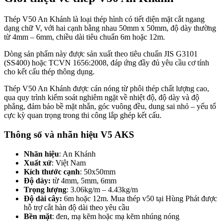
Thép V50 An Khánh là loại thép hình có tiết diện mặt cắt ngang
dạng chữ V, với hai cạnh bằng nhau 50mm x 50mm, độ dày thường
từ 4mm – 6mm, chiều dài tiêu chuẩn 6m hoặc 12m.
Dòng sản phẩm này được sản xuất theo tiêu chuẩn JIS G3101
(SS400) hoặc TCVN 1656:2008, đáp ứng đầy đủ yêu cầu cơ tính
cho kết cấu thép thông dụng.
Thép V50 An Khánh được cán nóng từ phôi thép chất lượng cao,
qua quy trình kiểm soát nghiêm ngặt về nhiệt độ, độ dày và độ
phẳng, đảm bảo bề mặt nhẵn, góc vuông đều, dung sai nhỏ – yếu tố
cực kỳ quan trọng trong thi công lắp ghép kết cấu.
Thông số và nhãn hiệu V5 AKS
Nhãn hiệu
: An Khánh
Xuất xứ
: Việt Nam
Kích thước cạnh
: 50x50mm
Độ dày:
từ 4mm, 5mm, 6mm
Trọng lượng
: 3.06kg/m – 4.43kg/m
Độ dài cây:
6m hoặc 12m. Mua thép v50 tại Hùng Phát được
hỗ trợ cắt hàn độ dài theo yêu cầu
Bền mặt
: đen, mạ kẽm hoặc mạ kẽm nhúng nóng