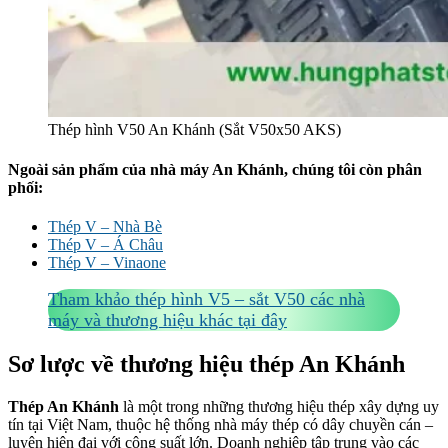
Thép hình V50 An Khánh (Sắt V50x50 AKS)
Ngoài sản phẩm của nhà máy An Khánh, chúng tôi còn phân
phối:
Thép V – Nhà Bè
Thép V – Á Châu
Thép V – Vinaone
Tham khảo thép hình V5 – sắt V50 các nhà
máy và thương hiệu khác tại đây
Sơ lược về thương hiệu thép An Khánh
Thép An Khánh
là một trong những thương hiệu thép xây dựng uy
tín tại Việt Nam, thuộc hệ thống nhà máy thép có dây chuyền cán –
luyện hiện đại với công suất lớn. Doanh nghiệp tập trung vào các