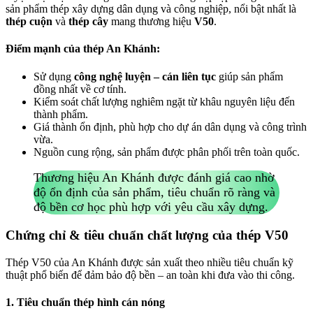
sản phẩm thép xây dựng dân dụng và công nghiệp, nổi bật nhất là
thép cuộn
và
thép cây
mang thương hiệu
V50
.
Điểm mạnh của thép An Khánh:
Sử dụng
công nghệ luyện – cán liên tục
giúp sản phẩm
đồng nhất về cơ tính.
Kiểm soát chất lượng nghiêm ngặt từ khâu nguyên liệu đến
thành phẩm.
Giá thành ổn định, phù hợp cho dự án dân dụng và công trình
vừa.
Nguồn cung rộng, sản phẩm được phân phối trên toàn quốc.
Thương hiệu An Khánh được đánh giá cao nhờ
độ ổn định của sản phẩm, tiêu chuẩn rõ ràng và
độ bền cơ học phù hợp với yêu cầu xây dựng.
Chứng chỉ & tiêu chuẩn chất lượng của thép V50
Thép V50 của An Khánh được sản xuất theo nhiều tiêu chuẩn kỹ
thuật phổ biến để đảm bảo độ bền – an toàn khi đưa vào thi công.
1. Tiêu chuẩn thép hình cán nóng