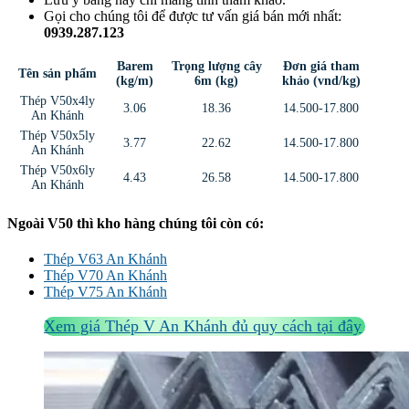
Gọi cho chúng tôi để được tư vấn giá bán mới nhất:
0939.287.123
Barem
Trọng lượng cây
Đơn giá tham
Tên sản phẩm
(kg/m)
6m (kg)
khảo (vnd/kg)
Thép V50x4ly
3.06
18.36
14.500-17.800
An Khánh
Thép V50x5ly
3.77
22.62
14.500-17.800
An Khánh
Thép V50x6ly
4.43
26.58
14.500-17.800
An Khánh
Ngoài V50 thì kho hàng chúng tôi còn có:
Thép V63 An Khánh
Thép V70 An Khánh
Thép V75 An Khánh
Xem giá Thép V An Khánh đủ quy cách tại đây