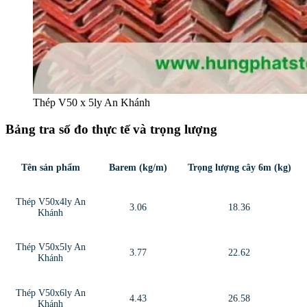
Thép V50 x 5ly An Khánh
Bảng tra số đo thực tế và trọng lượng
Tên sản phẩm
Barem (kg/m)
Trọng lượng cây 6m (kg)
Thép V50x4ly An
3.06
18.36
Khánh
Thép V50x5ly An
3.77
22.62
Khánh
Thép V50x6ly An
4.43
26.58
Khánh