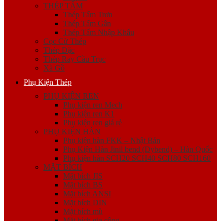
THÉP TẤM
Thép Tấm Trơn
Thép Tấm Gân
Thép Tấm Nhập Khẩu
Cọc Cừ Thép
Thép Đặc
Thép Ray Cầu Trục
Xà Gồ
Phụ Kiện Thép
PHỤ KIỆN REN
Phụ kiện ren Mech
Phụ kiện ren K1
Phụ kiện ren giá rẻ
PHỤ KIỆN HÀN
Phụ kiện hàn FKK – Nhật Bản
Phụ Kiện Hàn Jinil bend (Dybend) – Hàn Quốc
Phụ kiện hàn SCH20 SCH40 SCH80 SCH160
MẶT BÍCH
Mặt bích JIS
Mặt bích BS
Mặt bích ANSI
Mặt bích DIN
Mặt bích mù
Mặt bích gia công