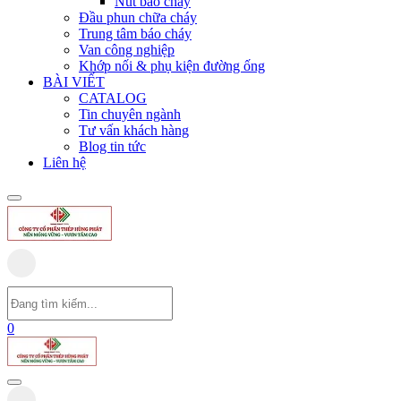
Nút báo cháy
Đầu phun chữa cháy
Trung tâm báo cháy
Van công nghiệp
Khớp nối & phụ kiện đường ống
BÀI VIẾT
CATALOG
Tin chuyên ngành
Tư vấn khách hàng
Blog tin tức
Liên hệ
0