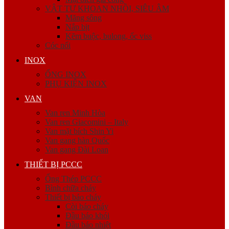
VẬT TƯ KHOAN NHỒI, SIÊU ÂM
Măng sông
Nắp bịt
Kẽm buộc, bulong, ốc viss
Cóc nối
INOX
ỐNG INOX
PHỤ KIỆN INOX
VAN
Van ren Minh Hòa
Van ren Giacomini – Italy
Van mặt bích Shin Yi
Van gang hàn Quốc
Van gang Đài Loan
THIẾT BỊ PCCC
Ống Thép PCCC
Bình chữa cháy
Thiết bị báo cháy
Còi báo cháy
Đầu báo khói
Đầu báo nhiệt