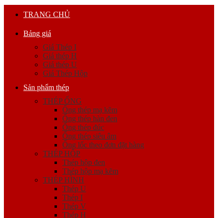
TRANG CHỦ
Bảng giá
Giá Thép I
Giá thép H
Giá thép U
Giá Thép Hộp
Sản phẩm thép
THÉP ỐNG
Ống thép mạ kẽm
Ống thép hàn đen
Ống thép đúc
Ống thép siêu âm
Ống lốc theo đơn đặt hàng
THÉP HỘP
Thép hộp đen
Thép hộp mạ kẽm
THÉP HÌNH
Thép U
Thép I
Thép V
Thép H