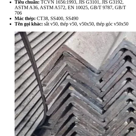
Tiêu chuẩn:
TCVN 1656:1993, JIS G3101, JIS G3192,
ASTM A36, ASTM A572, EN 10025, GB/T 9787, GB/T
706
Mác thép:
CT38, SS400, SS490
Tên gọi khác:
sắt v50, thép v50, v50x50, thép góc v50x50