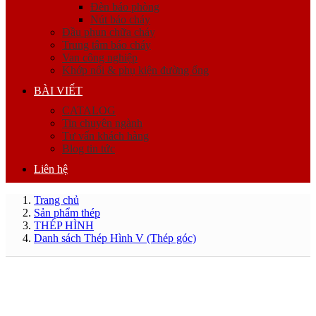
Đèn báo phòng
Nút báo cháy
Đầu phun chữa cháy
Trung tâm báo cháy
Van công nghiệp
Khớp nối & phụ kiện đường ống
BÀI VIẾT
CATALOG
Tin chuyên ngành
Tư vấn khách hàng
Blog tin tức
Liên hệ
Trang chủ
Sản phẩm thép
THÉP HÌNH
Danh sách Thép Hình V (Thép góc)