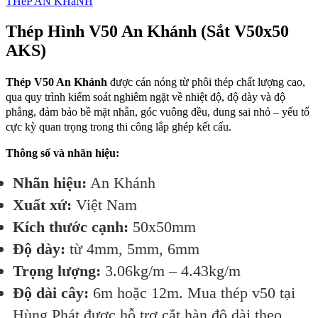
THéP AN KHáNH
Thép Hình V50 An Khánh (Sắt V50x50
AKS)
Thép V50 An Khánh
được cán nóng từ phôi thép chất lượng cao,
qua quy trình kiểm soát nghiêm ngặt về nhiệt độ, độ dày và độ
phẳng, đảm bảo bề mặt nhẵn, góc vuông đều, dung sai nhỏ – yếu tố
cực kỳ quan trọng trong thi công lắp ghép kết cấu.
Thông số và nhãn hiệu:
Nhãn hiệu:
An Khánh
Xuất xứ:
Việt Nam
Kích thước cạnh:
50x50mm
Độ dày:
từ 4mm, 5mm, 6mm
Trọng lượng:
3.06kg/m – 4.43kg/m
Độ dài cây:
6m hoặc 12m. Mua thép v50 tại
Hùng Phát được hỗ trợ cắt hàn độ dài theo