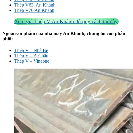
Thép V63 An Khánh
Thép V70 An Khánh
Xem giá Thép V An Khánh đủ quy cách tại đây
Ngoài sản phẩm của nhà máy An Khánh, chúng tôi còn phân
phối:
Thép V – Nhà Bè
Thép V – Á Châu
Thép V – Vinaone