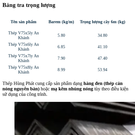
Bảng tra trọng lượng
Tên sản phẩm
Barem (kg/m)
Trọng lượng cây 6m (kg)
Thép V75x5ly An
5.80
34.80
Khánh
Thép V75x6ly An
6.85
41.10
Khánh
Thép V75x7ly An
7.90
47.40
Khánh
Thép V75x8ly An
8.99
53.94
Khánh
Thép Hùng Phát cung cấp sản phẩm dạng
hàng đen (thép cán
nóng nguyên bản)
hoặc
mạ kẽm nhúng nóng
tùy theo điều kiện
sử dụng của công trình.