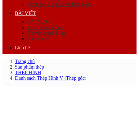
Khớp nối & phụ kiện đường ống
BÀI VIẾT
CATALOG
Tin chuyên ngành
Tư vấn khách hàng
Blog tin tức
Liên hệ
Trang chủ
Sản phẩm thép
THÉP HÌNH
Danh sách Thép Hình V (Thép góc)