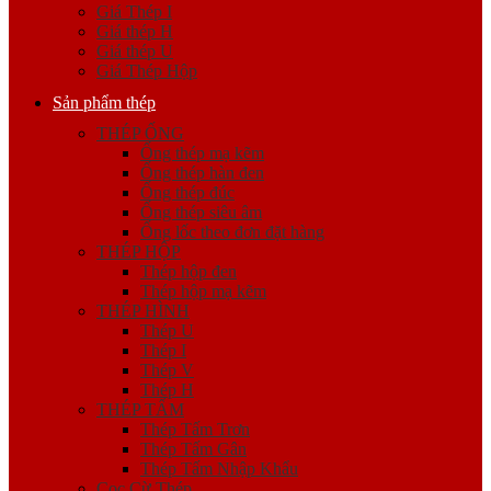
Giá Thép I
Giá thép H
Giá thép U
Giá Thép Hộp
Sản phẩm thép
THÉP ỐNG
Ống thép mạ kẽm
Ống thép hàn đen
Ống thép đúc
Ống thép siêu âm
Ống lốc theo đơn đặt hàng
THÉP HỘP
Thép hộp đen
Thép hộp mạ kẽm
THÉP HÌNH
Thép U
Thép I
Thép V
Thép H
THÉP TẤM
Thép Tấm Trơn
Thép Tấm Gân
Thép Tấm Nhập Khẩu
Cọc Cừ Thép