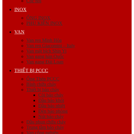
Cóc nối
INOX
ỐNG INOX
PHỤ KIỆN INOX
VAN
Van ren Minh Hòa
Van ren Giacomini – Italy
Van mặt bích Shin Yi
Van gang hàn Quốc
Van gang Đài Loan
THIẾT BỊ PCCC
Ống Thép PCCC
Bình chữa cháy
Thiết bị báo cháy
Còi báo cháy
Đầu báo khói
Đầu báo nhiệt
Đèn báo phòng
Nút báo cháy
Đầu phun chữa cháy
Trung tâm báo cháy
Van công nghiệp