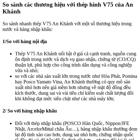
So sánh các thương hiệu với thép hình V75 của An
Khánh
So sánh nhanh thép V75 An Khánh với một số thương hiệu trong
nước và hàng nhập khẩu:
1/So với hàng nội địa
Thép V75 An Khánh nổi bật ở giá cả cạnh tranh, nguồn cung
ổn định trong nước và dịch vụ giao nhận, chứng từ (CO/CQ)
thuận lợi, phù hợp cho công trình dân dụng và công nghiệp
vừa và nhỏ;
so với các nhà sản xuất lớn trong nước như Hòa Phát, Pomina
hay Posco Yamato Vina, An Khánh thường có quy mô sản
xuất nhỏ hơn nên giá mềm hơn nhưng về mặt độ đồng đều
kích thước, dung sai và vài tiêu chí kiểm soát chất lượng đôi
khi không đạt mức siêu chặt như các nhà máy lớn;
2/ So với hàng nhập khẩu
Đối với thép nhập khẩu (POSCO Hàn Quốc, Nippon/JFE
Nhật, ArcelorMittal châu Âu…), hàng nhập khẩu thường đem
lại độ tinh xảo cao hơn, dung sai nhỏ hơn, chứng nhận quốc