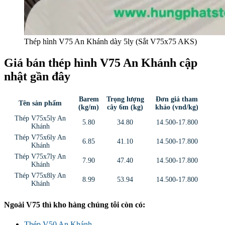
Thép hình V75 An Khánh dày 5ly (Sắt V75x75 AKS)
Giá bán thép hình V75 An Khánh cập
nhật gần đây
Barem
Trọng lượng
Đơn giá tham
Tên sản phẩm
(kg/m)
cây 6m (kg)
khảo (vnd/kg)
Thép V75x5ly An
5.80
34.80
14.500-17.800
Khánh
Thép V75x6ly An
6.85
41.10
14.500-17.800
Khánh
Thép V75x7ly An
7.90
47.40
14.500-17.800
Khánh
Thép V75x8ly An
8.99
53.94
14.500-17.800
Khánh
Ngoài V75 thì kho hàng chúng tôi còn có:
Thép V50 An Khánh