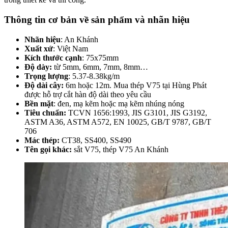
Thông tin cơ bản về sản phẩm và nhãn hiệu
Nhãn hiệu
: An Khánh
Xuất xứ
: Việt Nam
Kích thước cạnh
: 75x75mm
Độ dày:
từ 5mm, 6mm, 7mm, 8mm…
Trọng lượng
: 5.37-8.38kg/m
Độ dài cây:
6m hoặc 12m. Mua thép V75 tại Hùng Phát
được hỗ trợ cắt hàn độ dài theo yêu cầu
Bền mặt
: đen, mạ kẽm hoặc mạ kẽm nhúng nóng
Tiêu chuẩn:
TCVN 1656:1993, JIS G3101, JIS G3192,
ASTM A36, ASTM A572, EN 10025, GB/T 9787, GB/T
706
Mác thép:
CT38, SS400, SS490
Tên gọi khác:
sắt V75, thép V75 An Khánh