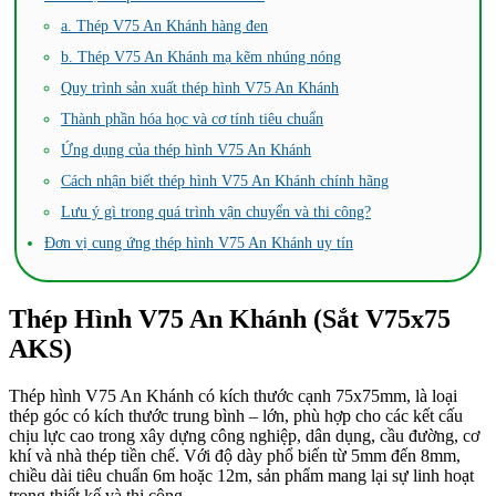
a. Thép V75 An Khánh hàng đen
b. Thép V75 An Khánh mạ kẽm nhúng nóng
Quy trình sản xuất thép hình V75 An Khánh
Thành phần hóa học và cơ tính tiêu chuẩn
Ứng dụng của thép hình V75 An Khánh
Cách nhận biết thép hình V75 An Khánh chính hãng
Lưu ý gì trong quá trình vận chuyển và thi công?
Đơn vị cung ứng thép hình V75 An Khánh uy tín
Thép Hình V75 An Khánh (Sắt V75x75
AKS)
Thép hình V75 An Khánh có kích thước cạnh 75x75mm, là loại
thép góc có kích thước trung bình – lớn, phù hợp cho các kết cấu
chịu lực cao trong xây dựng công nghiệp, dân dụng, cầu đường, cơ
khí và nhà thép tiền chế. Với độ dày phổ biến từ 5mm đến 8mm,
chiều dài tiêu chuẩn 6m hoặc 12m, sản phẩm mang lại sự linh hoạt
trong thiết kế và thi công.