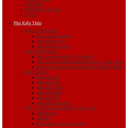
Thép Đặc
Thép Ray Cầu Trục
Xà Gồ
Phụ Kiện Thép
PHỤ KIỆN REN
Phụ kiện ren Mech
Phụ kiện ren K1
Phụ kiện ren giá rẻ
PHỤ KIỆN HÀN
Phụ kiện hàn FKK – Nhật Bản
Phụ Kiện Hàn Jinil bend (Dybend) – Hàn Quốc
Phụ kiện hàn SCH20 SCH40 SCH80 SCH160
MẶT BÍCH
Mặt bích JIS
Mặt bích BS
Mặt bích ANSI
Mặt bích DIN
Mặt bích mù
Mặt bích gia công
VẬT TƯ KHOAN NHỒI, SIÊU ÂM
Măng sông
Nắp bịt
Kẽm buộc, bulong, ốc viss