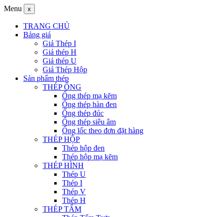
Menu
x
TRANG CHỦ
Bảng giá
Giá Thép I
Giá thép H
Giá thép U
Giá Thép Hộp
Sản phẩm thép
THÉP ỐNG
Ống thép mạ kẽm
Ống thép hàn đen
Ống thép đúc
Ống thép siêu âm
Ống lốc theo đơn đặt hàng
THÉP HỘP
Thép hộp đen
Thép hộp mạ kẽm
THÉP HÌNH
Thép U
Thép I
Thép V
Thép H
THÉP TẤM