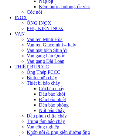
Nắp bịt
Kẽm buộc, bulong, ốc viss
Cóc nối
INOX
ỐNG INOX
PHỤ KIỆN INOX
VAN
Van ren Minh Hòa
Van ren Giacomini – Italy
Van mặt bích Shin Yi
Van gang hàn Quốc
Van gang Đài Loan
THIẾT BỊ PCCC
Ống Thép PCCC
Bình chữa cháy
Thiết bị báo cháy
Còi báo cháy
Đầu báo khói
Đầu báo nhiệt
Đèn báo phòng
Nút báo cháy
Đầu phun chữa cháy
Trung tâm báo cháy
Van công nghiệp
Khớp nối & phụ kiện đường ống