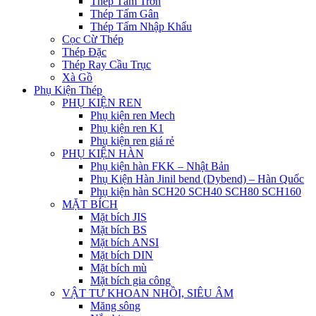
Thép Tấm Trơn
Thép Tấm Gân
Thép Tấm Nhập Khẩu
Cọc Cừ Thép
Thép Đặc
Thép Ray Cầu Trục
Xà Gồ
Phụ Kiện Thép
PHỤ KIỆN REN
Phụ kiện ren Mech
Phụ kiện ren K1
Phụ kiện ren giá rẻ
PHỤ KIỆN HÀN
Phụ kiện hàn FKK – Nhật Bản
Phụ Kiện Hàn Jinil bend (Dybend) – Hàn Quốc
Phụ kiện hàn SCH20 SCH40 SCH80 SCH160
MẶT BÍCH
Mặt bích JIS
Mặt bích BS
Mặt bích ANSI
Mặt bích DIN
Mặt bích mù
Mặt bích gia công
VẬT TƯ KHOAN NHỒI, SIÊU ÂM
Măng sông