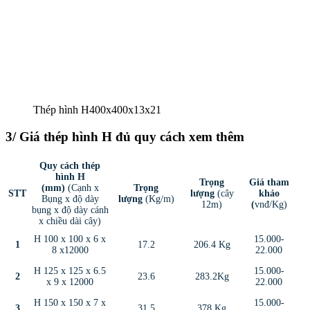
Thép hình H400x400x13x21
3/ Giá thép hình H đủ quy cách xem thêm
Quy cách thép
hình H
Trọng
Giá tham
(mm)
(Cạnh x
Trọng
STT
lượng
(cây
khảo
Bụng x độ dày
lượng
(Kg/m)
12m)
(
vnđ/Kg)
bụng x độ dày cánh
x chiều dài cây)
H 100 x 100 x 6 x
15.000-
1
17.2
206.4 Kg
8 x12000
22.000
H 125 x 125 x 6.5
15.000-
2
23.6
283.2Kg
x 9 x 12000
22.000
H 150 x 150 x 7 x
15.000-
3
31.5
378 Kg