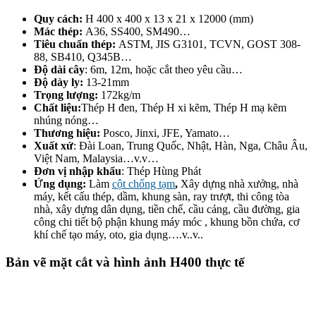
Quy cách:
H 400 x 400 x 13 x 21 x 12000 (mm)
Mác thép:
A36, SS400, SM490…
Tiêu chuẩn thép:
ASTM, JIS G3101, TCVN, GOST 308-
88, SB410, Q345B…
Độ dài cây
: 6m, 12m, hoặc cắt theo yêu cầu…
Độ dày ly:
13-21mm
Trọng lượng:
172kg/m
Chất liệu:
Thép H đen, Thép H xi kẽm, Thép H mạ kẽm
nhúng nóng…
Thương hiệu:
Posco, Jinxi, JFE, Yamato…
Xuất xứ
: Đài Loan, Trung Quốc, Nhật, Hàn, Nga, Châu Âu,
Việt Nam, Malaysia…v.v…
Đơn vị nhập khẩu
: Thép Hùng Phát
Ứng dụng:
Làm
cột chống tạm
,
Xây dựng nhà xưởng, nhà
máy, kết cấu thép, dầm, khung sàn, ray trượt, thi công tòa
nhà, xây dựng dân dụng, tiền chế, cầu cảng, cầu đường, gia
công chi tiết bộ phận khung máy móc , khung bồn chứa, cơ
khí chế tạo máy, oto, gia dụng….v..v..
Bản vẽ mặt cắt và hình ảnh H400 thực tế