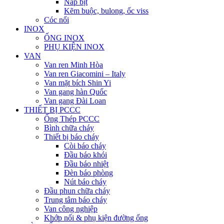
Nắp bịt
Kẽm buộc, bulong, ốc viss
Cóc nối
INOX
ỐNG INOX
PHỤ KIỆN INOX
VAN
Van ren Minh Hòa
Van ren Giacomini – Italy
Van mặt bích Shin Yi
Van gang hàn Quốc
Van gang Đài Loan
THIẾT BỊ PCCC
Ống Thép PCCC
Bình chữa cháy
Thiết bị báo cháy
Còi báo cháy
Đầu báo khói
Đầu báo nhiệt
Đèn báo phòng
Nút báo cháy
Đầu phun chữa cháy
Trung tâm báo cháy
Van công nghiệp
Khớp nối & phụ kiện đường ống