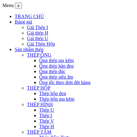
Menu
x
TRANG CHỦ
Bảng giá
Giá Thép I
Giá thép H
Giá thép U
Giá Thép Hộp
Sản phẩm thép
THÉP ỐNG
Ống thép mạ kẽm
Ống thép hàn đen
Ống thép đúc
Ống thép siêu âm
Ống lốc theo đơn đặt hàng
THÉP HỘP
Thép hộp đen
Thép hộp mạ kẽm
THÉP HÌNH
Thép U
Thép I
Thép V
Thép H
THÉP TẤM