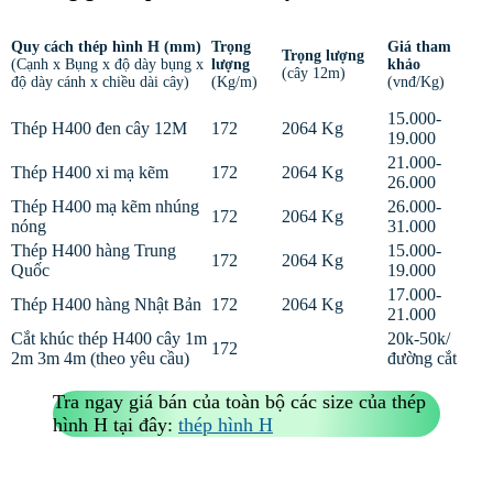
Quy cách thép hình H (mm)
Trọng
Giá tham
Trọng lượng
(Cạnh x Bụng x độ dày bụng x
lượng
khảo
(cây 12m)
độ dày cánh x chiều dài cây)
(Kg/m)
(vnđ/Kg)
15.000-
Thép H400 đen cây 12M
172
2064 Kg
19.000
21.000-
Thép H400 xi mạ kẽm
172
2064 Kg
26.000
Thép H400 mạ kẽm nhúng
26.000-
172
2064 Kg
nóng
31.000
Thép H400 hàng Trung
15.000-
172
2064 Kg
Quốc
19.000
17.000-
Thép H400 hàng Nhật Bản
172
2064 Kg
21.000
Cắt khúc thép H400 cây 1m
20k-50k/
172
2m 3m 4m (theo yêu cầu)
đường cắt
Tra ngay giá bán của toàn bộ các size của thép
hình H tại đây:
thép hình H