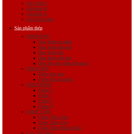
Giá Thép I
Giá thép H
Giá thép U
Giá Thép Hộp
Sản phẩm thép
THÉP ỐNG
Ống thép mạ kẽm
Ống thép hàn đen
Ống thép đúc
Ống thép siêu âm
Ống lốc theo đơn đặt hàng
THÉP HỘP
Thép hộp đen
Thép hộp mạ kẽm
THÉP HÌNH
Thép U
Thép I
Thép V
Thép H
THÉP TẤM
Thép Tấm Trơn
Thép Tấm Gân
Thép Tấm Nhập Khẩu
Cọc Cừ Thép