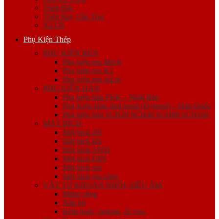
Thép Đặc
Thép Ray Cầu Trục
Xà Gồ
Phụ Kiện Thép
PHỤ KIỆN REN
Phụ kiện ren Mech
Phụ kiện ren K1
Phụ kiện ren giá rẻ
PHỤ KIỆN HÀN
Phụ kiện hàn FKK – Nhật Bản
Phụ Kiện Hàn Jinil bend (Dybend) – Hàn Quốc
Phụ kiện hàn SCH20 SCH40 SCH80 SCH160
MẶT BÍCH
Mặt bích JIS
Mặt bích BS
Mặt bích ANSI
Mặt bích DIN
Mặt bích mù
Mặt bích gia công
VẬT TƯ KHOAN NHỒI, SIÊU ÂM
Măng sông
Nắp bịt
Kẽm buộc, bulong, ốc viss