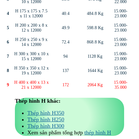
10 x 12000
22.000
H 175 x 175 x 7.5
15.000-
4
40.4
484.8 Kg
x 11 x 12000
23.000
H 200 x 200 x 8 x
15.000-
5
49.9
598.8 Kg
12 x 12000
23.000
H 250 x 250 x 9 x
15.000-
6
72.4
868.8 Kg
14 x 12000
23.000
H 300 x 300 x 10 x
15.000-
7
94
1128 Kg
15 x 12000
23.000
H 350 x 350 x 12 x
15.000-
8
137
1644 Kg
19 x 12000
23.000
H 400 x 400 x 13 x
15.000-
9
172
2064 Kg
21 x 12000
35.000
Thép hình H khác:
Thép hình H350
Thép hình H250
Thép hình H300
Xem sản phẩm tổng hợp
thép hình H