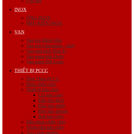
Cóc nối
INOX
ỐNG INOX
PHỤ KIỆN INOX
VAN
Van ren Minh Hòa
Van ren Giacomini – Italy
Van mặt bích Shin Yi
Van gang hàn Quốc
Van gang Đài Loan
THIẾT BỊ PCCC
Ống Thép PCCC
Bình chữa cháy
Thiết bị báo cháy
Còi báo cháy
Đầu báo khói
Đầu báo nhiệt
Đèn báo phòng
Nút báo cháy
Đầu phun chữa cháy
Trung tâm báo cháy
Van công nghiệp