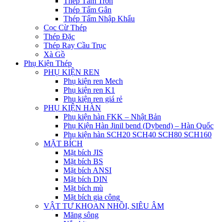
Thép Tấm Trơn
Thép Tấm Gân
Thép Tấm Nhập Khẩu
Cọc Cừ Thép
Thép Đặc
Thép Ray Cầu Trục
Xà Gồ
Phụ Kiện Thép
PHỤ KIỆN REN
Phụ kiện ren Mech
Phụ kiện ren K1
Phụ kiện ren giá rẻ
PHỤ KIỆN HÀN
Phụ kiện hàn FKK – Nhật Bản
Phụ Kiện Hàn Jinil bend (Dybend) – Hàn Quốc
Phụ kiện hàn SCH20 SCH40 SCH80 SCH160
MẶT BÍCH
Mặt bích JIS
Mặt bích BS
Mặt bích ANSI
Mặt bích DIN
Mặt bích mù
Mặt bích gia công
VẬT TƯ KHOAN NHỒI, SIÊU ÂM
Măng sông