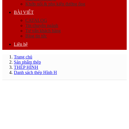
Khớp nối & phụ kiện đường ống
BÀI VIẾT
CATALOG
Tin chuyên ngành
Tư vấn khách hàng
Blog tin tức
Liên hệ
Trang chủ
Sản phẩm thép
THÉP HÌNH
Danh sách thép Hình H