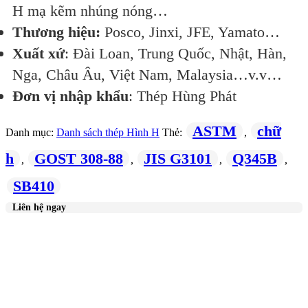
H mạ kẽm nhúng nóng…
Thương hiệu:
Posco, Jinxi, JFE, Yamato…
Xuất xứ
: Đài Loan, Trung Quốc, Nhật, Hàn,
Nga, Châu Âu, Việt Nam, Malaysia…v.v…
Đơn vị nhập khẩu
: Thép Hùng Phát
ASTM
chữ
Danh mục:
Danh sách thép Hình H
Thẻ:
,
h
GOST 308-88
JIS G3101
Q345B
,
,
,
,
SB410
Liên hệ ngay