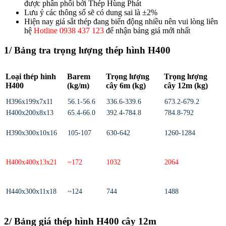
được phân phối bởi Thép Hùng Phát
Lưu ý các thông số sẽ có dung sai là ±2%
Hiện nay giá sắt thép đang biến động nhiều nên vui lòng liên
hệ
Hotline 0938 437 123
để nhận bảng giá mới nhất
1/ Bảng tra trọng lượng thép hình H400
Loại thép hình
Barem
Trọng lượng
Trọng lượng
H400
(kg/m)
cây 6m (kg)
cây 12m (kg)
H396x199x7x11
56.1-56.6
336.6-339.6
673.2-679.2
H400x200x8x13
65.4-66.0
392.4-784.8
784.8-792
H390x300x10x16
105-107
630-642
1260-1284
H400x400x13x21
~172
1032
2064
H440x300x11x18
~124
744
1488
2/ Bảng giá thép hình H400 cây 12m