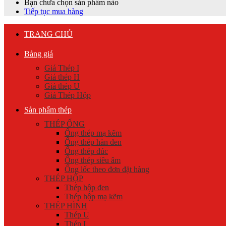
Bạn chưa chọn sản phẩm nào
Tiếp tục mua hàng
TRANG CHỦ
Bảng giá
Giá Thép I
Giá thép H
Giá thép U
Giá Thép Hộp
Sản phẩm thép
THÉP ỐNG
Ống thép mạ kẽm
Ống thép hàn đen
Ống thép đúc
Ống thép siêu âm
Ống lốc theo đơn đặt hàng
THÉP HỘP
Thép hộp đen
Thép hộp mạ kẽm
THÉP HÌNH
Thép U
Thép I