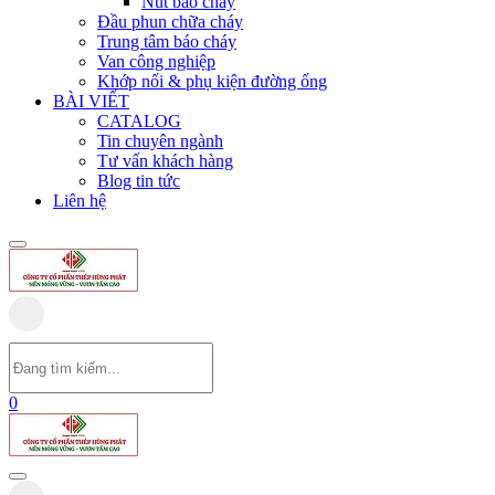
Nút báo cháy
Đầu phun chữa cháy
Trung tâm báo cháy
Van công nghiệp
Khớp nối & phụ kiện đường ống
BÀI VIẾT
CATALOG
Tin chuyên ngành
Tư vấn khách hàng
Blog tin tức
Liên hệ
0