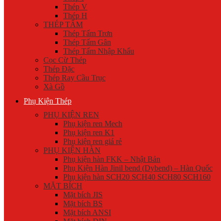
Thép V
Thép H
THÉP TẤM
Thép Tấm Trơn
Thép Tấm Gân
Thép Tấm Nhập Khẩu
Cọc Cừ Thép
Thép Đặc
Thép Ray Cầu Trục
Xà Gồ
Phụ Kiện Thép
PHỤ KIỆN REN
Phụ kiện ren Mech
Phụ kiện ren K1
Phụ kiện ren giá rẻ
PHỤ KIỆN HÀN
Phụ kiện hàn FKK – Nhật Bản
Phụ Kiện Hàn Jinil bend (Dybend) – Hàn Quốc
Phụ kiện hàn SCH20 SCH40 SCH80 SCH160
MẶT BÍCH
Mặt bích JIS
Mặt bích BS
Mặt bích ANSI