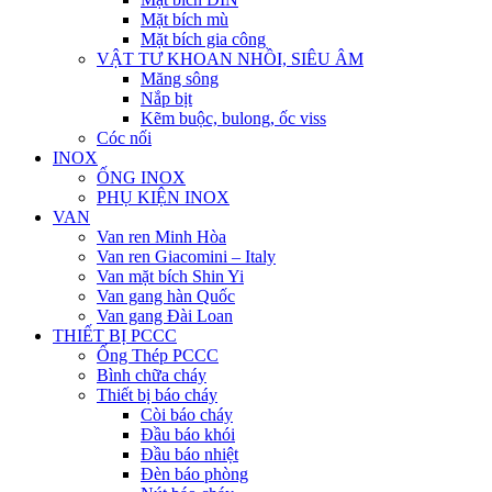
Mặt bích mù
Mặt bích gia công
VẬT TƯ KHOAN NHỒI, SIÊU ÂM
Măng sông
Nắp bịt
Kẽm buộc, bulong, ốc viss
Cóc nối
INOX
ỐNG INOX
PHỤ KIỆN INOX
VAN
Van ren Minh Hòa
Van ren Giacomini – Italy
Van mặt bích Shin Yi
Van gang hàn Quốc
Van gang Đài Loan
THIẾT BỊ PCCC
Ống Thép PCCC
Bình chữa cháy
Thiết bị báo cháy
Còi báo cháy
Đầu báo khói
Đầu báo nhiệt
Đèn báo phòng