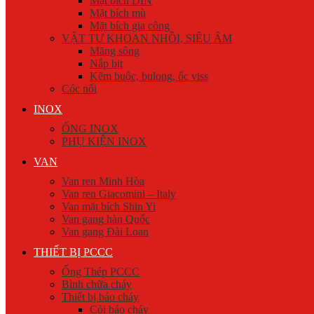
Mặt bích DIN
Mặt bích mù
Mặt bích gia công
VẬT TƯ KHOAN NHỒI, SIÊU ÂM
Măng sông
Nắp bịt
Kẽm buộc, bulong, ốc viss
Cóc nối
INOX
ỐNG INOX
PHỤ KIỆN INOX
VAN
Van ren Minh Hòa
Van ren Giacomini – Italy
Van mặt bích Shin Yi
Van gang hàn Quốc
Van gang Đài Loan
THIẾT BỊ PCCC
Ống Thép PCCC
Bình chữa cháy
Thiết bị báo cháy
Còi báo cháy