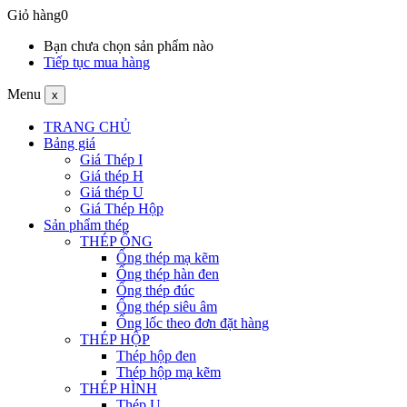
Giỏ hàng
0
Bạn chưa chọn sản phẩm nào
Tiếp tục mua hàng
Menu
x
TRANG CHỦ
Bảng giá
Giá Thép I
Giá thép H
Giá thép U
Giá Thép Hộp
Sản phẩm thép
THÉP ỐNG
Ống thép mạ kẽm
Ống thép hàn đen
Ống thép đúc
Ống thép siêu âm
Ống lốc theo đơn đặt hàng
THÉP HỘP
Thép hộp đen
Thép hộp mạ kẽm
THÉP HÌNH
Thép U