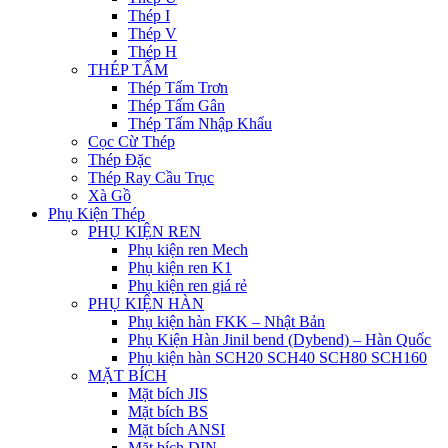
Thép I
Thép V
Thép H
THÉP TẤM
Thép Tấm Trơn
Thép Tấm Gân
Thép Tấm Nhập Khẩu
Cọc Cừ Thép
Thép Đặc
Thép Ray Cầu Trục
Xà Gồ
Phụ Kiện Thép
PHỤ KIỆN REN
Phụ kiện ren Mech
Phụ kiện ren K1
Phụ kiện ren giá rẻ
PHỤ KIỆN HÀN
Phụ kiện hàn FKK – Nhật Bản
Phụ Kiện Hàn Jinil bend (Dybend) – Hàn Quốc
Phụ kiện hàn SCH20 SCH40 SCH80 SCH160
MẶT BÍCH
Mặt bích JIS
Mặt bích BS
Mặt bích ANSI
Mặt bích DIN