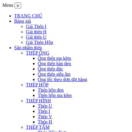
Menu
x
TRANG CHỦ
Bảng giá
Giá Thép I
Giá thép H
Giá thép U
Giá Thép Hộp
Sản phẩm thép
THÉP ỐNG
Ống thép mạ kẽm
Ống thép hàn đen
Ống thép đúc
Ống thép siêu âm
Ống lốc theo đơn đặt hàng
THÉP HỘP
Thép hộp đen
Thép hộp mạ kẽm
THÉP HÌNH
Thép U
Thép I
Thép V
Thép H
THÉP TẤM