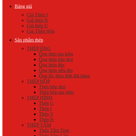
Bảng giá
Giá Thép I
Giá thép H
Giá thép U
Giá Thép Hộp
Sản phẩm thép
THÉP ỐNG
Ống thép mạ kẽm
Ống thép hàn đen
Ống thép đúc
Ống thép siêu âm
Ống lốc theo đơn đặt hàng
THÉP HỘP
Thép hộp đen
Thép hộp mạ kẽm
THÉP HÌNH
Thép U
Thép I
Thép V
Thép H
THÉP TẤM
Thép Tấm Trơn
Thép Tấm Gân