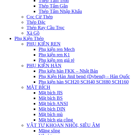
Thép Tấm Trơn
Thép Tấm Gân
Thép Tấm Nhập Khẩu
Cọc Cừ Thép
Thép Đặc
Thép Ray Cầu Trục
Xà Gồ
Phụ Kiện Thép
PHỤ KIỆN REN
Phụ kiện ren Mech
Phụ kiện ren K1
Phụ kiện ren giá rẻ
PHỤ KIỆN HÀN
Phụ kiện hàn FKK – Nhật Bản
Phụ Kiện Hàn Jinil bend (Dybend) – Hàn Quốc
Phụ kiện hàn SCH20 SCH40 SCH80 SCH160
MẶT BÍCH
Mặt bích JIS
Mặt bích BS
Mặt bích ANSI
Mặt bích DIN
Mặt bích mù
Mặt bích gia công
VẬT TƯ KHOAN NHỒI, SIÊU ÂM
Măng sông