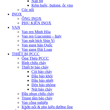
Nắp bịt
Kẽm buộc, bulong, ốc viss
Cóc nối
INOX
ỐNG INOX
PHỤ KIỆN INOX
VAN
Van ren Minh Hòa
Van ren Giacomini – Italy
Van mặt bích Shin Yi
Van gang hàn Quốc
Van gang Đài Loan
THIẾT BỊ PCCC
Ống Thép PCCC
Bình chữa cháy
Thiết bị báo cháy
Còi báo cháy
Đầu báo khói
Đầu báo nhiệt
Đèn báo phòng
Nút báo cháy
Đầu phun chữa cháy
Trung tâm báo cháy
Van công nghiệp
Khớp nối & phụ kiện đường ống