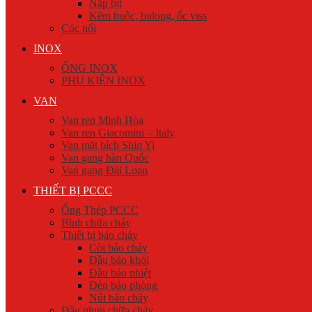
Nắp bịt
Kẽm buộc, bulong, ốc viss
Cóc nối
INOX
ỐNG INOX
PHỤ KIỆN INOX
VAN
Van ren Minh Hòa
Van ren Giacomini – Italy
Van mặt bích Shin Yi
Van gang hàn Quốc
Van gang Đài Loan
THIẾT BỊ PCCC
Ống Thép PCCC
Bình chữa cháy
Thiết bị báo cháy
Còi báo cháy
Đầu báo khói
Đầu báo nhiệt
Đèn báo phòng
Nút báo cháy
Đầu phun chữa cháy