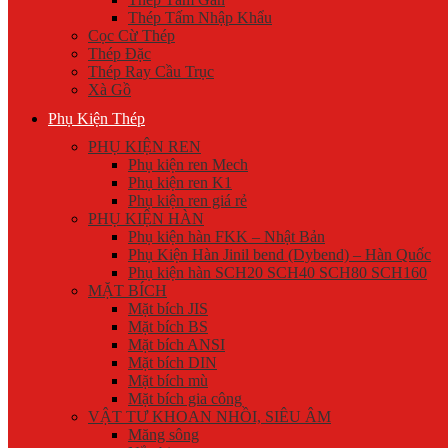
Thép Tấm Nhập Khẩu
Cọc Cừ Thép
Thép Đặc
Thép Ray Cầu Trục
Xà Gồ
Phụ Kiện Thép
PHỤ KIỆN REN
Phụ kiện ren Mech
Phụ kiện ren K1
Phụ kiện ren giá rẻ
PHỤ KIỆN HÀN
Phụ kiện hàn FKK – Nhật Bản
Phụ Kiện Hàn Jinil bend (Dybend) – Hàn Quốc
Phụ kiện hàn SCH20 SCH40 SCH80 SCH160
MẶT BÍCH
Mặt bích JIS
Mặt bích BS
Mặt bích ANSI
Mặt bích DIN
Mặt bích mù
Mặt bích gia công
VẬT TƯ KHOAN NHỒI, SIÊU ÂM
Măng sông