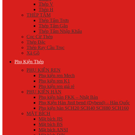
Thép V
Thép H
THÉP TẤM
Thép Tấm Trơn
Thép Tấm Gân
Thép Tấm Nhập Khẩu
Cọc Cừ Thép
Thép Đặc
Thép Ray Cầu Trục
Xà Gồ
Phụ Kiện Thép
PHỤ KIỆN REN
Phụ kiện ren Mech
Phụ kiện ren K1
Phụ kiện ren giá rẻ
PHỤ KIỆN HÀN
Phụ kiện hàn FKK – Nhật Bản
Phụ Kiện Hàn Jinil bend (Dybend) – Hàn Quốc
Phụ kiện hàn SCH20 SCH40 SCH80 SCH160
MẶT BÍCH
Mặt bích JIS
Mặt bích BS
Mặt bích ANSI