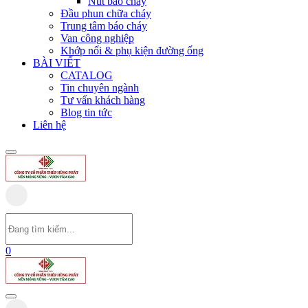
Nút báo cháy
Đầu phun chữa cháy
Trung tâm báo cháy
Van công nghiệp
Khớp nối & phụ kiện đường ống
BÀI VIẾT
CATALOG
Tin chuyên ngành
Tư vấn khách hàng
Blog tin tức
Liên hệ
0