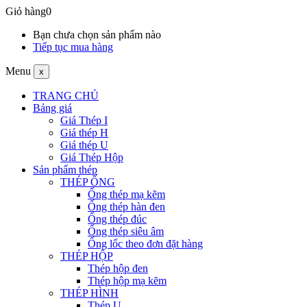
Giỏ hàng
0
Bạn chưa chọn sản phẩm nào
Tiếp tục mua hàng
Menu
x
TRANG CHỦ
Bảng giá
Giá Thép I
Giá thép H
Giá thép U
Giá Thép Hộp
Sản phẩm thép
THÉP ỐNG
Ống thép mạ kẽm
Ống thép hàn đen
Ống thép đúc
Ống thép siêu âm
Ống lốc theo đơn đặt hàng
THÉP HỘP
Thép hộp đen
Thép hộp mạ kẽm
THÉP HÌNH
Thép U