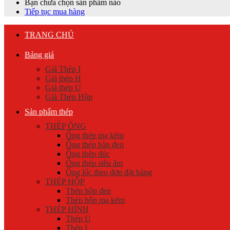
Bạn chưa chọn sản phẩm nào
Tiếp tục mua hàng
TRANG CHỦ
Bảng giá
Giá Thép I
Giá thép H
Giá thép U
Giá Thép Hộp
Sản phẩm thép
THÉP ỐNG
Ống thép mạ kẽm
Ống thép hàn đen
Ống thép đúc
Ống thép siêu âm
Ống lốc theo đơn đặt hàng
THÉP HỘP
Thép hộp đen
Thép hộp mạ kẽm
THÉP HÌNH
Thép U
Thép I