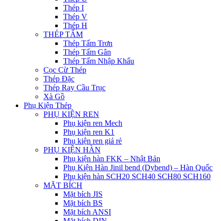
Thép I
Thép V
Thép H
THÉP TẤM
Thép Tấm Trơn
Thép Tấm Gân
Thép Tấm Nhập Khẩu
Cọc Cừ Thép
Thép Đặc
Thép Ray Cầu Trục
Xà Gồ
Phụ Kiện Thép
PHỤ KIỆN REN
Phụ kiện ren Mech
Phụ kiện ren K1
Phụ kiện ren giá rẻ
PHỤ KIỆN HÀN
Phụ kiện hàn FKK – Nhật Bản
Phụ Kiện Hàn Jinil bend (Dybend) – Hàn Quốc
Phụ kiện hàn SCH20 SCH40 SCH80 SCH160
MẶT BÍCH
Mặt bích JIS
Mặt bích BS
Mặt bích ANSI
Mặt bích DIN