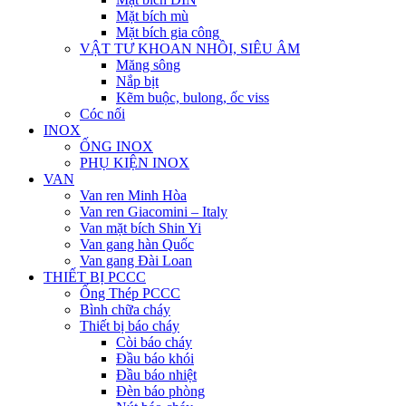
Mặt bích mù
Mặt bích gia công
VẬT TƯ KHOAN NHỒI, SIÊU ÂM
Măng sông
Nắp bịt
Kẽm buộc, bulong, ốc viss
Cóc nối
INOX
ỐNG INOX
PHỤ KIỆN INOX
VAN
Van ren Minh Hòa
Van ren Giacomini – Italy
Van mặt bích Shin Yi
Van gang hàn Quốc
Van gang Đài Loan
THIẾT BỊ PCCC
Ống Thép PCCC
Bình chữa cháy
Thiết bị báo cháy
Còi báo cháy
Đầu báo khói
Đầu báo nhiệt
Đèn báo phòng