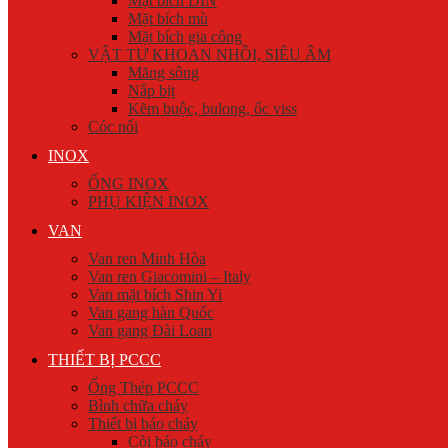
Mặt bích DIN
Mặt bích mù
Mặt bích gia công
VẬT TƯ KHOAN NHỒI, SIÊU ÂM
Măng sông
Nắp bịt
Kẽm buộc, bulong, ốc viss
Cóc nối
INOX
ỐNG INOX
PHỤ KIỆN INOX
VAN
Van ren Minh Hòa
Van ren Giacomini – Italy
Van mặt bích Shin Yi
Van gang hàn Quốc
Van gang Đài Loan
THIẾT BỊ PCCC
Ống Thép PCCC
Bình chữa cháy
Thiết bị báo cháy
Còi báo cháy