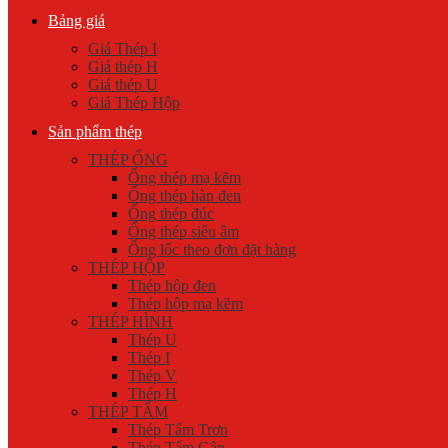
Bảng giá
Giá Thép I
Giá thép H
Giá thép U
Giá Thép Hộp
Sản phẩm thép
THÉP ỐNG
Ống thép mạ kẽm
Ống thép hàn đen
Ống thép đúc
Ống thép siêu âm
Ống lốc theo đơn đặt hàng
THÉP HỘP
Thép hộp đen
Thép hộp mạ kẽm
THÉP HÌNH
Thép U
Thép I
Thép V
Thép H
THÉP TẤM
Thép Tấm Trơn
Thép Tấm Gân