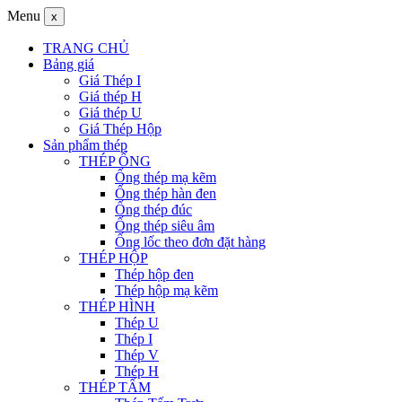
Menu
x
TRANG CHỦ
Bảng giá
Giá Thép I
Giá thép H
Giá thép U
Giá Thép Hộp
Sản phẩm thép
THÉP ỐNG
Ống thép mạ kẽm
Ống thép hàn đen
Ống thép đúc
Ống thép siêu âm
Ống lốc theo đơn đặt hàng
THÉP HỘP
Thép hộp đen
Thép hộp mạ kẽm
THÉP HÌNH
Thép U
Thép I
Thép V
Thép H
THÉP TẤM