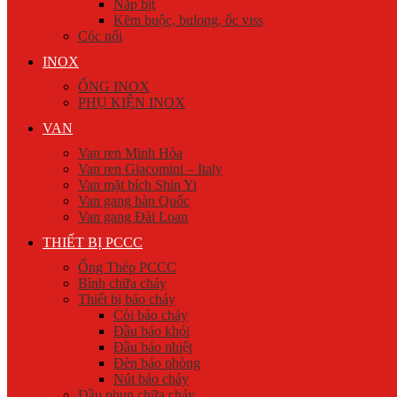
Nắp bịt
Kẽm buộc, bulong, ốc viss
Cóc nối
INOX
ỐNG INOX
PHỤ KIỆN INOX
VAN
Van ren Minh Hòa
Van ren Giacomini – Italy
Van mặt bích Shin Yi
Van gang hàn Quốc
Van gang Đài Loan
THIẾT BỊ PCCC
Ống Thép PCCC
Bình chữa cháy
Thiết bị báo cháy
Còi báo cháy
Đầu báo khói
Đầu báo nhiệt
Đèn báo phòng
Nút báo cháy
Đầu phun chữa cháy