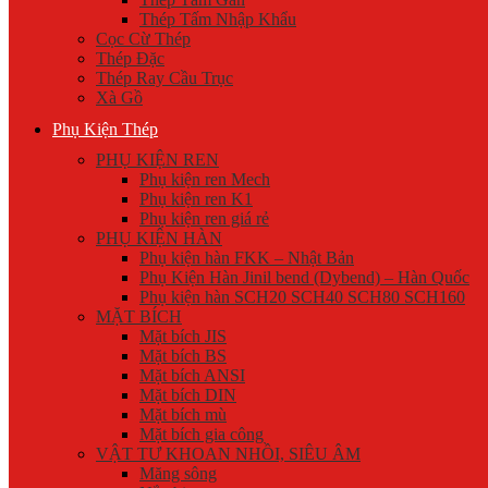
Thép Tấm Nhập Khẩu
Cọc Cừ Thép
Thép Đặc
Thép Ray Cầu Trục
Xà Gồ
Phụ Kiện Thép
PHỤ KIỆN REN
Phụ kiện ren Mech
Phụ kiện ren K1
Phụ kiện ren giá rẻ
PHỤ KIỆN HÀN
Phụ kiện hàn FKK – Nhật Bản
Phụ Kiện Hàn Jinil bend (Dybend) – Hàn Quốc
Phụ kiện hàn SCH20 SCH40 SCH80 SCH160
MẶT BÍCH
Mặt bích JIS
Mặt bích BS
Mặt bích ANSI
Mặt bích DIN
Mặt bích mù
Mặt bích gia công
VẬT TƯ KHOAN NHỒI, SIÊU ÂM
Măng sông