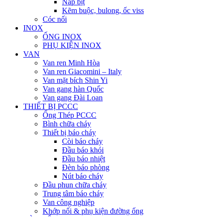
Nắp bịt
Kẽm buộc, bulong, ốc viss
Cóc nối
INOX
ỐNG INOX
PHỤ KIỆN INOX
VAN
Van ren Minh Hòa
Van ren Giacomini – Italy
Van mặt bích Shin Yi
Van gang hàn Quốc
Van gang Đài Loan
THIẾT BỊ PCCC
Ống Thép PCCC
Bình chữa cháy
Thiết bị báo cháy
Còi báo cháy
Đầu báo khói
Đầu báo nhiệt
Đèn báo phòng
Nút báo cháy
Đầu phun chữa cháy
Trung tâm báo cháy
Van công nghiệp
Khớp nối & phụ kiện đường ống