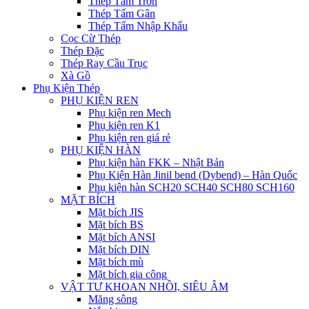
Thép Tấm Trơn
Thép Tấm Gân
Thép Tấm Nhập Khẩu
Cọc Cừ Thép
Thép Đặc
Thép Ray Cầu Trục
Xà Gồ
Phụ Kiện Thép
PHỤ KIỆN REN
Phụ kiện ren Mech
Phụ kiện ren K1
Phụ kiện ren giá rẻ
PHỤ KIỆN HÀN
Phụ kiện hàn FKK – Nhật Bản
Phụ Kiện Hàn Jinil bend (Dybend) – Hàn Quốc
Phụ kiện hàn SCH20 SCH40 SCH80 SCH160
MẶT BÍCH
Mặt bích JIS
Mặt bích BS
Mặt bích ANSI
Mặt bích DIN
Mặt bích mù
Mặt bích gia công
VẬT TƯ KHOAN NHỒI, SIÊU ÂM
Măng sông