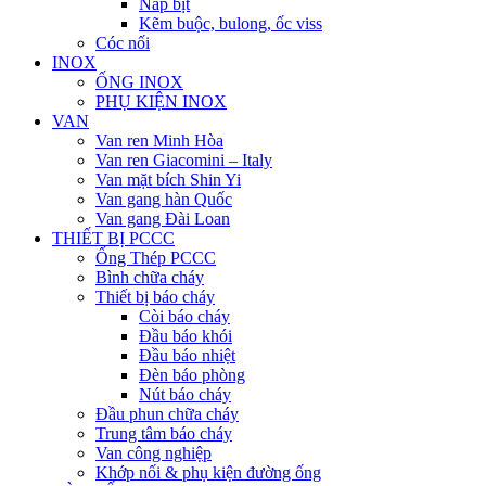
Nắp bịt
Kẽm buộc, bulong, ốc viss
Cóc nối
INOX
ỐNG INOX
PHỤ KIỆN INOX
VAN
Van ren Minh Hòa
Van ren Giacomini – Italy
Van mặt bích Shin Yi
Van gang hàn Quốc
Van gang Đài Loan
THIẾT BỊ PCCC
Ống Thép PCCC
Bình chữa cháy
Thiết bị báo cháy
Còi báo cháy
Đầu báo khói
Đầu báo nhiệt
Đèn báo phòng
Nút báo cháy
Đầu phun chữa cháy
Trung tâm báo cháy
Van công nghiệp
Khớp nối & phụ kiện đường ống