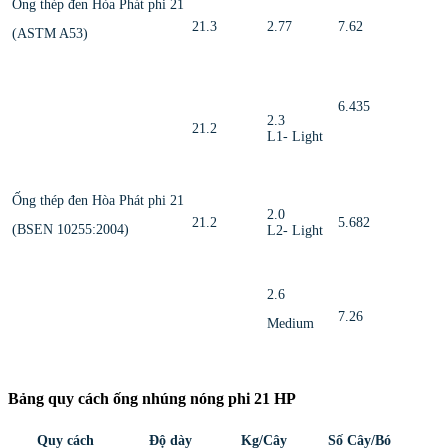
Ống thép đen Hòa Phát phi 21
21.3
2.77
7.62
(ASTM A53)
6.435
2.3
21.2
L1- Light
Ống thép đen Hòa Phát phi 21
2.0
21.2
5.682
(BSEN 10255:2004)
L2- Light
2.6
7.26
Medium
Bảng quy cách ống nhúng nóng phi 21 HP
Quy cách
Độ dày
Kg/Cây
Số Cây/Bó