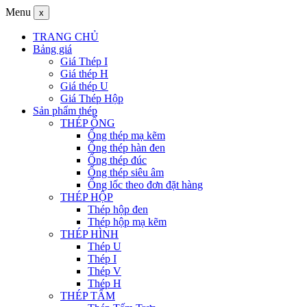
Menu
x
TRANG CHỦ
Bảng giá
Giá Thép I
Giá thép H
Giá thép U
Giá Thép Hộp
Sản phẩm thép
THÉP ỐNG
Ống thép mạ kẽm
Ống thép hàn đen
Ống thép đúc
Ống thép siêu âm
Ống lốc theo đơn đặt hàng
THÉP HỘP
Thép hộp đen
Thép hộp mạ kẽm
THÉP HÌNH
Thép U
Thép I
Thép V
Thép H
THÉP TẤM