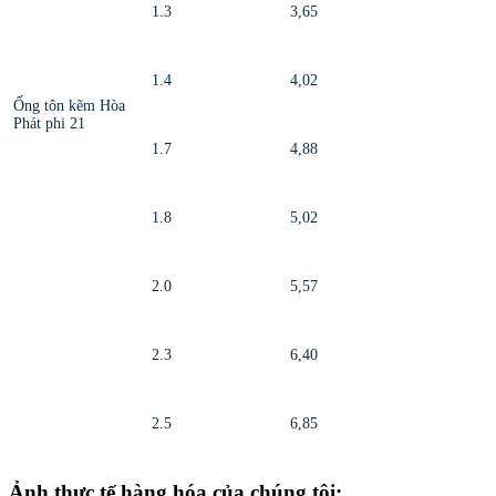
1.3
3,65
1.4
4,02
Ống tôn kẽm Hòa
Phát phi 21
1.7
4,88
1.8
5,02
2.0
5,57
2.3
6,40
2.5
6,85
Ảnh thực tế hàng hóa của chúng tôi: