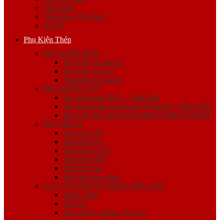
Thép Đặc
Thép Ray Cầu Trục
Xà Gồ
Phụ Kiện Thép
PHỤ KIỆN REN
Phụ kiện ren Mech
Phụ kiện ren K1
Phụ kiện ren giá rẻ
PHỤ KIỆN HÀN
Phụ kiện hàn FKK – Nhật Bản
Phụ Kiện Hàn Jinil bend (Dybend) – Hàn Quốc
Phụ kiện hàn SCH20 SCH40 SCH80 SCH160
MẶT BÍCH
Mặt bích JIS
Mặt bích BS
Mặt bích ANSI
Mặt bích DIN
Mặt bích mù
Mặt bích gia công
VẬT TƯ KHOAN NHỒI, SIÊU ÂM
Măng sông
Nắp bịt
Kẽm buộc, bulong, ốc viss