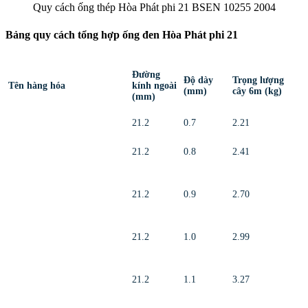
Quy cách ống thép Hòa Phát phi 21 BSEN 10255 2004
Bảng quy cách tổng hợp ống đen Hòa Phát phi 21
Đường
Độ dày
Trọng lượng
Tên hàng hóa
kính ngoài
(mm)
cây 6m (kg)
(mm)
21.2
0.7
2.21
21.2
0.8
2.41
21.2
0.9
2.70
21.2
1.0
2.99
21.2
1.1
3.27