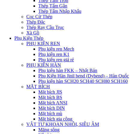
Thép Tấm Trơn
Thép Tấm Gân
Thép Tấm Nhập Khẩu
Cọc Cừ Thép
Thép Đặc
Thép Ray Cầu Trục
Xà Gồ
Phụ Kiện Thép
PHỤ KIỆN REN
Phụ kiện ren Mech
Phụ kiện ren K1
Phụ kiện ren giá rẻ
PHỤ KIỆN HÀN
Phụ kiện hàn FKK – Nhật Bản
Phụ Kiện Hàn Jinil bend (Dybend) – Hàn Quốc
Phụ kiện hàn SCH20 SCH40 SCH80 SCH160
MẶT BÍCH
Mặt bích JIS
Mặt bích BS
Mặt bích ANSI
Mặt bích DIN
Mặt bích mù
Mặt bích gia công
VẬT TƯ KHOAN NHỒI, SIÊU ÂM
Măng sông