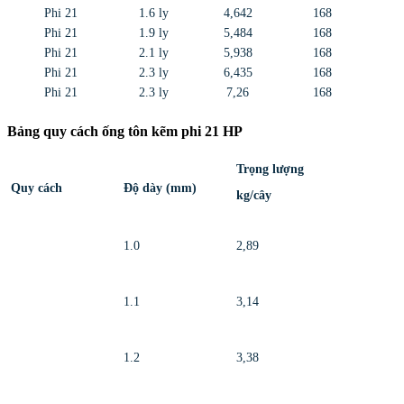
Phi 21
1.6 ly
4,642
168
Phi 21
1.9 ly
5,484
168
Phi 21
2.1 ly
5,938
168
Phi 21
2.3 ly
6,435
168
Phi 21
2.3 ly
7,26
168
Bảng quy cách ống tôn kẽm phi 21 HP
Trọng lượng
Quy cách
Độ dày
(mm)
kg/cây
1.0
2,89
1.1
3,14
1.2
3,38