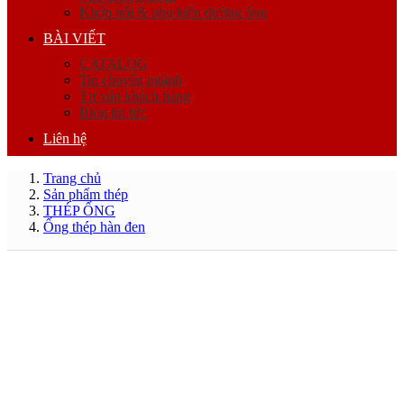
Khớp nối & phụ kiện đường ống
BÀI VIẾT
CATALOG
Tin chuyên ngành
Tư vấn khách hàng
Blog tin tức
Liên hệ
Trang chủ
Sản phẩm thép
THÉP ỐNG
Ống thép hàn đen