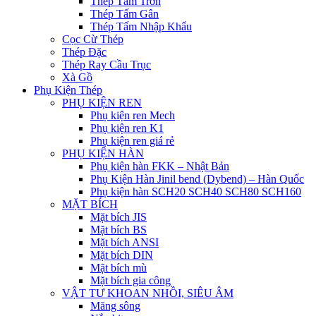
Thép Tấm Trơn
Thép Tấm Gân
Thép Tấm Nhập Khẩu
Cọc Cừ Thép
Thép Đặc
Thép Ray Cầu Trục
Xà Gồ
Phụ Kiện Thép
PHỤ KIỆN REN
Phụ kiện ren Mech
Phụ kiện ren K1
Phụ kiện ren giá rẻ
PHỤ KIỆN HÀN
Phụ kiện hàn FKK – Nhật Bản
Phụ Kiện Hàn Jinil bend (Dybend) – Hàn Quốc
Phụ kiện hàn SCH20 SCH40 SCH80 SCH160
MẶT BÍCH
Mặt bích JIS
Mặt bích BS
Mặt bích ANSI
Mặt bích DIN
Mặt bích mù
Mặt bích gia công
VẬT TƯ KHOAN NHỒI, SIÊU ÂM
Măng sông