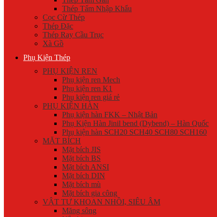
Thép Tấm Nhập Khẩu
Cọc Cừ Thép
Thép Đặc
Thép Ray Cầu Trục
Xà Gồ
Phụ Kiện Thép
PHỤ KIỆN REN
Phụ kiện ren Mech
Phụ kiện ren K1
Phụ kiện ren giá rẻ
PHỤ KIỆN HÀN
Phụ kiện hàn FKK – Nhật Bản
Phụ Kiện Hàn Jinil bend (Dybend) – Hàn Quốc
Phụ kiện hàn SCH20 SCH40 SCH80 SCH160
MẶT BÍCH
Mặt bích JIS
Mặt bích BS
Mặt bích ANSI
Mặt bích DIN
Mặt bích mù
Mặt bích gia công
VẬT TƯ KHOAN NHỒI, SIÊU ÂM
Măng sông