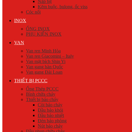
Nắp bịt
Kẽm buộc, bulong, ốc viss
Cóc nối
INOX
ỐNG INOX
PHỤ KIỆN INOX
VAN
Van ren Minh Hòa
Van ren Giacomini – Italy
Van mặt bích Shin Yi
Van gang hàn Quốc
Van gang Đài Loan
THIẾT BỊ PCCC
Ống Thép PCCC
Bình chữa cháy
Thiết bị báo cháy
Còi báo cháy
Đầu báo khói
Đầu báo nhiệt
Đèn báo phòng
Nút báo cháy
Đầu phun chữa cháy