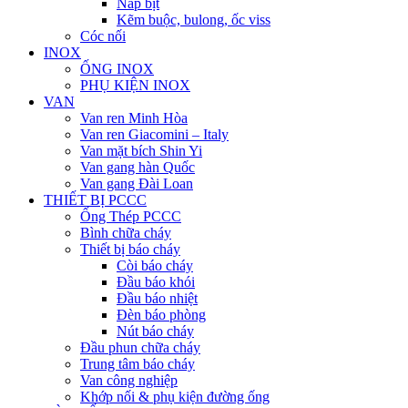
Nắp bịt
Kẽm buộc, bulong, ốc viss
Cóc nối
INOX
ỐNG INOX
PHỤ KIỆN INOX
VAN
Van ren Minh Hòa
Van ren Giacomini – Italy
Van mặt bích Shin Yi
Van gang hàn Quốc
Van gang Đài Loan
THIẾT BỊ PCCC
Ống Thép PCCC
Bình chữa cháy
Thiết bị báo cháy
Còi báo cháy
Đầu báo khói
Đầu báo nhiệt
Đèn báo phòng
Nút báo cháy
Đầu phun chữa cháy
Trung tâm báo cháy
Van công nghiệp
Khớp nối & phụ kiện đường ống