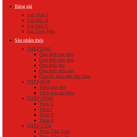
Bảng giá
Giá Thép I
Giá thép H
Giá thép U
Giá Thép Hộp
Sản phẩm thép
THÉP ỐNG
Ống thép mạ kẽm
Ống thép hàn đen
Ống thép đúc
Ống thép siêu âm
Ống lốc theo đơn đặt hàng
THÉP HỘP
Thép hộp đen
Thép hộp mạ kẽm
THÉP HÌNH
Thép U
Thép I
Thép V
Thép H
THÉP TẤM
Thép Tấm Trơn
Thép Tấm Gân