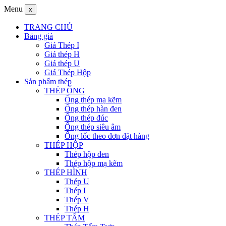
Menu
x
TRANG CHỦ
Bảng giá
Giá Thép I
Giá thép H
Giá thép U
Giá Thép Hộp
Sản phẩm thép
THÉP ỐNG
Ống thép mạ kẽm
Ống thép hàn đen
Ống thép đúc
Ống thép siêu âm
Ống lốc theo đơn đặt hàng
THÉP HỘP
Thép hộp đen
Thép hộp mạ kẽm
THÉP HÌNH
Thép U
Thép I
Thép V
Thép H
THÉP TẤM