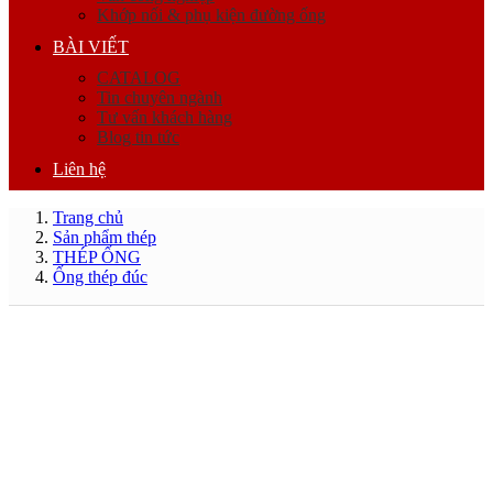
Khớp nối & phụ kiện đường ống
BÀI VIẾT
CATALOG
Tin chuyên ngành
Tư vấn khách hàng
Blog tin tức
Liên hệ
Trang chủ
Sản phẩm thép
THÉP ỐNG
Ống thép đúc