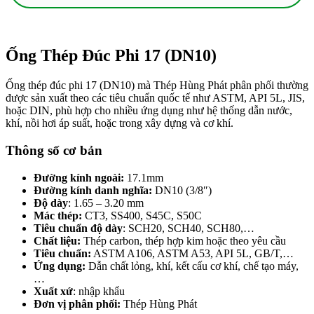
Ống Thép Đúc Phi 17 (DN10)
Ống thép đúc phi 17 (DN10) mà Thép Hùng Phát phân phối thường
được sản xuất theo các tiêu chuẩn quốc tế như ASTM, API 5L, JIS,
hoặc DIN, phù hợp cho nhiều ứng dụng như hệ thống dẫn nước,
khí, nồi hơi áp suất, hoặc trong xây dựng và cơ khí.
Thông số cơ bản
Đường kính ngoài:
17.1mm
Đường kính danh nghĩa:
DN10 (3/8″)
Độ dày
: 1.65 – 3.20 mm
Mác thép:
CT3, SS400, S45C, S50C
Tiêu chuẩn độ dày
: SCH20, SCH40, SCH80,…
Chất liệu:
Thép carbon, thép hợp kim hoặc theo yêu cầu
Tiêu chuẩn:
ASTM A106, ASTM A53, API 5L, GB/T,…
Ứng dụng:
Dẫn chất lỏng, khí, kết cấu cơ khí, chế tạo máy,
…
Xuất xứ
: nhập khẩu
Đơn vị phân phối:
Thép Hùng Phát