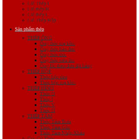
Giá Thép I
Giá thép H
Giá thép U
Giá Thép Hộp
Sản phẩm thép
THÉP ỐNG
Ống thép mạ kẽm
Ống thép hàn đen
Ống thép đúc
Ống thép siêu âm
Ống lốc theo đơn đặt hàng
THÉP HỘP
Thép hộp đen
Thép hộp mạ kẽm
THÉP HÌNH
Thép U
Thép I
Thép V
Thép H
THÉP TẤM
Thép Tấm Trơn
Thép Tấm Gân
Thép Tấm Nhập Khẩu
Cọc Cừ Thép