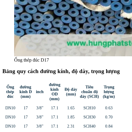
Ống thép đúc D17
Bảng quy cách đường kính, độ dày, trọng lượng
đường
Ống
đường
Tiêu
Trọng
kính
Độ dày
thép
kính D
inch
chuẩn độ
lượng
OD
(mm)
đúc
(mm)
dày (SCH)
(kg/m)
(mm)
DN10
17
3/8”
17.1
1.65
SCH10
0.63
DN10
17
3/8”
17.1
1.85
SCH30
0.70
DN10
17
3/8”
17.1
2.31
SCH40
0.84