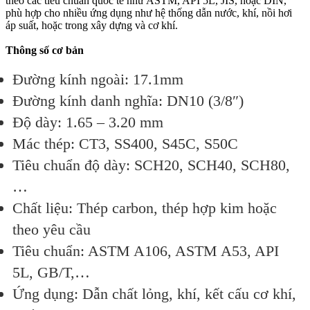
theo các tiêu chuẩn quốc tế như ASTM, API 5L, JIS, hoặc DIN,
phù hợp cho nhiều ứng dụng như hệ thống dẫn nước, khí, nồi hơi
áp suất, hoặc trong xây dựng và cơ khí.
Thông số cơ bản
Đường kính ngoài: 17.1mm
Đường kính danh nghĩa: DN10 (3/8″)
Độ dày: 1.65 – 3.20 mm
Mác thép: CT3, SS400, S45C, S50C
Tiêu chuẩn độ dày: SCH20, SCH40, SCH80,
…
Chất liệu: Thép carbon, thép hợp kim hoặc
theo yêu cầu
Tiêu chuẩn: ASTM A106, ASTM A53, API
5L, GB/T,…
Ứng dụng: Dẫn chất lỏng, khí, kết cấu cơ khí,