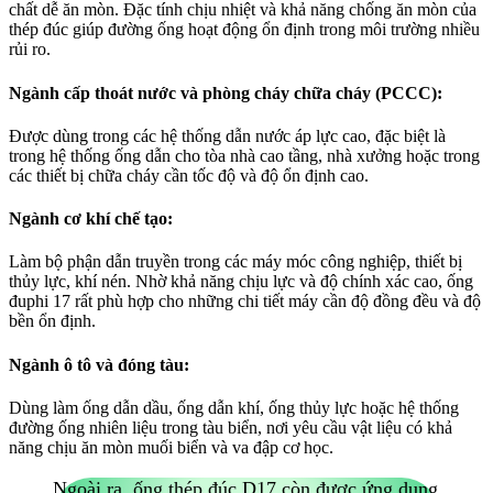
chất dễ ăn mòn. Đặc tính chịu nhiệt và khả năng chống ăn mòn của
thép đúc giúp đường ống hoạt động ổn định trong môi trường nhiều
rủi ro.
Ngành cấp thoát nước và phòng cháy chữa cháy (PCCC):
Được dùng trong các hệ thống dẫn nước áp lực cao, đặc biệt là
trong hệ thống ống dẫn cho tòa nhà cao tầng, nhà xưởng hoặc trong
các thiết bị chữa cháy cần tốc độ và độ ổn định cao.
Ngành cơ khí chế tạo:
Làm bộ phận dẫn truyền trong các máy móc công nghiệp, thiết bị
thủy lực, khí nén. Nhờ khả năng chịu lực và độ chính xác cao, ống
đuphi 17 rất phù hợp cho những chi tiết máy cần độ đồng đều và độ
bền ổn định.
Ngành ô tô và đóng tàu:
Dùng làm ống dẫn dầu, ống dẫn khí, ống thủy lực hoặc hệ thống
đường ống nhiên liệu trong tàu biển, nơi yêu cầu vật liệu có khả
năng chịu ăn mòn muối biển và va đập cơ học.
Ngoài ra, ống thép đúc D17 còn được ứng dụng