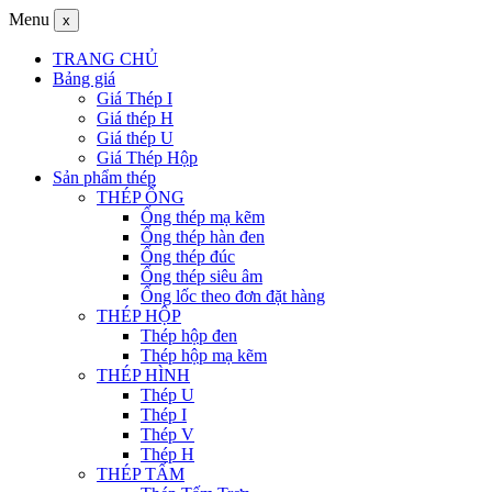
Menu
x
TRANG CHỦ
Bảng giá
Giá Thép I
Giá thép H
Giá thép U
Giá Thép Hộp
Sản phẩm thép
THÉP ỐNG
Ống thép mạ kẽm
Ống thép hàn đen
Ống thép đúc
Ống thép siêu âm
Ống lốc theo đơn đặt hàng
THÉP HỘP
Thép hộp đen
Thép hộp mạ kẽm
THÉP HÌNH
Thép U
Thép I
Thép V
Thép H
THÉP TẤM