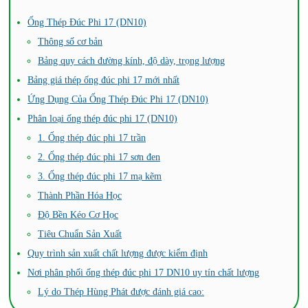
Ống Thép Đúc Phi 17 (DN10)
Thông số cơ bản
Bảng quy cách đường kính, độ dày, trọng lượng
Bảng giá thép ống đúc phi 17 mới nhất
Ứng Dụng Của Ống Thép Đúc Phi 17 (DN10)
Phân loại ống thép đúc phi 17 (DN10)
1. Ống thép đúc phi 17 trần
2. Ống thép đúc phi 17 sơn đen
3. Ống thép đúc phi 17 mạ kẽm
Thành Phần Hóa Học
Độ Bền Kéo Cơ Học
Tiêu Chuẩn Sản Xuất
Quy trình sản xuất chất lượng được kiểm định
Nơi phân phối ống thép đúc phi 17 DN10 uy tín chất lượng
Lý do Thép Hùng Phát được đánh giá cao: