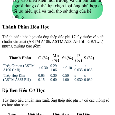
Tùy vào điều kiện môi trường và chi phí đầu tư,
người dùng có thể lựa chọn loại ống phù hợp để
tối ưu hiệu quả và tuổi thọ sử dụng của hệ
thống.
Thành Phần Hóa Học
Thành phần hóa học của ống thép đúc phi 17 tùy thuộc vào tiêu
chuẩn sản xuất (ASTM A106, ASTM A53, API 5L, GB/T,…)
nhưng thường bao gồm:
Mn
P
Thành Phần
C (%)
Si (%)
S (%)
(%)
(%)
Thép Carbon (ASTM
0.29 –
≤
≤
≤ 0.30
≤ 0.10
A106 Gr.B)
1.06
0.035
0.035
Thép Hợp Kim
0.05 –
0.30 –
0.50 –
≤
≤
(ASTM A335 P11)
0.15
0.60
1.00
0.030
0.030
Độ Bền Kéo Cơ Học
Tùy theo tiêu chuẩn sản xuất, ống thép đúc phi 17 có các thông số
cơ học như sau:
Tiêu
Giới Hạn
Giới Hạn
Độ Dãn