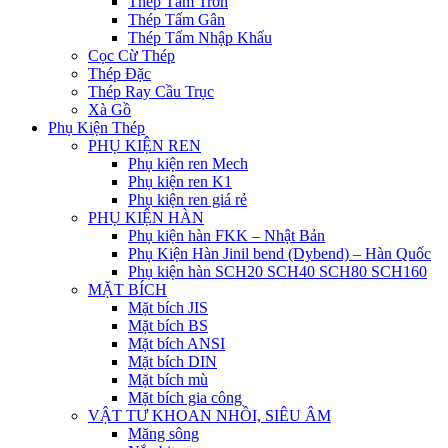
Thép Tấm Trơn
Thép Tấm Gân
Thép Tấm Nhập Khẩu
Cọc Cừ Thép
Thép Đặc
Thép Ray Cầu Trục
Xà Gồ
Phụ Kiện Thép
PHỤ KIỆN REN
Phụ kiện ren Mech
Phụ kiện ren K1
Phụ kiện ren giá rẻ
PHỤ KIỆN HÀN
Phụ kiện hàn FKK – Nhật Bản
Phụ Kiện Hàn Jinil bend (Dybend) – Hàn Quốc
Phụ kiện hàn SCH20 SCH40 SCH80 SCH160
MẶT BÍCH
Mặt bích JIS
Mặt bích BS
Mặt bích ANSI
Mặt bích DIN
Mặt bích mù
Mặt bích gia công
VẬT TƯ KHOAN NHỒI, SIÊU ÂM
Măng sông