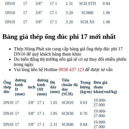
DN10
17
3/8”
17.1
2.31
SCH.STD
0.84
DN10
17
3/8”
17.1
3.20
SCH80
1.00
DN10
17
3/8”
17.1
3.20
SCH.XS
1.00
Bảng giá thép ống đúc phi 17 mới nhất
Thép Hùng Phát xin cung cấp bảng giá ống thép đúc phi 17
DN10 để quý khách hàng tham khảo
Do biến động thị trường nên giá sẽ có sự thay đổi nhiều phiên
trong ngày
Vui lòng liên hệ Hotline
0938 437 123
để được tư vấn
đường
đường
Tiêu
Ống
Độ
Trọng
Đơn giá
kính
kính
chuẩn độ
thép
inch
dày
lượng
tham
D
OD
dày
đúc
(mm)
(kg/m)
khảo(vnd/kg)
(mm)
(mm)
(SCH)
19.000-
DN10
17
3/8”
17.1
1.65
SCH10
0.63
27.000
19.000-
DN10
17
3/8”
17.1
1.85
SCH30
0.70
27.000
19.000-
DN10
17
3/8”
17.1
2.31
SCH40
0.84
27.000