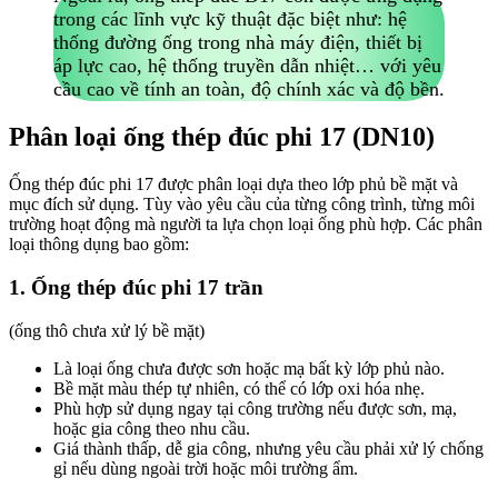
trong các lĩnh vực kỹ thuật đặc biệt như: hệ
thống đường ống trong nhà máy điện, thiết bị
áp lực cao, hệ thống truyền dẫn nhiệt… với yêu
cầu cao về tính an toàn, độ chính xác và độ bền.
Phân loại ống thép đúc phi 17 (DN10)
Ống thép đúc phi 17 được phân loại dựa theo lớp phủ bề mặt và
mục đích sử dụng. Tùy vào yêu cầu của từng công trình, từng môi
trường hoạt động mà người ta lựa chọn loại ống phù hợp. Các phân
loại thông dụng bao gồm:
1. Ống thép đúc phi 17 trần
(ống thô chưa xử lý bề mặt)
Là loại ống chưa được sơn hoặc mạ bất kỳ lớp phủ nào.
Bề mặt màu thép tự nhiên, có thể có lớp oxi hóa nhẹ.
Phù hợp sử dụng ngay tại công trường nếu được sơn, mạ,
hoặc gia công theo nhu cầu.
Giá thành thấp, dễ gia công, nhưng yêu cầu phải xử lý chống
gỉ nếu dùng ngoài trời hoặc môi trường ẩm.