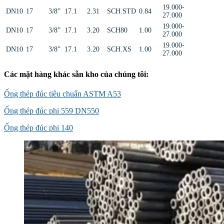
19.000-
DN10
17
3/8”
17.1
2.31
SCH.STD
0.84
27.000
19.000-
DN10
17
3/8”
17.1
3.20
SCH80
1.00
27.000
19.000-
DN10
17
3/8”
17.1
3.20
SCH.XS
1.00
27.000
Các mặt hàng khác sẵn kho của chúng tôi:
Ống thép đúc tiêu chuẩn ASTM A53
Ống thép đúc phi 559 DN550
Ống thép đúc phi 140