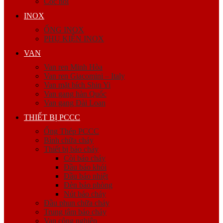
Cóc nối
INOX
ỐNG INOX
PHỤ KIỆN INOX
VAN
Van ren Minh Hòa
Van ren Giacomini – Italy
Van mặt bích Shin Yi
Van gang hàn Quốc
Van gang Đài Loan
THIẾT BỊ PCCC
Ống Thép PCCC
Bình chữa cháy
Thiết bị báo cháy
Còi báo cháy
Đầu báo khói
Đầu báo nhiệt
Đèn báo phòng
Nút báo cháy
Đầu phun chữa cháy
Trung tâm báo cháy
Van công nghiệp