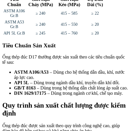
Chuẩn
Chảy (MPa)
Kéo (MPa)
Dài (%)
ASTM A106
≥ 240
415 – 585
≥ 22
Gr.B
ASTM A53
≥ 240
415 – 550
≥ 20
Gr.B
API 5L Gr.B
≥ 245
415 – 760
≥ 20
Tiêu Chuẩn Sản Xuất
Ống thép đúc D17 thường được sản xuất theo các tiêu chuẩn quốc
tế sau:
ASTM A106/A53
– Dùng cho hệ thống dẫn dầu, khí, nước
áp lực cao.
API 5L
– Dùng trong ngành dầu khí, truyền dẫn khí đốt.
GB/T 8163
– Dùng trong hệ thống dẫn chất lỏng áp suất cao.
DIN 1629/17175
– Dùng trong ngành cơ khí, chế tạo máy.
Quy trình sản xuất chất lượng được kiểm
định
Ống thép đúc được sản xuất theo quy trình công nghệ cao, giúp
đảm bảo độ bền cơ học và khả năng chịu áp lực: