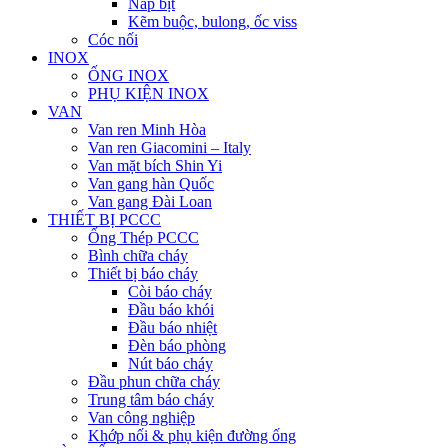
Nắp bịt
Kẽm buộc, bulong, ốc viss
Cóc nối
INOX
ỐNG INOX
PHỤ KIỆN INOX
VAN
Van ren Minh Hòa
Van ren Giacomini – Italy
Van mặt bích Shin Yi
Van gang hàn Quốc
Van gang Đài Loan
THIẾT BỊ PCCC
Ống Thép PCCC
Bình chữa cháy
Thiết bị báo cháy
Còi báo cháy
Đầu báo khói
Đầu báo nhiệt
Đèn báo phòng
Nút báo cháy
Đầu phun chữa cháy
Trung tâm báo cháy
Van công nghiệp
Khớp nối & phụ kiện đường ống