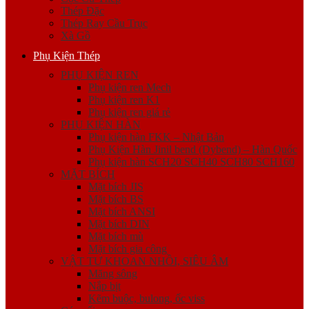
Thép Đặc
Thép Ray Cầu Trục
Xà Gồ
Phụ Kiện Thép
PHỤ KIỆN REN
Phụ kiện ren Mech
Phụ kiện ren K1
Phụ kiện ren giá rẻ
PHỤ KIỆN HÀN
Phụ kiện hàn FKK – Nhật Bản
Phụ Kiện Hàn Jinil bend (Dybend) – Hàn Quốc
Phụ kiện hàn SCH20 SCH40 SCH80 SCH160
MẶT BÍCH
Mặt bích JIS
Mặt bích BS
Mặt bích ANSI
Mặt bích DIN
Mặt bích mù
Mặt bích gia công
VẬT TƯ KHOAN NHỒI, SIÊU ÂM
Măng sông
Nắp bịt
Kẽm buộc, bulong, ốc viss