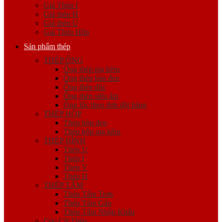
Giá Thép I
Giá thép H
Giá thép U
Giá Thép Hộp
Sản phẩm thép
THÉP ỐNG
Ống thép mạ kẽm
Ống thép hàn đen
Ống thép đúc
Ống thép siêu âm
Ống lốc theo đơn đặt hàng
THÉP HỘP
Thép hộp đen
Thép hộp mạ kẽm
THÉP HÌNH
Thép U
Thép I
Thép V
Thép H
THÉP TẤM
Thép Tấm Trơn
Thép Tấm Gân
Thép Tấm Nhập Khẩu
Cọc Cừ Thép