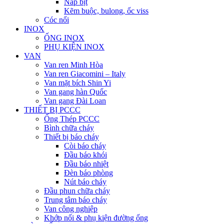
Nắp bịt
Kẽm buộc, bulong, ốc viss
Cóc nối
INOX
ỐNG INOX
PHỤ KIỆN INOX
VAN
Van ren Minh Hòa
Van ren Giacomini – Italy
Van mặt bích Shin Yi
Van gang hàn Quốc
Van gang Đài Loan
THIẾT BỊ PCCC
Ống Thép PCCC
Bình chữa cháy
Thiết bị báo cháy
Còi báo cháy
Đầu báo khói
Đầu báo nhiệt
Đèn báo phòng
Nút báo cháy
Đầu phun chữa cháy
Trung tâm báo cháy
Van công nghiệp
Khớp nối & phụ kiện đường ống