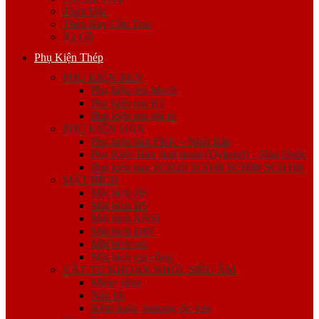
Thép Đặc
Thép Ray Cầu Trục
Xà Gồ
Phụ Kiện Thép
PHỤ KIỆN REN
Phụ kiện ren Mech
Phụ kiện ren K1
Phụ kiện ren giá rẻ
PHỤ KIỆN HÀN
Phụ kiện hàn FKK – Nhật Bản
Phụ Kiện Hàn Jinil bend (Dybend) – Hàn Quốc
Phụ kiện hàn SCH20 SCH40 SCH80 SCH160
MẶT BÍCH
Mặt bích JIS
Mặt bích BS
Mặt bích ANSI
Mặt bích DIN
Mặt bích mù
Mặt bích gia công
VẬT TƯ KHOAN NHỒI, SIÊU ÂM
Măng sông
Nắp bịt
Kẽm buộc, bulong, ốc viss