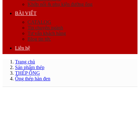
Khớp nối & phụ kiện đường ống
BÀI VIẾT
CATALOG
Tin chuyên ngành
Tư vấn khách hàng
Blog tin tức
Liên hệ
Trang chủ
Sản phẩm thép
THÉP ỐNG
Ống thép hàn đen