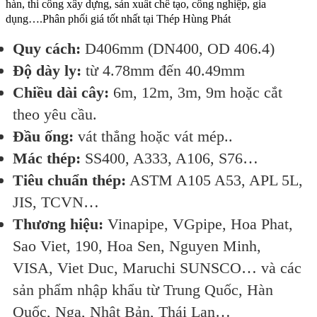
hàn, thi công xây dựng, sản xuất chế tạo, công nghiệp, gia
dụng….Phân phối giá tốt nhất tại Thép Hùng Phát
Quy cách:
D406mm (DN400, OD 406.4)
Độ dày ly:
từ 4.78mm đến 40.49mm
Chiều dài cây:
6m, 12m, 3m, 9m hoặc cắt
theo yêu cầu.
Đầu ống:
vát thẳng hoặc vát mép..
Mác thép:
SS400, A333, A106, S76…
Tiêu chuẩn thép:
ASTM A105 A53, APL 5L,
JIS, TCVN…
Thương hiệu:
Vinapipe, VGpipe, Hoa Phat,
Sao Viet, 190, Hoa Sen, Nguyen Minh,
VISA, Viet Duc, Maruchi SUNSCO… và các
sản phẩm nhập khẩu từ Trung Quốc, Hàn
Quốc, Nga, Nhật Bản, Thái Lan…