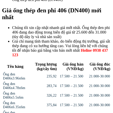
Giá ống thép đen phi 406 (DN400) mới
nhất
Chúng tôi xin cập nhật nhanh giá mới nhất. Ống thép đen phi
406 đang dao động trong biên độ giá từ 25.600 đến 31.000
(tùy độ dày ly và nhà sản xuất)
Giá chỉ mang tính tham khảo, do biến động thị trường, giá sắt
thép đang có xu hướng tăng cao. Vui lòng liên hệ với chúng
tôi để nhận báo giá bằng văn bản mới nhất
Holine 0938 437
123
Trọng lượng
Giá ống hàn
Giá ống đúc
Tên hàng
(kg/cây 6m)
(VNĐ/kg)
(VNĐ/kg)
Ống đen
235,92
17.500 – 21.500
21.000-30.000
D406x3.96x6m
Ống đen
283,74
17.500 – 21.500
21.000-30.000
D406x4.78x6m
Ống đen
326,22
17.500 – 21.500
21.000-30.000
D406x5.5x6m
Ống đen
375,84
17.500 – 21.500
21.000-30.000
D406x6.35x6m
Ống đen