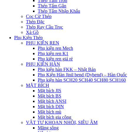
Thép Tấm Trơn
Thép Tấm Gân
Thép Tấm Nhập Khẩu
Cọc Cừ Thép
Thép Đặc
Thép Ray Cầu Trục
Xà Gồ
Phụ Kiện Thép
PHỤ KIỆN REN
Phụ kiện ren Mech
Phụ kiện ren K1
Phụ kiện ren giá rẻ
PHỤ KIỆN HÀN
Phụ kiện hàn FKK – Nhật Bản
Phụ Kiện Hàn Jinil bend (Dybend) – Hàn Quốc
Phụ kiện hàn SCH20 SCH40 SCH80 SCH160
MẶT BÍCH
Mặt bích JIS
Mặt bích BS
Mặt bích ANSI
Mặt bích DIN
Mặt bích mù
Mặt bích gia công
VẬT TƯ KHOAN NHỒI, SIÊU ÂM
Măng sông