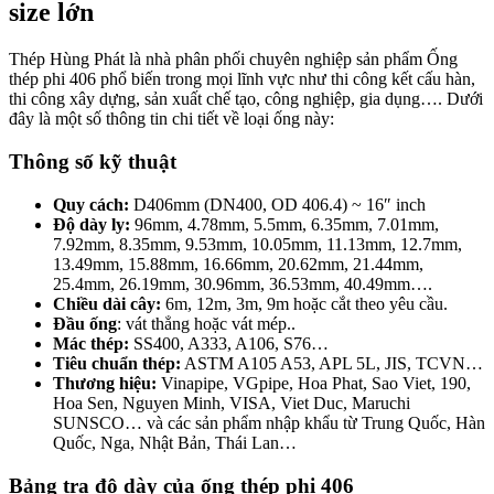
size lớn
Thép Hùng Phát là nhà phân phối chuyên nghiệp sản phẩm Ống
thép phi 406 phổ biến trong mọi lĩnh vực như thi công kết cấu hàn,
thi công xây dựng, sản xuất chế tạo, công nghiệp, gia dụng…. Dưới
đây là một số thông tin chi tiết về loại ống này:
Thông số kỹ thuật
Quy cách:
D406mm (DN400, OD 406.4) ~ 16″ inch
Độ dày ly:
96mm, 4.78mm, 5.5mm, 6.35mm, 7.01mm,
7.92mm, 8.35mm, 9.53mm, 10.05mm, 11.13mm, 12.7mm,
13.49mm, 15.88mm, 16.66mm, 20.62mm, 21.44mm,
25.4mm, 26.19mm, 30.96mm, 36.53mm, 40.49mm….
Chiều dài cây:
6m, 12m, 3m, 9m hoặc cắt theo yêu cầu.
Đầu ống
: vát thẳng hoặc vát mép..
Mác thép:
SS400, A333, A106, S76…
Tiêu chuẩn thép:
ASTM A105 A53, APL 5L, JIS, TCVN…
Thương hiệu:
Vinapipe, VGpipe, Hoa Phat, Sao Viet, 190,
Hoa Sen, Nguyen Minh, VISA, Viet Duc, Maruchi
SUNSCO… và các sản phẩm nhập khẩu từ Trung Quốc, Hàn
Quốc, Nga, Nhật Bản, Thái Lan…
Bảng tra độ dày của ống thép phi 406