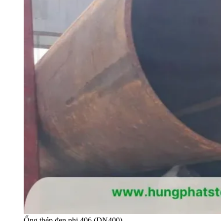
Ống thép đen phi 406 (DN400)