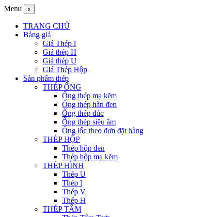
Menu
x
TRANG CHỦ
Bảng giá
Giá Thép I
Giá thép H
Giá thép U
Giá Thép Hộp
Sản phẩm thép
THÉP ỐNG
Ống thép mạ kẽm
Ống thép hàn đen
Ống thép đúc
Ống thép siêu âm
Ống lốc theo đơn đặt hàng
THÉP HỘP
Thép hộp đen
Thép hộp mạ kẽm
THÉP HÌNH
Thép U
Thép I
Thép V
Thép H
THÉP TẤM