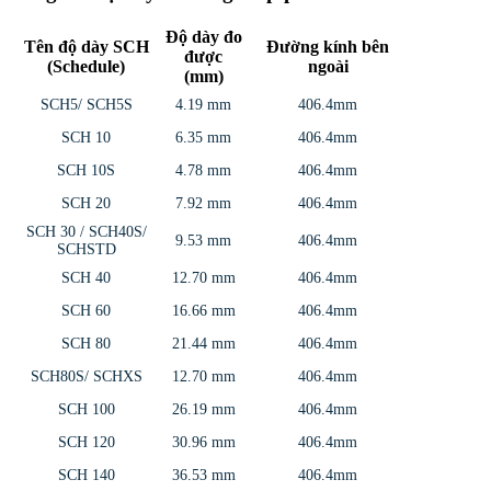
Độ dày đo
Tên độ dày SCH
Đường kính bên
được
(Schedule)
ngoài
(mm)
SCH5/ SCH5S
4.19 mm
406.4mm
SCH 10
6.35 mm
406.4mm
SCH 10S
4.78 mm
406.4mm
SCH 20
7.92 mm
406.4mm
SCH 30 / SCH40S/
9.53 mm
406.4mm
SCHSTD
SCH 40
12.70 mm
406.4mm
SCH 60
16.66 mm
406.4mm
SCH 80
21.44 mm
406.4mm
SCH80S/ SCHXS
12.70 mm
406.4mm
SCH 100
26.19 mm
406.4mm
SCH 120
30.96 mm
406.4mm
SCH 140
36.53 mm
406.4mm