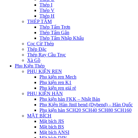
Thép I
Thép V
Thép H
THÉP TẤM
Thép Tấm Trơn
Thép Tấm Gân
Thép Tấm Nhập Khẩu
Cọc Cừ Thép
Thép Đặc
Thép Ray Cầu Trục
Xà Gồ
Phụ Kiện Thép
PHỤ KIỆN REN
Phụ kiện ren Mech
Phụ kiện ren K1
Phụ kiện ren giá rẻ
PHỤ KIỆN HÀN
Phụ kiện hàn FKK – Nhật Bản
Phụ Kiện Hàn Jinil bend (Dybend) – Hàn Quốc
Phụ kiện hàn SCH20 SCH40 SCH80 SCH160
MẶT BÍCH
Mặt bích JIS
Mặt bích BS
Mặt bích ANSI
Mặt bích DIN