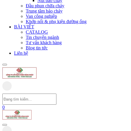
Nút báo cháy
Đầu phun chữa cháy
Trung tâm báo cháy
Van công nghiệp
Khớp nối & phụ kiện đường ống
BÀI VIẾT
CATALOG
Tin chuyên ngành
Tư vấn khách hàng
Blog tin tức
Liên hệ
0