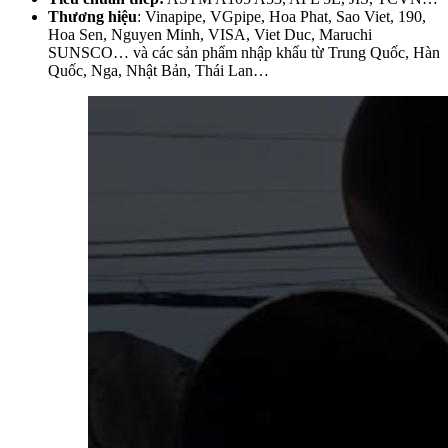
Thương hiệu
: Vinapipe, VGpipe, Hoa Phat, Sao Viet, 190,
Hoa Sen, Nguyen Minh, VISA, Viet Duc, Maruchi
SUNSCO… và các sản phẩm nhập khẩu từ Trung Quốc, Hàn
Quốc, Nga, Nhật Bản, Thái Lan…