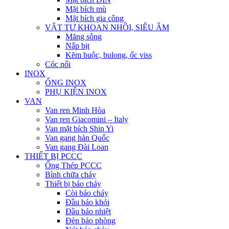
Mặt bích mù
Mặt bích gia công
VẬT TƯ KHOAN NHỒI, SIÊU ÂM
Măng sông
Nắp bịt
Kẽm buộc, bulong, ốc viss
Cóc nối
INOX
ỐNG INOX
PHỤ KIỆN INOX
VAN
Van ren Minh Hòa
Van ren Giacomini – Italy
Van mặt bích Shin Yi
Van gang hàn Quốc
Van gang Đài Loan
THIẾT BỊ PCCC
Ống Thép PCCC
Bình chữa cháy
Thiết bị báo cháy
Còi báo cháy
Đầu báo khói
Đầu báo nhiệt
Đèn báo phòng