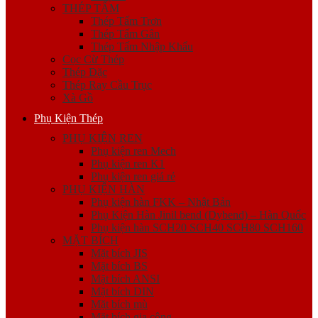
THÉP TẤM
Thép Tấm Trơn
Thép Tấm Gân
Thép Tấm Nhập Khẩu
Cọc Cừ Thép
Thép Đặc
Thép Ray Cầu Trục
Xà Gồ
Phụ Kiện Thép
PHỤ KIỆN REN
Phụ kiện ren Mech
Phụ kiện ren K1
Phụ kiện ren giá rẻ
PHỤ KIỆN HÀN
Phụ kiện hàn FKK – Nhật Bản
Phụ Kiện Hàn Jinil bend (Dybend) – Hàn Quốc
Phụ kiện hàn SCH20 SCH40 SCH80 SCH160
MẶT BÍCH
Mặt bích JIS
Mặt bích BS
Mặt bích ANSI
Mặt bích DIN
Mặt bích mù
Mặt bích gia công