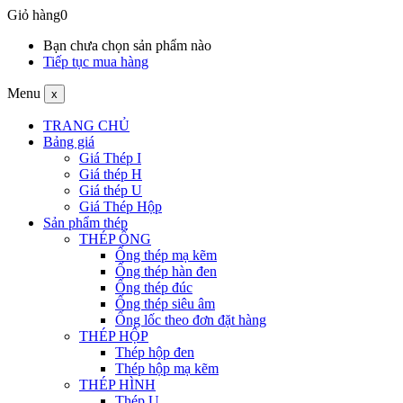
Giỏ hàng
0
Bạn chưa chọn sản phẩm nào
Tiếp tục mua hàng
Menu
x
TRANG CHỦ
Bảng giá
Giá Thép I
Giá thép H
Giá thép U
Giá Thép Hộp
Sản phẩm thép
THÉP ỐNG
Ống thép mạ kẽm
Ống thép hàn đen
Ống thép đúc
Ống thép siêu âm
Ống lốc theo đơn đặt hàng
THÉP HỘP
Thép hộp đen
Thép hộp mạ kẽm
THÉP HÌNH
Thép U