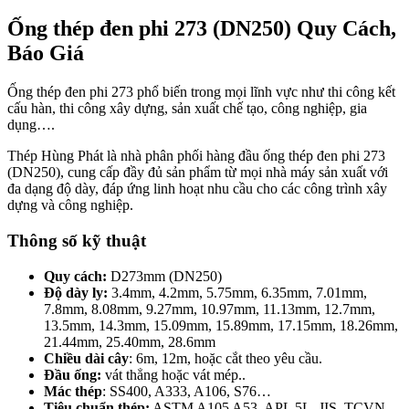
Ống thép đen phi 273 (DN250) Quy Cách,
Báo Giá
Ống thép đen phi 273 phổ biến trong mọi lĩnh vực như thi công kết
cấu hàn, thi công xây dựng, sản xuất chế tạo, công nghiệp, gia
dụng….
Thép Hùng Phát là nhà phân phối hàng đầu ống thép đen phi 273
(DN250), cung cấp đầy đủ sản phẩm từ mọi nhà máy sản xuất với
đa dạng độ dày, đáp ứng linh hoạt nhu cầu cho các công trình xây
dựng và công nghiệp.
Thông số kỹ thuật
Quy cách:
D273mm (DN250)
Độ dày ly:
3.4mm, 4.2mm, 5.75mm, 6.35mm, 7.01mm,
7.8mm, 8.08mm, 9.27mm, 10.97mm, 11.13mm, 12.7mm,
13.5mm, 14.3mm, 15.09mm, 15.89mm, 17.15mm, 18.26mm,
21.44mm, 25.40mm, 28.6mm
Chiều dài cây
: 6m, 12m, hoặc cắt theo yêu cầu.
Đầu ống:
vát thẳng hoặc vát mép..
Mác thép
: SS400, A333, A106, S76…
Tiêu chuẩn thép:
ASTM A105 A53, APL 5L, JIS, TCVN…