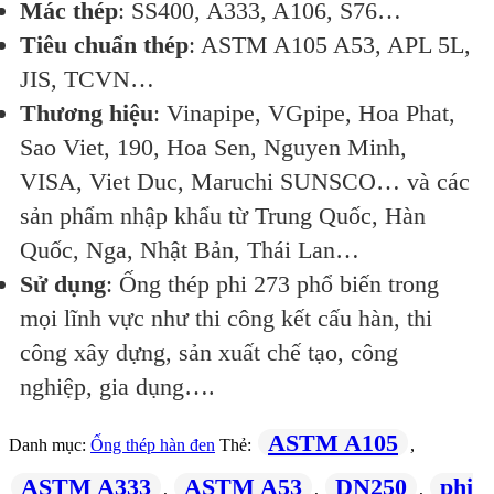
Mác thép
: SS400, A333, A106, S76…
Tiêu chuẩn thép
: ASTM A105 A53, APL 5L,
JIS, TCVN…
Thương hiệu
: Vinapipe, VGpipe, Hoa Phat,
Sao Viet, 190, Hoa Sen, Nguyen Minh,
VISA, Viet Duc, Maruchi SUNSCO… và các
sản phẩm nhập khẩu từ Trung Quốc, Hàn
Quốc, Nga, Nhật Bản, Thái Lan…
Sử dụng
: Ống thép phi 273 phổ biến trong
mọi lĩnh vực như thi công kết cấu hàn, thi
công xây dựng, sản xuất chế tạo, công
nghiệp, gia dụng….
ASTM A105
Danh mục:
Ống thép hàn đen
Thẻ:
,
ASTM A333
ASTM A53
DN250
phi
,
,
,