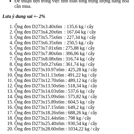
Để thuận tiện trong việc tính toán tổng trọng lượng hàng hóa
cần mua.
Lưu ý dung sai +- 2%
Ống đen D273x3.40x6m : 135,6 kg / cây
Ống đen D273x4.20x6m : 167,04 kg / cây
Ống đen D273x5.75x6m : 227,34 kg / cây
Ống đen D273x6.35x6m : 250,5 kg / cây
Ống đen D273x7.01x6m : 275,88 kg / cây
Ống đen D273x7.80x6m : 306,06 kg / cây
Ống đen D273x8.08x6m : 316,74 kg / cây
Ống đen D273x9.27x6m : 361,74 kg / cây
Ống đen D273x10.97x6m : 425,28 kg / cây
Ống đen D273x11.13x6m : 491,22 kg / cây
Ống đen D273x12.70x6m : 489,12 kg / cây
Ống đen D273x13.50x6m : 518,34 kg / cây
Ống đen D273x14.03x6m : 537,6 kg / cây
Ống đen D273x15.09x6m : 575,82 kg / cây
Ống đen D273x15.89x6m : 604,5 kg / cây
Ống đen D273x17.15x6m : 649,2 kg / cây
Ống đen D273x18.26x6m : 688,26 kg / cây
Ống đen D273x21.44x6m : 798 kg / cây
Ống đen D273x25.40x6m : 930,54 kg / cây
Ống đen D273x28.60x6m : 1034,22 kg / cây