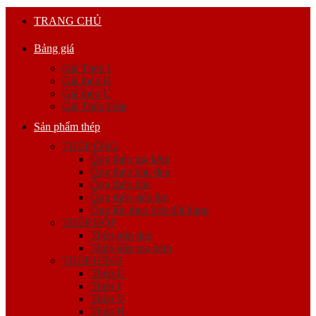
TRANG CHỦ
Bảng giá
Giá Thép I
Giá thép H
Giá thép U
Giá Thép Hộp
Sản phẩm thép
THÉP ỐNG
Ống thép mạ kẽm
Ống thép hàn đen
Ống thép đúc
Ống thép siêu âm
Ống lốc theo đơn đặt hàng
THÉP HỘP
Thép hộp đen
Thép hộp mạ kẽm
THÉP HÌNH
Thép U
Thép I
Thép V
Thép H