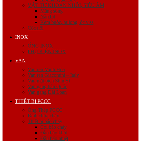
VẬT TƯ KHOAN NHỒI, SIÊU ÂM
Măng sông
Nắp bịt
Kẽm buộc, bulong, ốc viss
Cóc nối
INOX
ỐNG INOX
PHỤ KIỆN INOX
VAN
Van ren Minh Hòa
Van ren Giacomini – Italy
Van mặt bích Shin Yi
Van gang hàn Quốc
Van gang Đài Loan
THIẾT BỊ PCCC
Ống Thép PCCC
Bình chữa cháy
Thiết bị báo cháy
Còi báo cháy
Đầu báo khói
Đầu báo nhiệt