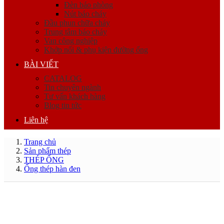
Đèn báo phòng
Nút báo cháy
Đầu phun chữa cháy
Trung tâm báo cháy
Van công nghiệp
Khớp nối & phụ kiện đường ống
BÀI VIẾT
CATALOG
Tin chuyên ngành
Tư vấn khách hàng
Blog tin tức
Liên hệ
Trang chủ
Sản phẩm thép
THÉP ỐNG
Ống thép hàn đen