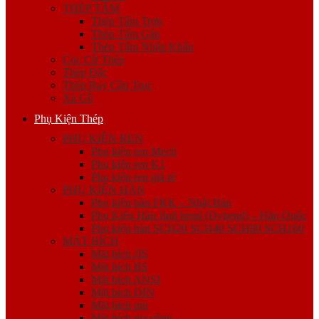
THÉP TẤM
Thép Tấm Trơn
Thép Tấm Gân
Thép Tấm Nhập Khẩu
Cọc Cừ Thép
Thép Đặc
Thép Ray Cầu Trục
Xà Gồ
Phụ Kiện Thép
PHỤ KIỆN REN
Phụ kiện ren Mech
Phụ kiện ren K1
Phụ kiện ren giá rẻ
PHỤ KIỆN HÀN
Phụ kiện hàn FKK – Nhật Bản
Phụ Kiện Hàn Jinil bend (Dybend) – Hàn Quốc
Phụ kiện hàn SCH20 SCH40 SCH80 SCH160
MẶT BÍCH
Mặt bích JIS
Mặt bích BS
Mặt bích ANSI
Mặt bích DIN
Mặt bích mù
Mặt bích gia công