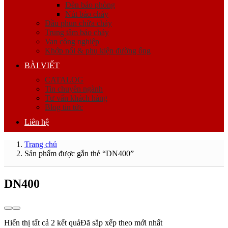
Đèn báo phòng
Nút báo cháy
Đầu phun chữa cháy
Trung tâm báo cháy
Van công nghiệp
Khớp nối & phụ kiện đường ống
BÀI VIẾT
CATALOG
Tin chuyên ngành
Tư vấn khách hàng
Blog tin tức
Liên hệ
Trang chủ
Sản phẩm được gắn thẻ “DN400”
DN400
Hiển thị tất cả 2 kết quả
Đã sắp xếp theo mới nhất