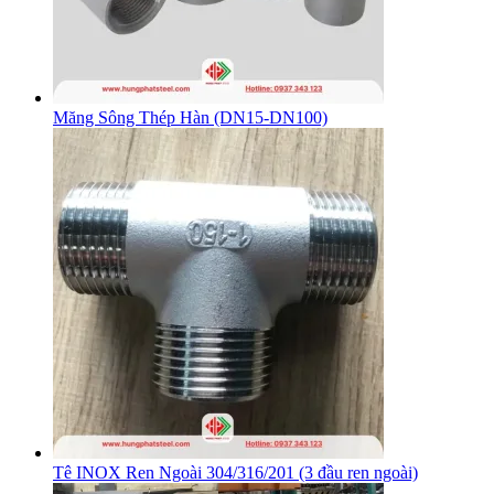
Măng Sông Thép Hàn (DN15-DN100)
Tê INOX Ren Ngoài 304/316/201 (3 đầu ren ngoài)