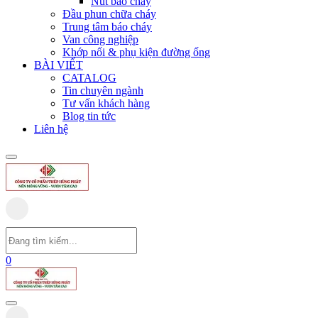
Nút báo cháy
Đầu phun chữa cháy
Trung tâm báo cháy
Van công nghiệp
Khớp nối & phụ kiện đường ống
BÀI VIẾT
CATALOG
Tin chuyên ngành
Tư vấn khách hàng
Blog tin tức
Liên hệ
0