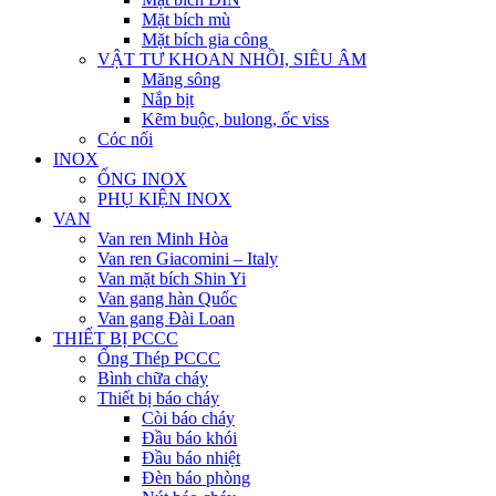
Mặt bích mù
Mặt bích gia công
VẬT TƯ KHOAN NHỒI, SIÊU ÂM
Măng sông
Nắp bịt
Kẽm buộc, bulong, ốc viss
Cóc nối
INOX
ỐNG INOX
PHỤ KIỆN INOX
VAN
Van ren Minh Hòa
Van ren Giacomini – Italy
Van mặt bích Shin Yi
Van gang hàn Quốc
Van gang Đài Loan
THIẾT BỊ PCCC
Ống Thép PCCC
Bình chữa cháy
Thiết bị báo cháy
Còi báo cháy
Đầu báo khói
Đầu báo nhiệt
Đèn báo phòng