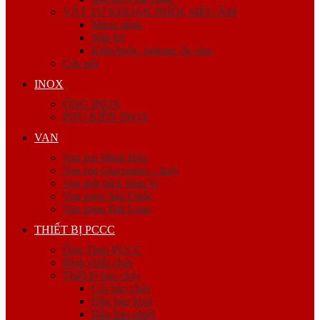
VẬT TƯ KHOAN NHỒI, SIÊU ÂM
Măng sông
Nắp bịt
Kẽm buộc, bulong, ốc viss
Cóc nối
INOX
ỐNG INOX
PHỤ KIỆN INOX
VAN
Van ren Minh Hòa
Van ren Giacomini – Italy
Van mặt bích Shin Yi
Van gang hàn Quốc
Van gang Đài Loan
THIẾT BỊ PCCC
Ống Thép PCCC
Bình chữa cháy
Thiết bị báo cháy
Còi báo cháy
Đầu báo khói
Đầu báo nhiệt