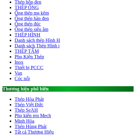
Thép hộp đen
THÉP ỐNG
Ống thép mạ kẽm
Ống thép hàn đen
Ống thép đúc
Ống thép siêu âm
THÉP HÌNH
Danh sách thép Hình H
Danh sách Thép Hình i
THÉP TẤM
Phụ Kiện Thép
Inox
Thiết bị PCCC
Van
Cóc nối
Thương hiệu phổ biến
Thép Hòa Phát
Thép Việt Đức
Thép SeAH
Phụ kiên ren Mech
Minh Hòa
Thép Hùng Phát
Tất cả Thương Hiệu