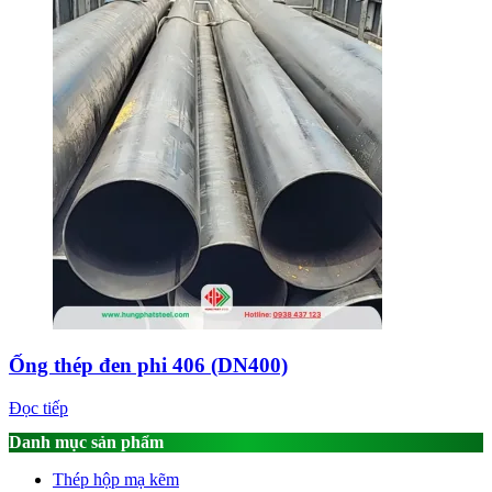
Ống thép đen phi 406 (DN400)
Đọc tiếp
Danh mục sản phẩm
Thép hộp mạ kẽm