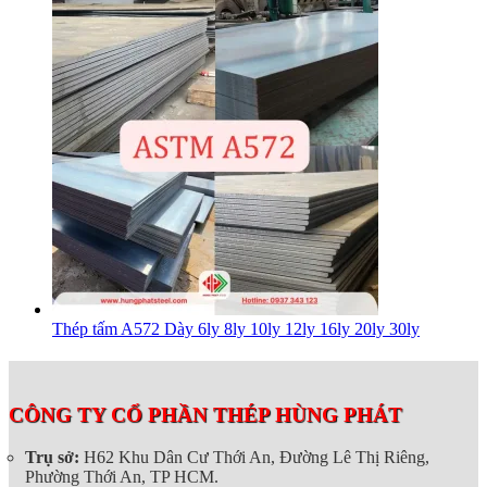
Thép tấm A572 Dày 6ly 8ly 10ly 12ly 16ly 20ly 30ly
CÔNG TY CỔ PHẦN THÉP HÙNG PHÁT
Trụ sở:
H62 Khu Dân Cư Thới An, Đường Lê Thị Riêng,
Phường Thới An, TP HCM.