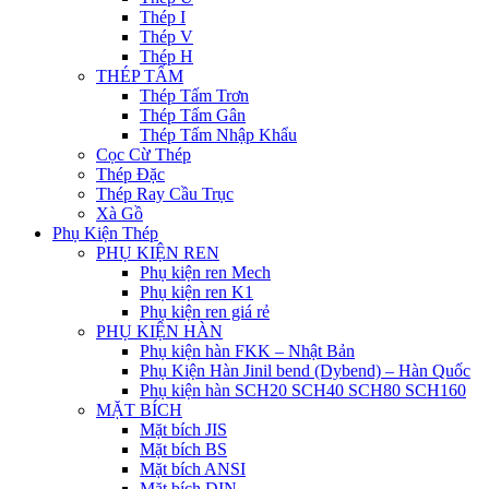
Thép I
Thép V
Thép H
THÉP TẤM
Thép Tấm Trơn
Thép Tấm Gân
Thép Tấm Nhập Khẩu
Cọc Cừ Thép
Thép Đặc
Thép Ray Cầu Trục
Xà Gồ
Phụ Kiện Thép
PHỤ KIỆN REN
Phụ kiện ren Mech
Phụ kiện ren K1
Phụ kiện ren giá rẻ
PHỤ KIỆN HÀN
Phụ kiện hàn FKK – Nhật Bản
Phụ Kiện Hàn Jinil bend (Dybend) – Hàn Quốc
Phụ kiện hàn SCH20 SCH40 SCH80 SCH160
MẶT BÍCH
Mặt bích JIS
Mặt bích BS
Mặt bích ANSI
Mặt bích DIN