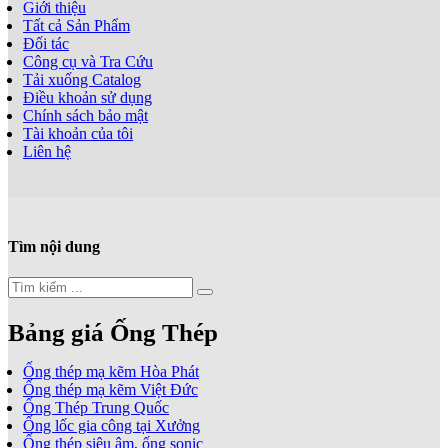
Giới thiệu
Tất cả Sản Phẩm
Đối tác
Công cụ và Tra Cứu
Tải xuống Catalog
Điều khoản sử dụng
Chính sách bảo mật
Tài khoản của tôi
Liên hệ
Tìm nội dung
Bảng giá Ống Thép
Ống thép mạ kẽm Hòa Phát
Ống thép mạ kẽm Việt Đức
Ống Thép Trung Quốc
Ống lốc gia công tại Xưởng
Ống thép siêu âm, ống sonic