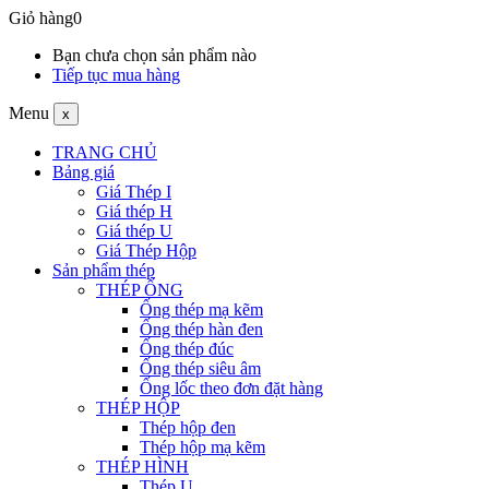
Giỏ hàng
0
Bạn chưa chọn sản phẩm nào
Tiếp tục mua hàng
Menu
x
TRANG CHỦ
Bảng giá
Giá Thép I
Giá thép H
Giá thép U
Giá Thép Hộp
Sản phẩm thép
THÉP ỐNG
Ống thép mạ kẽm
Ống thép hàn đen
Ống thép đúc
Ống thép siêu âm
Ống lốc theo đơn đặt hàng
THÉP HỘP
Thép hộp đen
Thép hộp mạ kẽm
THÉP HÌNH
Thép U