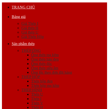
TRANG CHỦ
Bảng giá
Giá Thép I
Giá thép H
Giá thép U
Giá Thép Hộp
Sản phẩm thép
THÉP ỐNG
Ống thép mạ kẽm
Ống thép hàn đen
Ống thép đúc
Ống thép siêu âm
Ống lốc theo đơn đặt hàng
THÉP HỘP
Thép hộp đen
Thép hộp mạ kẽm
THÉP HÌNH
Thép U
Thép I
Thép V
Thép H