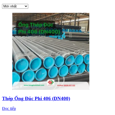
Thép Ống Đúc Phi 406 (DN400)
Đọc tiếp