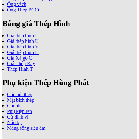
Ống vách
Ống Thép PCCC
Bảng giá Thép Hình
Giá thép hình I
Giá thép hình U
Giá thép hình V
Giá thép hình H
Giá Xà gồ C
Giá Thép Ray
Thép Hình T
Phụ kiện Thép Hùng Phát
Cóc nối thép
Mặt bích thép
Coupler
Phụ kiện ren
Cử định vị
Nắp bịt
Măng sông siêu âm