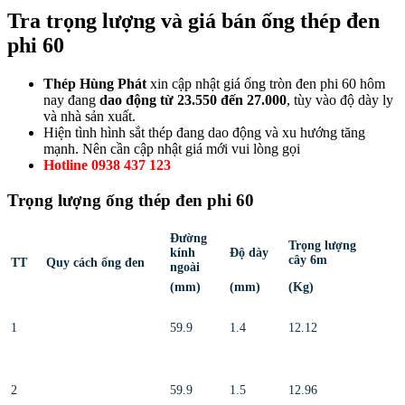
Tra trọng lượng và giá bán ống thép đen
phi 60
Thép Hùng Phát
xin cập nhật giá ống tròn đen phi 60 hôm
nay đang
dao động từ 23.550 đến 27.000
, tùy vào độ dày ly
và nhà sản xuất.
Hiện tình hình sắt thép đang dao động và xu hướng tăng
mạnh. Nên cần cập nhật giá mới vui lòng gọi
Hotline 0938 437 123
Trọng lượng ống thép đen phi 60
Đường
Trọng lượng
kính
Độ dày
cây 6m
TT
Quy cách ống đen
ngoài
(mm)
(mm)
(Kg)
1
59.9
1.4
12.12
2
59.9
1.5
12.96