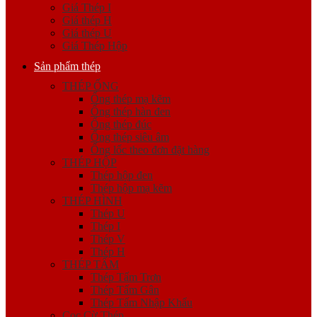
Giá Thép I
Giá thép H
Giá thép U
Giá Thép Hộp
Sản phẩm thép
THÉP ỐNG
Ống thép mạ kẽm
Ống thép hàn đen
Ống thép đúc
Ống thép siêu âm
Ống lốc theo đơn đặt hàng
THÉP HỘP
Thép hộp đen
Thép hộp mạ kẽm
THÉP HÌNH
Thép U
Thép I
Thép V
Thép H
THÉP TẤM
Thép Tấm Trơn
Thép Tấm Gân
Thép Tấm Nhập Khẩu
Cọc Cừ Thép