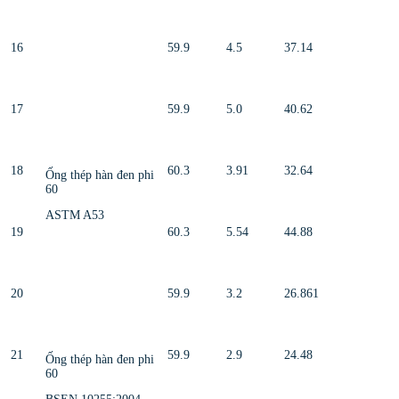
16
59.9
4.5
37.14
17
59.9
5.0
40.62
18
60.3
3.91
32.64
Ống thép hàn đen phi
60
ASTM A53
19
60.3
5.54
44.88
20
59.9
3.2
26.861
21
59.9
2.9
24.48
Ống thép hàn đen phi
60