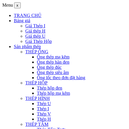
Menu
x
TRANG CHỦ
Bảng giá
Giá Thép I
Giá thép H
Giá thép U
Giá Thép Hộp
Sản phẩm thép
THÉP ỐNG
Ống thép mạ kẽm
Ống thép hàn đen
Ống thép đúc
Ống thép siêu âm
Ống lốc theo đơn đặt hàng
THÉP HỘP
Thép hộp đen
Thép hộp mạ kẽm
THÉP HÌNH
Thép U
Thép I
Thép V
Thép H
THÉP TẤM