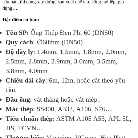
cấu hàn, thi công xây dựng, sản xuất chế tạo, công nghiệp, gia
dụng….
Đặc điểm cơ bản:
Tên SP:
Ống Thép Đen Phi 60 (DN50)
Quy cách
: ∅60mm (DN50)
Độ dày ly
: 1.4mm, 1.5mm, 1.8mm, 2.0mm,
2.5mm, 2.8mm, 2.9mm, 3.0mm, 3.5mm,
3.8mm, 4.0mm
Chiều dài cây
: 6m, 12m, hoặc cắt theo yêu
cầu.
Đầu ống
: vát thẳng hoặc vát mép..
Mác thép
: SS400, A333, A106, S76…
Tiêu chuẩn thép
: ASTM A105 A53, APL 5L,
JIS, TCVN…
Thương hiệu
: Vinapipe, VGpipe, Hoa Phat,