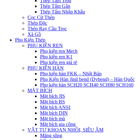
Thép Tấm Trơn
Thép Tấm Gân
Thép Tấm Nhập Khẩu
Cọc Cừ Thép
Thép Đặc
Thép Ray Cầu Trục
Xà Gồ
Phụ Kiện Thép
PHỤ KIỆN REN
Phụ kiện ren Mech
Phụ kiện ren K1
Phụ kiện ren giá rẻ
PHỤ KIỆN HÀN
Phụ kiện hàn FKK – Nhật Bản
Phụ Kiện Hàn Jinil bend (Dybend) – Hàn Quốc
Phụ kiện hàn SCH20 SCH40 SCH80 SCH160
MẶT BÍCH
Mặt bích JIS
Mặt bích BS
Mặt bích ANSI
Mặt bích DIN
Mặt bích mù
Mặt bích gia công
VẬT TƯ KHOAN NHỒI, SIÊU ÂM
Măng sông