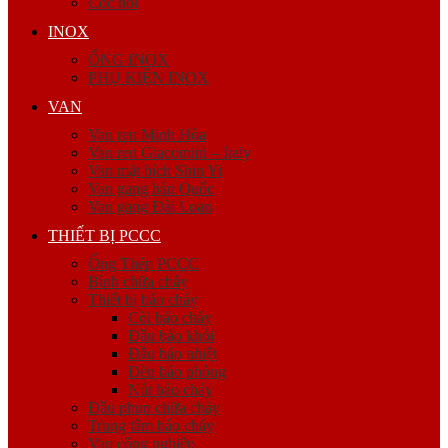
Cóc nối
INOX
ỐNG INOX
PHỤ KIỆN INOX
VAN
Van ren Minh Hòa
Van ren Giacomini – Italy
Van mặt bích Shin Yi
Van gang hàn Quốc
Van gang Đài Loan
THIẾT BỊ PCCC
Ống Thép PCCC
Bình chữa cháy
Thiết bị báo cháy
Còi báo cháy
Đầu báo khói
Đầu báo nhiệt
Đèn báo phòng
Nút báo cháy
Đầu phun chữa cháy
Trung tâm báo cháy
Van công nghiệp