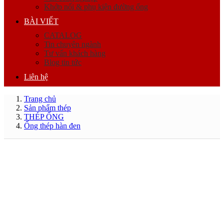
Khớp nối & phụ kiện đường ống
BÀI VIẾT
CATALOG
Tin chuyên ngành
Tư vấn khách hàng
Blog tin tức
Liên hệ
Trang chủ
Sản phẩm thép
THÉP ỐNG
Ống thép hàn đen