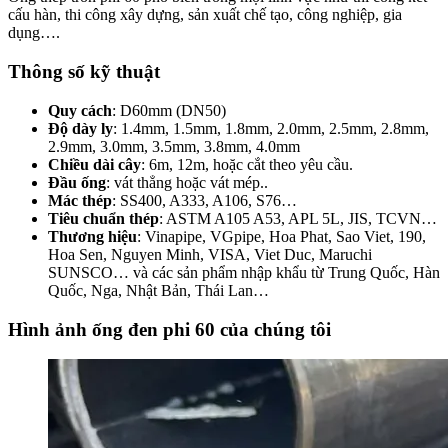
cấu hàn, thi công xây dựng, sản xuất chế tạo, công nghiệp, gia
dụng….
Thông số kỹ thuật
Quy cách
: D60mm (DN50)
Độ dày ly
: 1.4mm, 1.5mm, 1.8mm, 2.0mm, 2.5mm, 2.8mm,
2.9mm, 3.0mm, 3.5mm, 3.8mm, 4.0mm
Chiều dài cây
: 6m, 12m, hoặc cắt theo yêu cầu.
Đầu ống
: vát thẳng hoặc vát mép..
Mác thép
: SS400, A333, A106, S76…
Tiêu chuẩn thép
: ASTM A105 A53, APL 5L, JIS, TCVN…
Thương hiệu
: Vinapipe, VGpipe, Hoa Phat, Sao Viet, 190,
Hoa Sen, Nguyen Minh, VISA, Viet Duc, Maruchi
SUNSCO… và các sản phẩm nhập khẩu từ Trung Quốc, Hàn
Quốc, Nga, Nhật Bản, Thái Lan…
Hình ảnh ống đen phi 60 của chúng tôi