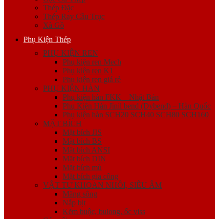
Thép Đặc
Thép Ray Cầu Trục
Xà Gồ
Phụ Kiện Thép
PHỤ KIỆN REN
Phụ kiện ren Mech
Phụ kiện ren K1
Phụ kiện ren giá rẻ
PHỤ KIỆN HÀN
Phụ kiện hàn FKK – Nhật Bản
Phụ Kiện Hàn Jinil bend (Dybend) – Hàn Quốc
Phụ kiện hàn SCH20 SCH40 SCH80 SCH160
MẶT BÍCH
Mặt bích JIS
Mặt bích BS
Mặt bích ANSI
Mặt bích DIN
Mặt bích mù
Mặt bích gia công
VẬT TƯ KHOAN NHỒI, SIÊU ÂM
Măng sông
Nắp bịt
Kẽm buộc, bulong, ốc viss