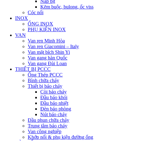
Nắp bịt
Kẽm buộc, bulong, ốc viss
Cóc nối
INOX
ỐNG INOX
PHỤ KIỆN INOX
VAN
Van ren Minh Hòa
Van ren Giacomini – Italy
Van mặt bích Shin Yi
Van gang hàn Quốc
Van gang Đài Loan
THIẾT BỊ PCCC
Ống Thép PCCC
Bình chữa cháy
Thiết bị báo cháy
Còi báo cháy
Đầu báo khói
Đầu báo nhiệt
Đèn báo phòng
Nút báo cháy
Đầu phun chữa cháy
Trung tâm báo cháy
Van công nghiệp
Khớp nối & phụ kiện đường ống