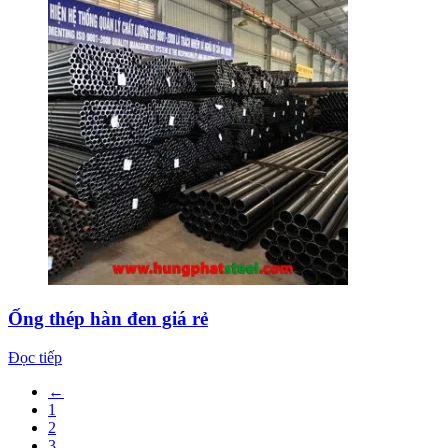
Ống thép hàn đen giá rẻ
Đọc tiếp
←
1
2
3