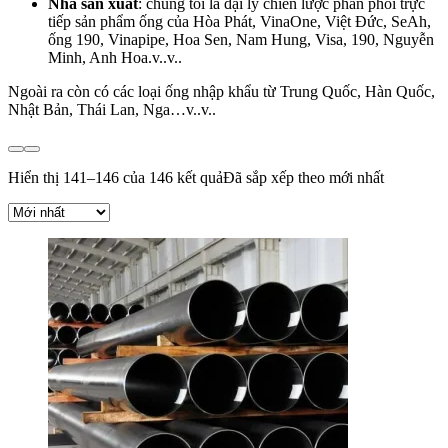
Nhà sản xuất
: chúng tôi là đại lý chiến lược phân phối trực
tiếp sản phẩm ống của Hòa Phát, VinaOne, Việt Đức, SeAh,
ống 190, Vinapipe, Hoa Sen, Nam Hung, Visa, 190, Nguyễn
Minh, Anh Hoa.v..v..
Ngoài ra còn có các loại ống nhập khẩu từ Trung Quốc, Hàn Quốc,
Nhật Bản, Thái Lan, Nga…v..v..
Hiển thị 141–146 của 146 kết quả
Đã sắp xếp theo mới nhất