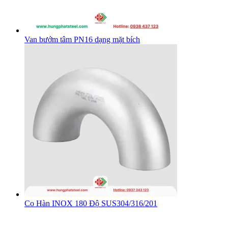
Van bướm tâm PN16 dạng mặt bích
Co Hàn INOX 180 Độ SUS304/316/201