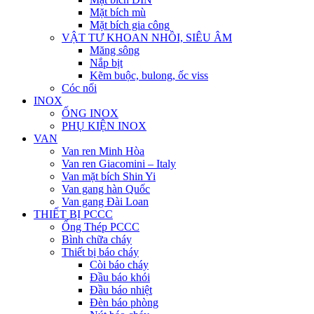
Mặt bích mù
Mặt bích gia công
VẬT TƯ KHOAN NHỒI, SIÊU ÂM
Măng sông
Nắp bịt
Kẽm buộc, bulong, ốc viss
Cóc nối
INOX
ỐNG INOX
PHỤ KIỆN INOX
VAN
Van ren Minh Hòa
Van ren Giacomini – Italy
Van mặt bích Shin Yi
Van gang hàn Quốc
Van gang Đài Loan
THIẾT BỊ PCCC
Ống Thép PCCC
Bình chữa cháy
Thiết bị báo cháy
Còi báo cháy
Đầu báo khói
Đầu báo nhiệt
Đèn báo phòng