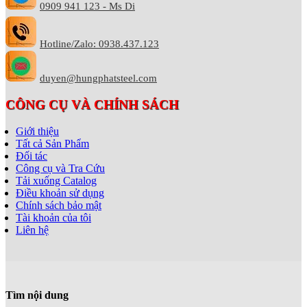
0909 941 123 - Ms Di
Hotline/Zalo: 0938.437.123
duyen@hungphatsteel.com
CÔNG CỤ VÀ CHÍNH SÁCH
Giới thiệu
Tất cả Sản Phẩm
Đối tác
Công cụ và Tra Cứu
Tải xuống Catalog
Điều khoản sử dụng
Chính sách bảo mật
Tài khoản của tôi
Liên hệ
Tìm nội dung