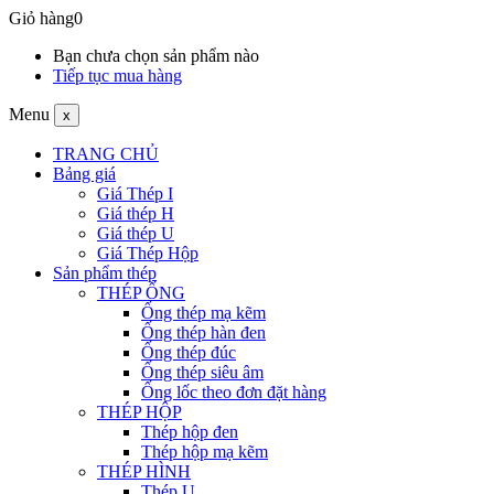
Giỏ hàng
0
Bạn chưa chọn sản phẩm nào
Tiếp tục mua hàng
Menu
x
TRANG CHỦ
Bảng giá
Giá Thép I
Giá thép H
Giá thép U
Giá Thép Hộp
Sản phẩm thép
THÉP ỐNG
Ống thép mạ kẽm
Ống thép hàn đen
Ống thép đúc
Ống thép siêu âm
Ống lốc theo đơn đặt hàng
THÉP HỘP
Thép hộp đen
Thép hộp mạ kẽm
THÉP HÌNH
Thép U