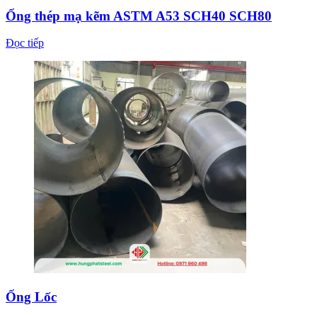
Ống thép mạ kẽm ASTM A53 SCH40 SCH80
Đọc tiếp
Ống Lốc