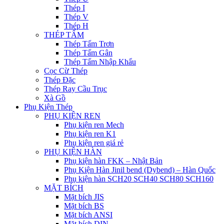
Thép I
Thép V
Thép H
THÉP TẤM
Thép Tấm Trơn
Thép Tấm Gân
Thép Tấm Nhập Khẩu
Cọc Cừ Thép
Thép Đặc
Thép Ray Cầu Trục
Xà Gồ
Phụ Kiện Thép
PHỤ KIỆN REN
Phụ kiện ren Mech
Phụ kiện ren K1
Phụ kiện ren giá rẻ
PHỤ KIỆN HÀN
Phụ kiện hàn FKK – Nhật Bản
Phụ Kiện Hàn Jinil bend (Dybend) – Hàn Quốc
Phụ kiện hàn SCH20 SCH40 SCH80 SCH160
MẶT BÍCH
Mặt bích JIS
Mặt bích BS
Mặt bích ANSI
Mặt bích DIN