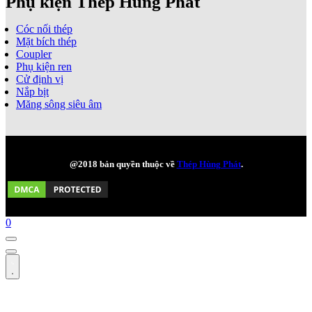
Phụ kiện Thép Hùng Phát
Cóc nối thép
Mặt bích thép
Coupler
Phụ kiện ren
Cử định vị
Nắp bịt
Măng sông siêu âm
@2018 bản quyền thuộc về
Thép Hùng Phát
.
0