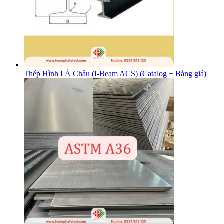
Thép Hình I Á Châu (I-Beam ACS) (Catalog + Bảng giá)