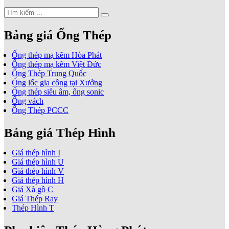
Bảng giá Ống Thép
Ống thép mạ kẽm Hòa Phát
Ống thép mạ kẽm Việt Đức
Ống Thép Trung Quốc
Ống lốc gia công tại Xưởng
Ống thép siêu âm, ống sonic
Ống vách
Ống Thép PCCC
Bảng giá Thép Hình
Giá thép hình I
Giá thép hình U
Giá thép hình V
Giá thép hình H
Giá Xà gồ C
Giá Thép Ray
Thép Hình T