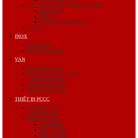
VẬT TƯ KHOAN NHỒI, SIÊU ÂM
Măng sông
Nắp bịt
Kẽm buộc, bulong, ốc viss
Cóc nối
INOX
ỐNG INOX
PHỤ KIỆN INOX
VAN
Van ren Minh Hòa
Van ren Giacomini – Italy
Van mặt bích Shin Yi
Van gang hàn Quốc
Van gang Đài Loan
THIẾT BỊ PCCC
Ống Thép PCCC
Bình chữa cháy
Thiết bị báo cháy
Còi báo cháy
Đầu báo khói
Đầu báo nhiệt