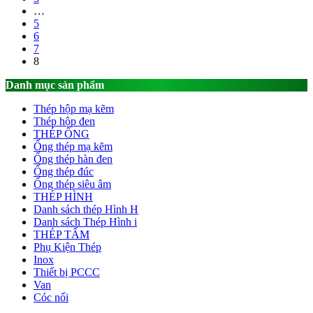
…
5
6
7
8
Danh mục sản phẩm
Thép hộp mạ kẽm
Thép hộp đen
THÉP ỐNG
Ống thép mạ kẽm
Ống thép hàn đen
Ống thép đúc
Ống thép siêu âm
THÉP HÌNH
Danh sách thép Hình H
Danh sách Thép Hình i
THÉP TẤM
Phụ Kiện Thép
Inox
Thiết bị PCCC
Van
Cóc nối