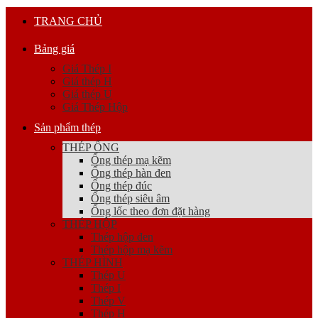
TRANG CHỦ
Bảng giá
Giá Thép I
Giá thép H
Giá thép U
Giá Thép Hộp
Sản phẩm thép
THÉP ỐNG
Ống thép mạ kẽm
Ống thép hàn đen
Ống thép đúc
Ống thép siêu âm
Ống lốc theo đơn đặt hàng
THÉP HỘP
Thép hộp đen
Thép hộp mạ kẽm
THÉP HÌNH
Thép U
Thép I
Thép V
Thép H