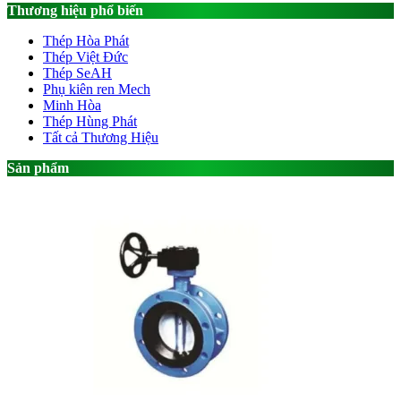
Thương hiệu phổ biến
Thép Hòa Phát
Thép Việt Đức
Thép SeAH
Phụ kiên ren Mech
Minh Hòa
Thép Hùng Phát
Tất cả Thương Hiệu
Sản phẩm