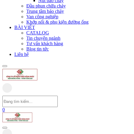
Nút báo cháy
Đầu phun chữa cháy
Trung tâm báo cháy
Van công nghiệp
Khớp nối & phụ kiện đường ống
BÀI VIẾT
CATALOG
Tin chuyên ngành
Tư vấn khách hàng
Blog tin tức
Liên hệ
0