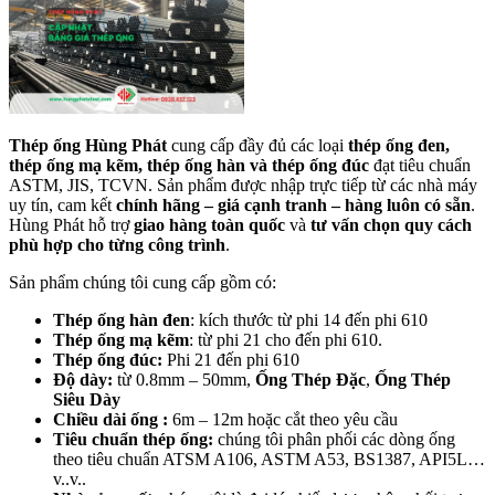
Thép ống Hùng Phát
cung cấp đầy đủ các loại
thép ống đen,
thép ống mạ kẽm, thép ống hàn và thép ống đúc
đạt tiêu chuẩn
ASTM, JIS, TCVN. Sản phẩm được nhập trực tiếp từ các nhà máy
uy tín, cam kết
chính hãng – giá cạnh tranh – hàng luôn có sẵn
.
Hùng Phát hỗ trợ
giao hàng toàn quốc
và
tư vấn chọn quy cách
phù hợp cho từng công trình
.
Sản phẩm chúng tôi cung cấp gồm có:
Thép ống hàn đen
: kích thước từ phi 14 đến phi 610
Thép ống mạ kẽm
: từ phi 21 cho đến phi 610.
Thép ống đúc:
Phi 21 đến phi 610
Độ dày:
từ 0.8mm – 50mm,
Ống Thép Đặc
,
Ống Thép
Siêu Dày
Chiều dài ống :
6m – 12m hoặc cắt theo yêu cầu
Tiêu chuẩn thép ống:
chúng tôi phân phối các dòng ống
theo tiêu chuẩn ATSM A106, ASTM A53, BS1387, API5L…
v..v..