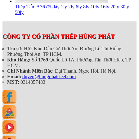
Thép Tấm A36 độ dày 1ly 2ly 6ly 8ly 10ly 16ly 20ly 30ly
50ly
CÔNG TY CỔ PHẦN THÉP HÙNG PHÁT
Trụ sở:
H62 Khu Dân Cư Thới An, Đường Lê Thị Riêng,
Phường Thới An, TP HCM.
Kho Hàng:
Số
1769
Quốc Lộ 1A, Phường Tân Thới Hiệp, TP
HCM.
Chi Nhánh Miền Bắc:
Đại Thanh, Ngọc Hồi, Hà Nội.
Email:
duyen@hungphatsteel.com
MST:
0314857483