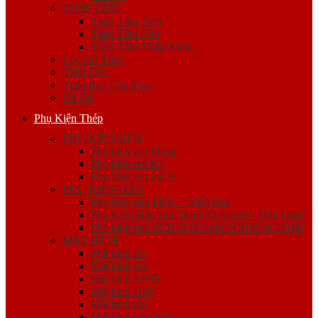
THÉP TẤM
Thép Tấm Trơn
Thép Tấm Gân
Thép Tấm Nhập Khẩu
Cọc Cừ Thép
Thép Đặc
Thép Ray Cầu Trục
Xà Gồ
Phụ Kiện Thép
PHỤ KIỆN REN
Phụ kiện ren Mech
Phụ kiện ren K1
Phụ kiện ren giá rẻ
PHỤ KIỆN HÀN
Phụ kiện hàn FKK – Nhật Bản
Phụ Kiện Hàn Jinil bend (Dybend) – Hàn Quốc
Phụ kiện hàn SCH20 SCH40 SCH80 SCH160
MẶT BÍCH
Mặt bích JIS
Mặt bích BS
Mặt bích ANSI
Mặt bích DIN
Mặt bích mù
Mặt bích gia công