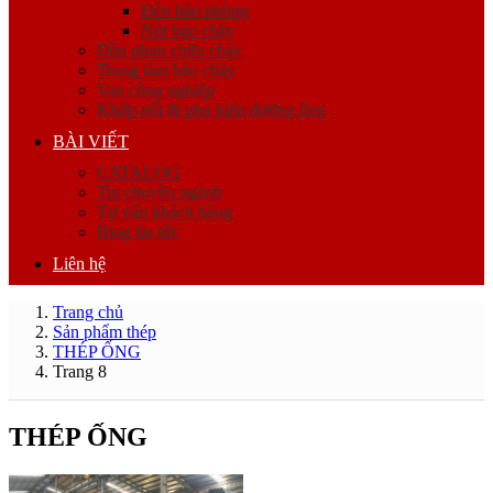
Đèn báo phòng
Nút báo cháy
Đầu phun chữa cháy
Trung tâm báo cháy
Van công nghiệp
Khớp nối & phụ kiện đường ống
BÀI VIẾT
CATALOG
Tin chuyên ngành
Tư vấn khách hàng
Blog tin tức
Liên hệ
Trang chủ
Sản phẩm thép
THÉP ỐNG
Trang 8
THÉP ỐNG