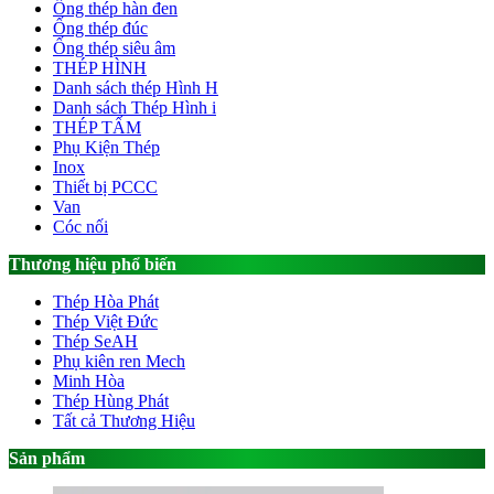
Ống thép hàn đen
Ống thép đúc
Ống thép siêu âm
THÉP HÌNH
Danh sách thép Hình H
Danh sách Thép Hình i
THÉP TẤM
Phụ Kiện Thép
Inox
Thiết bị PCCC
Van
Cóc nối
Thương hiệu phổ biến
Thép Hòa Phát
Thép Việt Đức
Thép SeAH
Phụ kiên ren Mech
Minh Hòa
Thép Hùng Phát
Tất cả Thương Hiệu
Sản phẩm