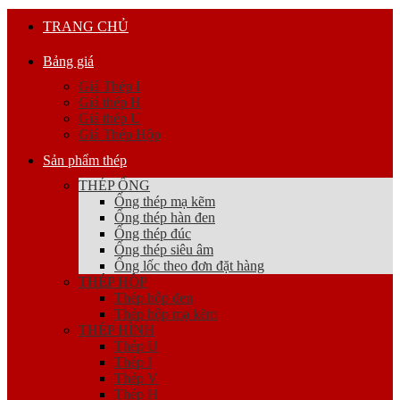
TRANG CHỦ
Bảng giá
Giá Thép I
Giá thép H
Giá thép U
Giá Thép Hộp
Sản phẩm thép
THÉP ỐNG
Ống thép mạ kẽm
Ống thép hàn đen
Ống thép đúc
Ống thép siêu âm
Ống lốc theo đơn đặt hàng
THÉP HỘP
Thép hộp đen
Thép hộp mạ kẽm
THÉP HÌNH
Thép U
Thép I
Thép V
Thép H