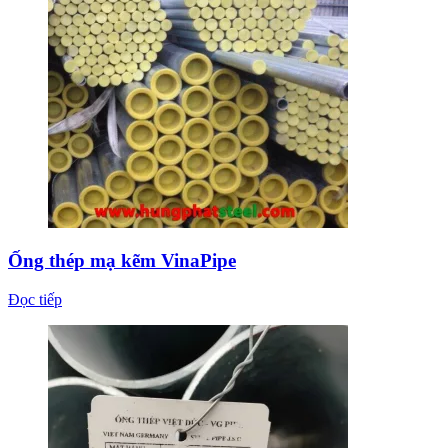
Ống thép mạ kẽm VinaPipe
Đọc tiếp