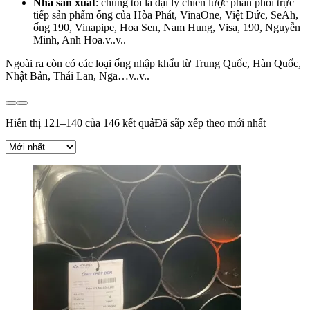
Nhà sản xuất
: chúng tôi là đại lý chiến lược phân phối trực
tiếp sản phẩm ống của Hòa Phát, VinaOne, Việt Đức, SeAh,
ống 190, Vinapipe, Hoa Sen, Nam Hung, Visa, 190, Nguyễn
Minh, Anh Hoa.v..v..
Ngoài ra còn có các loại ống nhập khẩu từ Trung Quốc, Hàn Quốc,
Nhật Bản, Thái Lan, Nga…v..v..
Hiển thị 121–140 của 146 kết quả
Đã sắp xếp theo mới nhất