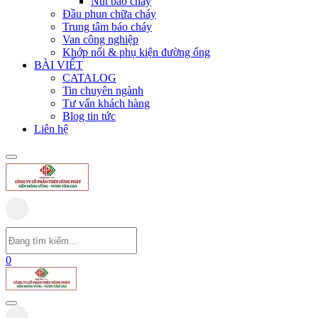
Nút báo cháy
Đầu phun chữa cháy
Trung tâm báo cháy
Van công nghiệp
Khớp nối & phụ kiện đường ống
BÀI VIẾT
CATALOG
Tin chuyên ngành
Tư vấn khách hàng
Blog tin tức
Liên hệ
0