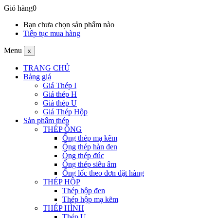
Giỏ hàng
0
Bạn chưa chọn sản phẩm nào
Tiếp tục mua hàng
Menu
x
TRANG CHỦ
Bảng giá
Giá Thép I
Giá thép H
Giá thép U
Giá Thép Hộp
Sản phẩm thép
THÉP ỐNG
Ống thép mạ kẽm
Ống thép hàn đen
Ống thép đúc
Ống thép siêu âm
Ống lốc theo đơn đặt hàng
THÉP HỘP
Thép hộp đen
Thép hộp mạ kẽm
THÉP HÌNH
Thép U