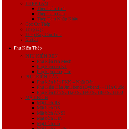
THÉP TẤM
Thép Tấm Trơn
Thép Tấm Gân
Thép Tấm Nhập Khẩu
Cọc Cừ Thép
Thép Đặc
Thép Ray Cầu Trục
Xà Gồ
Phụ Kiện Thép
PHỤ KIỆN REN
Phụ kiện ren Mech
Phụ kiện ren K1
Phụ kiện ren giá rẻ
PHỤ KIỆN HÀN
Phụ kiện hàn FKK – Nhật Bản
Phụ Kiện Hàn Jinil bend (Dybend) – Hàn Quốc
Phụ kiện hàn SCH20 SCH40 SCH80 SCH160
MẶT BÍCH
Mặt bích JIS
Mặt bích BS
Mặt bích ANSI
Mặt bích DIN
Mặt bích mù
Mặt bích gia công