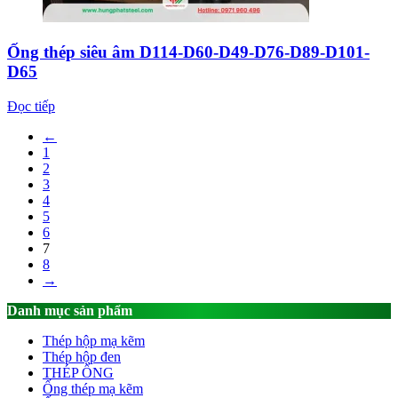
Ống thép siêu âm D114-D60-D49-D76-D89-D101-
D65
Đọc tiếp
←
1
2
3
4
5
6
7
8
→
Danh mục sản phẩm
Thép hộp mạ kẽm
Thép hộp đen
THÉP ỐNG
Ống thép mạ kẽm