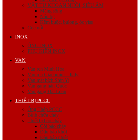
VẬT TƯ KHOAN NHỒI, SIÊU ÂM
Măng sông
Nắp bịt
Kẽm buộc, bulong, ốc viss
Cóc nối
INOX
ỐNG INOX
PHỤ KIỆN INOX
VAN
Van ren Minh Hòa
Van ren Giacomini – Italy
Van mặt bích Shin Yi
Van gang hàn Quốc
Van gang Đài Loan
THIẾT BỊ PCCC
Ống Thép PCCC
Bình chữa cháy
Thiết bị báo cháy
Còi báo cháy
Đầu báo khói
Đầu báo nhiệt