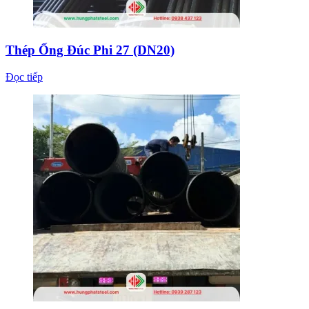
Thép Ống Đúc Phi 27 (DN20)
Đọc tiếp