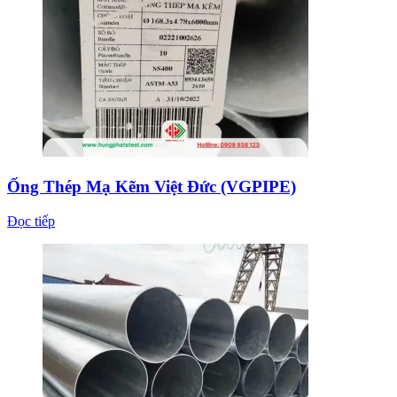
Ống Thép Mạ Kẽm Việt Đức (VGPIPE)
Đọc tiếp