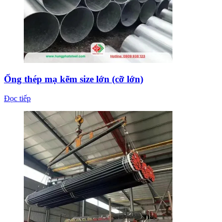
Ống thép mạ kẽm size lớn (cỡ lớn)
Đọc tiếp