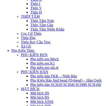
Thép I
Thép V
Thép H
THÉP TẤM
Thép Tấm Trơn
Thép Tấm Gân
Thép Tấm Nhập Khẩu
Cọc Cừ Thép
Thép Đặc
Thép Ray Cầu Trục
Xà Gồ
Phụ Kiện Thép
PHỤ KIỆN REN
Phụ kiện ren Mech
Phụ kiện ren K1
Phụ kiện ren giá rẻ
PHỤ KIỆN HÀN
Phụ kiện hàn FKK – Nhật Bản
Phụ Kiện Hàn Jinil bend (Dybend) – Hàn Quốc
Phụ kiện hàn SCH20 SCH40 SCH80 SCH160
MẶT BÍCH
Mặt bích JIS
Mặt bích BS
Mặt bích ANSI
Mặt bích DIN