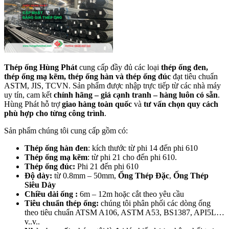
Thép ống Hùng Phát
cung cấp đầy đủ các loại
thép ống đen,
thép ống mạ kẽm, thép ống hàn và thép ống đúc
đạt tiêu chuẩn
ASTM, JIS, TCVN. Sản phẩm được nhập trực tiếp từ các nhà máy
uy tín, cam kết
chính hãng – giá cạnh tranh – hàng luôn có sẵn
.
Hùng Phát hỗ trợ
giao hàng toàn quốc
và
tư vấn chọn quy cách
phù hợp cho từng công trình
.
Sản phẩm chúng tôi cung cấp gồm có:
Thép ống hàn đen
: kích thước từ phi 14 đến phi 610
Thép ống mạ kẽm
: từ phi 21 cho đến phi 610.
Thép ống đúc:
Phi 21 đến phi 610
Độ dày:
từ 0.8mm – 50mm,
Ống Thép Đặc
,
Ống Thép
Siêu Dày
Chiều dài ống :
6m – 12m hoặc cắt theo yêu cầu
Tiêu chuẩn thép ống:
chúng tôi phân phối các dòng ống
theo tiêu chuẩn ATSM A106, ASTM A53, BS1387, API5L…
v..v..