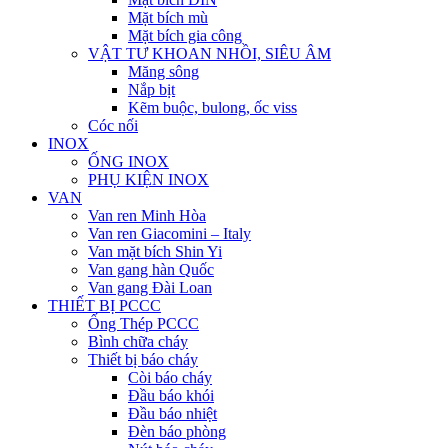
Mặt bích mù
Mặt bích gia công
VẬT TƯ KHOAN NHỒI, SIÊU ÂM
Măng sông
Nắp bịt
Kẽm buộc, bulong, ốc viss
Cóc nối
INOX
ỐNG INOX
PHỤ KIỆN INOX
VAN
Van ren Minh Hòa
Van ren Giacomini – Italy
Van mặt bích Shin Yi
Van gang hàn Quốc
Van gang Đài Loan
THIẾT BỊ PCCC
Ống Thép PCCC
Bình chữa cháy
Thiết bị báo cháy
Còi báo cháy
Đầu báo khói
Đầu báo nhiệt
Đèn báo phòng