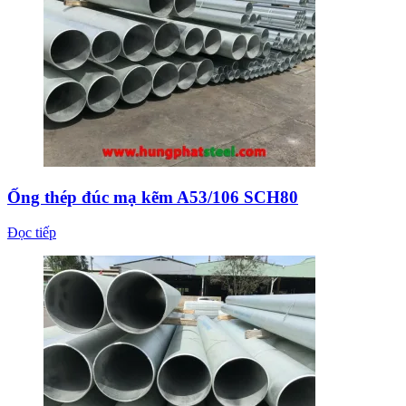
Ống thép đúc mạ kẽm A53/106 SCH80
Đọc tiếp